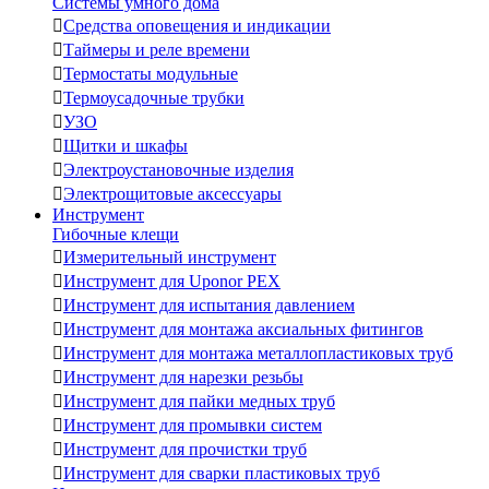
Системы умного дома

Средства оповещения и индикации

Таймеры и реле времени

Термостаты модульные

Термоусадочные трубки

УЗО

Щитки и шкафы

Электроустановочные изделия

Электрощитовые аксессуары
Инструмент
Гибочные клещи

Измерительный инструмент

Инструмент для Uponor PEX

Инструмент для испытания давлением

Инструмент для монтажа аксиальных фитингов

Инструмент для монтажа металлопластиковых труб

Инструмент для нарезки резьбы

Инструмент для пайки медных труб

Инструмент для промывки систем

Инструмент для прочистки труб

Инструмент для сварки пластиковых труб