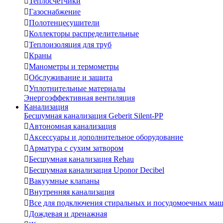

Теплосчетчики

Газоснабжение

Полотенцесушители

Коллекторы распределительные

Теплоизоляция для труб

Краны

Манометры и термометры

Обслуживание и защита

Уплотнительные материалы
Энергоэффективная вентиляция
Канализация
Бесшумная канализация Geberit Silent-PP

Автономная канализация

Аксессуары и дополнительное оборудование

Арматура с сухим затвором

Бесшумная канализация Rehau

Бесшумная канализация Uponor Decibel

Вакуумные клапаны

Внутренняя канализация

Все для подключения стиральных и посудомоечных ма

Дождевая и дренажная