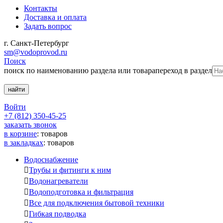
Контакты
Доставка и оплата
Задать вопрос
г. Санкт-Петербург
sm@vodoprovod.ru
Поиск
поиск по наименованию раздела или товара
переход в раздел
Войти
+7 (812) 350-45-25
заказать звонок
в корзине
:
товаров
в закладках
:
товаров
Водоснабжение

Трубы и фитинги к ним

Водонагреватели

Водоподготовка и фильтрация

Все для подключения бытовой техники

Гибкая подводка