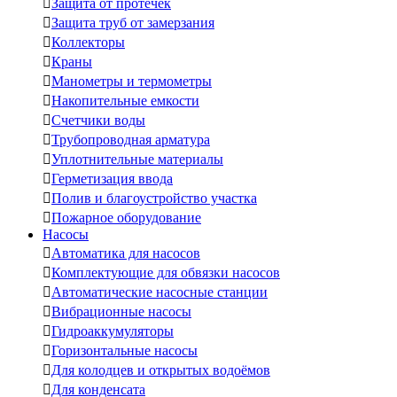

Защита от протечек

Защита труб от замерзания

Коллекторы

Краны

Манометры и термометры

Накопительные емкости

Счетчики воды

Трубопроводная арматура

Уплотнительные материалы

Герметизация ввода

Полив и благоустройство участка

Пожарное оборудование
Насосы

Автоматика для насосов

Комплектующие для обвязки насосов

Автоматические насосные станции

Вибрационные насосы

Гидроаккумуляторы

Горизонтальные насосы

Для колодцев и открытых водоёмов

Для конденсата