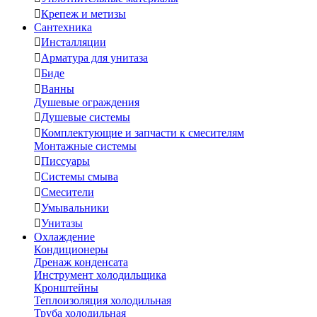

Крепеж и метизы
Сантехника

Инсталляции

Арматура для унитаза

Биде

Ванны
Душевые ограждения

Душевые системы

Комплектующие и запчасти к смесителям
Монтажные системы

Писсуары

Системы смыва

Смесители

Умывальники

Унитазы
Охлаждение
Кондиционеры
Дренаж конденсата
Инструмент холодильщика
Кронштейны
Теплоизоляция холодильная
Труба холодильная