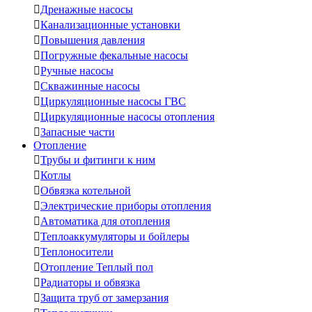

Дренажные насосы

Канализационные установки

Повышения давления

Погружные фекальные насосы

Ручные насосы

Скважинные насосы

Циркуляционные насосы ГВС

Циркуляционные насосы отопления

Запасные части
Отопление

Трубы и фитинги к ним

Котлы

Обвязка котельной

Электрические приборы отопления

Автоматика для отопления

Теплоаккумуляторы и бойлеры

Теплоносители

Отопление Теплый пол

Радиаторы и обвязка

Защита труб от замерзания