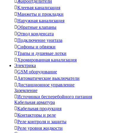

Жироотделители

Клеевая канализация

Манжеты и прокладки

Наружная канализация

Обратные клапаны

Отвод конденсата

Подключение унитаза

Сифоны и обвязки

Трапы и душевые лотки

Хромированная канализация
Электрика

GSM оборудование

Автоматические выключатели

Дистанционное управление
Заземление

Источники бесперебойного питания
Кабельная арматура

Кабельная продукция

Контакторы и реле

Реле контроля и защиты

Реле уровня жидкости