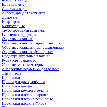
Комплектующие
Баки круглые
Счетчики воды
Аксессуары для счетчиков
Домовые
Квартирные
Мокроходные
Трубопроводная арматура
Гасители гидроудара
Обратные клапаны
Обратные клапаны горизонтальные
Обратные клапаны подпружиненные
Обратные клапаны фланцевые
Предохранительные клапаны
Редукторы давления
Уплотнительные материалы
Анаэробные герметики для резьбы
Лён и паста
Прокладки
Прокладки для кранбуксы
Прокладки для фланцев
Прокладки круглого сечения
Прокладки плоские паронит
Прокладки плоские резиновые
Прокладки плоские Фибра