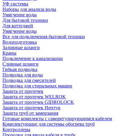
УФ системы
Наборы для анализа воды
Умягчение воды
Для бытовой техники
Для коттеджей
Умягчение воды
Все для подключения бытовой техники
Водоподготовка
Заливные шланги
Краны
Подключение к канализации
Сливные шланги
Гибкая подводка
Подводка для воды
Подводка для смесителей
Подводка для стиральных машин
Защита от протечек
Защита от протечек WELROK
Защита от протечек GIDROLOCK
Защита от протечек Нептун
Защита труб от замерзания
Готовые комплекты с саморегулирующимся кабелем
Комплектующие для системы обогрева труб
Контроллеры
Проходки для ввода кабеля в трубу