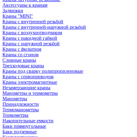
Аксессуары к кранам
Задвижки
Краны "MINI"
Краны с внутренней резьбой
Краны с внутренней-наружной резьбой
Краны с воздухоотводчиком
Краны с накидной гайкой
Краны с наружной резьбой
Краны с фильтром
Краны со сгоном
Сливные краны
Трехходовые краны
Краны под сварку полипропиленовые
Краны с сервоприводом
Краны электромагнитные
Незамерзающие краны
Манометры и термометры
Манометры
Принадлежности
Термоманометры
Термометры
Накопительные емкости
Баки прямоугольные
Баки подземные