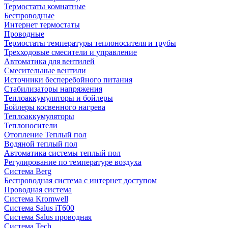
Термостаты комнатные
Беспроводные
Интернет термостаты
Проводные
Термостаты температуры теплоносителя и трубы
Трехходовые смесители и управление
Автоматика для вентилей
Смесительные вентили
Источники бесперебойного питания
Стабилизаторы напряжения
Теплоаккумуляторы и бойлеры
Бойлеры косвенного нагрева
Теплоаккумуляторы
Теплоносители
Отопление Теплый пол
Водяной теплый пол
Автоматика системы теплый пол
Регулирование по температуре воздуха
Система Berg
Беспроводная система с интернет доступом
Проводная система
Система Kromwell
Система Salus iT600
Система Salus проводная
Система Tech