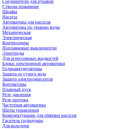
Соединители для рукавов
Стволы пожарные
Шкафы
Насосы
Автоматика для насосов
Автоматика по уровню воды
Механическая
Электрическая
Контроллеры
Поплавковые выключатели
Электроды
Для агрессивных жидкостей
Блоки электронной автоматики
Гидроаккумуляторы
Защита от сухого хода
Защита электродвигателя
Контакторы
Плавный пуск
Реле давления
Реле протока
Частотная автоматика
Щиты управления
Комплектующие для обвязки насосов
Гаситель гидроудара
Для колодцев