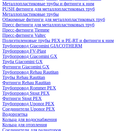
Металлопластиковые трубы и фитинги к ним
PUSH фитинги для металлопластиковых труб
Металлопластиковые трубы
Обжимные фитинги для металлопластиковых труб
Пресс фитинги для металлопластиковых труб
Пресс-фитинги Tiemme
Пресс-фитинги Valtec
Полиэтиленовые трубы PEX и PE-RT и фитинги к ним
Трубопровод Giacomini GIACOTHERM
Трубопровод FV-Plast
Трубопровод Giacomini GX
Труба Giacomini GX
Фитинги Giacomini GX
Трубопровод Rehau Rautitan
Трубы Rehau Rautitan
Фитинги Rehau Rautitan
Трубопровод Rommer PEX
Трубопровод Stout PEX
Фитинги Stout PEX
Трубопровод Uponor PEX
Соединители Uponor PEX
Водорозетка
Кольца для водоснабжения
Кольца для отопления
Соединители для радиаторов