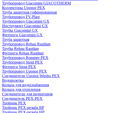
Трубопровод Giacomini GIACOTHERM
Коллекторы Uponor PEX
Труба защитная гофрированная
Трубопровод FV-Plast
Трубопровод Giacomini GX
Инструмент Giacomini GX
Трубы Giacomini GX
Фитинги Giacomini GX
Труба защитная
Трубопровод Rehau Rautitan
Трубы Rehau Rautitan
Фитинги Rehau Rautitan
Трубопровод Rommer PEX
Трубопровод Stout PEX
Фитинги Stout PEX
Трубопровод Uponor PEX
Соединители Uponor Wirsbo PEX
Водорозетка
Кольца для водоснабжения
Кольца для отопления
Соединители для радиаторов
Соединитель PEX-PEX
Тройник PEX
Тройник PEX-резьба ВР
Тройник PEX-резьба НР