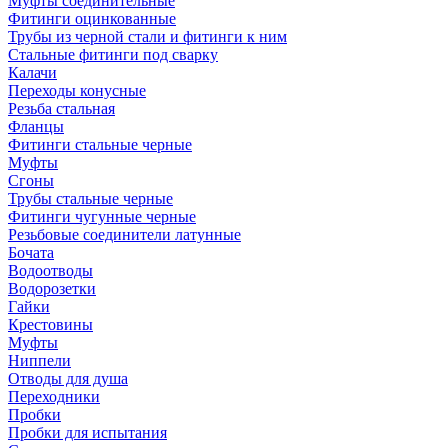
Муфты соединительные
Фитинги оцинкованные
Трубы из черной стали и фитинги к ним
Стальные фитинги под сварку
Калачи
Переходы конусные
Резьба стальная
Фланцы
Фитинги стальные черные
Муфты
Сгоны
Трубы стальные черные
Фитинги чугунные черные
Резьбовые соединители латунные
Бочата
Водоотводы
Водорозетки
Гайки
Крестовины
Муфты
Ниппели
Отводы для душа
Переходники
Пробки
Пробки для испытания