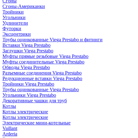
Сгоны
Сгоны-Американки
Тройники
Угольники
Удлинители
Футорки
Эксцентрики
Трубы оцинкованные Viega Prestabo и фитинги
Вставки Viega Prestabo
Заглушки Viega Prestabo
Муфты прямые резьбовые Viega Prestabo
Муфты соединительные Viega Prestabo
Обводы Viega Prestabo
Разъемные соединения Viega Prestabo
Редукционные вставки Viega Prestabo
Тройники Viega Prestabo
Трубы оцинкованные Viega Prestabo
Угольники Viega Prestabo
Декоративные чашки для труб
Котлы
Котлы электрические
Котлы электрические
Электрические мини-котельные
Vaillant
Arderia