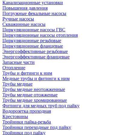
Канализационные установки
Повышения давления
Погружные фекальные насосы
Ручные насосы
Скважинные насосы
Циркуляционные насосы ГВС
Циркуляционные насосы отопления
Циркуляционные резьбовые
Циркуляционные фланцевые
Энергоэффективные резьбовые
Энергоэффективные фланцевые
Запасные части
Отопление
Трубы и фитинги к ним
Медные трубы и фитинги к ним
Трубы медные
Трубы медные неотожженные
Трубы медные отожженые
Трубы медные хромированные
Фитинги для медных труб под пайку
Водорозетка проходная
Крестовины
Тройники пайка-резьба
Тройники переходные под пайку
Тройники под пайку