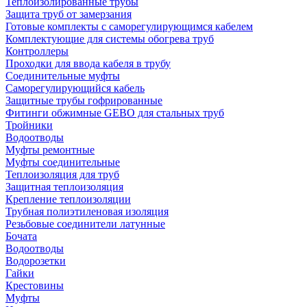
Теплоизолированные трубы
Защита труб от замерзания
Готовые комплекты с саморегулирующимся кабелем
Комплектующие для системы обогрева труб
Контроллеры
Проходки для ввода кабеля в трубу
Соединительные муфты
Саморегулирующийся кабель
Защитные трубы гофрированные
Фитинги обжимные GEBO для стальных труб
Тройники
Водоотводы
Муфты ремонтные
Муфты соединительные
Теплоизоляция для труб
Защитная теплоизоляция
Крепление теплоизоляции
Трубная полиэтиленовая изоляция
Резьбовые соединители латунные
Бочата
Водоотводы
Водорозетки
Гайки
Крестовины
Муфты