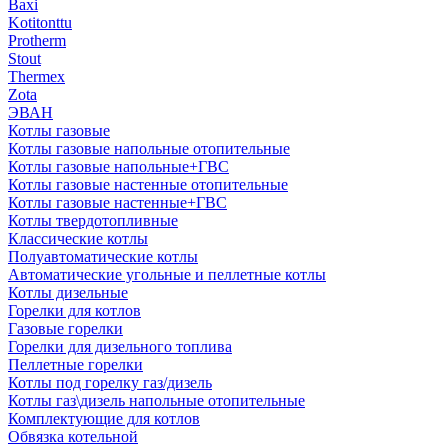
Baxi
Kotitonttu
Protherm
Stout
Thermex
Zota
ЭВАН
Котлы газовые
Котлы газовые напольные отопительные
Котлы газовые напольные+ГВС
Котлы газовые настенные отопительные
Котлы газовые настенные+ГВС
Котлы твердотопливные
Классические котлы
Полуавтоматические котлы
Автоматические угольные и пеллетные котлы
Котлы дизельные
Горелки для котлов
Газовые горелки
Горелки для дизельного топлива
Пеллетные горелки
Котлы под горелку газ/дизель
Котлы газ\дизель напольные отопительные
Комплектующие для котлов
Обвязка котельной