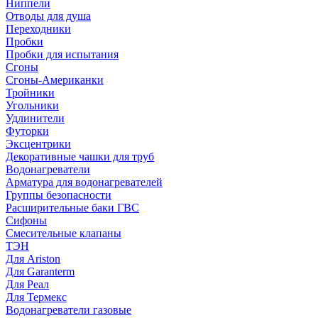
Ниппели
Отводы для душа
Переходники
Пробки
Пробки для испытания
Сгоны
Сгоны-Американки
Тройники
Угольники
Удлинители
Футорки
Эксцентрики
Декоративные чашки для труб
Водонагреватели
Арматура для водонагревателей
Группы безопасности
Расширительные баки ГВС
Сифоны
Смесительные клапаны
ТЭН
Для Ariston
Для Garanterm
Для Реал
Для Термекс
Водонагреватели газовые