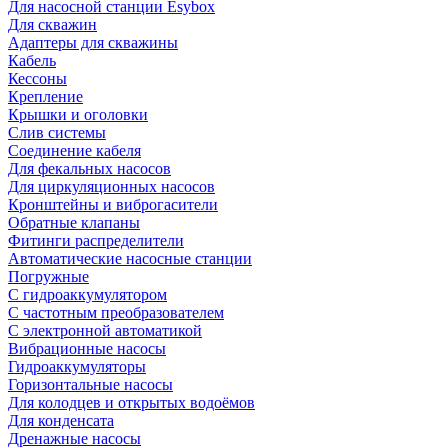
Для насосной станции Esybox
Для скважин
Адаптеры для скважины
Кабель
Кессоны
Крепление
Крышки и оголовки
Слив системы
Соединение кабеля
Для фекальных насосов
Для циркуляционных насосов
Кронштейны и виброгасители
Обратные клапаны
Фитинги распределители
Автоматические насосные станции
Погружные
С гидроаккумулятором
С частотным преобразователем
С электронной автоматикой
Вибрационные насосы
Гидроаккумуляторы
Горизонтальные насосы
Для колодцев и открытых водоёмов
Для конденсата
Дренажные насосы