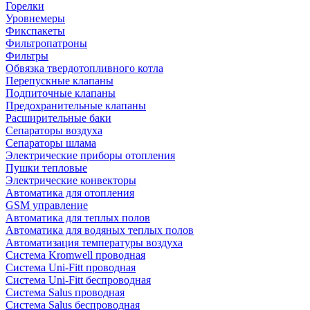
Горелки
Уровнемеры
Фикспакеты
Фильтропатроны
Фильтры
Обвязка твердотопливного котла
Перепускные клапаны
Подпиточные клапаны
Предохранительные клапаны
Расширительные баки
Сепараторы воздуха
Сепараторы шлама
Электрические приборы отопления
Пушки тепловые
Электрические конвекторы
Автоматика для отопления
GSM управление
Автоматика для теплых полов
Автоматика для водяных теплых полов
Автоматизация температуры воздуха
Система Kromwell проводная
Система Uni-Fitt проводная
Система Uni-Fitt беспроводная
Система Salus проводная
Система Salus беспроводная