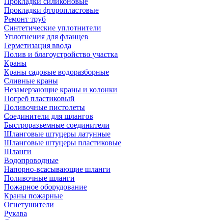
Прокладки силиконовые
Прокладки фторопластовые
Ремонт труб
Синтетические уплотнители
Уплотнения для фланцев
Герметизация ввода
Полив и благоустройство участка
Краны
Краны садовые водоразборные
Сливные краны
Незамерзающие краны и колонки
Погреб пластиковый
Поливочные пистолеты
Соединители для шлангов
Быстроразъемные соединители
Шланговые штуцеры латунные
Шланговые штуцеры пластиковые
Шланги
Водопроводные
Напорно-всасывающие шланги
Поливочные шланги
Пожарное оборудование
Краны пожарные
Огнетушители
Рукава