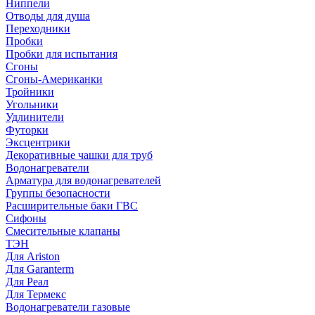
Ниппели
Отводы для душа
Переходники
Пробки
Пробки для испытания
Сгоны
Сгоны-Американки
Тройники
Угольники
Удлинители
Футорки
Эксцентрики
Декоративные чашки для труб
Водонагреватели
Арматура для водонагревателей
Группы безопасности
Расширительные баки ГВС
Сифоны
Смесительные клапаны
ТЭН
Для Ariston
Для Garanterm
Для Реал
Для Термекс
Водонагреватели газовые