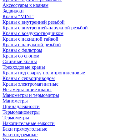
Аксессуары к кранам
Задвижки
Краны "MINI"
Краны с внутренней резьбой
Краны с внутренней-наружной резьбой
Краны с воздухоотводчиком
Краны с накидной гайкой
Краны с наружной резьбой
Краны с фильтром
Краны со сгоном
Сливные краны
Трехходовые краны
Краны под сварку полипропиленовые
Краны с сервоприводом
Краны электромагнитные
Незамерзающие краны
Манометры и термометры
Манометры
Принадлежности
Термоманометры
Термометры
Накопительные емкости
Баки прямоугольные
Баки подземные