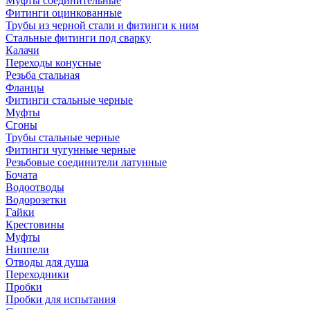
Муфты соединительные
Фитинги оцинкованные
Трубы из черной стали и фитинги к ним
Стальные фитинги под сварку
Калачи
Переходы конусные
Резьба стальная
Фланцы
Фитинги стальные черные
Муфты
Сгоны
Трубы стальные черные
Фитинги чугунные черные
Резьбовые соединители латунные
Бочата
Водоотводы
Водорозетки
Гайки
Крестовины
Муфты
Ниппели
Отводы для душа
Переходники
Пробки
Пробки для испытания