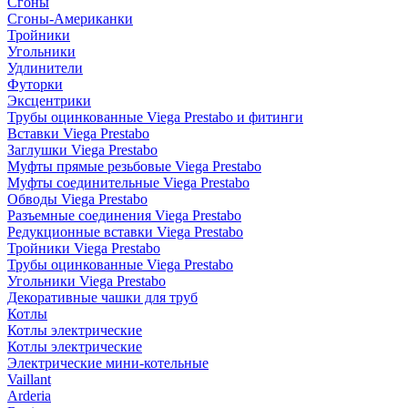
Сгоны
Сгоны-Американки
Тройники
Угольники
Удлинители
Футорки
Эксцентрики
Трубы оцинкованные Viega Prestabo и фитинги
Вставки Viega Prestabo
Заглушки Viega Prestabo
Муфты прямые резьбовые Viega Prestabo
Муфты соединительные Viega Prestabo
Обводы Viega Prestabo
Разъемные соединения Viega Prestabo
Редукционные вставки Viega Prestabo
Тройники Viega Prestabo
Трубы оцинкованные Viega Prestabo
Угольники Viega Prestabo
Декоративные чашки для труб
Котлы
Котлы электрические
Котлы электрические
Электрические мини-котельные
Vaillant
Arderia