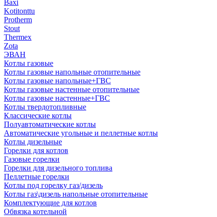
Baxi
Kotitonttu
Protherm
Stout
Thermex
Zota
ЭВАН
Котлы газовые
Котлы газовые напольные отопительные
Котлы газовые напольные+ГВС
Котлы газовые настенные отопительные
Котлы газовые настенные+ГВС
Котлы твердотопливные
Классические котлы
Полуавтоматические котлы
Автоматические угольные и пеллетные котлы
Котлы дизельные
Горелки для котлов
Газовые горелки
Горелки для дизельного топлива
Пеллетные горелки
Котлы под горелку газ/дизель
Котлы газ\дизель напольные отопительные
Комплектующие для котлов
Обвязка котельной