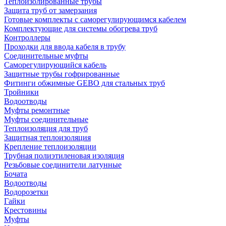
Теплоизолированные трубы
Защита труб от замерзания
Готовые комплекты с саморегулирующимся кабелем
Комплектующие для системы обогрева труб
Контроллеры
Проходки для ввода кабеля в трубу
Соединительные муфты
Саморегулирующийся кабель
Защитные трубы гофрированные
Фитинги обжимные GEBO для стальных труб
Тройники
Водоотводы
Муфты ремонтные
Муфты соединительные
Теплоизоляция для труб
Защитная теплоизоляция
Крепление теплоизоляции
Трубная полиэтиленовая изоляция
Резьбовые соединители латунные
Бочата
Водоотводы
Водорозетки
Гайки
Крестовины
Муфты