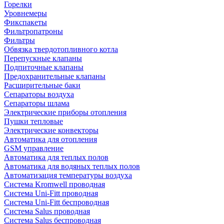
Горелки
Уровнемеры
Фикспакеты
Фильтропатроны
Фильтры
Обвязка твердотопливного котла
Перепускные клапаны
Подпиточные клапаны
Предохранительные клапаны
Расширительные баки
Сепараторы воздуха
Сепараторы шлама
Электрические приборы отопления
Пушки тепловые
Электрические конвекторы
Автоматика для отопления
GSM управление
Автоматика для теплых полов
Автоматика для водяных теплых полов
Автоматизация температуры воздуха
Система Kromwell проводная
Система Uni-Fitt проводная
Система Uni-Fitt беспроводная
Система Salus проводная
Система Salus беспроводная