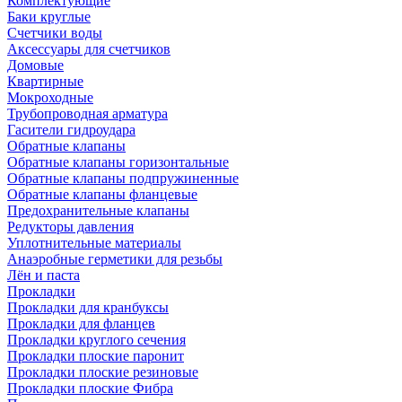
Комплектующие
Баки круглые
Счетчики воды
Аксессуары для счетчиков
Домовые
Квартирные
Мокроходные
Трубопроводная арматура
Гасители гидроудара
Обратные клапаны
Обратные клапаны горизонтальные
Обратные клапаны подпружиненные
Обратные клапаны фланцевые
Предохранительные клапаны
Редукторы давления
Уплотнительные материалы
Анаэробные герметики для резьбы
Лён и паста
Прокладки
Прокладки для кранбуксы
Прокладки для фланцев
Прокладки круглого сечения
Прокладки плоские паронит
Прокладки плоские резиновые
Прокладки плоские Фибра