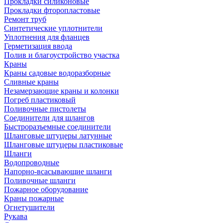
Прокладки силиконовые
Прокладки фторопластовые
Ремонт труб
Синтетические уплотнители
Уплотнения для фланцев
Герметизация ввода
Полив и благоустройство участка
Краны
Краны садовые водоразборные
Сливные краны
Незамерзающие краны и колонки
Погреб пластиковый
Поливочные пистолеты
Соединители для шлангов
Быстроразъемные соединители
Шланговые штуцеры латунные
Шланговые штуцеры пластиковые
Шланги
Водопроводные
Напорно-всасывающие шланги
Поливочные шланги
Пожарное оборудование
Краны пожарные
Огнетушители
Рукава