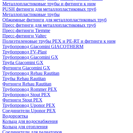
Металлопластиковые трубы и фитинги к ним
PUSH фитинги для металлопластиковых труб
Металлопластиковые трубы
Обжимные фитинги для металлопластиковых труб
Пресс фитинги для металлопластиковых труб
Пресс-фитинги Tiemme
Пресс-фитинги Valtec
Полиэтиленовые трубы PEX и PE-RT и фитинги к ним
Трубопровод Giacomini GIACOTHERM
Трубопровод FV-Plast
Трубопровод Giacomini GX
Труба Giacomini GX
Фитинги Giacomini GX
Трубопровод Rehau Rautitan
Трубы Rehau Rautitan
Фитинги Rehau Rautitan
Трубопровод Rommer PEX
Трубопровод Stout PEX
Фитинги Stout PEX
Трубопровод Uponor PEX
Соединители Uponor PEX
Водорозетка
Кольца для водоснабжения
Кольца для отопления
Соединители для радиаторов