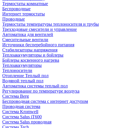
Термостаты комнатные
Беспроводные
Интернет термостаты
Проводные
Термостаты температуры теплоносителя и трубы
Трехходовые смесители и управление
Автоматика для вентилей
Смесительные вентили
Источники бесперебойного питания
Стабилизаторы напряжения
Теплоаккумуляторы и бойлеры
Бойлеры косвенного нагрева
Теплоаккумуляторы
Теплоносители
Отопление Теплый пол
Водяной теплый пол
Автоматика системы теплый пол
Регулирование по температуре воздуха
Система Berg
Беспроводная система с интернет доступом
Проводная система
Система Kromwell
Система Salus iT600
Система Salus проводная
Система Tech