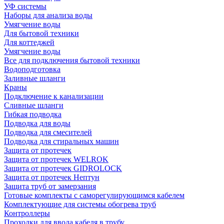
УФ системы
Наборы для анализа воды
Умягчение воды
Для бытовой техники
Для коттеджей
Умягчение воды
Все для подключения бытовой техники
Водоподготовка
Заливные шланги
Краны
Подключение к канализации
Сливные шланги
Гибкая подводка
Подводка для воды
Подводка для смесителей
Подводка для стиральных машин
Защита от протечек
Защита от протечек WELROK
Защита от протечек GIDROLOCK
Защита от протечек Нептун
Защита труб от замерзания
Готовые комплекты с саморегулирующимся кабелем
Комплектующие для системы обогрева труб
Контроллеры
Проходки для ввода кабеля в трубу