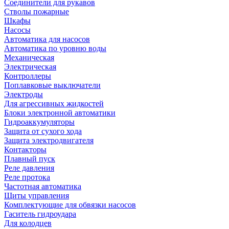
Соединители для рукавов
Стволы пожарные
Шкафы
Насосы
Автоматика для насосов
Автоматика по уровню воды
Механическая
Электрическая
Контроллеры
Поплавковые выключатели
Электроды
Для агрессивных жидкостей
Блоки электронной автоматики
Гидроаккумуляторы
Защита от сухого хода
Защита электродвигателя
Контакторы
Плавный пуск
Реле давления
Реле протока
Частотная автоматика
Щиты управления
Комплектующие для обвязки насосов
Гаситель гидроудара
Для колодцев