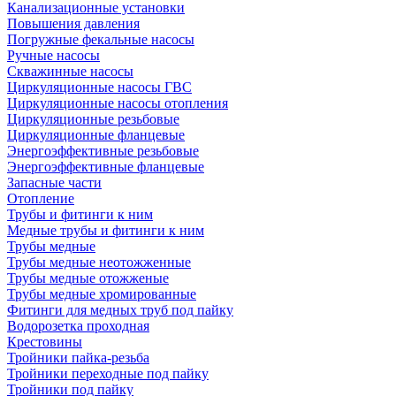
Канализационные установки
Повышения давления
Погружные фекальные насосы
Ручные насосы
Скважинные насосы
Циркуляционные насосы ГВС
Циркуляционные насосы отопления
Циркуляционные резьбовые
Циркуляционные фланцевые
Энергоэффективные резьбовые
Энергоэффективные фланцевые
Запасные части
Отопление
Трубы и фитинги к ним
Медные трубы и фитинги к ним
Трубы медные
Трубы медные неотожженные
Трубы медные отожженые
Трубы медные хромированные
Фитинги для медных труб под пайку
Водорозетка проходная
Крестовины
Тройники пайка-резьба
Тройники переходные под пайку
Тройники под пайку