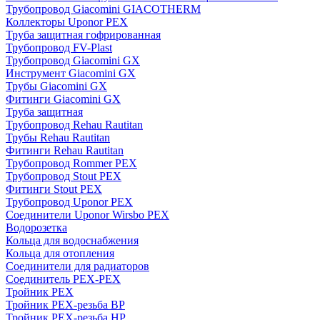
Трубопровод Giacomini GIACOTHERM
Коллекторы Uponor PEX
Труба защитная гофрированная
Трубопровод FV-Plast
Трубопровод Giacomini GX
Инструмент Giacomini GX
Трубы Giacomini GX
Фитинги Giacomini GX
Труба защитная
Трубопровод Rehau Rautitan
Трубы Rehau Rautitan
Фитинги Rehau Rautitan
Трубопровод Rommer PEX
Трубопровод Stout PEX
Фитинги Stout PEX
Трубопровод Uponor PEX
Соединители Uponor Wirsbo PEX
Водорозетка
Кольца для водоснабжения
Кольца для отопления
Соединители для радиаторов
Соединитель PEX-PEX
Тройник PEX
Тройник PEX-резьба ВР
Тройник PEX-резьба НР