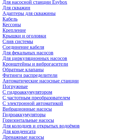
Для насосной станции Esybox
Для скважин
Адаптеры для скважины
Кабель
Кессоны
Крепление
Крышки и оголовки
Слив системы
Соединение кабеля
Для фекальных насосов
Для циркуляционных насосов
Кронштейны и виброгасители
Обратные клапаны
Фитинги распределители
Автоматические насосные станции
Погружные
С гидроаккумулятором
С частотным преобразователем
С электронной автоматикой
Вибрационные насосы
Гидроаккумуляторы
Горизонтальные насосы
Для колодцев и открытых водоёмов
Для конденсата
Дренажные насосы