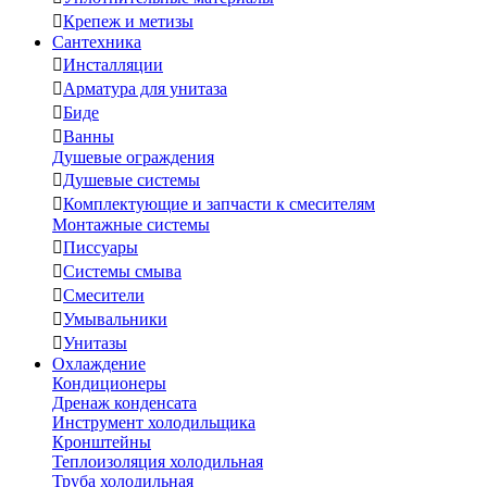

Крепеж и метизы
Сантехника

Инсталляции

Арматура для унитаза

Биде

Ванны
Душевые ограждения

Душевые системы

Комплектующие и запчасти к смесителям
Монтажные системы

Писсуары

Системы смыва

Смесители

Умывальники

Унитазы
Охлаждение
Кондиционеры
Дренаж конденсата
Инструмент холодильщика
Кронштейны
Теплоизоляция холодильная
Труба холодильная