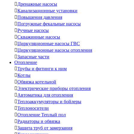

Дренажные насосы

Канализационные установки

Повышения давления

Погружные фекальные насосы

Ручные насосы

Скважинные насосы

Циркуляционные насосы ГВС

Циркуляционные насосы отопления

Запасные части
Отопление

Трубы и фитинги к ним

Котлы

Обвязка котельной

Электрические приборы отопления

Автоматика для отопления

Теплоаккумуляторы и бойлеры

Теплоносители

Отопление Теплый пол

Радиаторы и обвязка

Защита труб от замерзания