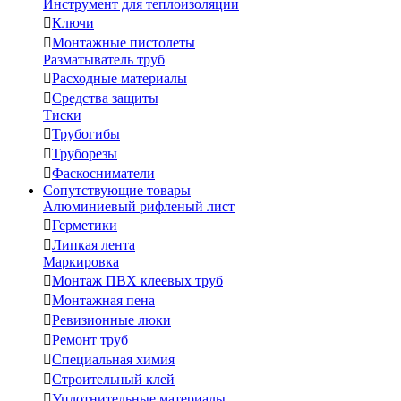
Инструмент для теплоизоляции

Ключи

Монтажные пистолеты
Разматыватель труб

Расходные материалы

Средства защиты
Тиски

Трубогибы

Труборезы

Фаскосниматели
Сопутствующие товары
Алюминиевый рифленый лист

Герметики

Липкая лента
Маркировка

Монтаж ПВХ клеевых труб

Монтажная пена

Ревизионные люки

Ремонт труб

Специальная химия

Строительный клей

Уплотнительные материалы