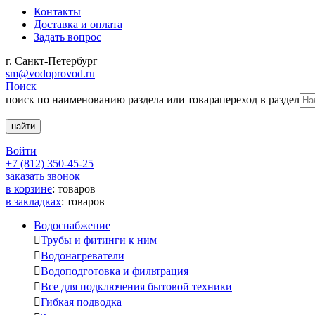
Контакты
Доставка и оплата
Задать вопрос
г. Санкт-Петербург
sm@vodoprovod.ru
Поиск
поиск по наименованию раздела или товара
переход в раздел
Войти
+7 (812) 350-45-25
заказать звонок
в корзине
:
товаров
в закладках
:
товаров
Водоснабжение

Трубы и фитинги к ним

Водонагреватели

Водоподготовка и фильтрация

Все для подключения бытовой техники

Гибкая подводка