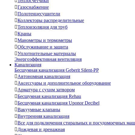

Теплосчетчики

Газоснабжение

Полотенцесушители

Коллекторы распределительные

Теплоизоляция для труб

Краны

Манометры и термометры

Обслуживание и защита

Уплотнительные материалы
Энергоэффективная вентиляция
Канализация
Бесшумная канализация Geberit Silent-PP

Автономная канализация

Аксессуары и дополнительное оборудование

Арматура с сухим затвором

Бесшумная канализация Rehau

Бесшумная канализация Uponor Decibel

Вакуумные клапаны

Внутренняя канализация

Все для подключения стиральных и посудомоечных ма

Дождевая и дренажная