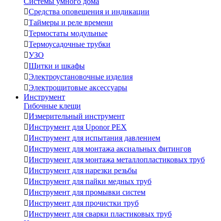
Системы умного дома

Средства оповещения и индикации

Таймеры и реле времени

Термостаты модульные

Термоусадочные трубки

УЗО

Щитки и шкафы

Электроустановочные изделия

Электрощитовые аксессуары
Инструмент
Гибочные клещи

Измерительный инструмент

Инструмент для Uponor PEX

Инструмент для испытания давлением

Инструмент для монтажа аксиальных фитингов

Инструмент для монтажа металлопластиковых труб

Инструмент для нарезки резьбы

Инструмент для пайки медных труб

Инструмент для промывки систем

Инструмент для прочистки труб

Инструмент для сварки пластиковых труб