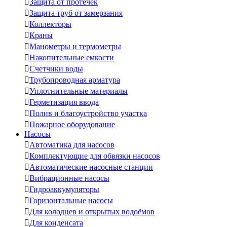

Защита от протечек

Защита труб от замерзания

Коллекторы

Краны

Манометры и термометры

Накопительные емкости

Счетчики воды

Трубопроводная арматура

Уплотнительные материалы

Герметизация ввода

Полив и благоустройство участка

Пожарное оборудование
Насосы

Автоматика для насосов

Комплектующие для обвязки насосов

Автоматические насосные станции

Вибрационные насосы

Гидроаккумуляторы

Горизонтальные насосы

Для колодцев и открытых водоёмов

Для конденсата