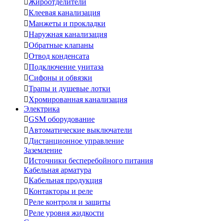

Жироотделители

Клеевая канализация

Манжеты и прокладки

Наружная канализация

Обратные клапаны

Отвод конденсата

Подключение унитаза

Сифоны и обвязки

Трапы и душевые лотки

Хромированная канализация
Электрика

GSM оборудование

Автоматические выключатели

Дистанционное управление
Заземление

Источники бесперебойного питания
Кабельная арматура

Кабельная продукция

Контакторы и реле

Реле контроля и защиты

Реле уровня жидкости