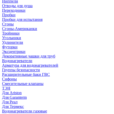
Ниппели
Отводы для душа
Переходники
Пробки
Пробки для испытания
Сгоны
Сгоны-Американки
Тройники
Угольники
Удлинители
Футорки
Эксцентрики
Декоративные чашки для труб
Водонагреватели
Арматура для водонагревателей
Группы безопасности
Расширительные баки ГВС
Сифоны
Смесительные клапаны
ТЭН
Для Ariston
Для Garanterm
Для Реал
Для Термекс
Водонагреватели газовые