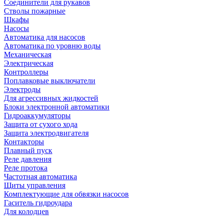
Соединители для рукавов
Стволы пожарные
Шкафы
Насосы
Автоматика для насосов
Автоматика по уровню воды
Механическая
Электрическая
Контроллеры
Поплавковые выключатели
Электроды
Для агрессивных жидкостей
Блоки электронной автоматики
Гидроаккумуляторы
Защита от сухого хода
Защита электродвигателя
Контакторы
Плавный пуск
Реле давления
Реле протока
Частотная автоматика
Щиты управления
Комплектующие для обвязки насосов
Гаситель гидроудара
Для колодцев