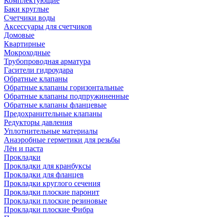
Комплектующие
Баки круглые
Счетчики воды
Аксессуары для счетчиков
Домовые
Квартирные
Мокроходные
Трубопроводная арматура
Гасители гидроудара
Обратные клапаны
Обратные клапаны горизонтальные
Обратные клапаны подпружиненные
Обратные клапаны фланцевые
Предохранительные клапаны
Редукторы давления
Уплотнительные материалы
Анаэробные герметики для резьбы
Лён и паста
Прокладки
Прокладки для кранбуксы
Прокладки для фланцев
Прокладки круглого сечения
Прокладки плоские паронит
Прокладки плоские резиновые
Прокладки плоские Фибра