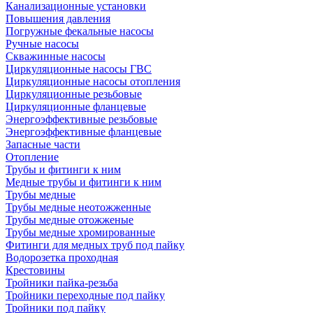
Канализационные установки
Повышения давления
Погружные фекальные насосы
Ручные насосы
Скважинные насосы
Циркуляционные насосы ГВС
Циркуляционные насосы отопления
Циркуляционные резьбовые
Циркуляционные фланцевые
Энергоэффективные резьбовые
Энергоэффективные фланцевые
Запасные части
Отопление
Трубы и фитинги к ним
Медные трубы и фитинги к ним
Трубы медные
Трубы медные неотожженные
Трубы медные отожженые
Трубы медные хромированные
Фитинги для медных труб под пайку
Водорозетка проходная
Крестовины
Тройники пайка-резьба
Тройники переходные под пайку
Тройники под пайку