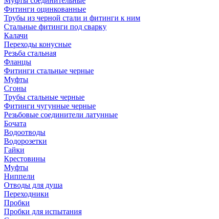
Муфты соединительные
Фитинги оцинкованные
Трубы из черной стали и фитинги к ним
Стальные фитинги под сварку
Калачи
Переходы конусные
Резьба стальная
Фланцы
Фитинги стальные черные
Муфты
Сгоны
Трубы стальные черные
Фитинги чугунные черные
Резьбовые соединители латунные
Бочата
Водоотводы
Водорозетки
Гайки
Крестовины
Муфты
Ниппели
Отводы для душа
Переходники
Пробки
Пробки для испытания