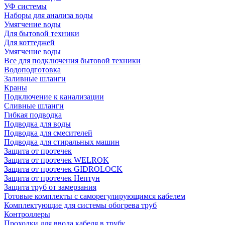
УФ системы
Наборы для анализа воды
Умягчение воды
Для бытовой техники
Для коттеджей
Умягчение воды
Все для подключения бытовой техники
Водоподготовка
Заливные шланги
Краны
Подключение к канализации
Сливные шланги
Гибкая подводка
Подводка для воды
Подводка для смесителей
Подводка для стиральных машин
Защита от протечек
Защита от протечек WELROK
Защита от протечек GIDROLOCK
Защита от протечек Нептун
Защита труб от замерзания
Готовые комплекты с саморегулирующимся кабелем
Комплектующие для системы обогрева труб
Контроллеры
Проходки для ввода кабеля в трубу