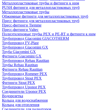
Металлопластиковые трубы и фитинги к ним
PUSH фитинги для металлопластиковых труб
Металлопластиковые трубы
Обжимные фитинги для металлопластиковых труб
Пресс фитинги для металлопластиковых труб
Пресс-фитинги Tiemme
Пресс-фитинги Valtec
Полиэтиленовые трубы PEX и PE-RT и фитинги к ним
Трубопровод Giacomini GIACOTHERM
Трубопровод FV-Plast
Трубопровод Giacomini GX
Труба Giacomini GX
Фитинги Giacomini GX
Трубопровод Rehau Rautitan
Трубы Rehau Rautitan
Фитинги Rehau Rautitan
Трубопровод Rommer PEX
Трубопровод Stout PEX
Фитинги Stout PEX
Трубопровод Uponor PEX
Соединители Uponor PEX
Водорозетка
Кольца для водоснабжения
Кольца для отопления
Соединители для радиаторов