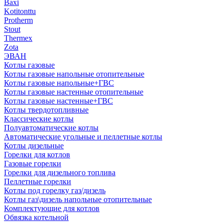
Baxi
Kotitonttu
Protherm
Stout
Thermex
Zota
ЭВАН
Котлы газовые
Котлы газовые напольные отопительные
Котлы газовые напольные+ГВС
Котлы газовые настенные отопительные
Котлы газовые настенные+ГВС
Котлы твердотопливные
Классические котлы
Полуавтоматические котлы
Автоматические угольные и пеллетные котлы
Котлы дизельные
Горелки для котлов
Газовые горелки
Горелки для дизельного топлива
Пеллетные горелки
Котлы под горелку газ/дизель
Котлы газ\дизель напольные отопительные
Комплектующие для котлов
Обвязка котельной