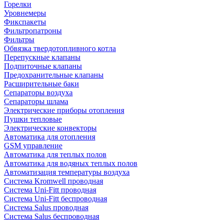
Горелки
Уровнемеры
Фикспакеты
Фильтропатроны
Фильтры
Обвязка твердотопливного котла
Перепускные клапаны
Подпиточные клапаны
Предохранительные клапаны
Расширительные баки
Сепараторы воздуха
Сепараторы шлама
Электрические приборы отопления
Пушки тепловые
Электрические конвекторы
Автоматика для отопления
GSM управление
Автоматика для теплых полов
Автоматика для водяных теплых полов
Автоматизация температуры воздуха
Система Kromwell проводная
Система Uni-Fitt проводная
Система Uni-Fitt беспроводная
Система Salus проводная
Система Salus беспроводная