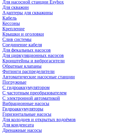
Для насосной станции Esybox
Для скважин
Адаптеры для скважины
Кабель
Кессоны
Крепление
Крышки и оголовки
Слив системы
Соединение кабеля
Для фекальных насосов
Для циркуляционных насосов
Кронштейны и виброгасители
Обратные клапаны
Фитинги распределители
Автоматические насосные станции
Погружные
С гидроаккумулятором
С частотным преобразователем
С электронной автоматикой
Вибрационные насосы
Гидроаккумуляторы
Горизонтальные насосы
Для колодцев и открытых водоёмов
Для конденсата
Дренажные насосы