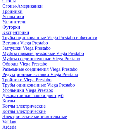
Сгоны
Сгоны-Американки
Тройники
Угольники
Удлинители
Футорки
Эксцентрики
Трубы оцинкованные Viega Prestabo и фитинги
Вставки Viega Prestabo
Заглушки Viega Prestabo
Муфты прямые резьбовые Viega Prestabo
Муфты соединительные Viega Prestabo
Обводы Viega Prestabo
Разъемные соединения Viega Prestabo
Редукционные вставки Viega Prestabo
Тройники Viega Prestabo
Трубы оцинкованные Viega Prestabo
Угольники Viega Prestabo
Декоративные чашки для труб
Котлы
Котлы электрические
Котлы электрические
Электрические мини-котельные
Vaillant
Arderia