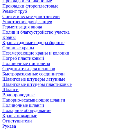
Прокладки силиконовые
Прокладки фторопластовые
Ремонт труб
Синтетические уплотнители
Уплотнения для фланцев
Герметизация ввода
Полив и благоустройство участка
Краны
Краны садовые водоразборные
Сливные краны
Незамерзающие краны и колонки
Погреб пластиковый
Поливочные пистолеты
Соединители для шлангов
Быстроразъемные соединители
Шланговые штуцеры латунные
Шланговые штуцеры пластиковые
Шланги
Водопроводные
Напорно-всасывающие шланги
Поливочные шланги
Пожарное оборудование
Краны пожарные
Огнетушители
Рукава