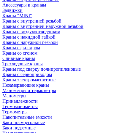
Аксессуары к кранам
Задвижки
Краны "MINI"
Краны с внутренней резьбой
Краны с внутренней-наружной резьбой
Краны с воздухоотводчиком
Краны с накидной гайкой
Краны с наружной резьбой
Краны с фильтром
Краны со сгоном
Сливные краны
Трехходовые краны
Краны под сварку полипропиленовые
Краны с сервоприводом
Краны электромагнитные
Незамерзающие краны
Манометры и термометры
Манометры
Принадлежности
Термоманометры
Термометры
Накопительные емкости
Баки прямоугольные
Баки подземные