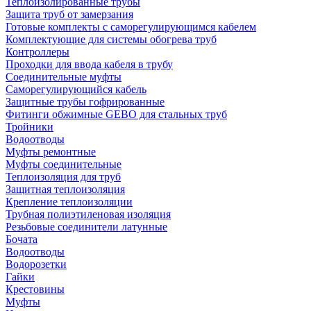
Теплоизолированные трубы
Защита труб от замерзания
Готовые комплекты с саморегулирующимся кабелем
Комплектующие для системы обогрева труб
Контроллеры
Проходки для ввода кабеля в трубу
Соединительные муфты
Саморегулирующийся кабель
Защитные трубы гофрированные
Фитинги обжимные GEBO для стальных труб
Тройники
Водоотводы
Муфты ремонтные
Муфты соединительные
Теплоизоляция для труб
Защитная теплоизоляция
Крепление теплоизоляции
Трубная полиэтиленовая изоляция
Резьбовые соединители латунные
Бочата
Водоотводы
Водорозетки
Гайки
Крестовины
Муфты