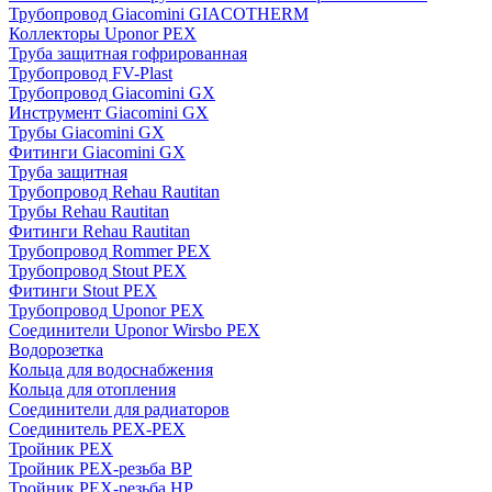
Трубопровод Giacomini GIACOTHERM
Коллекторы Uponor PEX
Труба защитная гофрированная
Трубопровод FV-Plast
Трубопровод Giacomini GX
Инструмент Giacomini GX
Трубы Giacomini GX
Фитинги Giacomini GX
Труба защитная
Трубопровод Rehau Rautitan
Трубы Rehau Rautitan
Фитинги Rehau Rautitan
Трубопровод Rommer PEX
Трубопровод Stout PEX
Фитинги Stout PEX
Трубопровод Uponor PEX
Соединители Uponor Wirsbo PEX
Водорозетка
Кольца для водоснабжения
Кольца для отопления
Соединители для радиаторов
Соединитель PEX-PEX
Тройник PEX
Тройник PEX-резьба ВР
Тройник PEX-резьба НР