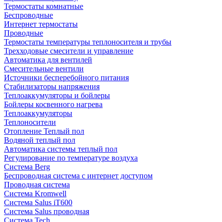
Термостаты комнатные
Беспроводные
Интернет термостаты
Проводные
Термостаты температуры теплоносителя и трубы
Трехходовые смесители и управление
Автоматика для вентилей
Смесительные вентили
Источники бесперебойного питания
Стабилизаторы напряжения
Теплоаккумуляторы и бойлеры
Бойлеры косвенного нагрева
Теплоаккумуляторы
Теплоносители
Отопление Теплый пол
Водяной теплый пол
Автоматика системы теплый пол
Регулирование по температуре воздуха
Система Berg
Беспроводная система с интернет доступом
Проводная система
Система Kromwell
Система Salus iT600
Система Salus проводная
Система Tech