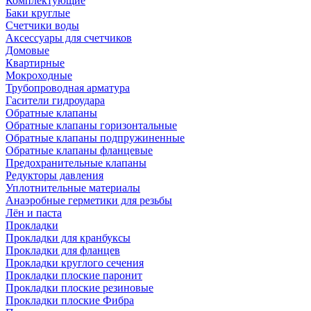
Комплектующие
Баки круглые
Счетчики воды
Аксессуары для счетчиков
Домовые
Квартирные
Мокроходные
Трубопроводная арматура
Гасители гидроудара
Обратные клапаны
Обратные клапаны горизонтальные
Обратные клапаны подпружиненные
Обратные клапаны фланцевые
Предохранительные клапаны
Редукторы давления
Уплотнительные материалы
Анаэробные герметики для резьбы
Лён и паста
Прокладки
Прокладки для кранбуксы
Прокладки для фланцев
Прокладки круглого сечения
Прокладки плоские паронит
Прокладки плоские резиновые
Прокладки плоские Фибра