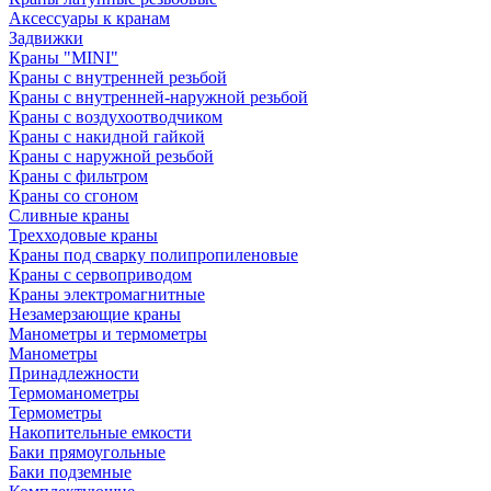
Аксессуары к кранам
Задвижки
Краны "MINI"
Краны с внутренней резьбой
Краны с внутренней-наружной резьбой
Краны с воздухоотводчиком
Краны с накидной гайкой
Краны с наружной резьбой
Краны с фильтром
Краны со сгоном
Сливные краны
Трехходовые краны
Краны под сварку полипропиленовые
Краны с сервоприводом
Краны электромагнитные
Незамерзающие краны
Манометры и термометры
Манометры
Принадлежности
Термоманометры
Термометры
Накопительные емкости
Баки прямоугольные
Баки подземные