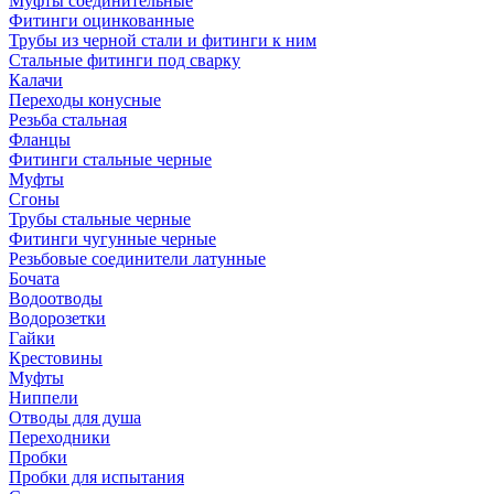
Муфты соединительные
Фитинги оцинкованные
Трубы из черной стали и фитинги к ним
Стальные фитинги под сварку
Калачи
Переходы конусные
Резьба стальная
Фланцы
Фитинги стальные черные
Муфты
Сгоны
Трубы стальные черные
Фитинги чугунные черные
Резьбовые соединители латунные
Бочата
Водоотводы
Водорозетки
Гайки
Крестовины
Муфты
Ниппели
Отводы для душа
Переходники
Пробки
Пробки для испытания