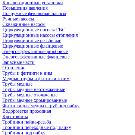
Канализационные установки
Повышения давления
Погружные фекальные насосы
Ручные насосы
Скважинные насосы
Циркуляционные насосы ГВС
Циркуляционные насосы отопления
Циркуляционные резьбовые
Циркуляционные фланцевые
Энергоэффективные резьбовые
Энергоэффективные фланцевые
Запасные части
Отопление
Трубы и фитинги к ним
Медные трубы и фитинги к ним
Трубы медные
Трубы медные неотожженные
Трубы медные отожженые
Трубы медные хромированные
Фитинги для медных труб под пайку
Водорозетка проходная
Крестовины
Тройники пайка-резьба
Тройники переходные под пайку
Тройники под пайку