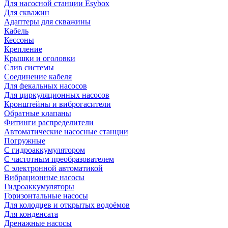
Для насосной станции Esybox
Для скважин
Адаптеры для скважины
Кабель
Кессоны
Крепление
Крышки и оголовки
Слив системы
Соединение кабеля
Для фекальных насосов
Для циркуляционных насосов
Кронштейны и виброгасители
Обратные клапаны
Фитинги распределители
Автоматические насосные станции
Погружные
С гидроаккумулятором
С частотным преобразователем
С электронной автоматикой
Вибрационные насосы
Гидроаккумуляторы
Горизонтальные насосы
Для колодцев и открытых водоёмов
Для конденсата
Дренажные насосы