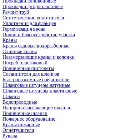
Прокладки силиконовые
Прокладки фторопластовые
Ремонт труб
Синтетические уплотнители
Уплотнения для фланцев
Герметизация ввода
Полив и благоустройство участка
Краны
Краны садовые водоразборные
Сливные краны
Незамерзающие краны и колонки
Погреб пластиковый
Поливочные пистолеты
Соединители для шлангов
Быстроразъемные соединители
Шланговые штуцеры латунные
Шланговые штуцеры пластиковые
Шланги
Водопроводные
Напорно-всасывающие шланги
Поливочные шланги
Пожарное оборудование
Краны пожарные
Огнетушители
Рукава