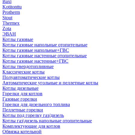
Baxi
Kotitonttu
Protherm
Stout
Thermex
Zota
ЭВАН
Котлы газовые
Котлы газовые напольные отопительные
Котлы газовые напольные+ГВС
Котлы газовые настенные отопительные
Котлы газовые настенные+ГВС
Котлы твердотопливные
Классические котлы
Полуавтоматические котлы
Автоматические угольные и пеллетные котлы
Котлы дизельные
Горелки для котлов
Газовые горелки
Горелки для дизельного топлива
Пеллетные горелки
Котлы под горелку газ/дизель
Котлы газ\дизель напольные отопительные
Комплектующие для котлов
Обвязка котельной