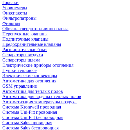
Горелки
Уровнемеры
Фикспакеты
Фильтропатроны
Фильтры
Обвязка твердотопливного котла
Перепускные клапаны
Подпиточные клапаны
Предохранительные клапаны
Расширительные баки
Сепараторы воздуха
Сепараторы шлама
Электрические приборы отопления
Пушки тепловые
Электрические конвекторы
Автоматика для отопления
GSM управление
Автоматика для теплых полов
Автоматика для водяных теплых полов
Автоматизация температуры воздуха
Система Kromwell проводная
Система Uni-Fitt проводная
Система Uni-Fitt беспроводная
Система Salus проводная
Система Salus беспроводная