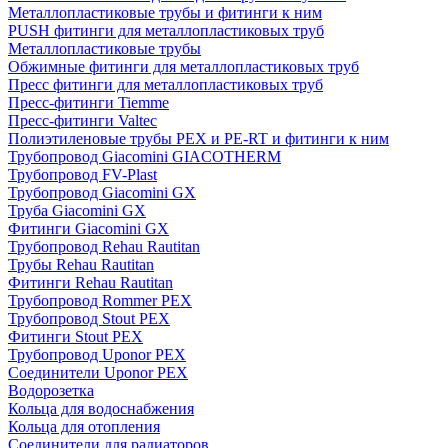
Металлопластиковые трубы и фитинги к ним
PUSH фитинги для металлопластиковых труб
Металлопластиковые трубы
Обжимные фитинги для металлопластиковых труб
Пресс фитинги для металлопластиковых труб
Пресс-фитинги Tiemme
Пресс-фитинги Valtec
Полиэтиленовые трубы PEX и PE-RT и фитинги к ним
Трубопровод Giacomini GIACOTHERM
Трубопровод FV-Plast
Трубопровод Giacomini GX
Труба Giacomini GX
Фитинги Giacomini GX
Трубопровод Rehau Rautitan
Трубы Rehau Rautitan
Фитинги Rehau Rautitan
Трубопровод Rommer PEX
Трубопровод Stout PEX
Фитинги Stout PEX
Трубопровод Uponor PEX
Соединители Uponor PEX
Водорозетка
Кольца для водоснабжения
Кольца для отопления
Соединители для радиаторов