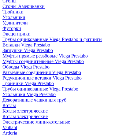
Сгоны
Сгоны-Американки
Тройники
Угольники
Удлинители
Футорки
Эксцентрики
Трубы оцинкованные Viega Prestabo и фитинги
Вставки Viega Prestabo
Заглушки Viega Prestabo
Муфты прямые резьбовые Viega Prestabo
Муфты соединительные Viega Prestabo
Обводы Viega Prestabo
Разъемные соединения Viega Prestabo
Редукционные вставки Viega Prestabo
Тройники Viega Prestabo
Трубы оцинкованные Viega Prestabo
Угольники Viega Prestabo
Декоративные чашки для труб
Котлы
Котлы электрические
Котлы электрические
Электрические мини-котельные
Vaillant
Arderia