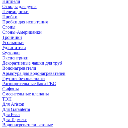
Ниппели
Отводы для душа
Переходники
Пробки
Пробки для испытания
Сгоны
Сгоны-Американки
Тройники
Угольники
Удлинители
Футорки
Эксцентрики
Декоративные чашки для труб
Водонагреватели
Арматура для водонагревателей
Группы безопасности
Расширительные баки ГВС
Сифоны
Смесительные клапаны
ТЭН
Для Ariston
Для Garanterm
Для Реал
Для Термекс
Водонагреватели газовые