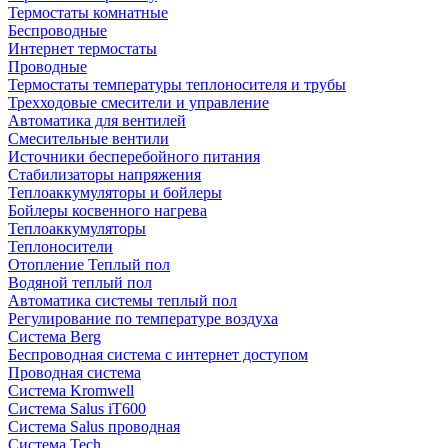
Термостаты комнатные
Беспроводные
Интернет термостаты
Проводные
Термостаты температуры теплоносителя и трубы
Трехходовые смесители и управление
Автоматика для вентилей
Смесительные вентили
Источники бесперебойного питания
Стабилизаторы напряжения
Теплоаккумуляторы и бойлеры
Бойлеры косвенного нагрева
Теплоаккумуляторы
Теплоносители
Отопление Теплый пол
Водяной теплый пол
Автоматика системы теплый пол
Регулирование по температуре воздуха
Система Berg
Беспроводная система с интернет доступом
Проводная система
Система Kromwell
Система Salus iT600
Система Salus проводная
Система Tech