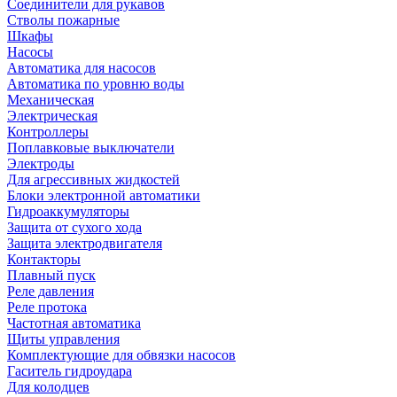
Соединители для рукавов
Стволы пожарные
Шкафы
Насосы
Автоматика для насосов
Автоматика по уровню воды
Механическая
Электрическая
Контроллеры
Поплавковые выключатели
Электроды
Для агрессивных жидкостей
Блоки электронной автоматики
Гидроаккумуляторы
Защита от сухого хода
Защита электродвигателя
Контакторы
Плавный пуск
Реле давления
Реле протока
Частотная автоматика
Щиты управления
Комплектующие для обвязки насосов
Гаситель гидроудара
Для колодцев