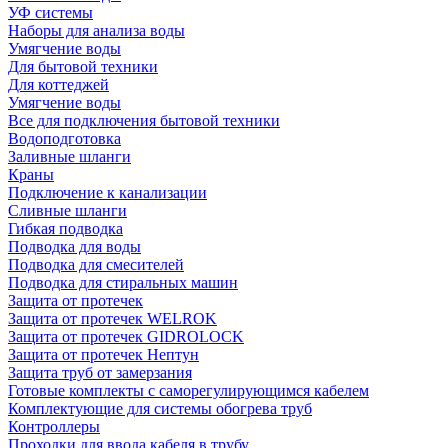
УФ системы
Наборы для анализа воды
Умягчение воды
Для бытовой техники
Для коттеджей
Умягчение воды
Все для подключения бытовой техники
Водоподготовка
Заливные шланги
Краны
Подключение к канализации
Сливные шланги
Гибкая подводка
Подводка для воды
Подводка для смесителей
Подводка для стиральных машин
Защита от протечек
Защита от протечек WELROK
Защита от протечек GIDROLOCK
Защита от протечек Нептун
Защита труб от замерзания
Готовые комплекты с саморегулирующимся кабелем
Комплектующие для системы обогрева труб
Контроллеры
Проходки для ввода кабеля в трубу