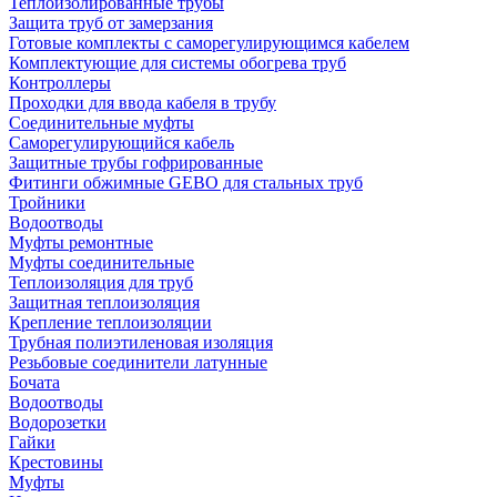
Теплоизолированные трубы
Защита труб от замерзания
Готовые комплекты с саморегулирующимся кабелем
Комплектующие для системы обогрева труб
Контроллеры
Проходки для ввода кабеля в трубу
Соединительные муфты
Саморегулирующийся кабель
Защитные трубы гофрированные
Фитинги обжимные GEBO для стальных труб
Тройники
Водоотводы
Муфты ремонтные
Муфты соединительные
Теплоизоляция для труб
Защитная теплоизоляция
Крепление теплоизоляции
Трубная полиэтиленовая изоляция
Резьбовые соединители латунные
Бочата
Водоотводы
Водорозетки
Гайки
Крестовины
Муфты