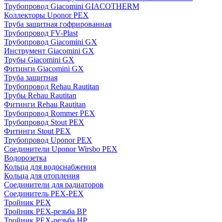
Трубопровод Giacomini GIACOTHERM
Коллекторы Uponor PEX
Труба защитная гофрированная
Трубопровод FV-Plast
Трубопровод Giacomini GX
Инструмент Giacomini GX
Трубы Giacomini GX
Фитинги Giacomini GX
Труба защитная
Трубопровод Rehau Rautitan
Трубы Rehau Rautitan
Фитинги Rehau Rautitan
Трубопровод Rommer PEX
Трубопровод Stout PEX
Фитинги Stout PEX
Трубопровод Uponor PEX
Соединители Uponor Wirsbo PEX
Водорозетка
Кольца для водоснабжения
Кольца для отопления
Соединители для радиаторов
Соединитель PEX-PEX
Тройник PEX
Тройник PEX-резьба ВР
Тройник PEX-резьба НР