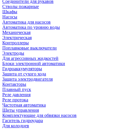
Соединители для рукавов
Стволы пожарные
Шкафы
Насосы
Автоматика для насосов
Автоматика по уровню воды
Механическая
Электрическая
Контроллеры
Поплавковые выключатели
Электроды
Для агрессивных жидкостей
Блоки электронной автоматики
Гидроаккумуляторы
Защита от сухого хода
Защита электродвигателя
Контакторы
Плавный пуск
Реле давления
Реле протока
Частотная автоматика
Щиты управления
Комплектующие для обвязки насосов
Гаситель гидроудара
Для колодцев