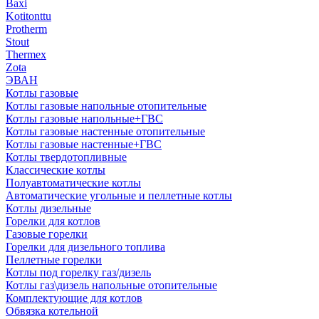
Baxi
Kotitonttu
Protherm
Stout
Thermex
Zota
ЭВАН
Котлы газовые
Котлы газовые напольные отопительные
Котлы газовые напольные+ГВС
Котлы газовые настенные отопительные
Котлы газовые настенные+ГВС
Котлы твердотопливные
Классические котлы
Полуавтоматические котлы
Автоматические угольные и пеллетные котлы
Котлы дизельные
Горелки для котлов
Газовые горелки
Горелки для дизельного топлива
Пеллетные горелки
Котлы под горелку газ/дизель
Котлы газ\дизель напольные отопительные
Комплектующие для котлов
Обвязка котельной