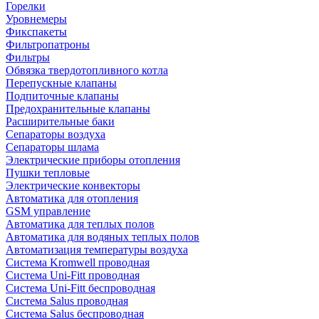
Горелки
Уровнемеры
Фикспакеты
Фильтропатроны
Фильтры
Обвязка твердотопливного котла
Перепускные клапаны
Подпиточные клапаны
Предохранительные клапаны
Расширительные баки
Сепараторы воздуха
Сепараторы шлама
Электрические приборы отопления
Пушки тепловые
Электрические конвекторы
Автоматика для отопления
GSM управление
Автоматика для теплых полов
Автоматика для водяных теплых полов
Автоматизация температуры воздуха
Система Kromwell проводная
Система Uni-Fitt проводная
Система Uni-Fitt беспроводная
Система Salus проводная
Система Salus беспроводная