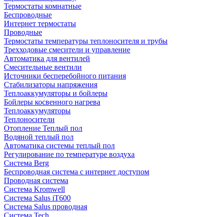
Термостаты комнатные
Беспроводные
Интернет термостаты
Проводные
Термостаты температуры теплоносителя и трубы
Трехходовые смесители и управление
Автоматика для вентилей
Смесительные вентили
Источники бесперебойного питания
Стабилизаторы напряжения
Теплоаккумуляторы и бойлеры
Бойлеры косвенного нагрева
Теплоаккумуляторы
Теплоносители
Отопление Теплый пол
Водяной теплый пол
Автоматика системы теплый пол
Регулирование по температуре воздуха
Система Berg
Беспроводная система с интернет доступом
Проводная система
Система Kromwell
Система Salus iT600
Система Salus проводная
Система Tech