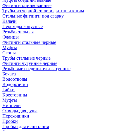
Муфты соединительные
Фитинги оцинкованные
Трубы из черной стали и фитинги к ним
Стальные фитинги под сварку
Калачи
Переходы конусные
Резьба стальная
Фланцы
Фитинги стальные черные
Муфты
Сгоны
Трубы стальные черные
Фитинги чугунные черные
Резьбовые соединители латунные
Бочата
Водоотводы
Водорозетки
Гайки
Крестовины
Муфты
Ниппели
Отводы для душа
Переходники
Пробки
Пробки для испытания