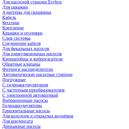
Для насосной станции Esybox
Для скважин
Адаптеры для скважины
Кабель
Кессоны
Крепление
Крышки и оголовки
Слив системы
Соединение кабеля
Для фекальных насосов
Для циркуляционных насосов
Кронштейны и виброгасители
Обратные клапаны
Фитинги распределители
Автоматические насосные станции
Погружные
С гидроаккумулятором
С частотным преобразователем
С электронной автоматикой
Вибрационные насосы
Гидроаккумуляторы
Горизонтальные насосы
Для колодцев и открытых водоёмов
Для конденсата
Дренажные насосы