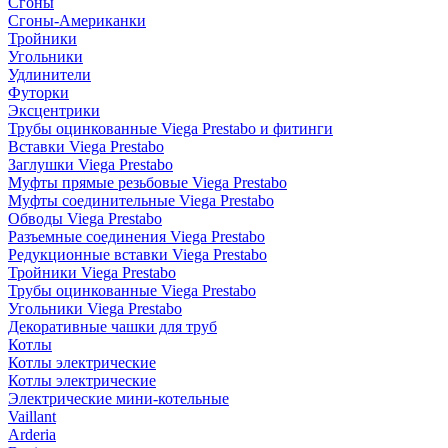
Сгоны
Сгоны-Американки
Тройники
Угольники
Удлинители
Футорки
Эксцентрики
Трубы оцинкованные Viega Prestabo и фитинги
Вставки Viega Prestabo
Заглушки Viega Prestabo
Муфты прямые резьбовые Viega Prestabo
Муфты соединительные Viega Prestabo
Обводы Viega Prestabo
Разъемные соединения Viega Prestabo
Редукционные вставки Viega Prestabo
Тройники Viega Prestabo
Трубы оцинкованные Viega Prestabo
Угольники Viega Prestabo
Декоративные чашки для труб
Котлы
Котлы электрические
Котлы электрические
Электрические мини-котельные
Vaillant
Arderia