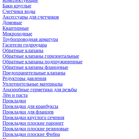
Комплектующие
Баки круглые
Счетчики воды
Аксессуары для счетчиков
Домовые
Квартирные
Мокроходные
Трубопроводная арматура
Гасители гидроудара
Обратные клапаны
Обратные клапаны горизонтальные
Обратные клапаны подпружиненные
Обратные клапаны фланцевые
Предохранительные клапаны
Редукторы давления
Уплотнительные материалы
Анаэробные герметики для резьбы
Лён и паста
Прокладки
Прокладки для кранбуксы
Прокладки для фланцев
Прокладки круглого сечения
Прокладки плоские паронит
Прокладки плоские резиновые
Прокладки плоские Фибра