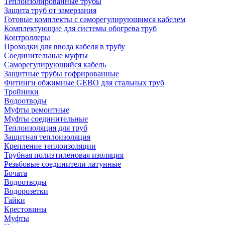
Теплоизолированные трубы
Защита труб от замерзания
Готовые комплекты с саморегулирующимся кабелем
Комплектующие для системы обогрева труб
Контроллеры
Проходки для ввода кабеля в трубу
Соединительные муфты
Саморегулирующийся кабель
Защитные трубы гофрированные
Фитинги обжимные GEBO для стальных труб
Тройники
Водоотводы
Муфты ремонтные
Муфты соединительные
Теплоизоляция для труб
Защитная теплоизоляция
Крепление теплоизоляции
Трубная полиэтиленовая изоляция
Резьбовые соединители латунные
Бочата
Водоотводы
Водорозетки
Гайки
Крестовины
Муфты