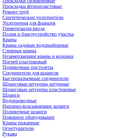
Прокладки силиконовые
Прокладки фторопластовые
Ремонт труб
Синтетические уплотнители
Уплотнения для фланцев
Герметизация ввода
Полив и благоустройство участка
Краны
Краны садовые водоразборные
Сливные краны
Незамерзающие краны и колонки
Погреб пластиковый
Поливочные пистолеты
Соединители для шлангов
Быстроразъемные соединители
Шланговые штуцеры латунные
Шланговые штуцеры пластиковые
Шланги
Водопроводные
Напорно-всасывающие шланги
Поливочные шланги
Пожарное оборудование
Краны пожарные
Огнетушители
Рукава