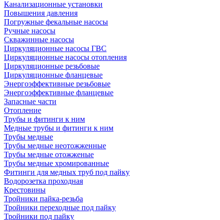
Канализационные установки
Повышения давления
Погружные фекальные насосы
Ручные насосы
Скважинные насосы
Циркуляционные насосы ГВС
Циркуляционные насосы отопления
Циркуляционные резьбовые
Циркуляционные фланцевые
Энергоэффективные резьбовые
Энергоэффективные фланцевые
Запасные части
Отопление
Трубы и фитинги к ним
Медные трубы и фитинги к ним
Трубы медные
Трубы медные неотожженные
Трубы медные отожженые
Трубы медные хромированные
Фитинги для медных труб под пайку
Водорозетка проходная
Крестовины
Тройники пайка-резьба
Тройники переходные под пайку
Тройники под пайку