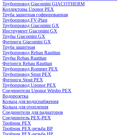
Трубопровод Giacomini GIACOTHERM
Коллекторы Uponor PEX
Труба защитная гофрированная
Трубопровод FV-Plast
Трубопровод Giacomini GX
Инструмент Giacomini GX
Трубы Giacomini GX
Фитинги Giacomini GX
Труба защитная
Трубопровод Rehau Rautitan
Трубы Rehau Rautitan
Фитинги Rehau Rautitan
Трубопровод Rommer PEX
Трубопровод Stout PEX
Фитинги Stout PEX
Трубопровод Uponor PEX
Соединители Uponor Wirsbo PEX
Водорозетка
Кольца для водоснабжения
Кольца для отопления
Соединители для радиаторов
Соединитель PEX-PEX
Тройник PEX
Тройник PEX-резьба ВР
Тройник PEX-резьба НР