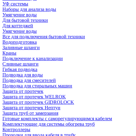
УФ системы
Наборы для анализа воды
Умягчение воды
Для бытовой техники
Для коттеджей
Умягчение воды
Все для подключения бытовой техники
Водоподготовка
Заливные шланги
Краны
Подключение к канализации
Сливные шланги
Гибкая подводка
Подводка для воды
Подводка для смесителей
Подводка для стиральных машин
Защита от протечек
Защита от протечек WELROK
Защита от протечек GIDROLOCK
Защита от протечек Нептун
Защита труб от замерзания
Готовые комплекты с саморегулирующимся кабелем
Комплектующие для системы обогрева труб
Контроллеры
Проходки для ввода кабеля в трубу