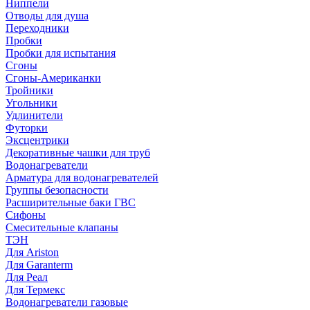
Ниппели
Отводы для душа
Переходники
Пробки
Пробки для испытания
Сгоны
Сгоны-Американки
Тройники
Угольники
Удлинители
Футорки
Эксцентрики
Декоративные чашки для труб
Водонагреватели
Арматура для водонагревателей
Группы безопасности
Расширительные баки ГВС
Сифоны
Смесительные клапаны
ТЭН
Для Ariston
Для Garanterm
Для Реал
Для Термекс
Водонагреватели газовые