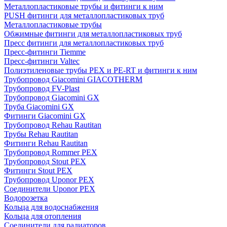
Металлопластиковые трубы и фитинги к ним
PUSH фитинги для металлопластиковых труб
Металлопластиковые трубы
Обжимные фитинги для металлопластиковых труб
Пресс фитинги для металлопластиковых труб
Пресс-фитинги Tiemme
Пресс-фитинги Valtec
Полиэтиленовые трубы PEX и PE-RT и фитинги к ним
Трубопровод Giacomini GIACOTHERM
Трубопровод FV-Plast
Трубопровод Giacomini GX
Труба Giacomini GX
Фитинги Giacomini GX
Трубопровод Rehau Rautitan
Трубы Rehau Rautitan
Фитинги Rehau Rautitan
Трубопровод Rommer PEX
Трубопровод Stout PEX
Фитинги Stout PEX
Трубопровод Uponor PEX
Соединители Uponor PEX
Водорозетка
Кольца для водоснабжения
Кольца для отопления
Соединители для радиаторов