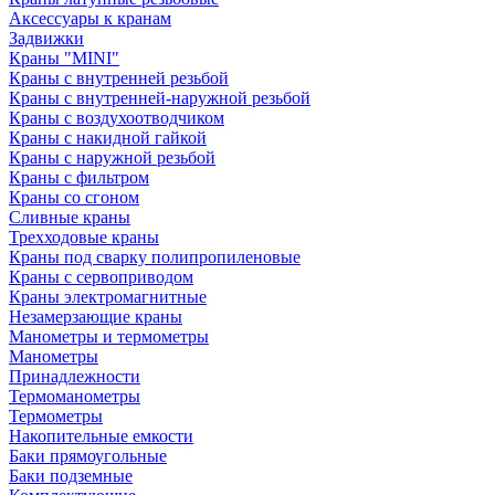
Аксессуары к кранам
Задвижки
Краны "MINI"
Краны с внутренней резьбой
Краны с внутренней-наружной резьбой
Краны с воздухоотводчиком
Краны с накидной гайкой
Краны с наружной резьбой
Краны с фильтром
Краны со сгоном
Сливные краны
Трехходовые краны
Краны под сварку полипропиленовые
Краны с сервоприводом
Краны электромагнитные
Незамерзающие краны
Манометры и термометры
Манометры
Принадлежности
Термоманометры
Термометры
Накопительные емкости
Баки прямоугольные
Баки подземные