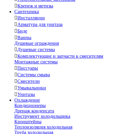

Крепеж и метизы
Сантехника

Инсталляции

Арматура для унитаза

Биде

Ванны
Душевые ограждения

Душевые системы

Комплектующие и запчасти к смесителям
Монтажные системы

Писсуары

Системы смыва

Смесители

Умывальники

Унитазы
Охлаждение
Кондиционеры
Дренаж конденсата
Инструмент холодильщика
Кронштейны
Теплоизоляция холодильная
Труба холодильная