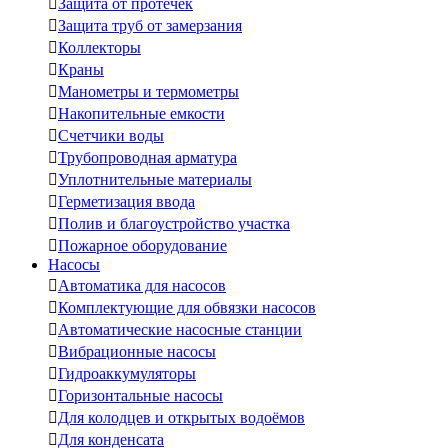

Защита от протечек

Защита труб от замерзания

Коллекторы

Краны

Манометры и термометры

Накопительные емкости

Счетчики воды

Трубопроводная арматура

Уплотнительные материалы

Герметизация ввода

Полив и благоустройство участка

Пожарное оборудование
Насосы

Автоматика для насосов

Комплектующие для обвязки насосов

Автоматические насосные станции

Вибрационные насосы

Гидроаккумуляторы

Горизонтальные насосы

Для колодцев и открытых водоёмов

Для конденсата