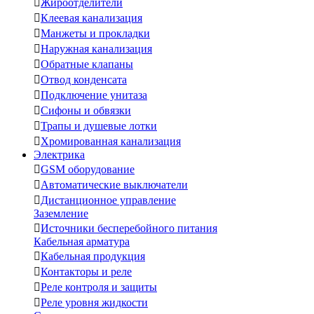

Жироотделители

Клеевая канализация

Манжеты и прокладки

Наружная канализация

Обратные клапаны

Отвод конденсата

Подключение унитаза

Сифоны и обвязки

Трапы и душевые лотки

Хромированная канализация
Электрика

GSM оборудование

Автоматические выключатели

Дистанционное управление
Заземление

Источники бесперебойного питания
Кабельная арматура

Кабельная продукция

Контакторы и реле

Реле контроля и защиты

Реле уровня жидкости