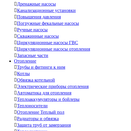

Дренажные насосы

Канализационные установки

Повышения давления

Погружные фекальные насосы

Ручные насосы

Скважинные насосы

Циркуляционные насосы ГВС

Циркуляционные насосы отопления

Запасные части
Отопление

Трубы и фитинги к ним

Котлы

Обвязка котельной

Электрические приборы отопления

Автоматика для отопления

Теплоаккумуляторы и бойлеры

Теплоносители

Отопление Теплый пол

Радиаторы и обвязка

Защита труб от замерзания