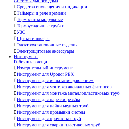
Системы умного дома

Средства оповещения и индикации

Таймеры и реле времени

Термостаты модульные

Термоусадочные трубки

УЗО

Щитки и шкафы

Электроустановочные изделия

Электрощитовые аксессуары
Инструмент
Гибочные клещи

Измерительный инструмент

Инструмент для Uponor PEX

Инструмент для испытания давлением

Инструмент для монтажа аксиальных фитингов

Инструмент для монтажа металлопластиковых труб

Инструмент для нарезки резьбы

Инструмент для пайки медных труб

Инструмент для промывки систем

Инструмент для прочистки труб

Инструмент для сварки пластиковых труб