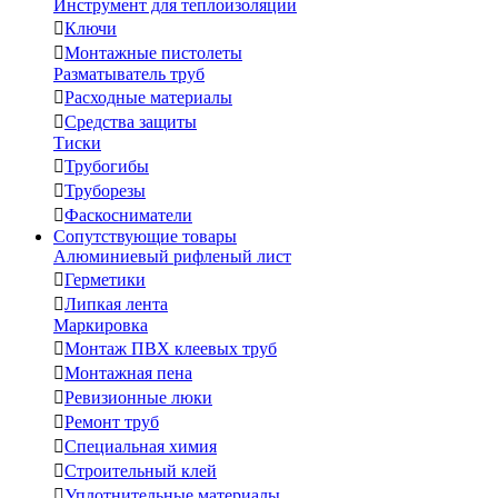
Инструмент для теплоизоляции

Ключи

Монтажные пистолеты
Разматыватель труб

Расходные материалы

Средства защиты
Тиски

Трубогибы

Труборезы

Фаскосниматели
Сопутствующие товары
Алюминиевый рифленый лист

Герметики

Липкая лента
Маркировка

Монтаж ПВХ клеевых труб

Монтажная пена

Ревизионные люки

Ремонт труб

Специальная химия

Строительный клей

Уплотнительные материалы