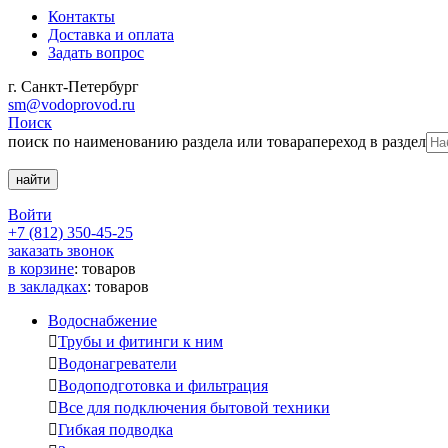
Контакты
Доставка и оплата
Задать вопрос
г. Санкт-Петербург
sm@vodoprovod.ru
Поиск
поиск по наименованию раздела или товара
переход в раздел
Войти
+7 (812) 350-45-25
заказать звонок
в корзине
:
товаров
в закладках
:
товаров
Водоснабжение

Трубы и фитинги к ним

Водонагреватели

Водоподготовка и фильтрация

Все для подключения бытовой техники

Гибкая подводка