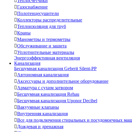

Теплосчетчики

Газоснабжение

Полотенцесушители

Коллекторы распределительные

Теплоизоляция для труб

Краны

Манометры и термометры

Обслуживание и защита

Уплотнительные материалы
Энергоэффективная вентиляция
Канализация
Бесшумная канализация Geberit Silent-PP

Автономная канализация

Аксессуары и дополнительное оборудование

Арматура с сухим затвором

Бесшумная канализация Rehau

Бесшумная канализация Uponor Decibel

Вакуумные клапаны

Внутренняя канализация

Все для подключения стиральных и посудомоечных ма

Дождевая и дренажная