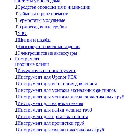
Системы умного дома

Средства оповещения и индикации

Таймеры и реле времени

Термостаты модульные

Термоусадочные трубки

УЗО

Щитки и шкафы

Электроустановочные изделия

Электрощитовые аксессуары
Инструмент
Гибочные клещи

Измерительный инструмент

Инструмент для Uponor PEX

Инструмент для испытания давлением

Инструмент для монтажа аксиальных фитингов

Инструмент для монтажа металлопластиковых труб

Инструмент для нарезки резьбы

Инструмент для пайки медных труб

Инструмент для промывки систем

Инструмент для прочистки труб

Инструмент для сварки пластиковых труб