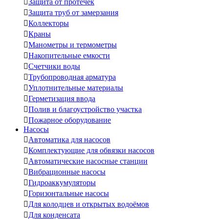

Защита от протечек

Защита труб от замерзания

Коллекторы

Краны

Манометры и термометры

Накопительные емкости

Счетчики воды

Трубопроводная арматура

Уплотнительные материалы

Герметизация ввода

Полив и благоустройство участка

Пожарное оборудование
Насосы

Автоматика для насосов

Комплектующие для обвязки насосов

Автоматические насосные станции

Вибрационные насосы

Гидроаккумуляторы

Горизонтальные насосы

Для колодцев и открытых водоёмов

Для конденсата