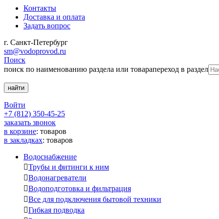
Контакты
Доставка и оплата
Задать вопрос
г. Санкт-Петербург
sm@vodoprovod.ru
Поиск
поиск по наименованию раздела или товара
переход в раздел
Войти
+7 (812) 350-45-25
заказать звонок
в корзине
:
товаров
в закладках
:
товаров
Водоснабжение

Трубы и фитинги к ним

Водонагреватели

Водоподготовка и фильтрация

Все для подключения бытовой техники

Гибкая подводка