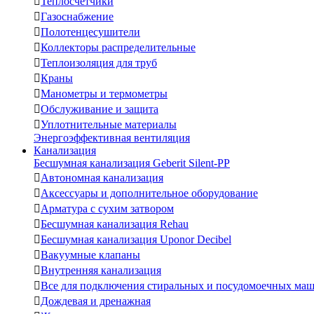

Теплосчетчики

Газоснабжение

Полотенцесушители

Коллекторы распределительные

Теплоизоляция для труб

Краны

Манометры и термометры

Обслуживание и защита

Уплотнительные материалы
Энергоэффективная вентиляция
Канализация
Бесшумная канализация Geberit Silent-PP

Автономная канализация

Аксессуары и дополнительное оборудование

Арматура с сухим затвором

Бесшумная канализация Rehau

Бесшумная канализация Uponor Decibel

Вакуумные клапаны

Внутренняя канализация

Все для подключения стиральных и посудомоечных ма

Дождевая и дренажная