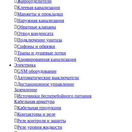

Жироотделители

Клеевая канализация

Манжеты и прокладки

Наружная канализация

Обратные клапаны

Отвод конденсата

Подключение унитаза

Сифоны и обвязки

Трапы и душевые лотки

Хромированная канализация
Электрика

GSM оборудование

Автоматические выключатели

Дистанционное управление
Заземление

Источники бесперебойного питания
Кабельная арматура

Кабельная продукция

Контакторы и реле

Реле контроля и защиты

Реле уровня жидкости