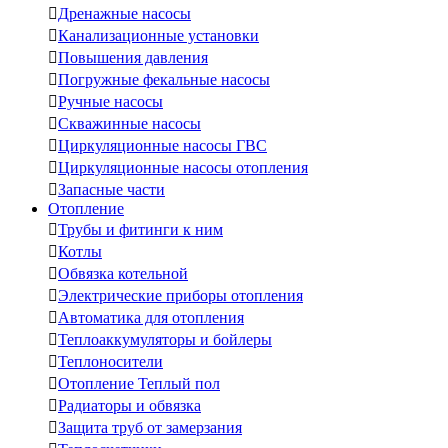

Дренажные насосы

Канализационные установки

Повышения давления

Погружные фекальные насосы

Ручные насосы

Скважинные насосы

Циркуляционные насосы ГВС

Циркуляционные насосы отопления

Запасные части
Отопление

Трубы и фитинги к ним

Котлы

Обвязка котельной

Электрические приборы отопления

Автоматика для отопления

Теплоаккумуляторы и бойлеры

Теплоносители

Отопление Теплый пол

Радиаторы и обвязка

Защита труб от замерзания