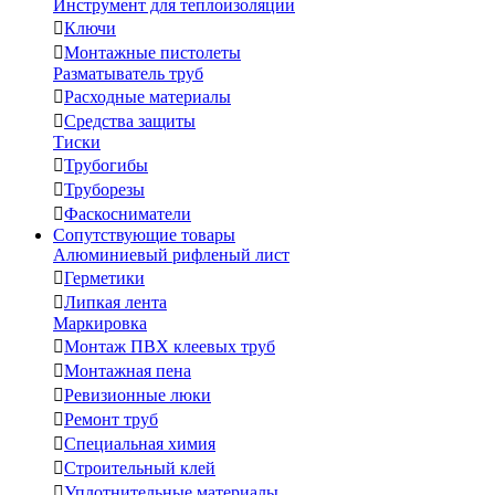
Инструмент для теплоизоляции

Ключи

Монтажные пистолеты
Разматыватель труб

Расходные материалы

Средства защиты
Тиски

Трубогибы

Труборезы

Фаскосниматели
Сопутствующие товары
Алюминиевый рифленый лист

Герметики

Липкая лента
Маркировка

Монтаж ПВХ клеевых труб

Монтажная пена

Ревизионные люки

Ремонт труб

Специальная химия

Строительный клей

Уплотнительные материалы