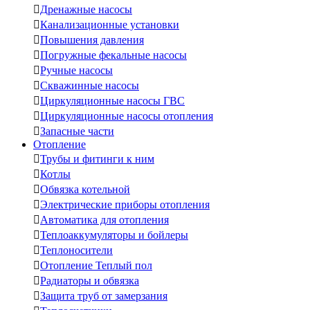

Дренажные насосы

Канализационные установки

Повышения давления

Погружные фекальные насосы

Ручные насосы

Скважинные насосы

Циркуляционные насосы ГВС

Циркуляционные насосы отопления

Запасные части
Отопление

Трубы и фитинги к ним

Котлы

Обвязка котельной

Электрические приборы отопления

Автоматика для отопления

Теплоаккумуляторы и бойлеры

Теплоносители

Отопление Теплый пол

Радиаторы и обвязка

Защита труб от замерзания