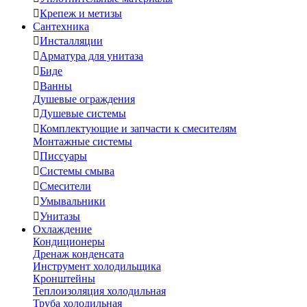

Крепеж и метизы
Сантехника

Инсталляции

Арматура для унитаза

Биде

Ванны
Душевые ограждения

Душевые системы

Комплектующие и запчасти к смесителям
Монтажные системы

Писсуары

Системы смыва

Смесители

Умывальники

Унитазы
Охлаждение
Кондиционеры
Дренаж конденсата
Инструмент холодильщика
Кронштейны
Теплоизоляция холодильная
Труба холодильная