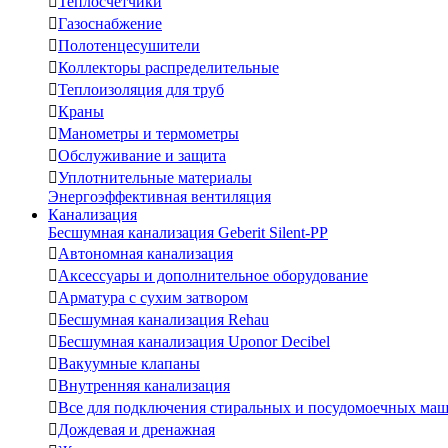

Теплосчетчики

Газоснабжение

Полотенцесушители

Коллекторы распределительные

Теплоизоляция для труб

Краны

Манометры и термометры

Обслуживание и защита

Уплотнительные материалы
Энергоэффективная вентиляция
Канализация
Бесшумная канализация Geberit Silent-PP

Автономная канализация

Аксессуары и дополнительное оборудование

Арматура с сухим затвором

Бесшумная канализация Rehau

Бесшумная канализация Uponor Decibel

Вакуумные клапаны

Внутренняя канализация

Все для подключения стиральных и посудомоечных ма

Дождевая и дренажная