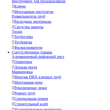
Инструмент для теплоизоляции

Ключи

Монтажные пистолеты
Разматыватель труб

Расходные материалы

Средства защиты
Тиски

Трубогибы

Труборезы

Фаскосниматели
Сопутствующие товары
Алюминиевый рифленый лист

Герметики

Липкая лента
Маркировка

Монтаж ПВХ клеевых труб

Монтажная пена

Ревизионные люки

Ремонт труб

Специальная химия

Строительный клей

Уплотнительные материалы