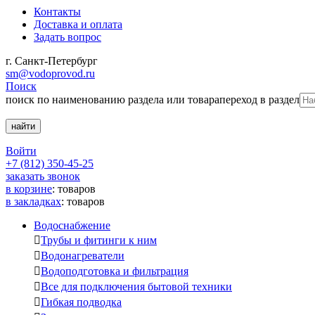
Контакты
Доставка и оплата
Задать вопрос
г. Санкт-Петербург
sm@vodoprovod.ru
Поиск
поиск по наименованию раздела или товара
переход в раздел
Войти
+7 (812) 350-45-25
заказать звонок
в корзине
:
товаров
в закладках
:
товаров
Водоснабжение

Трубы и фитинги к ним

Водонагреватели

Водоподготовка и фильтрация

Все для подключения бытовой техники

Гибкая подводка