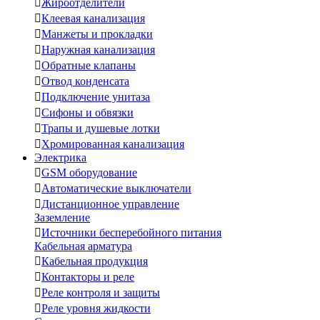

Жироотделители

Клеевая канализация

Манжеты и прокладки

Наружная канализация

Обратные клапаны

Отвод конденсата

Подключение унитаза

Сифоны и обвязки

Трапы и душевые лотки

Хромированная канализация
Электрика

GSM оборудование

Автоматические выключатели

Дистанционное управление
Заземление

Источники бесперебойного питания
Кабельная арматура

Кабельная продукция

Контакторы и реле

Реле контроля и защиты

Реле уровня жидкости