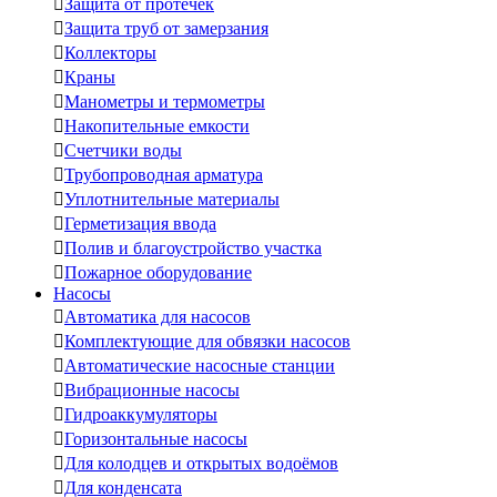

Защита от протечек

Защита труб от замерзания

Коллекторы

Краны

Манометры и термометры

Накопительные емкости

Счетчики воды

Трубопроводная арматура

Уплотнительные материалы

Герметизация ввода

Полив и благоустройство участка

Пожарное оборудование
Насосы

Автоматика для насосов

Комплектующие для обвязки насосов

Автоматические насосные станции

Вибрационные насосы

Гидроаккумуляторы

Горизонтальные насосы

Для колодцев и открытых водоёмов

Для конденсата