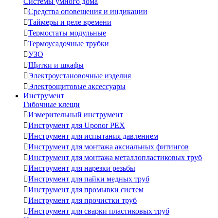
Системы умного дома

Средства оповещения и индикации

Таймеры и реле времени

Термостаты модульные

Термоусадочные трубки

УЗО

Щитки и шкафы

Электроустановочные изделия

Электрощитовые аксессуары
Инструмент
Гибочные клещи

Измерительный инструмент

Инструмент для Uponor PEX

Инструмент для испытания давлением

Инструмент для монтажа аксиальных фитингов

Инструмент для монтажа металлопластиковых труб

Инструмент для нарезки резьбы

Инструмент для пайки медных труб

Инструмент для промывки систем

Инструмент для прочистки труб

Инструмент для сварки пластиковых труб