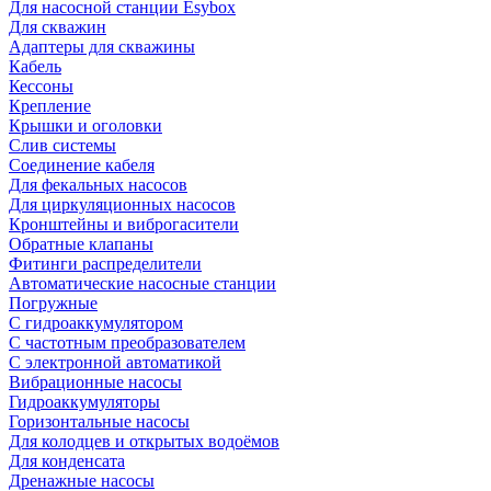
Для насосной станции Esybox
Для скважин
Адаптеры для скважины
Кабель
Кессоны
Крепление
Крышки и оголовки
Слив системы
Соединение кабеля
Для фекальных насосов
Для циркуляционных насосов
Кронштейны и виброгасители
Обратные клапаны
Фитинги распределители
Автоматические насосные станции
Погружные
С гидроаккумулятором
С частотным преобразователем
С электронной автоматикой
Вибрационные насосы
Гидроаккумуляторы
Горизонтальные насосы
Для колодцев и открытых водоёмов
Для конденсата
Дренажные насосы