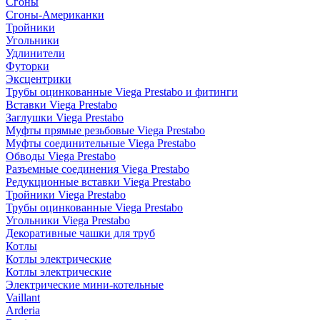
Сгоны
Сгоны-Американки
Тройники
Угольники
Удлинители
Футорки
Эксцентрики
Трубы оцинкованные Viega Prestabo и фитинги
Вставки Viega Prestabo
Заглушки Viega Prestabo
Муфты прямые резьбовые Viega Prestabo
Муфты соединительные Viega Prestabo
Обводы Viega Prestabo
Разъемные соединения Viega Prestabo
Редукционные вставки Viega Prestabo
Тройники Viega Prestabo
Трубы оцинкованные Viega Prestabo
Угольники Viega Prestabo
Декоративные чашки для труб
Котлы
Котлы электрические
Котлы электрические
Электрические мини-котельные
Vaillant
Arderia