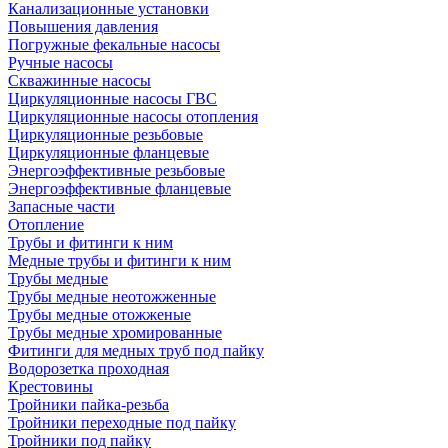
Канализационные установки
Повышения давления
Погружные фекальные насосы
Ручные насосы
Скважинные насосы
Циркуляционные насосы ГВС
Циркуляционные насосы отопления
Циркуляционные резьбовые
Циркуляционные фланцевые
Энергоэффективные резьбовые
Энергоэффективные фланцевые
Запасные части
Отопление
Трубы и фитинги к ним
Медные трубы и фитинги к ним
Трубы медные
Трубы медные неотожженные
Трубы медные отожженые
Трубы медные хромированные
Фитинги для медных труб под пайку
Водорозетка проходная
Крестовины
Тройники пайка-резьба
Тройники переходные под пайку
Тройники под пайку