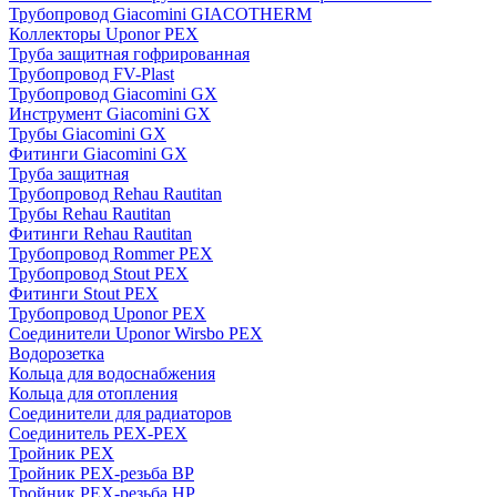
Трубопровод Giacomini GIACOTHERM
Коллекторы Uponor PEX
Труба защитная гофрированная
Трубопровод FV-Plast
Трубопровод Giacomini GX
Инструмент Giacomini GX
Трубы Giacomini GX
Фитинги Giacomini GX
Труба защитная
Трубопровод Rehau Rautitan
Трубы Rehau Rautitan
Фитинги Rehau Rautitan
Трубопровод Rommer PEX
Трубопровод Stout PEX
Фитинги Stout PEX
Трубопровод Uponor PEX
Соединители Uponor Wirsbo PEX
Водорозетка
Кольца для водоснабжения
Кольца для отопления
Соединители для радиаторов
Соединитель PEX-PEX
Тройник PEX
Тройник PEX-резьба ВР
Тройник PEX-резьба НР