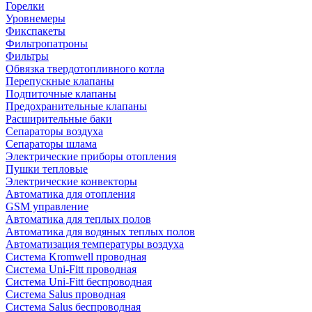
Горелки
Уровнемеры
Фикспакеты
Фильтропатроны
Фильтры
Обвязка твердотопливного котла
Перепускные клапаны
Подпиточные клапаны
Предохранительные клапаны
Расширительные баки
Сепараторы воздуха
Сепараторы шлама
Электрические приборы отопления
Пушки тепловые
Электрические конвекторы
Автоматика для отопления
GSM управление
Автоматика для теплых полов
Автоматика для водяных теплых полов
Автоматизация температуры воздуха
Система Kromwell проводная
Система Uni-Fitt проводная
Система Uni-Fitt беспроводная
Система Salus проводная
Система Salus беспроводная