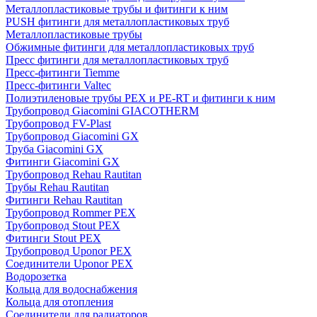
Металлопластиковые трубы и фитинги к ним
PUSH фитинги для металлопластиковых труб
Металлопластиковые трубы
Обжимные фитинги для металлопластиковых труб
Пресс фитинги для металлопластиковых труб
Пресс-фитинги Tiemme
Пресс-фитинги Valtec
Полиэтиленовые трубы PEX и PE-RT и фитинги к ним
Трубопровод Giacomini GIACOTHERM
Трубопровод FV-Plast
Трубопровод Giacomini GX
Труба Giacomini GX
Фитинги Giacomini GX
Трубопровод Rehau Rautitan
Трубы Rehau Rautitan
Фитинги Rehau Rautitan
Трубопровод Rommer PEX
Трубопровод Stout PEX
Фитинги Stout PEX
Трубопровод Uponor PEX
Соединители Uponor PEX
Водорозетка
Кольца для водоснабжения
Кольца для отопления
Соединители для радиаторов