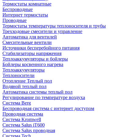
Термостаты комнатные
Беспроводные
Интернет термостаты
Проводные
Термостаты температуры теплоносителя и трубы
Трехходовые смесители и управление
Автоматика для вентилей
Смесительные вентили
Источники бесперебойного питания
Стабилизаторы напряжения
Теплоаккумуляторы и бойлеры
Бойлеры косвенного нагрева
Теплоаккумуляторы
Теплоносители
Отопление Теплый пол
Водяной теплый пол
Автоматика системы теплый пол
Регулирование по температуре воздуха
Система Berg
Беспроводная система с интернет доступом
Проводная система
Система Kromwell
Система Salus iT600
Система Salus проводная
Система Tech