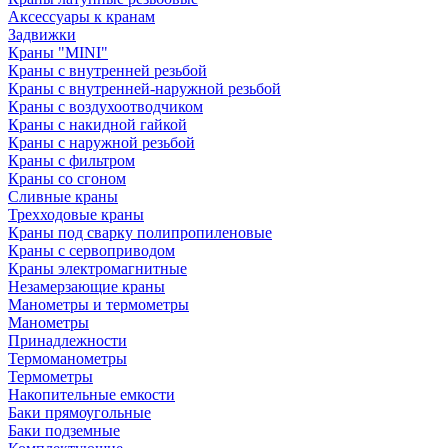
Аксессуары к кранам
Задвижки
Краны "MINI"
Краны с внутренней резьбой
Краны с внутренней-наружной резьбой
Краны с воздухоотводчиком
Краны с накидной гайкой
Краны с наружной резьбой
Краны с фильтром
Краны со сгоном
Сливные краны
Трехходовые краны
Краны под сварку полипропиленовые
Краны с сервоприводом
Краны электромагнитные
Незамерзающие краны
Манометры и термометры
Манометры
Принадлежности
Термоманометры
Термометры
Накопительные емкости
Баки прямоугольные
Баки подземные