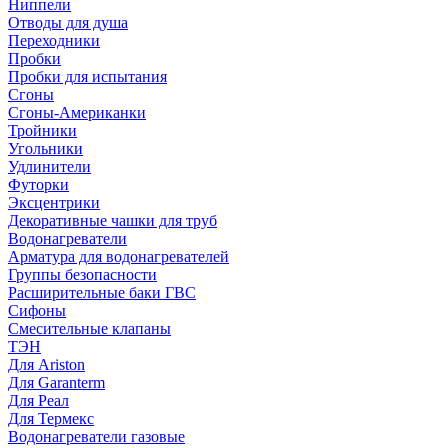
Ниппели
Отводы для душа
Переходники
Пробки
Пробки для испытания
Сгоны
Сгоны-Американки
Тройники
Угольники
Удлинители
Футорки
Эксцентрики
Декоративные чашки для труб
Водонагреватели
Арматура для водонагревателей
Группы безопасности
Расширительные баки ГВС
Сифоны
Смесительные клапаны
ТЭН
Для Ariston
Для Garanterm
Для Реал
Для Термекс
Водонагреватели газовые