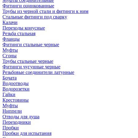
Муфты соединительные
Фитинги оцинкованные
Трубы из черной стали и фитинги к ним
Стальные фитинги под сварку
Калачи
Переходы конусные
Резьба стальная
Фланцы
Фитинги стальные черные
Муфты
Сгоны
Трубы стальные черные
Фитинги чугунные черные
Резьбовые соединители латунные
Бочата
Водоотводы
Водорозетки
Гайки
Крестовины
Муфты
Ниппели
Отводы для душа
Переходники
Пробки
Пробки для испытания