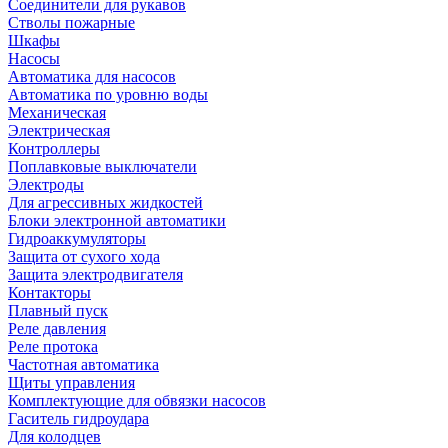
Соединители для рукавов
Стволы пожарные
Шкафы
Насосы
Автоматика для насосов
Автоматика по уровню воды
Механическая
Электрическая
Контроллеры
Поплавковые выключатели
Электроды
Для агрессивных жидкостей
Блоки электронной автоматики
Гидроаккумуляторы
Защита от сухого хода
Защита электродвигателя
Контакторы
Плавный пуск
Реле давления
Реле протока
Частотная автоматика
Щиты управления
Комплектующие для обвязки насосов
Гаситель гидроудара
Для колодцев