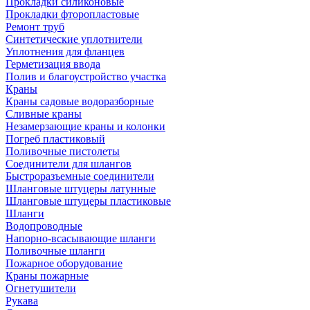
Прокладки силиконовые
Прокладки фторопластовые
Ремонт труб
Синтетические уплотнители
Уплотнения для фланцев
Герметизация ввода
Полив и благоустройство участка
Краны
Краны садовые водоразборные
Сливные краны
Незамерзающие краны и колонки
Погреб пластиковый
Поливочные пистолеты
Соединители для шлангов
Быстроразъемные соединители
Шланговые штуцеры латунные
Шланговые штуцеры пластиковые
Шланги
Водопроводные
Напорно-всасывающие шланги
Поливочные шланги
Пожарное оборудование
Краны пожарные
Огнетушители
Рукава