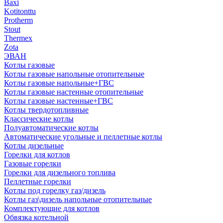
Baxi
Kotitonttu
Protherm
Stout
Thermex
Zota
ЭВАН
Котлы газовые
Котлы газовые напольные отопительные
Котлы газовые напольные+ГВС
Котлы газовые настенные отопительные
Котлы газовые настенные+ГВС
Котлы твердотопливные
Классические котлы
Полуавтоматические котлы
Автоматические угольные и пеллетные котлы
Котлы дизельные
Горелки для котлов
Газовые горелки
Горелки для дизельного топлива
Пеллетные горелки
Котлы под горелку газ/дизель
Котлы газ\дизель напольные отопительные
Комплектующие для котлов
Обвязка котельной