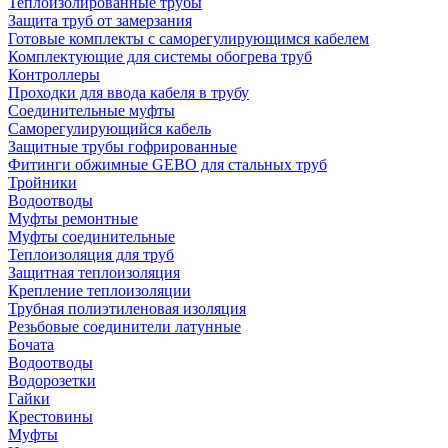
Теплоизолированные трубы
Защита труб от замерзания
Готовые комплекты с саморегулирующимся кабелем
Комплектующие для системы обогрева труб
Контроллеры
Проходки для ввода кабеля в трубу
Соединительные муфты
Саморегулирующийся кабель
Защитные трубы гофрированные
Фитинги обжимные GEBO для стальных труб
Тройники
Водоотводы
Муфты ремонтные
Муфты соединительные
Теплоизоляция для труб
Защитная теплоизоляция
Крепление теплоизоляции
Трубная полиэтиленовая изоляция
Резьбовые соединители латунные
Бочата
Водоотводы
Водорозетки
Гайки
Крестовины
Муфты