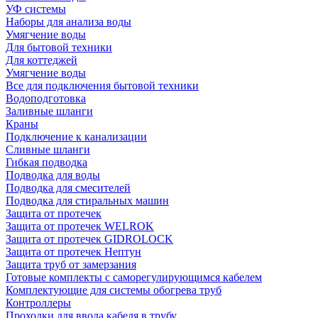
УФ системы
Наборы для анализа воды
Умягчение воды
Для бытовой техники
Для коттеджей
Умягчение воды
Все для подключения бытовой техники
Водоподготовка
Заливные шланги
Краны
Подключение к канализации
Сливные шланги
Гибкая подводка
Подводка для воды
Подводка для смесителей
Подводка для стиральных машин
Защита от протечек
Защита от протечек WELROK
Защита от протечек GIDROLOCK
Защита от протечек Нептун
Защита труб от замерзания
Готовые комплекты с саморегулирующимся кабелем
Комплектующие для системы обогрева труб
Контроллеры
Проходки для ввода кабеля в трубу