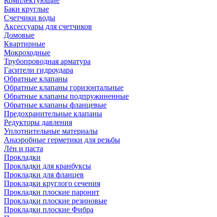
Комплектующие
Баки круглые
Счетчики воды
Аксессуары для счетчиков
Домовые
Квартирные
Мокроходные
Трубопроводная арматура
Гасители гидроудара
Обратные клапаны
Обратные клапаны горизонтальные
Обратные клапаны подпружиненные
Обратные клапаны фланцевые
Предохранительные клапаны
Редукторы давления
Уплотнительные материалы
Анаэробные герметики для резьбы
Лён и паста
Прокладки
Прокладки для кранбуксы
Прокладки для фланцев
Прокладки круглого сечения
Прокладки плоские паронит
Прокладки плоские резиновые
Прокладки плоские Фибра