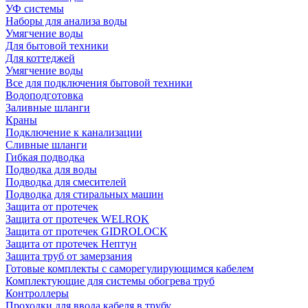
УФ системы
Наборы для анализа воды
Умягчение воды
Для бытовой техники
Для коттеджей
Умягчение воды
Все для подключения бытовой техники
Водоподготовка
Заливные шланги
Краны
Подключение к канализации
Сливные шланги
Гибкая подводка
Подводка для воды
Подводка для смесителей
Подводка для стиральных машин
Защита от протечек
Защита от протечек WELROK
Защита от протечек GIDROLOCK
Защита от протечек Нептун
Защита труб от замерзания
Готовые комплекты с саморегулирующимся кабелем
Комплектующие для системы обогрева труб
Контроллеры
Проходки для ввода кабеля в трубу