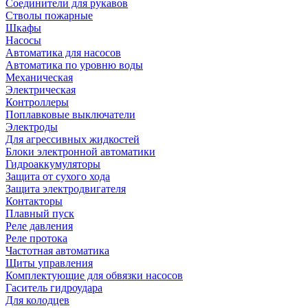
Соединители для рукавов
Стволы пожарные
Шкафы
Насосы
Автоматика для насосов
Автоматика по уровню воды
Механическая
Электрическая
Контроллеры
Поплавковые выключатели
Электроды
Для агрессивных жидкостей
Блоки электронной автоматики
Гидроаккумуляторы
Защита от сухого хода
Защита электродвигателя
Контакторы
Плавный пуск
Реле давления
Реле протока
Частотная автоматика
Щиты управления
Комплектующие для обвязки насосов
Гаситель гидроудара
Для колодцев