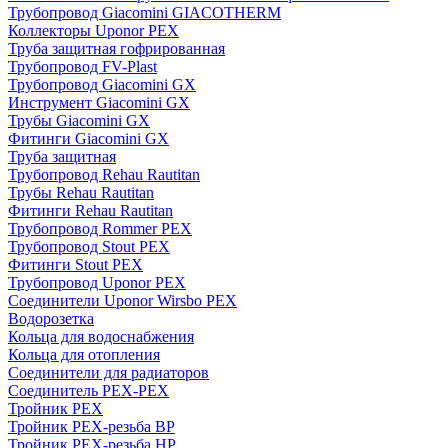
Трубопровод Giacomini GIACOTHERM
Коллекторы Uponor PEX
Труба защитная гофрированная
Трубопровод FV-Plast
Трубопровод Giacomini GX
Инструмент Giacomini GX
Трубы Giacomini GX
Фитинги Giacomini GX
Труба защитная
Трубопровод Rehau Rautitan
Трубы Rehau Rautitan
Фитинги Rehau Rautitan
Трубопровод Rommer PEX
Трубопровод Stout PEX
Фитинги Stout PEX
Трубопровод Uponor PEX
Соединители Uponor Wirsbo PEX
Водорозетка
Кольца для водоснабжения
Кольца для отопления
Соединители для радиаторов
Соединитель PEX-PEX
Тройник PEX
Тройник PEX-резьба ВР
Тройник PEX-резьба НР