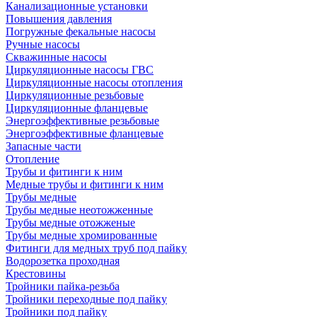
Канализационные установки
Повышения давления
Погружные фекальные насосы
Ручные насосы
Скважинные насосы
Циркуляционные насосы ГВС
Циркуляционные насосы отопления
Циркуляционные резьбовые
Циркуляционные фланцевые
Энергоэффективные резьбовые
Энергоэффективные фланцевые
Запасные части
Отопление
Трубы и фитинги к ним
Медные трубы и фитинги к ним
Трубы медные
Трубы медные неотожженные
Трубы медные отожженые
Трубы медные хромированные
Фитинги для медных труб под пайку
Водорозетка проходная
Крестовины
Тройники пайка-резьба
Тройники переходные под пайку
Тройники под пайку