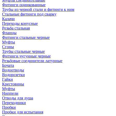
Муфты соединительные
Фитинги оцинкованные
Трубы из черной стали и фитинги к ним
Стальные фитинги под сварку
Калачи
Переходы конусные
Резьба стальная
Фланцы
Фитинги стальные черные
Муфты
Сгоны
Трубы стальные черные
Фитинги чугунные черные
Резьбовые соединители латунные
Бочата
Водоотводы
Водорозетки
Гайки
Крестовины
Муфты
Ниппели
Отводы для душа
Переходники
Пробки
Пробки для испытания