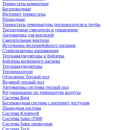
Термостаты комнатные
Беспроводные
Интернет термостаты
Проводные
Термостаты температуры теплоносителя и трубы
Трехходовые смесители и управление
Автоматика для вентилей
Смесительные вентили
Источники бесперебойного питания
Стабилизаторы напряжения
Теплоаккумуляторы и бойлеры
Бойлеры косвенного нагрева
Теплоаккумуляторы
Теплоносители
Отопление Теплый пол
Водяной теплый пол
Автоматика системы теплый пол
Регулирование по температуре воздуха
Система Berg
Беспроводная система с интернет доступом
Проводная система
Система Kromwell
Система Salus iT600
Система Salus проводная
Система Tech