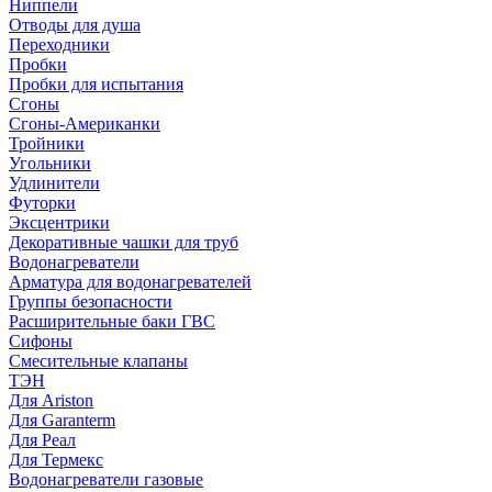
Ниппели
Отводы для душа
Переходники
Пробки
Пробки для испытания
Сгоны
Сгоны-Американки
Тройники
Угольники
Удлинители
Футорки
Эксцентрики
Декоративные чашки для труб
Водонагреватели
Арматура для водонагревателей
Группы безопасности
Расширительные баки ГВС
Сифоны
Смесительные клапаны
ТЭН
Для Ariston
Для Garanterm
Для Реал
Для Термекс
Водонагреватели газовые