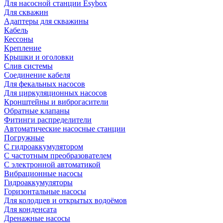
Для насосной станции Esybox
Для скважин
Адаптеры для скважины
Кабель
Кессоны
Крепление
Крышки и оголовки
Слив системы
Соединение кабеля
Для фекальных насосов
Для циркуляционных насосов
Кронштейны и виброгасители
Обратные клапаны
Фитинги распределители
Автоматические насосные станции
Погружные
С гидроаккумулятором
С частотным преобразователем
С электронной автоматикой
Вибрационные насосы
Гидроаккумуляторы
Горизонтальные насосы
Для колодцев и открытых водоёмов
Для конденсата
Дренажные насосы