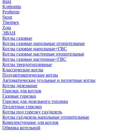
Baxi
Kotitonttu
Protherm
Stout
Thermex
Zota
ЭВАН
Котлы газовые
Котлы газовые напольные отопительные
Котлы газовые напольные+ГВС
Котлы газовые настенные отопительные
Котлы газовые настенные+ГВС
Котлы твердотопливные
Классические котлы
Полуавтоматические котлы
Автоматические угольные и пеллетные котлы
Котлы дизельные
Горелки для котлов
Газовые горелки
Горелки для дизельного топлива
Пеллетные горелки
Котлы под горелку газ/дизель
Котлы газ\дизель напольные отопительные
Комплектующие для котлов
Обвязка котельной