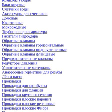
Комплектующие
Баки круглые
Счетчики воды
Аксессуары для счетчиков
Домовые
Квартирные
Мокроходные
Трубопроводная арматура
Гасители гидроудара
Обратные клапаны
Обратные клапаны горизонтальные
Обратные клапаны подпружиненные
Обратные клапаны фланцевые
Предохранительные клапаны
Редукторы давления
Уплотнительные материалы
Анаэробные герметики для резьбы
Лён и паста
Прокладки
Прокладки для кранбуксы
Прокладки для фланцев
Прокладки круглого сечения
Прокладки плоские паронит
Прокладки плоские резиновые
Прокладки плоские Фибра