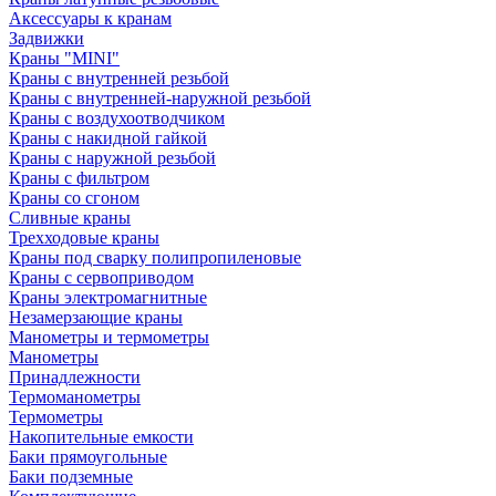
Аксессуары к кранам
Задвижки
Краны "MINI"
Краны с внутренней резьбой
Краны с внутренней-наружной резьбой
Краны с воздухоотводчиком
Краны с накидной гайкой
Краны с наружной резьбой
Краны с фильтром
Краны со сгоном
Сливные краны
Трехходовые краны
Краны под сварку полипропиленовые
Краны с сервоприводом
Краны электромагнитные
Незамерзающие краны
Манометры и термометры
Манометры
Принадлежности
Термоманометры
Термометры
Накопительные емкости
Баки прямоугольные
Баки подземные