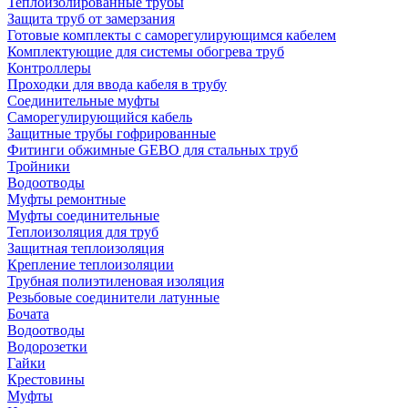
Теплоизолированные трубы
Защита труб от замерзания
Готовые комплекты с саморегулирующимся кабелем
Комплектующие для системы обогрева труб
Контроллеры
Проходки для ввода кабеля в трубу
Соединительные муфты
Саморегулирующийся кабель
Защитные трубы гофрированные
Фитинги обжимные GEBO для стальных труб
Тройники
Водоотводы
Муфты ремонтные
Муфты соединительные
Теплоизоляция для труб
Защитная теплоизоляция
Крепление теплоизоляции
Трубная полиэтиленовая изоляция
Резьбовые соединители латунные
Бочата
Водоотводы
Водорозетки
Гайки
Крестовины
Муфты