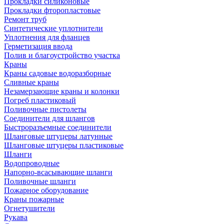
Прокладки силиконовые
Прокладки фторопластовые
Ремонт труб
Синтетические уплотнители
Уплотнения для фланцев
Герметизация ввода
Полив и благоустройство участка
Краны
Краны садовые водоразборные
Сливные краны
Незамерзающие краны и колонки
Погреб пластиковый
Поливочные пистолеты
Соединители для шлангов
Быстроразъемные соединители
Шланговые штуцеры латунные
Шланговые штуцеры пластиковые
Шланги
Водопроводные
Напорно-всасывающие шланги
Поливочные шланги
Пожарное оборудование
Краны пожарные
Огнетушители
Рукава