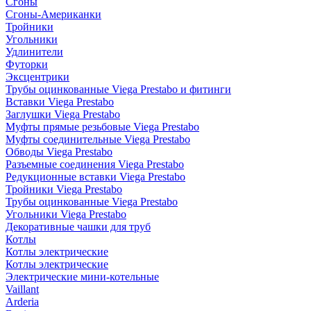
Сгоны
Сгоны-Американки
Тройники
Угольники
Удлинители
Футорки
Эксцентрики
Трубы оцинкованные Viega Prestabo и фитинги
Вставки Viega Prestabo
Заглушки Viega Prestabo
Муфты прямые резьбовые Viega Prestabo
Муфты соединительные Viega Prestabo
Обводы Viega Prestabo
Разъемные соединения Viega Prestabo
Редукционные вставки Viega Prestabo
Тройники Viega Prestabo
Трубы оцинкованные Viega Prestabo
Угольники Viega Prestabo
Декоративные чашки для труб
Котлы
Котлы электрические
Котлы электрические
Электрические мини-котельные
Vaillant
Arderia