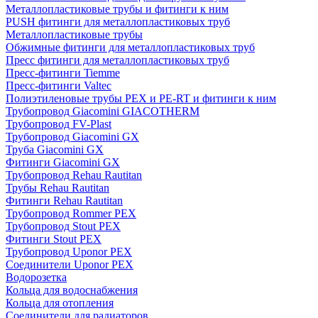
Металлопластиковые трубы и фитинги к ним
PUSH фитинги для металлопластиковых труб
Металлопластиковые трубы
Обжимные фитинги для металлопластиковых труб
Пресс фитинги для металлопластиковых труб
Пресс-фитинги Tiemme
Пресс-фитинги Valtec
Полиэтиленовые трубы PEX и PE-RT и фитинги к ним
Трубопровод Giacomini GIACOTHERM
Трубопровод FV-Plast
Трубопровод Giacomini GX
Труба Giacomini GX
Фитинги Giacomini GX
Трубопровод Rehau Rautitan
Трубы Rehau Rautitan
Фитинги Rehau Rautitan
Трубопровод Rommer PEX
Трубопровод Stout PEX
Фитинги Stout PEX
Трубопровод Uponor PEX
Соединители Uponor PEX
Водорозетка
Кольца для водоснабжения
Кольца для отопления
Соединители для радиаторов