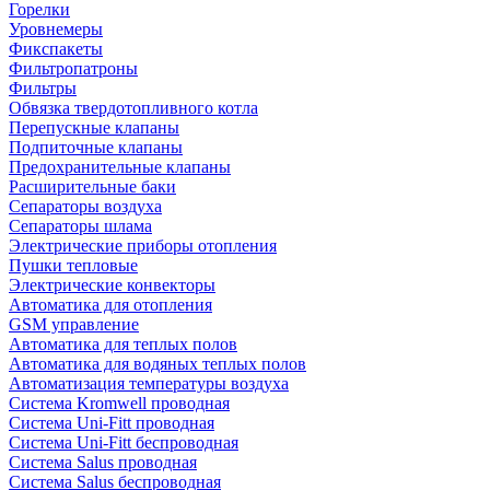
Горелки
Уровнемеры
Фикспакеты
Фильтропатроны
Фильтры
Обвязка твердотопливного котла
Перепускные клапаны
Подпиточные клапаны
Предохранительные клапаны
Расширительные баки
Сепараторы воздуха
Сепараторы шлама
Электрические приборы отопления
Пушки тепловые
Электрические конвекторы
Автоматика для отопления
GSM управление
Автоматика для теплых полов
Автоматика для водяных теплых полов
Автоматизация температуры воздуха
Система Kromwell проводная
Система Uni-Fitt проводная
Система Uni-Fitt беспроводная
Система Salus проводная
Система Salus беспроводная