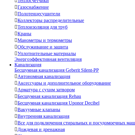

Теплосчетчики

Газоснабжение

Полотенцесушители

Коллекторы распределительные

Теплоизоляция для труб

Краны

Манометры и термометры

Обслуживание и защита

Уплотнительные материалы
Энергоэффективная вентиляция
Канализация
Бесшумная канализация Geberit Silent-PP

Автономная канализация

Аксессуары и дополнительное оборудование

Арматура с сухим затвором

Бесшумная канализация Rehau

Бесшумная канализация Uponor Decibel

Вакуумные клапаны

Внутренняя канализация

Все для подключения стиральных и посудомоечных ма

Дождевая и дренажная