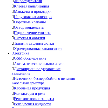

Жироотделители

Клеевая канализация

Манжеты и прокладки

Наружная канализация

Обратные клапаны

Отвод конденсата

Подключение унитаза

Сифоны и обвязки

Трапы и душевые лотки

Хромированная канализация
Электрика

GSM оборудование

Автоматические выключатели

Дистанционное управление
Заземление

Источники бесперебойного питания
Кабельная арматура

Кабельная продукция

Контакторы и реле

Реле контроля и защиты

Реле уровня жидкости