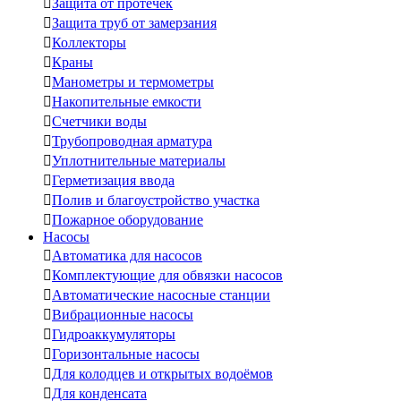

Защита от протечек

Защита труб от замерзания

Коллекторы

Краны

Манометры и термометры

Накопительные емкости

Счетчики воды

Трубопроводная арматура

Уплотнительные материалы

Герметизация ввода

Полив и благоустройство участка

Пожарное оборудование
Насосы

Автоматика для насосов

Комплектующие для обвязки насосов

Автоматические насосные станции

Вибрационные насосы

Гидроаккумуляторы

Горизонтальные насосы

Для колодцев и открытых водоёмов

Для конденсата