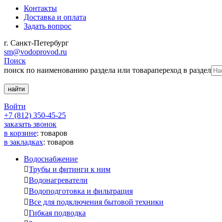
Контакты
Доставка и оплата
Задать вопрос
г. Санкт-Петербург
sm@vodoprovod.ru
Поиск
поиск по наименованию раздела или товара
переход в раздел
Войти
+7 (812) 350-45-25
заказать звонок
в корзине
:
товаров
в закладках
:
товаров
Водоснабжение

Трубы и фитинги к ним

Водонагреватели

Водоподготовка и фильтрация

Все для подключения бытовой техники

Гибкая подводка