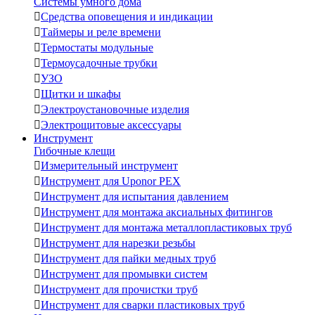
Системы умного дома

Средства оповещения и индикации

Таймеры и реле времени

Термостаты модульные

Термоусадочные трубки

УЗО

Щитки и шкафы

Электроустановочные изделия

Электрощитовые аксессуары
Инструмент
Гибочные клещи

Измерительный инструмент

Инструмент для Uponor PEX

Инструмент для испытания давлением

Инструмент для монтажа аксиальных фитингов

Инструмент для монтажа металлопластиковых труб

Инструмент для нарезки резьбы

Инструмент для пайки медных труб

Инструмент для промывки систем

Инструмент для прочистки труб

Инструмент для сварки пластиковых труб