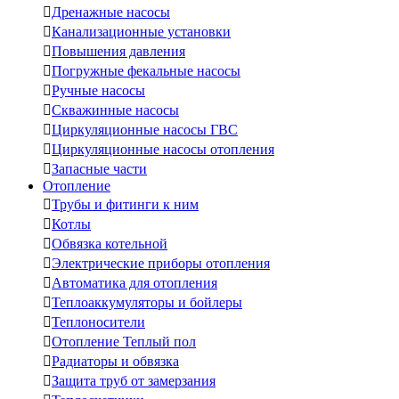

Дренажные насосы

Канализационные установки

Повышения давления

Погружные фекальные насосы

Ручные насосы

Скважинные насосы

Циркуляционные насосы ГВС

Циркуляционные насосы отопления

Запасные части
Отопление

Трубы и фитинги к ним

Котлы

Обвязка котельной

Электрические приборы отопления

Автоматика для отопления

Теплоаккумуляторы и бойлеры

Теплоносители

Отопление Теплый пол

Радиаторы и обвязка

Защита труб от замерзания