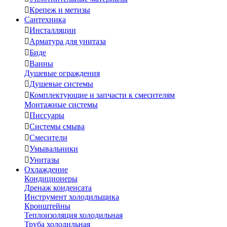

Крепеж и метизы
Сантехника

Инсталляции

Арматура для унитаза

Биде

Ванны
Душевые ограждения

Душевые системы

Комплектующие и запчасти к смесителям
Монтажные системы

Писсуары

Системы смыва

Смесители

Умывальники

Унитазы
Охлаждение
Кондиционеры
Дренаж конденсата
Инструмент холодильщика
Кронштейны
Теплоизоляция холодильная
Труба холодильная