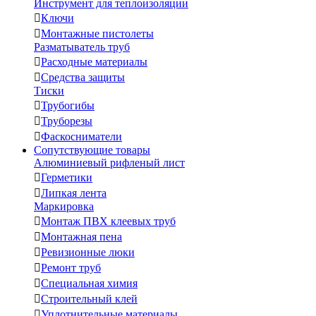
Инструмент для теплоизоляции

Ключи

Монтажные пистолеты
Разматыватель труб

Расходные материалы

Средства защиты
Тиски

Трубогибы

Труборезы

Фаскосниматели
Сопутствующие товары
Алюминиевый рифленый лист

Герметики

Липкая лента
Маркировка

Монтаж ПВХ клеевых труб

Монтажная пена

Ревизионные люки

Ремонт труб

Специальная химия

Строительный клей

Уплотнительные материалы