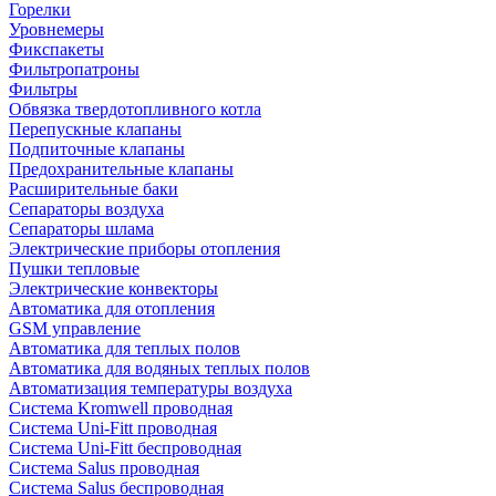
Горелки
Уровнемеры
Фикспакеты
Фильтропатроны
Фильтры
Обвязка твердотопливного котла
Перепускные клапаны
Подпиточные клапаны
Предохранительные клапаны
Расширительные баки
Сепараторы воздуха
Сепараторы шлама
Электрические приборы отопления
Пушки тепловые
Электрические конвекторы
Автоматика для отопления
GSM управление
Автоматика для теплых полов
Автоматика для водяных теплых полов
Автоматизация температуры воздуха
Система Kromwell проводная
Система Uni-Fitt проводная
Система Uni-Fitt беспроводная
Система Salus проводная
Система Salus беспроводная