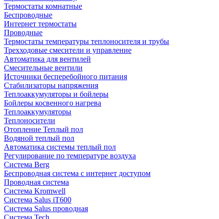
Термостаты комнатные
Беспроводные
Интернет термостаты
Проводные
Термостаты температуры теплоносителя и трубы
Трехходовые смесители и управление
Автоматика для вентилей
Смесительные вентили
Источники бесперебойного питания
Стабилизаторы напряжения
Теплоаккумуляторы и бойлеры
Бойлеры косвенного нагрева
Теплоаккумуляторы
Теплоносители
Отопление Теплый пол
Водяной теплый пол
Автоматика системы теплый пол
Регулирование по температуре воздуха
Система Berg
Беспроводная система с интернет доступом
Проводная система
Система Kromwell
Система Salus iT600
Система Salus проводная
Система Tech