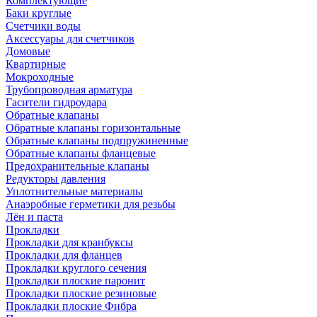
Комплектующие
Баки круглые
Счетчики воды
Аксессуары для счетчиков
Домовые
Квартирные
Мокроходные
Трубопроводная арматура
Гасители гидроудара
Обратные клапаны
Обратные клапаны горизонтальные
Обратные клапаны подпружиненные
Обратные клапаны фланцевые
Предохранительные клапаны
Редукторы давления
Уплотнительные материалы
Анаэробные герметики для резьбы
Лён и паста
Прокладки
Прокладки для кранбуксы
Прокладки для фланцев
Прокладки круглого сечения
Прокладки плоские паронит
Прокладки плоские резиновые
Прокладки плоские Фибра