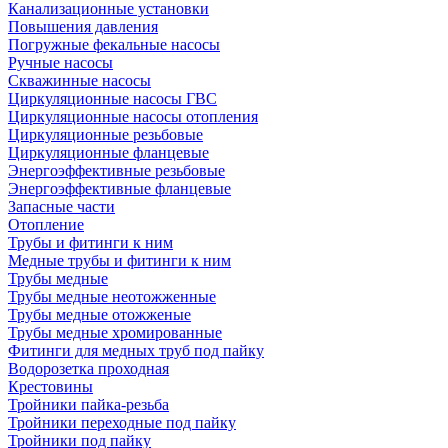
Канализационные установки
Повышения давления
Погружные фекальные насосы
Ручные насосы
Скважинные насосы
Циркуляционные насосы ГВС
Циркуляционные насосы отопления
Циркуляционные резьбовые
Циркуляционные фланцевые
Энергоэффективные резьбовые
Энергоэффективные фланцевые
Запасные части
Отопление
Трубы и фитинги к ним
Медные трубы и фитинги к ним
Трубы медные
Трубы медные неотожженные
Трубы медные отожженые
Трубы медные хромированные
Фитинги для медных труб под пайку
Водорозетка проходная
Крестовины
Тройники пайка-резьба
Тройники переходные под пайку
Тройники под пайку