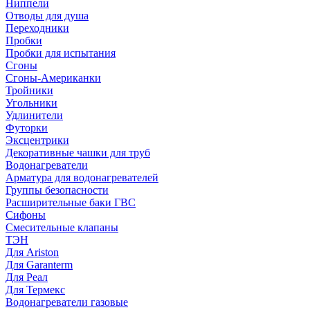
Ниппели
Отводы для душа
Переходники
Пробки
Пробки для испытания
Сгоны
Сгоны-Американки
Тройники
Угольники
Удлинители
Футорки
Эксцентрики
Декоративные чашки для труб
Водонагреватели
Арматура для водонагревателей
Группы безопасности
Расширительные баки ГВС
Сифоны
Смесительные клапаны
ТЭН
Для Ariston
Для Garanterm
Для Реал
Для Термекс
Водонагреватели газовые