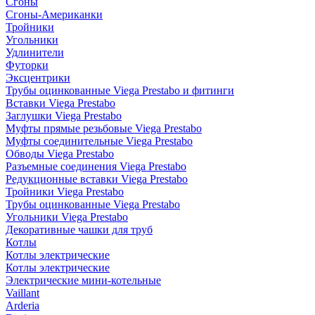
Сгоны
Сгоны-Американки
Тройники
Угольники
Удлинители
Футорки
Эксцентрики
Трубы оцинкованные Viega Prestabo и фитинги
Вставки Viega Prestabo
Заглушки Viega Prestabo
Муфты прямые резьбовые Viega Prestabo
Муфты соединительные Viega Prestabo
Обводы Viega Prestabo
Разъемные соединения Viega Prestabo
Редукционные вставки Viega Prestabo
Тройники Viega Prestabo
Трубы оцинкованные Viega Prestabo
Угольники Viega Prestabo
Декоративные чашки для труб
Котлы
Котлы электрические
Котлы электрические
Электрические мини-котельные
Vaillant
Arderia