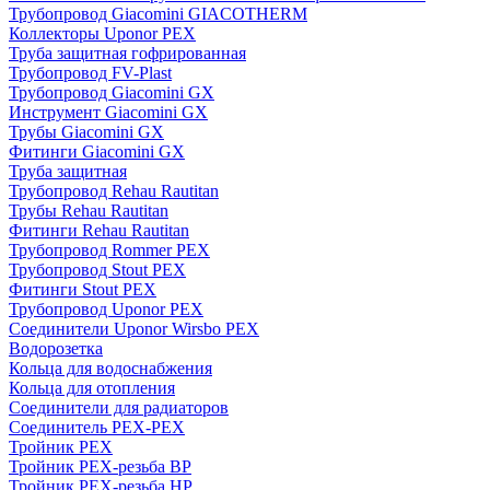
Трубопровод Giacomini GIACOTHERM
Коллекторы Uponor PEX
Труба защитная гофрированная
Трубопровод FV-Plast
Трубопровод Giacomini GX
Инструмент Giacomini GX
Трубы Giacomini GX
Фитинги Giacomini GX
Труба защитная
Трубопровод Rehau Rautitan
Трубы Rehau Rautitan
Фитинги Rehau Rautitan
Трубопровод Rommer PEX
Трубопровод Stout PEX
Фитинги Stout PEX
Трубопровод Uponor PEX
Соединители Uponor Wirsbo PEX
Водорозетка
Кольца для водоснабжения
Кольца для отопления
Соединители для радиаторов
Соединитель PEX-PEX
Тройник PEX
Тройник PEX-резьба ВР
Тройник PEX-резьба НР