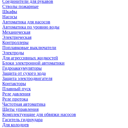
Соединители для рукавов
Стволы пожарные
Шкафы
Насосы
Автоматика для насосов
Автоматика по уровню воды
Механическая
Электрическая
Контроллеры
Поплавковые выключатели
Электроды
Для агрессивных жидкостей
Блоки электронной автоматики
Гидроаккумуляторы
Защита от сухого хода
Защита электродвигателя
Контакторы
Плавный пуск
Реле давления
Реле протока
Частотная автоматика
Щиты управления
Комплектующие для обвязки насосов
Гаситель гидроудара
Для колодцев