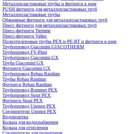
Металлопластиковые трубы и фитинги к ним
PUSH фитинги для металлопластиковых труб
Металлопластиковые трубы
Обжимные фитинги для металлопластиковых труб
Пресс фитинги для металлопластиковых труб
Пресс-фитинги Tiemme
Пресс-фитинги Valtec
Полиэтиленовые трубы PEX и PE-RT и фитинги к ним
Трубопровод Giacomini GIACOTHERM
Трубопровод FV-Plast
Трубопровод Giacomini GX
Труба Giacomini GX
Фитинги Giacomini GX
Трубопровод Rehau Rautitan
Трубы Rehau Rautitan
Фитинги Rehau Rautitan
Трубопровод Rommer PEX
Трубопровод Stout PEX
Фитинги Stout PEX
Трубопровод Uponor PEX
Соединители Uponor PEX
Водорозетка
Кольца для водоснабжения
Кольца для отопления
Соединители для радиаторов