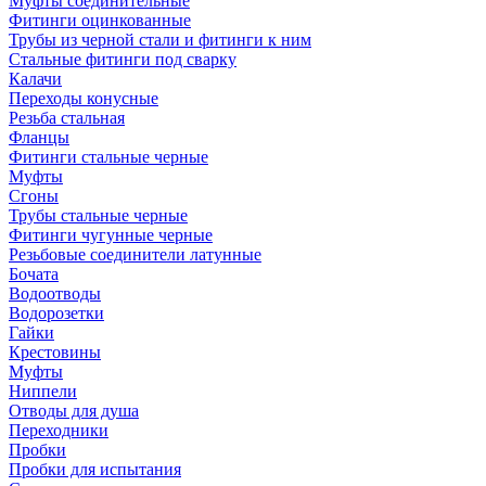
Муфты соединительные
Фитинги оцинкованные
Трубы из черной стали и фитинги к ним
Стальные фитинги под сварку
Калачи
Переходы конусные
Резьба стальная
Фланцы
Фитинги стальные черные
Муфты
Сгоны
Трубы стальные черные
Фитинги чугунные черные
Резьбовые соединители латунные
Бочата
Водоотводы
Водорозетки
Гайки
Крестовины
Муфты
Ниппели
Отводы для душа
Переходники
Пробки
Пробки для испытания