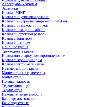
Аксессуары к кранам
Задвижки
Краны "MINI"
Краны с внутренней резьбой
Краны с внутренней-наружной резьбой
Краны с воздухоотводчиком
Краны с накидной гайкой
Краны с наружной резьбой
Краны с фильтром
Краны со сгоном
Сливные краны
Трехходовые краны
Краны под сварку полипропиленовые
Краны с сервоприводом
Краны электромагнитные
Незамерзающие краны
Манометры и термометры
Манометры
Принадлежности
Термоманометры
Термометры
Накопительные емкости
Баки прямоугольные
Баки подземные