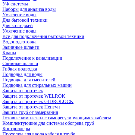
УФ системы
Наборы для анализа воды
Умягчение воды
Для бытовой техники
Для коттеджей
Умягчение воды
Все для подключения бытовой техники
Водоподготовка
Заливные шланги
Краны
Подключение к канализации
Сливные шланги
Гибкая подводка
Подводка для воды
Подводка для смесителей
Подводка для стиральных машин
Защита от протечек
Защита от протечек WELROK
Защита от протечек GIDROLOCK
Защита от протечек Нептун
Защита труб от замерзания
Готовые комплекты с саморегулирующимся кабелем
Комплектующие для системы обогрева труб
Контроллеры
Проходки для ввода кабеля в трубу