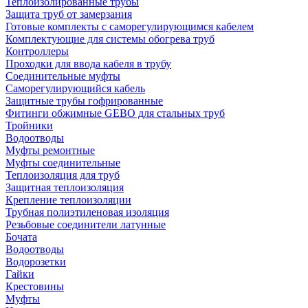
Теплоизолированные трубы
Защита труб от замерзания
Готовые комплекты с саморегулирующимся кабелем
Комплектующие для системы обогрева труб
Контроллеры
Проходки для ввода кабеля в трубу
Соединительные муфты
Саморегулирующийся кабель
Защитные трубы гофрированные
Фитинги обжимные GEBO для стальных труб
Тройники
Водоотводы
Муфты ремонтные
Муфты соединительные
Теплоизоляция для труб
Защитная теплоизоляция
Крепление теплоизоляции
Трубная полиэтиленовая изоляция
Резьбовые соединители латунные
Бочата
Водоотводы
Водорозетки
Гайки
Крестовины
Муфты