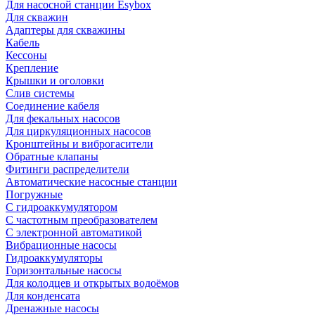
Для насосной станции Esybox
Для скважин
Адаптеры для скважины
Кабель
Кессоны
Крепление
Крышки и оголовки
Слив системы
Соединение кабеля
Для фекальных насосов
Для циркуляционных насосов
Кронштейны и виброгасители
Обратные клапаны
Фитинги распределители
Автоматические насосные станции
Погружные
С гидроаккумулятором
С частотным преобразователем
С электронной автоматикой
Вибрационные насосы
Гидроаккумуляторы
Горизонтальные насосы
Для колодцев и открытых водоёмов
Для конденсата
Дренажные насосы