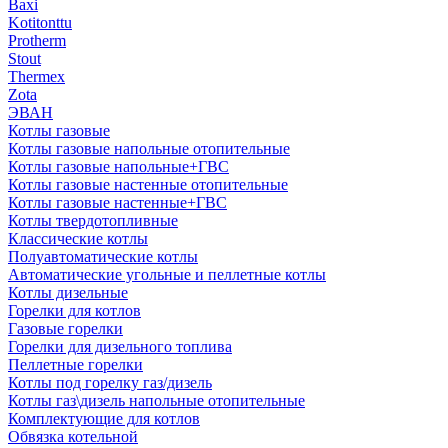
Baxi
Kotitonttu
Protherm
Stout
Thermex
Zota
ЭВАН
Котлы газовые
Котлы газовые напольные отопительные
Котлы газовые напольные+ГВС
Котлы газовые настенные отопительные
Котлы газовые настенные+ГВС
Котлы твердотопливные
Классические котлы
Полуавтоматические котлы
Автоматические угольные и пеллетные котлы
Котлы дизельные
Горелки для котлов
Газовые горелки
Горелки для дизельного топлива
Пеллетные горелки
Котлы под горелку газ/дизель
Котлы газ\дизель напольные отопительные
Комплектующие для котлов
Обвязка котельной