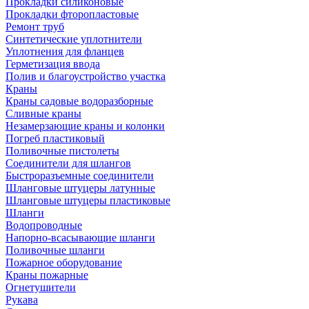
Прокладки силиконовые
Прокладки фторопластовые
Ремонт труб
Синтетические уплотнители
Уплотнения для фланцев
Герметизация ввода
Полив и благоустройство участка
Краны
Краны садовые водоразборные
Сливные краны
Незамерзающие краны и колонки
Погреб пластиковый
Поливочные пистолеты
Соединители для шлангов
Быстроразъемные соединители
Шланговые штуцеры латунные
Шланговые штуцеры пластиковые
Шланги
Водопроводные
Напорно-всасывающие шланги
Поливочные шланги
Пожарное оборудование
Краны пожарные
Огнетушители
Рукава