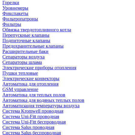
Горелки
Уровнемеры
Фикспакеты
Фильтропатроны
Фильтры
Обвязка твердотопливного котла
Перепускные клапаны
Подпиточные клапаны
Предохранительные клапаны
Расширительные баки
Сепараторы воздуха
Сепараторы шлама
Электрические приборы отопления
Пушки тепловые
Электрические конвекторы
Автоматика для отопления
GSM управление
Автоматика для теплых полов
Автоматика для водяных теплых полов
Автоматизация температуры воздуха
Система Kromwell проводная
Система Uni-Fitt проводная
Система Uni-Fitt беспроводная
Система Salus проводная
Система Salus беспроводная