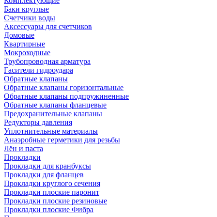
Комплектующие
Баки круглые
Счетчики воды
Аксессуары для счетчиков
Домовые
Квартирные
Мокроходные
Трубопроводная арматура
Гасители гидроудара
Обратные клапаны
Обратные клапаны горизонтальные
Обратные клапаны подпружиненные
Обратные клапаны фланцевые
Предохранительные клапаны
Редукторы давления
Уплотнительные материалы
Анаэробные герметики для резьбы
Лён и паста
Прокладки
Прокладки для кранбуксы
Прокладки для фланцев
Прокладки круглого сечения
Прокладки плоские паронит
Прокладки плоские резиновые
Прокладки плоские Фибра