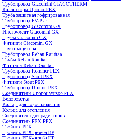
Трубопровод Giacomini GIACOTHERM
Коллекторы Uponor PEX
Труба защитная гофрированная
Трубопровод FV-Plast
Трубопровод Giacomini GX
Инструмент Giacomini GX
Трубы Giacomini GX
Фитинги Giacomini GX
Труба защитная
Трубопровод Rehau Rautitan
Трубы Rehau Rautitan
Фитинги Rehau Rautitan
Трубопровод Rommer PEX
Трубопровод Stout PEX
Фитинги Stout PEX
Трубопровод Uponor PEX
Соединители Uponor Wirsbo PEX
Водорозетка
Кольца для водоснабжения
Кольца для отопления
Соединители для радиаторов
Соединитель PEX-PEX
Тройник PEX
Тройник PEX-резьба ВР
Тройник PEX-резьба НР