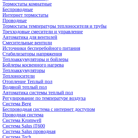
Термостаты комнатные
Беспроводные
Интернет термостаты
Проводные
Термостаты температуры теплоносителя и трубы
Трехходовые смесители и управление
Автоматика для вентилей
Смесительные вентили
Источники бесперебойного питания
Стабилизаторы напряжения
Теплоаккумуляторы и бойлеры
Бойлеры косвенного нагрева
Теплоаккумуляторы
Теплоносители
Отопление Теплый пол
Водяной теплый пол
Автоматика системы теплый пол
Регулирование по температуре воздуха
Система Berg
Беспроводная система с интернет доступом
Проводная система
Система Kromwell
Система Salus iT600
Система Salus проводная
Система Tech