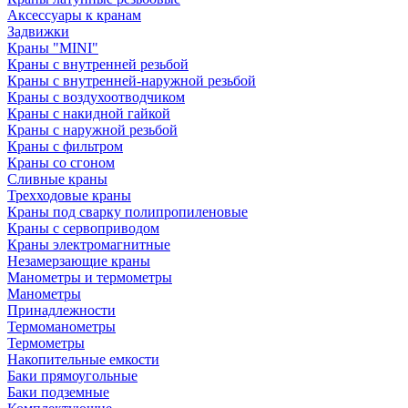
Аксессуары к кранам
Задвижки
Краны "MINI"
Краны с внутренней резьбой
Краны с внутренней-наружной резьбой
Краны с воздухоотводчиком
Краны с накидной гайкой
Краны с наружной резьбой
Краны с фильтром
Краны со сгоном
Сливные краны
Трехходовые краны
Краны под сварку полипропиленовые
Краны с сервоприводом
Краны электромагнитные
Незамерзающие краны
Манометры и термометры
Манометры
Принадлежности
Термоманометры
Термометры
Накопительные емкости
Баки прямоугольные
Баки подземные