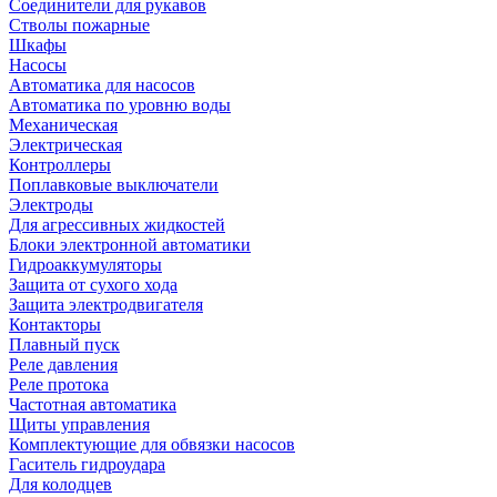
Соединители для рукавов
Стволы пожарные
Шкафы
Насосы
Автоматика для насосов
Автоматика по уровню воды
Механическая
Электрическая
Контроллеры
Поплавковые выключатели
Электроды
Для агрессивных жидкостей
Блоки электронной автоматики
Гидроаккумуляторы
Защита от сухого хода
Защита электродвигателя
Контакторы
Плавный пуск
Реле давления
Реле протока
Частотная автоматика
Щиты управления
Комплектующие для обвязки насосов
Гаситель гидроудара
Для колодцев