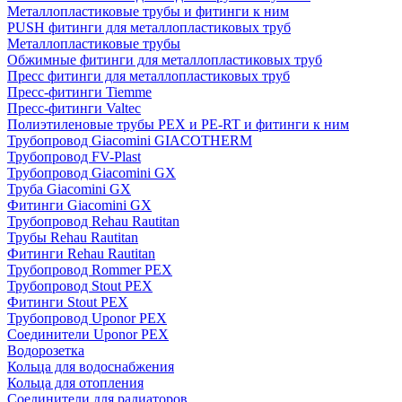
Металлопластиковые трубы и фитинги к ним
PUSH фитинги для металлопластиковых труб
Металлопластиковые трубы
Обжимные фитинги для металлопластиковых труб
Пресс фитинги для металлопластиковых труб
Пресс-фитинги Tiemme
Пресс-фитинги Valtec
Полиэтиленовые трубы PEX и PE-RT и фитинги к ним
Трубопровод Giacomini GIACOTHERM
Трубопровод FV-Plast
Трубопровод Giacomini GX
Труба Giacomini GX
Фитинги Giacomini GX
Трубопровод Rehau Rautitan
Трубы Rehau Rautitan
Фитинги Rehau Rautitan
Трубопровод Rommer PEX
Трубопровод Stout PEX
Фитинги Stout PEX
Трубопровод Uponor PEX
Соединители Uponor PEX
Водорозетка
Кольца для водоснабжения
Кольца для отопления
Соединители для радиаторов