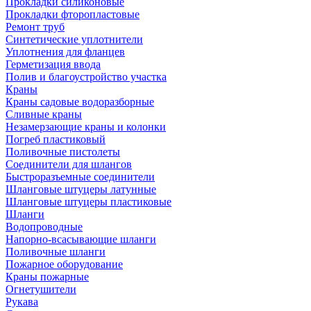
Прокладки силиконовые
Прокладки фторопластовые
Ремонт труб
Синтетические уплотнители
Уплотнения для фланцев
Герметизация ввода
Полив и благоустройство участка
Краны
Краны садовые водоразборные
Сливные краны
Незамерзающие краны и колонки
Погреб пластиковый
Поливочные пистолеты
Соединители для шлангов
Быстроразъемные соединители
Шланговые штуцеры латунные
Шланговые штуцеры пластиковые
Шланги
Водопроводные
Напорно-всасывающие шланги
Поливочные шланги
Пожарное оборудование
Краны пожарные
Огнетушители
Рукава