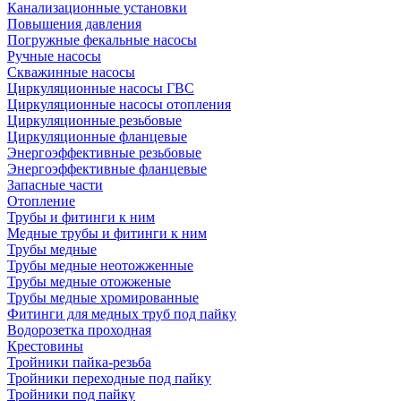
Канализационные установки
Повышения давления
Погружные фекальные насосы
Ручные насосы
Скважинные насосы
Циркуляционные насосы ГВС
Циркуляционные насосы отопления
Циркуляционные резьбовые
Циркуляционные фланцевые
Энергоэффективные резьбовые
Энергоэффективные фланцевые
Запасные части
Отопление
Трубы и фитинги к ним
Медные трубы и фитинги к ним
Трубы медные
Трубы медные неотожженные
Трубы медные отожженые
Трубы медные хромированные
Фитинги для медных труб под пайку
Водорозетка проходная
Крестовины
Тройники пайка-резьба
Тройники переходные под пайку
Тройники под пайку