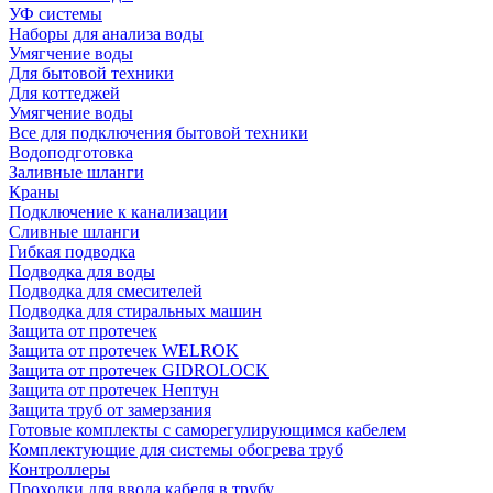
УФ системы
Наборы для анализа воды
Умягчение воды
Для бытовой техники
Для коттеджей
Умягчение воды
Все для подключения бытовой техники
Водоподготовка
Заливные шланги
Краны
Подключение к канализации
Сливные шланги
Гибкая подводка
Подводка для воды
Подводка для смесителей
Подводка для стиральных машин
Защита от протечек
Защита от протечек WELROK
Защита от протечек GIDROLOCK
Защита от протечек Нептун
Защита труб от замерзания
Готовые комплекты с саморегулирующимся кабелем
Комплектующие для системы обогрева труб
Контроллеры
Проходки для ввода кабеля в трубу