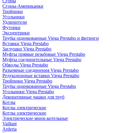
Сгоны
Сгоны-Американки
Тройники
Угольники
Удлинители
Футорки
Эксцентрики
Трубы оцинкованные Viega Prestabo и фитинги
Вставки Viega Prestabo
Заглушки Viega Prestabo
Муфты прямые резьбовые Viega Prestabo
Муфты соединительные Viega Prestabo
Обводы Viega Prestabo
Разъемные соединения Viega Prestabo
Редукционные вставки Viega Prestabo
Тройники Viega Prestabo
Трубы оцинкованные Viega Prestabo
Угольники Viega Prestabo
Декоративные чашки для труб
Котлы
Котлы электрические
Котлы электрические
Электрические мини-котельные
Vaillant
Arderia