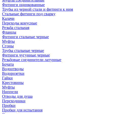
Муфты соединительные
Фитинги оцинкованные
Трубы из черной стали и фитинги к ним
Стальные фитинги под сварку
Калачи
Переходы конусные
Резьба стальная
Фланцы
Фитинги стальные черные
Муфты
Сгоны
Трубы стальные черные
Фитинги чугунные черные
Резьбовые соединители латунные
Бочата
Водоотводы
Водорозетки
Гайки
Крестовины
Муфты
Ниппели
Отводы для душа
Переходники
Пробки
Пробки для испытания