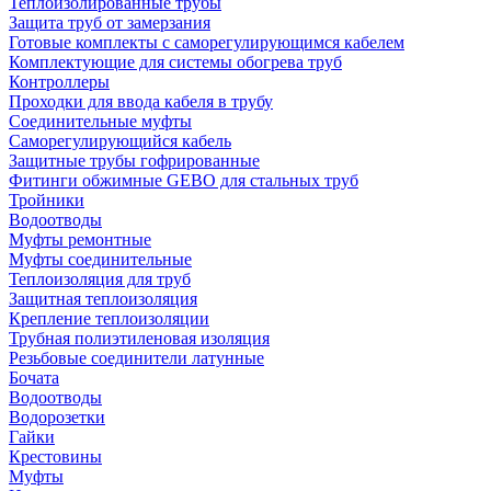
Теплоизолированные трубы
Защита труб от замерзания
Готовые комплекты с саморегулирующимся кабелем
Комплектующие для системы обогрева труб
Контроллеры
Проходки для ввода кабеля в трубу
Соединительные муфты
Саморегулирующийся кабель
Защитные трубы гофрированные
Фитинги обжимные GEBO для стальных труб
Тройники
Водоотводы
Муфты ремонтные
Муфты соединительные
Теплоизоляция для труб
Защитная теплоизоляция
Крепление теплоизоляции
Трубная полиэтиленовая изоляция
Резьбовые соединители латунные
Бочата
Водоотводы
Водорозетки
Гайки
Крестовины
Муфты