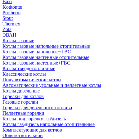
Baxi
Kotitonttu
Protherm
Stout
Thermex
Zota
ЭВАН
Котлы газовые
Котлы газовые напольные отопительные
Котлы газовые напольные+ГВС
Котлы газовые настенные отопительные
Котлы газовые настенные+ГВС
Котлы твердотопливные
Классические котлы
Полуавтоматические котлы
Автоматические угольные и пеллетные котлы
Котлы дизельные
Горелки для котлов
Газовые горелки
Горелки для дизельного топлива
Пеллетные горелки
Котлы под горелку газ/дизель
Котлы газ\дизель напольные отопительные
Комплектующие для котлов
Обвязка котельной