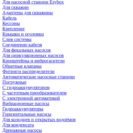
Для насосной станции Esybox
Для скважин
Адаптеры для скважины
Кабель
Кессоны
Крепление
Крышки и оголовки
Слив системы
Соединение кабеля
Для фекальных насосов
Для циркуляционных насосов
Кронштейны и виброгасители
Обратные клапаны
Фитинги распределители
Автоматические насосные станции
Погружные
С гидроаккумулятором
С частотным преобразователем
С электронной автоматикой
Вибрационные насосы
Гидроаккумуляторы
Горизонтальные насосы
Для колодцев и открытых водоёмов
Для конденсата
Дренажные насосы