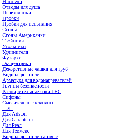
Ниппели
Отводы для душа
Переходники
Пробки
Пробки для испытания
Сгоны
Сгоны-Американки
Тройники
Угольники
Удлинители
Футорки
Эксцентрики
Декоративные чашки для труб
Водонагреватели
Арматура для водонагревателей
Группы безопасности
Расширительные баки ГВС
Сифоны
Смесительные клапаны
ТЭН
Для Ariston
Для Garanterm
Для Реал
Для Термекс
Водонагреватели газовые