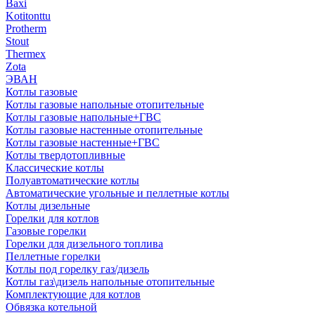
Baxi
Kotitonttu
Protherm
Stout
Thermex
Zota
ЭВАН
Котлы газовые
Котлы газовые напольные отопительные
Котлы газовые напольные+ГВС
Котлы газовые настенные отопительные
Котлы газовые настенные+ГВС
Котлы твердотопливные
Классические котлы
Полуавтоматические котлы
Автоматические угольные и пеллетные котлы
Котлы дизельные
Горелки для котлов
Газовые горелки
Горелки для дизельного топлива
Пеллетные горелки
Котлы под горелку газ/дизель
Котлы газ\дизель напольные отопительные
Комплектующие для котлов
Обвязка котельной