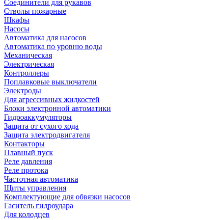
Соединители для рукавов
Стволы пожарные
Шкафы
Насосы
Автоматика для насосов
Автоматика по уровню воды
Механическая
Электрическая
Контроллеры
Поплавковые выключатели
Электроды
Для агрессивных жидкостей
Блоки электронной автоматики
Гидроаккумуляторы
Защита от сухого хода
Защита электродвигателя
Контакторы
Плавный пуск
Реле давления
Реле протока
Частотная автоматика
Щиты управления
Комплектующие для обвязки насосов
Гаситель гидроудара
Для колодцев