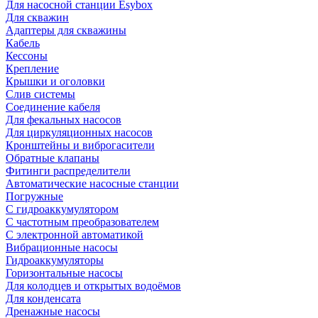
Для насосной станции Esybox
Для скважин
Адаптеры для скважины
Кабель
Кессоны
Крепление
Крышки и оголовки
Слив системы
Соединение кабеля
Для фекальных насосов
Для циркуляционных насосов
Кронштейны и виброгасители
Обратные клапаны
Фитинги распределители
Автоматические насосные станции
Погружные
С гидроаккумулятором
С частотным преобразователем
С электронной автоматикой
Вибрационные насосы
Гидроаккумуляторы
Горизонтальные насосы
Для колодцев и открытых водоёмов
Для конденсата
Дренажные насосы