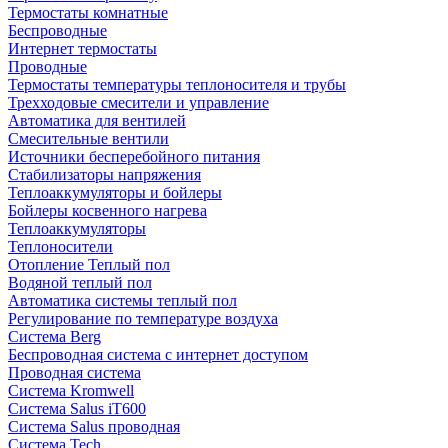
Термостаты комнатные
Беспроводные
Интернет термостаты
Проводные
Термостаты температуры теплоносителя и трубы
Трехходовые смесители и управление
Автоматика для вентилей
Смесительные вентили
Источники бесперебойного питания
Стабилизаторы напряжения
Теплоаккумуляторы и бойлеры
Бойлеры косвенного нагрева
Теплоаккумуляторы
Теплоносители
Отопление Теплый пол
Водяной теплый пол
Автоматика системы теплый пол
Регулирование по температуре воздуха
Система Berg
Беспроводная система с интернет доступом
Проводная система
Система Kromwell
Система Salus iT600
Система Salus проводная
Система Tech