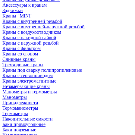
Аксессуары к кранам
Задвижки
Краны "MINI"
Краны с внутренней резьбой
Краны с внутренней-наружной резьбой
Краны с воздухоотводчиком
Краны с накидной гайкой
Краны с наружной резьбой
Краны с фильтром
Краны со сгоном
Сливные краны
Трехходовые краны
Краны под сварку полипропиленовые
Краны с сервоприводом
Краны электромагнитные
Незамерзающие краны
Манометры и термометры
Манометры
Принадлежности
Термоманометры
Термометры
Накопительные емкости
Баки прямоугольные
Баки подземные