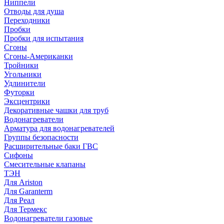
Ниппели
Отводы для душа
Переходники
Пробки
Пробки для испытания
Сгоны
Сгоны-Американки
Тройники
Угольники
Удлинители
Футорки
Эксцентрики
Декоративные чашки для труб
Водонагреватели
Арматура для водонагревателей
Группы безопасности
Расширительные баки ГВС
Сифоны
Смесительные клапаны
ТЭН
Для Ariston
Для Garanterm
Для Реал
Для Термекс
Водонагреватели газовые