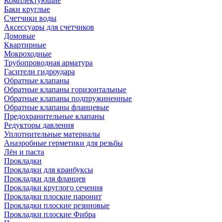
Комплектующие
Баки круглые
Счетчики воды
Аксессуары для счетчиков
Домовые
Квартирные
Мокроходные
Трубопроводная арматура
Гасители гидроудара
Обратные клапаны
Обратные клапаны горизонтальные
Обратные клапаны подпружиненные
Обратные клапаны фланцевые
Предохранительные клапаны
Редукторы давления
Уплотнительные материалы
Анаэробные герметики для резьбы
Лён и паста
Прокладки
Прокладки для кранбуксы
Прокладки для фланцев
Прокладки круглого сечения
Прокладки плоские паронит
Прокладки плоские резиновые
Прокладки плоские Фибра