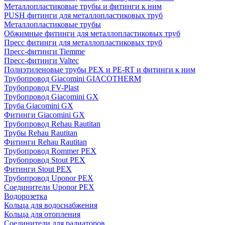
Металлопластиковые трубы и фитинги к ним
PUSH фитинги для металлопластиковых труб
Металлопластиковые трубы
Обжимные фитинги для металлопластиковых труб
Пресс фитинги для металлопластиковых труб
Пресс-фитинги Tiemme
Пресс-фитинги Valtec
Полиэтиленовые трубы PEX и PE-RT и фитинги к ним
Трубопровод Giacomini GIACOTHERM
Трубопровод FV-Plast
Трубопровод Giacomini GX
Труба Giacomini GX
Фитинги Giacomini GX
Трубопровод Rehau Rautitan
Трубы Rehau Rautitan
Фитинги Rehau Rautitan
Трубопровод Rommer PEX
Трубопровод Stout PEX
Фитинги Stout PEX
Трубопровод Uponor PEX
Соединители Uponor PEX
Водорозетка
Кольца для водоснабжения
Кольца для отопления
Соединители для радиаторов