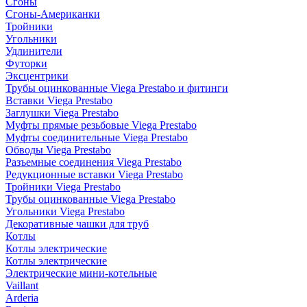
Сгоны
Сгоны-Американки
Тройники
Угольники
Удлинители
Футорки
Эксцентрики
Трубы оцинкованные Viega Prestabo и фитинги
Вставки Viega Prestabo
Заглушки Viega Prestabo
Муфты прямые резьбовые Viega Prestabo
Муфты соединительные Viega Prestabo
Обводы Viega Prestabo
Разъемные соединения Viega Prestabo
Редукционные вставки Viega Prestabo
Тройники Viega Prestabo
Трубы оцинкованные Viega Prestabo
Угольники Viega Prestabo
Декоративные чашки для труб
Котлы
Котлы электрические
Котлы электрические
Электрические мини-котельные
Vaillant
Arderia