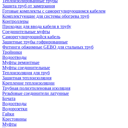
Теплоизолированные трубы
Защита труб от замерзания
Готовые комплекты с саморегулирующимся кабелем
Комплектующие для системы обогрева труб
Контроллеры
Проходки для ввода кабеля в трубу
Соединительные муфты
Саморегулирующийся кабель
Защитные трубы гофрированные
Фитинги обжимные GEBO для стальных труб
Тройники
Водоотводы
Муфты ремонтные
Муфты соединительные
Теплоизоляция для труб
Защитная теплоизоляция
Крепление теплоизоляции
Трубная полиэтиленовая изоляция
Резьбовые соединители латунные
Бочата
Водоотводы
Водорозетки
Гайки
Крестовины
Муфты