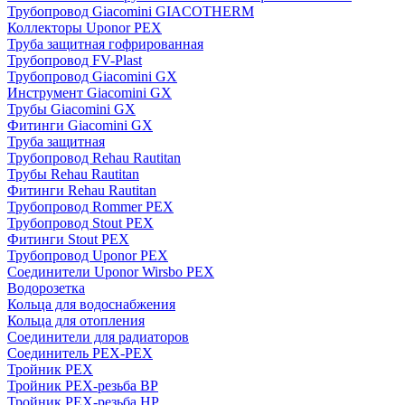
Трубопровод Giacomini GIACOTHERM
Коллекторы Uponor PEX
Труба защитная гофрированная
Трубопровод FV-Plast
Трубопровод Giacomini GX
Инструмент Giacomini GX
Трубы Giacomini GX
Фитинги Giacomini GX
Труба защитная
Трубопровод Rehau Rautitan
Трубы Rehau Rautitan
Фитинги Rehau Rautitan
Трубопровод Rommer PEX
Трубопровод Stout PEX
Фитинги Stout PEX
Трубопровод Uponor PEX
Соединители Uponor Wirsbo PEX
Водорозетка
Кольца для водоснабжения
Кольца для отопления
Соединители для радиаторов
Соединитель PEX-PEX
Тройник PEX
Тройник PEX-резьба ВР
Тройник PEX-резьба НР