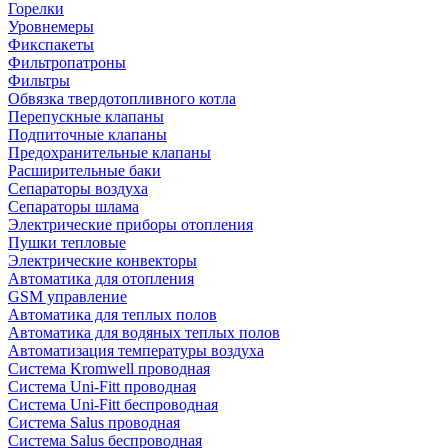
Горелки
Уровнемеры
Фикспакеты
Фильтропатроны
Фильтры
Обвязка твердотопливного котла
Перепускные клапаны
Подпиточные клапаны
Предохранительные клапаны
Расширительные баки
Сепараторы воздуха
Сепараторы шлама
Электрические приборы отопления
Пушки тепловые
Электрические конвекторы
Автоматика для отопления
GSM управление
Автоматика для теплых полов
Автоматика для водяных теплых полов
Автоматизация температуры воздуха
Система Kromwell проводная
Система Uni-Fitt проводная
Система Uni-Fitt беспроводная
Система Salus проводная
Система Salus беспроводная