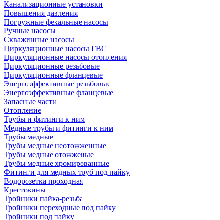
Канализационные установки
Повышения давления
Погружные фекальные насосы
Ручные насосы
Скважинные насосы
Циркуляционные насосы ГВС
Циркуляционные насосы отопления
Циркуляционные резьбовые
Циркуляционные фланцевые
Энергоэффективные резьбовые
Энергоэффективные фланцевые
Запасные части
Отопление
Трубы и фитинги к ним
Медные трубы и фитинги к ним
Трубы медные
Трубы медные неотожженные
Трубы медные отожженые
Трубы медные хромированные
Фитинги для медных труб под пайку
Водорозетка проходная
Крестовины
Тройники пайка-резьба
Тройники переходные под пайку
Тройники под пайку