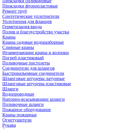
Прокладки силиконовые
Прокладки фторопластовые
Ремонт труб
Синтетические уплотнители
Уплотнения для фланцев
Герметизация ввода
Полив и благоустройство участка
Краны
Краны садовые водоразборные
Сливные краны
Незамерзающие краны и колонки
Погреб пластиковый
Поливочные пистолеты
Соединители для шлангов
Быстроразъемные соединители
Шланговые штуцеры латунные
Шланговые штуцеры пластиковые
Шланги
Водопроводные
Напорно-всасывающие шланги
Поливочные шланги
Пожарное оборудование
Краны пожарные
Огнетушители
Рукава