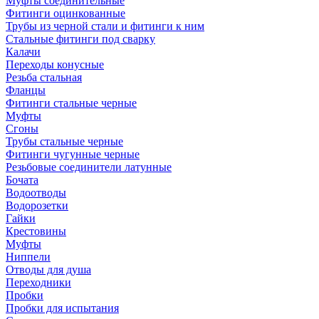
Муфты соединительные
Фитинги оцинкованные
Трубы из черной стали и фитинги к ним
Стальные фитинги под сварку
Калачи
Переходы конусные
Резьба стальная
Фланцы
Фитинги стальные черные
Муфты
Сгоны
Трубы стальные черные
Фитинги чугунные черные
Резьбовые соединители латунные
Бочата
Водоотводы
Водорозетки
Гайки
Крестовины
Муфты
Ниппели
Отводы для душа
Переходники
Пробки
Пробки для испытания