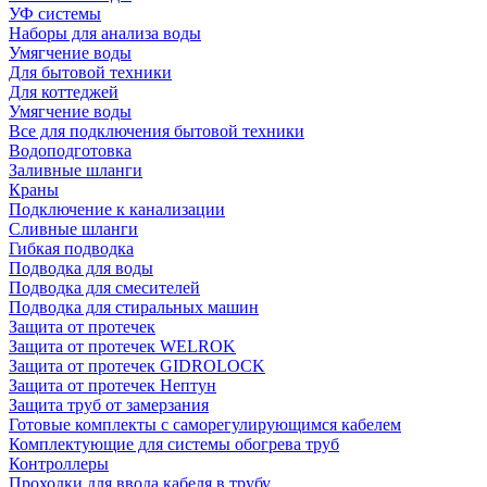
УФ системы
Наборы для анализа воды
Умягчение воды
Для бытовой техники
Для коттеджей
Умягчение воды
Все для подключения бытовой техники
Водоподготовка
Заливные шланги
Краны
Подключение к канализации
Сливные шланги
Гибкая подводка
Подводка для воды
Подводка для смесителей
Подводка для стиральных машин
Защита от протечек
Защита от протечек WELROK
Защита от протечек GIDROLOCK
Защита от протечек Нептун
Защита труб от замерзания
Готовые комплекты с саморегулирующимся кабелем
Комплектующие для системы обогрева труб
Контроллеры
Проходки для ввода кабеля в трубу