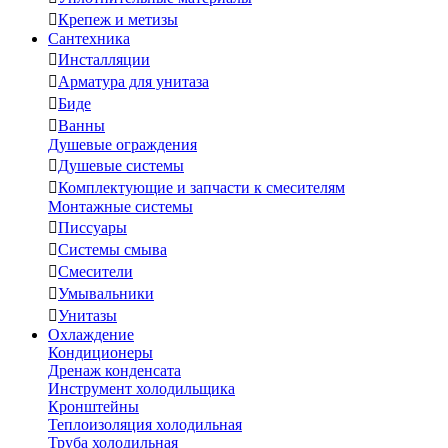

Крепеж и метизы
Сантехника

Инсталляции

Арматура для унитаза

Биде

Ванны
Душевые ограждения

Душевые системы

Комплектующие и запчасти к смесителям
Монтажные системы

Писсуары

Системы смыва

Смесители

Умывальники

Унитазы
Охлаждение
Кондиционеры
Дренаж конденсата
Инструмент холодильщика
Кронштейны
Теплоизоляция холодильная
Труба холодильная