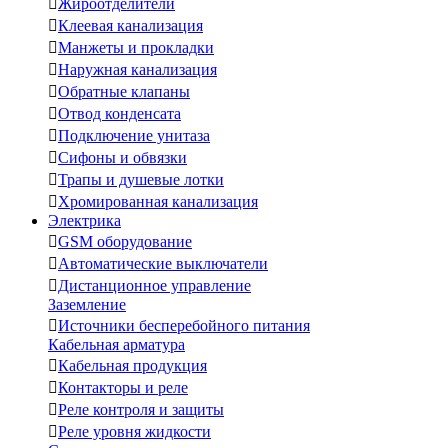

Жироотделители

Клеевая канализация

Манжеты и прокладки

Наружная канализация

Обратные клапаны

Отвод конденсата

Подключение унитаза

Сифоны и обвязки

Трапы и душевые лотки

Хромированная канализация
Электрика

GSM оборудование

Автоматические выключатели

Дистанционное управление
Заземление

Источники бесперебойного питания
Кабельная арматура

Кабельная продукция

Контакторы и реле

Реле контроля и защиты

Реле уровня жидкости