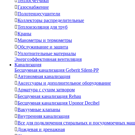

Теплосчетчики

Газоснабжение

Полотенцесушители

Коллекторы распределительные

Теплоизоляция для труб

Краны

Манометры и термометры

Обслуживание и защита

Уплотнительные материалы
Энергоэффективная вентиляция
Канализация
Бесшумная канализация Geberit Silent-PP

Автономная канализация

Аксессуары и дополнительное оборудование

Арматура с сухим затвором

Бесшумная канализация Rehau

Бесшумная канализация Uponor Decibel

Вакуумные клапаны

Внутренняя канализация

Все для подключения стиральных и посудомоечных ма

Дождевая и дренажная