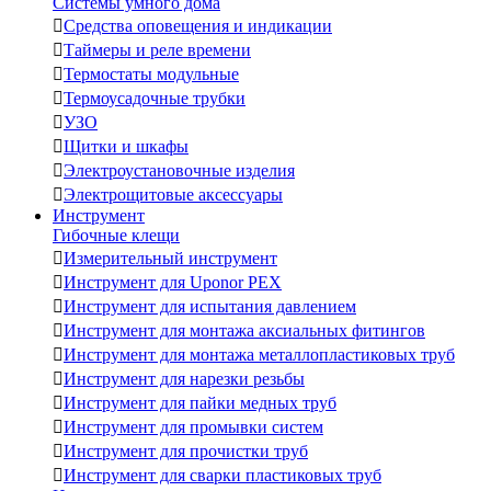
Системы умного дома

Средства оповещения и индикации

Таймеры и реле времени

Термостаты модульные

Термоусадочные трубки

УЗО

Щитки и шкафы

Электроустановочные изделия

Электрощитовые аксессуары
Инструмент
Гибочные клещи

Измерительный инструмент

Инструмент для Uponor PEX

Инструмент для испытания давлением

Инструмент для монтажа аксиальных фитингов

Инструмент для монтажа металлопластиковых труб

Инструмент для нарезки резьбы

Инструмент для пайки медных труб

Инструмент для промывки систем

Инструмент для прочистки труб

Инструмент для сварки пластиковых труб