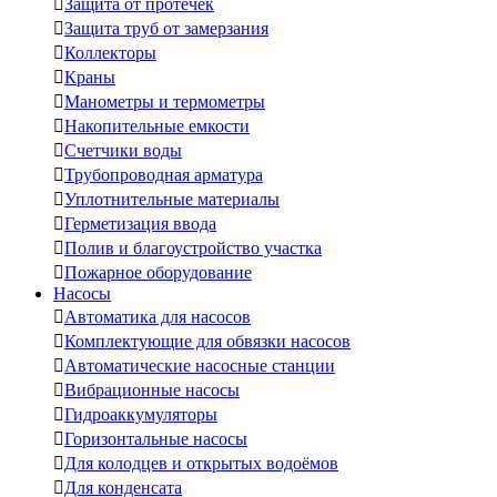

Защита от протечек

Защита труб от замерзания

Коллекторы

Краны

Манометры и термометры

Накопительные емкости

Счетчики воды

Трубопроводная арматура

Уплотнительные материалы

Герметизация ввода

Полив и благоустройство участка

Пожарное оборудование
Насосы

Автоматика для насосов

Комплектующие для обвязки насосов

Автоматические насосные станции

Вибрационные насосы

Гидроаккумуляторы

Горизонтальные насосы

Для колодцев и открытых водоёмов

Для конденсата