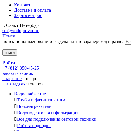
Контакты
Доставка и оплата
Задать вопрос
г. Санкт-Петербург
sm@vodoprovod.ru
Поиск
поиск по наименованию раздела или товара
переход в раздел
Войти
+7 (812) 350-45-25
заказать звонок
в корзине
:
товаров
в закладках
:
товаров
Водоснабжение

Трубы и фитинги к ним

Водонагреватели

Водоподготовка и фильтрация

Все для подключения бытовой техники

Гибкая подводка