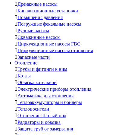

Дренажные насосы

Канализационные установки

Повышения давления

Погружные фекальные насосы

Ручные насосы

Скважинные насосы

Циркуляционные насосы ГВС

Циркуляционные насосы отопления

Запасные части
Отопление

Трубы и фитинги к ним

Котлы

Обвязка котельной

Электрические приборы отопления

Автоматика для отопления

Теплоаккумуляторы и бойлеры

Теплоносители

Отопление Теплый пол

Радиаторы и обвязка

Защита труб от замерзания