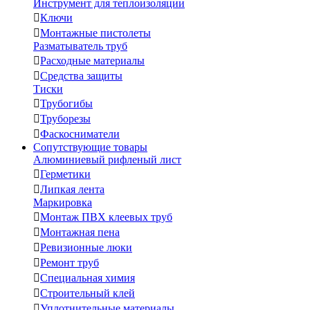
Инструмент для теплоизоляции

Ключи

Монтажные пистолеты
Разматыватель труб

Расходные материалы

Средства защиты
Тиски

Трубогибы

Труборезы

Фаскосниматели
Сопутствующие товары
Алюминиевый рифленый лист

Герметики

Липкая лента
Маркировка

Монтаж ПВХ клеевых труб

Монтажная пена

Ревизионные люки

Ремонт труб

Специальная химия

Строительный клей

Уплотнительные материалы