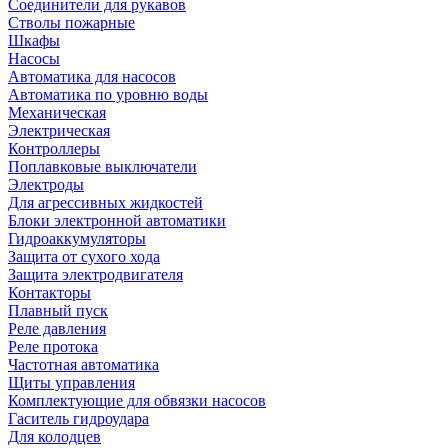
Соединители для рукавов
Стволы пожарные
Шкафы
Насосы
Автоматика для насосов
Автоматика по уровню воды
Механическая
Электрическая
Контроллеры
Поплавковые выключатели
Электроды
Для агрессивных жидкостей
Блоки электронной автоматики
Гидроаккумуляторы
Защита от сухого хода
Защита электродвигателя
Контакторы
Плавный пуск
Реле давления
Реле протока
Частотная автоматика
Щиты управления
Комплектующие для обвязки насосов
Гаситель гидроудара
Для колодцев