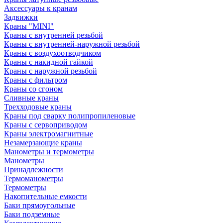
Аксессуары к кранам
Задвижки
Краны "MINI"
Краны с внутренней резьбой
Краны с внутренней-наружной резьбой
Краны с воздухоотводчиком
Краны с накидной гайкой
Краны с наружной резьбой
Краны с фильтром
Краны со сгоном
Сливные краны
Трехходовые краны
Краны под сварку полипропиленовые
Краны с сервоприводом
Краны электромагнитные
Незамерзающие краны
Манометры и термометры
Манометры
Принадлежности
Термоманометры
Термометры
Накопительные емкости
Баки прямоугольные
Баки подземные