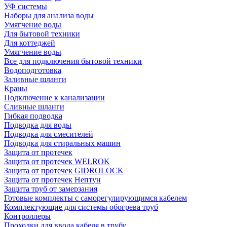
УФ системы
Наборы для анализа воды
Умягчение воды
Для бытовой техники
Для коттеджей
Умягчение воды
Все для подключения бытовой техники
Водоподготовка
Заливные шланги
Краны
Подключение к канализации
Сливные шланги
Гибкая подводка
Подводка для воды
Подводка для смесителей
Подводка для стиральных машин
Защита от протечек
Защита от протечек WELROK
Защита от протечек GIDROLOCK
Защита от протечек Нептун
Защита труб от замерзания
Готовые комплекты с саморегулирующимся кабелем
Комплектующие для системы обогрева труб
Контроллеры
Проходки для ввода кабеля в трубу