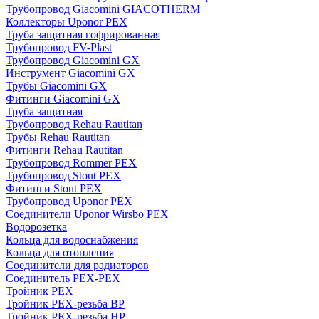
Трубопровод Giacomini GIACOTHERM
Коллекторы Uponor PEX
Труба защитная гофрированная
Трубопровод FV-Plast
Трубопровод Giacomini GX
Инструмент Giacomini GX
Трубы Giacomini GX
Фитинги Giacomini GX
Труба защитная
Трубопровод Rehau Rautitan
Трубы Rehau Rautitan
Фитинги Rehau Rautitan
Трубопровод Rommer PEX
Трубопровод Stout PEX
Фитинги Stout PEX
Трубопровод Uponor PEX
Соединители Uponor Wirsbo PEX
Водорозетка
Кольца для водоснабжения
Кольца для отопления
Соединители для радиаторов
Соединитель PEX-PEX
Тройник PEX
Тройник PEX-резьба ВР
Тройник PEX-резьба НР