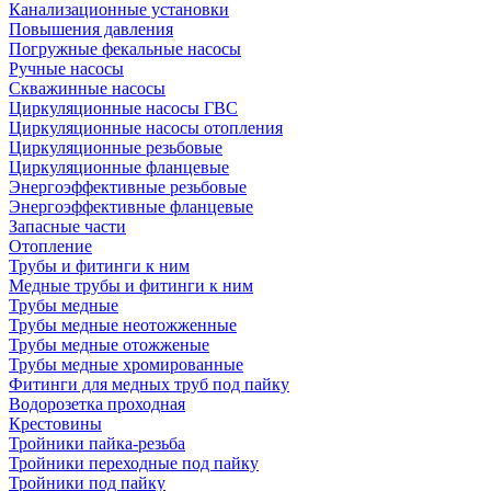
Канализационные установки
Повышения давления
Погружные фекальные насосы
Ручные насосы
Скважинные насосы
Циркуляционные насосы ГВС
Циркуляционные насосы отопления
Циркуляционные резьбовые
Циркуляционные фланцевые
Энергоэффективные резьбовые
Энергоэффективные фланцевые
Запасные части
Отопление
Трубы и фитинги к ним
Медные трубы и фитинги к ним
Трубы медные
Трубы медные неотожженные
Трубы медные отожженые
Трубы медные хромированные
Фитинги для медных труб под пайку
Водорозетка проходная
Крестовины
Тройники пайка-резьба
Тройники переходные под пайку
Тройники под пайку