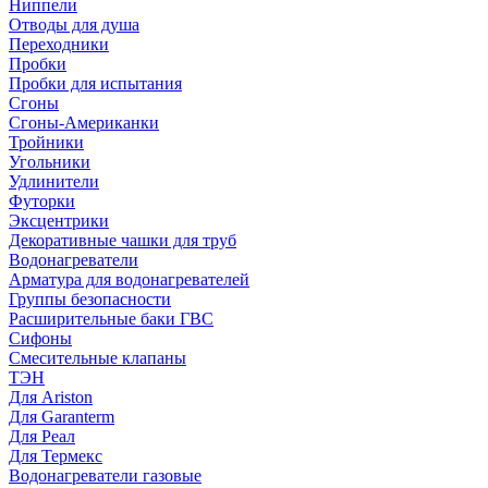
Ниппели
Отводы для душа
Переходники
Пробки
Пробки для испытания
Сгоны
Сгоны-Американки
Тройники
Угольники
Удлинители
Футорки
Эксцентрики
Декоративные чашки для труб
Водонагреватели
Арматура для водонагревателей
Группы безопасности
Расширительные баки ГВС
Сифоны
Смесительные клапаны
ТЭН
Для Ariston
Для Garanterm
Для Реал
Для Термекс
Водонагреватели газовые