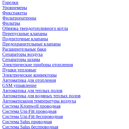
Горелки
Уровнемеры
Фикспакеты
Фильтропатроны
Фильтры
Обвязка твердотопливного котла
Перепускные клапаны
Подпиточные клапаны
Предохранительные клапаны
Расширительные баки
Сепараторы воздуха
Сепараторы шлама
Электрические приборы отопления
Пушки тепловые
Электрические конвекторы
Автоматика для отопления
GSM управление
Автоматика для теплых полов
Автоматика для водяных теплых полов
Автоматизация температуры воздуха
Система Kromwell проводная
Система Uni-Fitt проводная
Система Uni-Fitt беспроводная
Система Salus проводная
Система Salus беспроводная