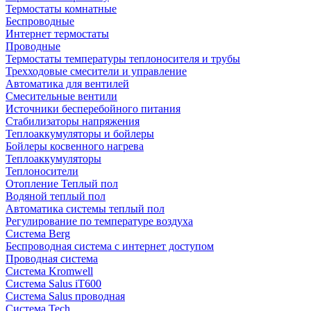
Термостаты комнатные
Беспроводные
Интернет термостаты
Проводные
Термостаты температуры теплоносителя и трубы
Трехходовые смесители и управление
Автоматика для вентилей
Смесительные вентили
Источники бесперебойного питания
Стабилизаторы напряжения
Теплоаккумуляторы и бойлеры
Бойлеры косвенного нагрева
Теплоаккумуляторы
Теплоносители
Отопление Теплый пол
Водяной теплый пол
Автоматика системы теплый пол
Регулирование по температуре воздуха
Система Berg
Беспроводная система с интернет доступом
Проводная система
Система Kromwell
Система Salus iT600
Система Salus проводная
Система Tech