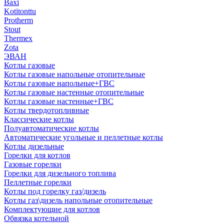
Baxi
Kotitonttu
Protherm
Stout
Thermex
Zota
ЭВАН
Котлы газовые
Котлы газовые напольные отопительные
Котлы газовые напольные+ГВС
Котлы газовые настенные отопительные
Котлы газовые настенные+ГВС
Котлы твердотопливные
Классические котлы
Полуавтоматические котлы
Автоматические угольные и пеллетные котлы
Котлы дизельные
Горелки для котлов
Газовые горелки
Горелки для дизельного топлива
Пеллетные горелки
Котлы под горелку газ/дизель
Котлы газ\дизель напольные отопительные
Комплектующие для котлов
Обвязка котельной