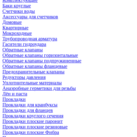
Комплектующие
Баки круглые
Счетчики воды
Аксессуары для счетчиков
Домовые
Квартирные
Мокроходные
Трубопроводная арматура
Гасители гидроудара
Обратные клапаны
Обратные клапаны горизонтальные
Обратные клапаны подпружиненные
Обратные клапаны фланцевые
Предохранительные клапаны
Редукторы давления
Уплотнительные материалы
Анаэробные герметики для резьбы
Лён и паста
Прокладки
Прокладки для кранбуксы
Прокладки для фланцев
Прокладки круглого сечения
Прокладки плоские паронит
Прокладки плоские резиновые
Прокладки плоские Фибра