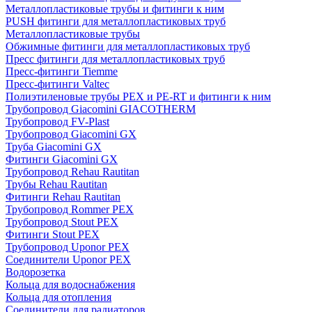
Металлопластиковые трубы и фитинги к ним
PUSH фитинги для металлопластиковых труб
Металлопластиковые трубы
Обжимные фитинги для металлопластиковых труб
Пресс фитинги для металлопластиковых труб
Пресс-фитинги Tiemme
Пресс-фитинги Valtec
Полиэтиленовые трубы PEX и PE-RT и фитинги к ним
Трубопровод Giacomini GIACOTHERM
Трубопровод FV-Plast
Трубопровод Giacomini GX
Труба Giacomini GX
Фитинги Giacomini GX
Трубопровод Rehau Rautitan
Трубы Rehau Rautitan
Фитинги Rehau Rautitan
Трубопровод Rommer PEX
Трубопровод Stout PEX
Фитинги Stout PEX
Трубопровод Uponor PEX
Соединители Uponor PEX
Водорозетка
Кольца для водоснабжения
Кольца для отопления
Соединители для радиаторов