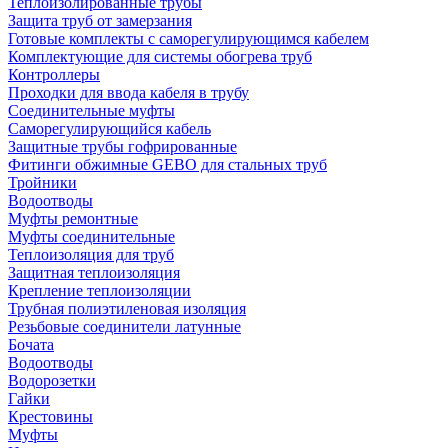
Теплоизолированные трубы
Защита труб от замерзания
Готовые комплекты с саморегулирующимся кабелем
Комплектующие для системы обогрева труб
Контроллеры
Проходки для ввода кабеля в трубу
Соединительные муфты
Саморегулирующийся кабель
Защитные трубы гофрированные
Фитинги обжимные GEBO для стальных труб
Тройники
Водоотводы
Муфты ремонтные
Муфты соединительные
Теплоизоляция для труб
Защитная теплоизоляция
Крепление теплоизоляции
Трубная полиэтиленовая изоляция
Резьбовые соединители латунные
Бочата
Водоотводы
Водорозетки
Гайки
Крестовины
Муфты