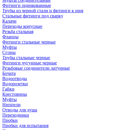
Муфты соединительные
Фитинги оцинкованные
Трубы из черной стали и фитинги к ним
Стальные фитинги под сварку
Калачи
Переходы конусные
Резьба стальная
Фланцы
Фитинги стальные черные
Муфты
Сгоны
Трубы стальные черные
Фитинги чугунные черные
Резьбовые соединители латунные
Бочата
Водоотводы
Водорозетки
Гайки
Крестовины
Муфты
Ниппели
Отводы для душа
Переходники
Пробки
Пробки для испытания