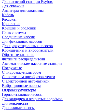
Для насосной станции Esybox
Для скважин
Адаптеры для скважины
Кабель
Кессоны
Крепление
Крышки и оголовки
Слив системы
Соединение кабеля
Для фекальных насосов
Для циркуляционных насосов
Кронштейны и виброгасители
Обратные клапаны
Фитинги распределители
Автоматические насосные станции
Погружные
С гидроаккумулятором
С частотным преобразователем
С электронной автоматикой
Вибрационные насосы
Гидроаккумуляторы
Горизонтальные насосы
Для колодцев и открытых водоёмов
Для конденсата
Дренажные насосы