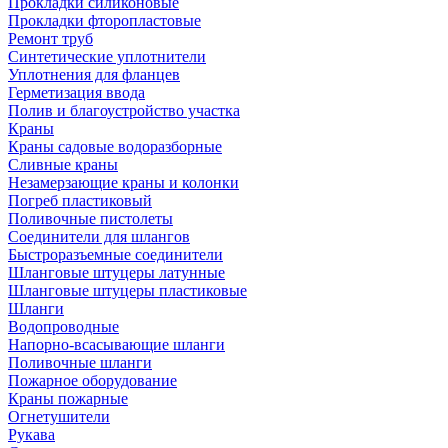
Прокладки силиконовые
Прокладки фторопластовые
Ремонт труб
Синтетические уплотнители
Уплотнения для фланцев
Герметизация ввода
Полив и благоустройство участка
Краны
Краны садовые водоразборные
Сливные краны
Незамерзающие краны и колонки
Погреб пластиковый
Поливочные пистолеты
Соединители для шлангов
Быстроразъемные соединители
Шланговые штуцеры латунные
Шланговые штуцеры пластиковые
Шланги
Водопроводные
Напорно-всасывающие шланги
Поливочные шланги
Пожарное оборудование
Краны пожарные
Огнетушители
Рукава