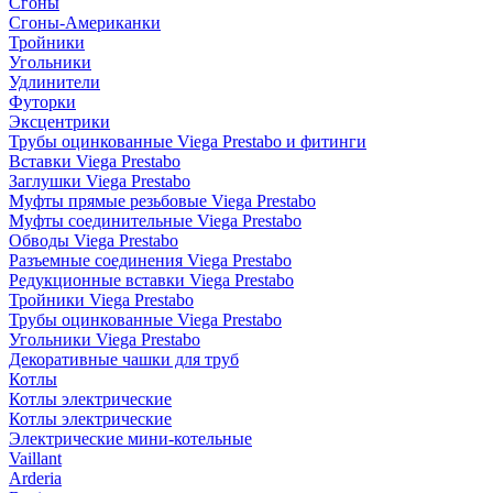
Сгоны
Сгоны-Американки
Тройники
Угольники
Удлинители
Футорки
Эксцентрики
Трубы оцинкованные Viega Prestabo и фитинги
Вставки Viega Prestabo
Заглушки Viega Prestabo
Муфты прямые резьбовые Viega Prestabo
Муфты соединительные Viega Prestabo
Обводы Viega Prestabo
Разъемные соединения Viega Prestabo
Редукционные вставки Viega Prestabo
Тройники Viega Prestabo
Трубы оцинкованные Viega Prestabo
Угольники Viega Prestabo
Декоративные чашки для труб
Котлы
Котлы электрические
Котлы электрические
Электрические мини-котельные
Vaillant
Arderia