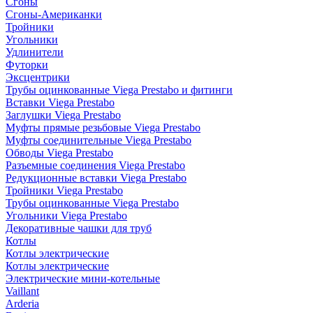
Сгоны
Сгоны-Американки
Тройники
Угольники
Удлинители
Футорки
Эксцентрики
Трубы оцинкованные Viega Prestabo и фитинги
Вставки Viega Prestabo
Заглушки Viega Prestabo
Муфты прямые резьбовые Viega Prestabo
Муфты соединительные Viega Prestabo
Обводы Viega Prestabo
Разъемные соединения Viega Prestabo
Редукционные вставки Viega Prestabo
Тройники Viega Prestabo
Трубы оцинкованные Viega Prestabo
Угольники Viega Prestabo
Декоративные чашки для труб
Котлы
Котлы электрические
Котлы электрические
Электрические мини-котельные
Vaillant
Arderia