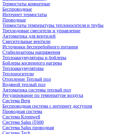
Термостаты комнатные
Беспроводные
Интернет термостаты
Проводные
Термостаты температуры теплоносителя и трубы
Трехходовые смесители и управление
Автоматика для вентилей
Смесительные вентили
Источники бесперебойного питания
Стабилизаторы напряжения
Теплоаккумуляторы и бойлеры
Бойлеры косвенного нагрева
Теплоаккумуляторы
Теплоносители
Отопление Теплый пол
Водяной теплый пол
Автоматика системы теплый пол
Регулирование по температуре воздуха
Система Berg
Беспроводная система с интернет доступом
Проводная система
Система Kromwell
Система Salus iT600
Система Salus проводная
Система Tech