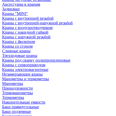
Аксессуары к кранам
Задвижки
Краны "MINI"
Краны с внутренней резьбой
Краны с внутренней-наружной резьбой
Краны с воздухоотводчиком
Краны с накидной гайкой
Краны с наружной резьбой
Краны с фильтром
Краны со сгоном
Сливные краны
Трехходовые краны
Краны под сварку полипропиленовые
Краны с сервоприводом
Краны электромагнитные
Незамерзающие краны
Манометры и термометры
Манометры
Принадлежности
Термоманометры
Термометры
Накопительные емкости
Баки прямоугольные
Баки подземные