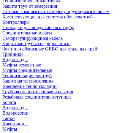
Теплоизолированные трубы
Защита труб от замерзания
Готовые комплекты с саморегулирующимся кабелем
Комплектующие для системы обогрева труб
Контроллеры
Проходки для ввода кабеля в трубу
Соединительные муфты
Саморегулирующийся кабель
Защитные трубы гофрированные
Фитинги обжимные GEBO для стальных труб
Тройники
Водоотводы
Муфты ремонтные
Муфты соединительные
Теплоизоляция для труб
Защитная теплоизоляция
Крепление теплоизоляции
Трубная полиэтиленовая изоляция
Резьбовые соединители латунные
Бочата
Водоотводы
Водорозетки
Гайки
Крестовины
Муфты