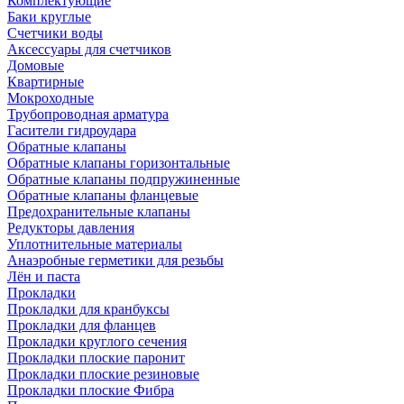
Комплектующие
Баки круглые
Счетчики воды
Аксессуары для счетчиков
Домовые
Квартирные
Мокроходные
Трубопроводная арматура
Гасители гидроудара
Обратные клапаны
Обратные клапаны горизонтальные
Обратные клапаны подпружиненные
Обратные клапаны фланцевые
Предохранительные клапаны
Редукторы давления
Уплотнительные материалы
Анаэробные герметики для резьбы
Лён и паста
Прокладки
Прокладки для кранбуксы
Прокладки для фланцев
Прокладки круглого сечения
Прокладки плоские паронит
Прокладки плоские резиновые
Прокладки плоские Фибра