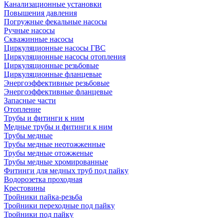
Канализационные установки
Повышения давления
Погружные фекальные насосы
Ручные насосы
Скважинные насосы
Циркуляционные насосы ГВС
Циркуляционные насосы отопления
Циркуляционные резьбовые
Циркуляционные фланцевые
Энергоэффективные резьбовые
Энергоэффективные фланцевые
Запасные части
Отопление
Трубы и фитинги к ним
Медные трубы и фитинги к ним
Трубы медные
Трубы медные неотожженные
Трубы медные отожженые
Трубы медные хромированные
Фитинги для медных труб под пайку
Водорозетка проходная
Крестовины
Тройники пайка-резьба
Тройники переходные под пайку
Тройники под пайку