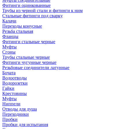
Муфты соединительные
Фитинги оцинкованные
Трубы из черной стали и фитинги к ним
Стальные фитинги под сварку
Калачи
Переходы конусные
Резьба стальная
Фланцы
Фитинги стальные черные
Муфты
Сгоны
Трубы стальные черные
Фитинги чугунные черные
Резьбовые соединители латунные
Бочата
Водоотводы
Водорозетки
Гайки
Крестовины
Муфты
Ниппели
Отводы для душа
Переходники
Пробки
Пробки для испытания