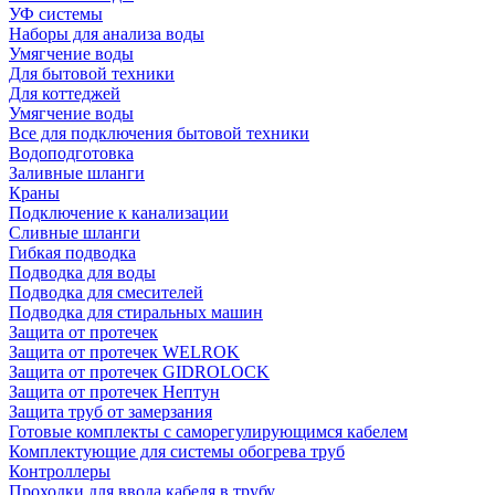
УФ системы
Наборы для анализа воды
Умягчение воды
Для бытовой техники
Для коттеджей
Умягчение воды
Все для подключения бытовой техники
Водоподготовка
Заливные шланги
Краны
Подключение к канализации
Сливные шланги
Гибкая подводка
Подводка для воды
Подводка для смесителей
Подводка для стиральных машин
Защита от протечек
Защита от протечек WELROK
Защита от протечек GIDROLOCK
Защита от протечек Нептун
Защита труб от замерзания
Готовые комплекты с саморегулирующимся кабелем
Комплектующие для системы обогрева труб
Контроллеры
Проходки для ввода кабеля в трубу