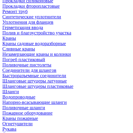
Прокладки силиконовые
Прокладки фторопластовые
Ремонт труб
Синтетические уплотнители
Уплотнения для фланцев
Герметизация ввода
Полив и благоустройство участка
Краны
Краны садовые водоразборные
Сливные краны
Незамерзающие краны и колонки
Погреб пластиковый
Поливочные пистолеты
Соединители для шлангов
Быстроразъемные соединители
Шланговые штуцеры латунные
Шланговые штуцеры пластиковые
Шланги
Водопроводные
Напорно-всасывающие шланги
Поливочные шланги
Пожарное оборудование
Краны пожарные
Огнетушители
Рукава