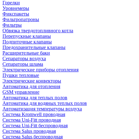
Горелки
Уровнемеры
Фикспакеты
Фильтропатроны
Фильтры
Обвязка твердотопливного котла
Перепускные клапаны
Подпиточные клапаны
Предохранительные клапаны
Расширительные баки
Сепараторы воздуха
Сепараторы шлама
Электрические приборы отопления
Пушки тепловые
Электрические конвекторы
Автоматика для отопления
GSM управление
Автоматика для теплых полов
Автоматика для водяных теплых полов
Автоматизация температуры воздуха
Система Kromwell проводная
Система Uni-Fitt проводная
Система Uni-Fitt беспроводная
Система Salus проводная
Система Salus беспроводная