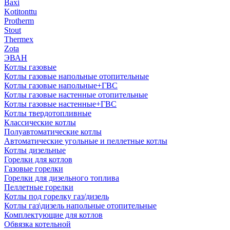
Baxi
Kotitonttu
Protherm
Stout
Thermex
Zota
ЭВАН
Котлы газовые
Котлы газовые напольные отопительные
Котлы газовые напольные+ГВС
Котлы газовые настенные отопительные
Котлы газовые настенные+ГВС
Котлы твердотопливные
Классические котлы
Полуавтоматические котлы
Автоматические угольные и пеллетные котлы
Котлы дизельные
Горелки для котлов
Газовые горелки
Горелки для дизельного топлива
Пеллетные горелки
Котлы под горелку газ/дизель
Котлы газ\дизель напольные отопительные
Комплектующие для котлов
Обвязка котельной