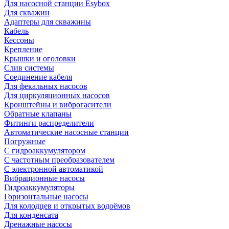
Для насосной станции Esybox
Для скважин
Адаптеры для скважины
Кабель
Кессоны
Крепление
Крышки и оголовки
Слив системы
Соединение кабеля
Для фекальных насосов
Для циркуляционных насосов
Кронштейны и виброгасители
Обратные клапаны
Фитинги распределители
Автоматические насосные станции
Погружные
С гидроаккумулятором
С частотным преобразователем
С электронной автоматикой
Вибрационные насосы
Гидроаккумуляторы
Горизонтальные насосы
Для колодцев и открытых водоёмов
Для конденсата
Дренажные насосы