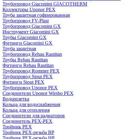
Трубопровод Giacomini GIACOTHERM
Коллекторы Uponor PEX
Труба защитная гофрированная
Трубопровод FV-Plast
Трубопровод Giacomini GX
Инструмент Giacomini GX
Трубы Giacomini GX
Фитинги Giacomini GX
Труба защитная
Трубопровод Rehau Rautitan
Трубы Rehau Rautitan
Фитинги Rehau Rautitan
Трубопровод Rommer PEX
Трубопровод Stout PEX
Фитинги Stout PEX
Трубопровод Uponor PEX
Соединители Uponor Wirsbo PEX
Водорозетка
Кольца для водоснабжения
Кольца для отопления
Соединители для радиаторов
Соединитель PEX-PEX
Тройник PEX
Тройник PEX-резьба ВР
Тройник PEX-резьба НР