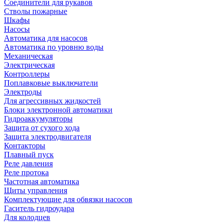
Соединители для рукавов
Стволы пожарные
Шкафы
Насосы
Автоматика для насосов
Автоматика по уровню воды
Механическая
Электрическая
Контроллеры
Поплавковые выключатели
Электроды
Для агрессивных жидкостей
Блоки электронной автоматики
Гидроаккумуляторы
Защита от сухого хода
Защита электродвигателя
Контакторы
Плавный пуск
Реле давления
Реле протока
Частотная автоматика
Щиты управления
Комплектующие для обвязки насосов
Гаситель гидроудара
Для колодцев