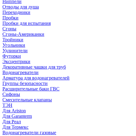
Ниппели
Отводы для душа
Переходники
Пробки
Пробки для испытания
Сгоны
Сгоны-Американки
Тройники
Угольники
Удлинители
Футорки
Эксцентрики
Декоративные чашки для труб
Водонагреватели
Арматура для водонагревателей
Группы безопасности
Расширительные баки ГВС
Сифоны
Смесительные клапаны
ТЭН
Для Ariston
Для Garanterm
Для Реал
Для Термекс
Водонагреватели газовые