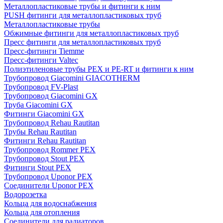
Металлопластиковые трубы и фитинги к ним
PUSH фитинги для металлопластиковых труб
Металлопластиковые трубы
Обжимные фитинги для металлопластиковых труб
Пресс фитинги для металлопластиковых труб
Пресс-фитинги Tiemme
Пресс-фитинги Valtec
Полиэтиленовые трубы PEX и PE-RT и фитинги к ним
Трубопровод Giacomini GIACOTHERM
Трубопровод FV-Plast
Трубопровод Giacomini GX
Труба Giacomini GX
Фитинги Giacomini GX
Трубопровод Rehau Rautitan
Трубы Rehau Rautitan
Фитинги Rehau Rautitan
Трубопровод Rommer PEX
Трубопровод Stout PEX
Фитинги Stout PEX
Трубопровод Uponor PEX
Соединители Uponor PEX
Водорозетка
Кольца для водоснабжения
Кольца для отопления
Соединители для радиаторов