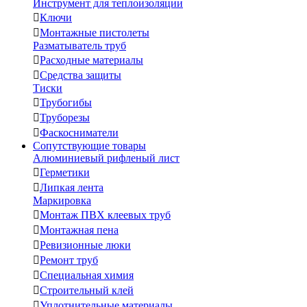
Инструмент для теплоизоляции

Ключи

Монтажные пистолеты
Разматыватель труб

Расходные материалы

Средства защиты
Тиски

Трубогибы

Труборезы

Фаскосниматели
Сопутствующие товары
Алюминиевый рифленый лист

Герметики

Липкая лента
Маркировка

Монтаж ПВХ клеевых труб

Монтажная пена

Ревизионные люки

Ремонт труб

Специальная химия

Строительный клей

Уплотнительные материалы