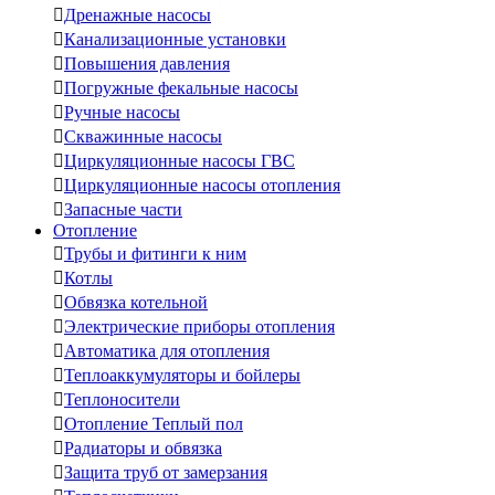

Дренажные насосы

Канализационные установки

Повышения давления

Погружные фекальные насосы

Ручные насосы

Скважинные насосы

Циркуляционные насосы ГВС

Циркуляционные насосы отопления

Запасные части
Отопление

Трубы и фитинги к ним

Котлы

Обвязка котельной

Электрические приборы отопления

Автоматика для отопления

Теплоаккумуляторы и бойлеры

Теплоносители

Отопление Теплый пол

Радиаторы и обвязка

Защита труб от замерзания