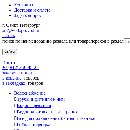
Контакты
Доставка и оплата
Задать вопрос
г. Санкт-Петербург
sm@vodoprovod.ru
Поиск
поиск по наименованию раздела или товара
переход в раздел
Войти
+7 (812) 350-45-25
заказать звонок
в корзине
:
товаров
в закладках
:
товаров
Водоснабжение

Трубы и фитинги к ним

Водонагреватели

Водоподготовка и фильтрация

Все для подключения бытовой техники

Гибкая подводка