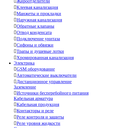

Жироотделители

Клеевая канализация

Манжеты и прокладки

Наружная канализация

Обратные клапаны

Отвод конденсата

Подключение унитаза

Сифоны и обвязки

Трапы и душевые лотки

Хромированная канализация
Электрика

GSM оборудование

Автоматические выключатели

Дистанционное управление
Заземление

Источники бесперебойного питания
Кабельная арматура

Кабельная продукция

Контакторы и реле

Реле контроля и защиты

Реле уровня жидкости