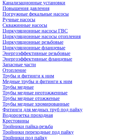
Канализационные установки
Повышения давления
Погружные фекальные насосы
Ручные насосы
Скважинные насосы
Циркуляционные насосы ГВС
Циркуляционные насосы отопления
Циркуляционные резьбовые
Циркуляционные фланцевые
Энергоэффективные резьбовые
Энергоэффективные фланцевые
Запасные части
Отопление
Трубы и фитинги к ним
Медные трубы и фитинги к ним
Трубы медные
Трубы медные неотожженные
Трубы медные отожженые
Трубы медные хромированные
Фитинги для медных труб под пайку
Водорозетка проходная
Крестовины
Тройники пайка-резьба
Тройники переходные под пайку
Тройники под пайку