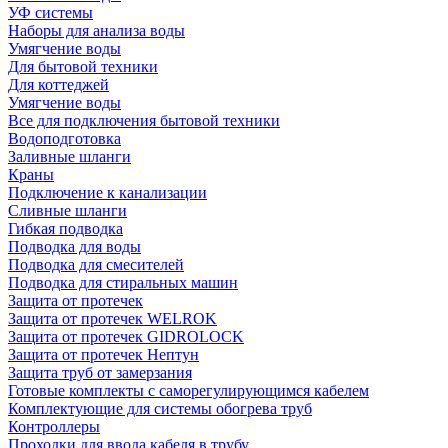
УФ системы
Наборы для анализа воды
Умягчение воды
Для бытовой техники
Для коттеджей
Умягчение воды
Все для подключения бытовой техники
Водоподготовка
Заливные шланги
Краны
Подключение к канализации
Сливные шланги
Гибкая подводка
Подводка для воды
Подводка для смесителей
Подводка для стиральных машин
Защита от протечек
Защита от протечек WELROK
Защита от протечек GIDROLOCK
Защита от протечек Нептун
Защита труб от замерзания
Готовые комплекты с саморегулирующимся кабелем
Комплектующие для системы обогрева труб
Контроллеры
Проходки для ввода кабеля в трубу