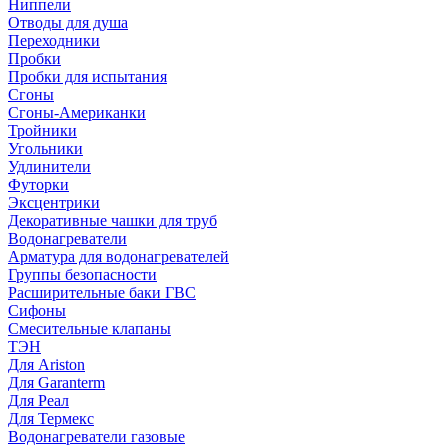
Ниппели
Отводы для душа
Переходники
Пробки
Пробки для испытания
Сгоны
Сгоны-Американки
Тройники
Угольники
Удлинители
Футорки
Эксцентрики
Декоративные чашки для труб
Водонагреватели
Арматура для водонагревателей
Группы безопасности
Расширительные баки ГВС
Сифоны
Смесительные клапаны
ТЭН
Для Ariston
Для Garanterm
Для Реал
Для Термекс
Водонагреватели газовые