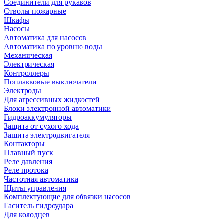
Соединители для рукавов
Стволы пожарные
Шкафы
Насосы
Автоматика для насосов
Автоматика по уровню воды
Механическая
Электрическая
Контроллеры
Поплавковые выключатели
Электроды
Для агрессивных жидкостей
Блоки электронной автоматики
Гидроаккумуляторы
Защита от сухого хода
Защита электродвигателя
Контакторы
Плавный пуск
Реле давления
Реле протока
Частотная автоматика
Щиты управления
Комплектующие для обвязки насосов
Гаситель гидроудара
Для колодцев