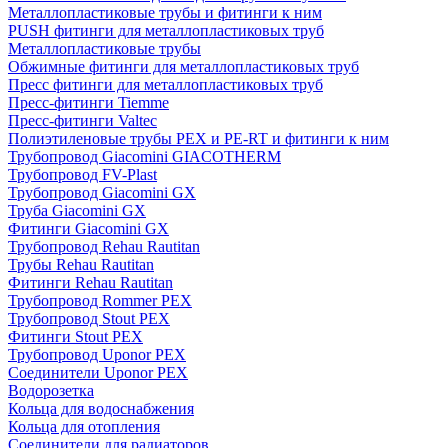
Металлопластиковые трубы и фитинги к ним
PUSH фитинги для металлопластиковых труб
Металлопластиковые трубы
Обжимные фитинги для металлопластиковых труб
Пресс фитинги для металлопластиковых труб
Пресс-фитинги Tiemme
Пресс-фитинги Valtec
Полиэтиленовые трубы PEX и PE-RT и фитинги к ним
Трубопровод Giacomini GIACOTHERM
Трубопровод FV-Plast
Трубопровод Giacomini GX
Труба Giacomini GX
Фитинги Giacomini GX
Трубопровод Rehau Rautitan
Трубы Rehau Rautitan
Фитинги Rehau Rautitan
Трубопровод Rommer PEX
Трубопровод Stout PEX
Фитинги Stout PEX
Трубопровод Uponor PEX
Соединители Uponor PEX
Водорозетка
Кольца для водоснабжения
Кольца для отопления
Соединители для радиаторов