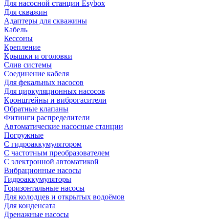
Для насосной станции Esybox
Для скважин
Адаптеры для скважины
Кабель
Кессоны
Крепление
Крышки и оголовки
Слив системы
Соединение кабеля
Для фекальных насосов
Для циркуляционных насосов
Кронштейны и виброгасители
Обратные клапаны
Фитинги распределители
Автоматические насосные станции
Погружные
С гидроаккумулятором
С частотным преобразователем
С электронной автоматикой
Вибрационные насосы
Гидроаккумуляторы
Горизонтальные насосы
Для колодцев и открытых водоёмов
Для конденсата
Дренажные насосы