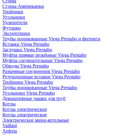
Сгоны
Сгоны-Американки
Тройники
Угольники
Удлинители
Футорки
Эксцентрики
Трубы оцинкованные Viega Prestabo и фитинги
Вставки Viega Prestabo
Заглушки Viega Prestabo
Муфты прямые резьбовые Viega Prestabo
Муфты соединительные Viega Prestabo
Обводы Viega Prestabo
Разъемные соединения Viega Prestabo
Редукционные вставки Viega Prestabo
Тройники Viega Prestabo
Трубы оцинкованные Viega Prestabo
Угольники Viega Prestabo
Декоративные чашки для труб
Котлы
Котлы электрические
Котлы электрические
Электрические мини-котельные
Vaillant
Arderia