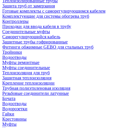
Теплоизолированные трубы
Защита труб от замерзания
Готовые комплекты с саморегулирующимся кабелем
Комплектующие для системы обогрева труб
Контроллеры
Проходки для ввода кабеля в трубу
Соединительные муфты
Саморегулирующийся кабель
Защитные трубы гофрированные
Фитинги обжимные GEBO для стальных труб
Тройники
Водоотводы
Муфты ремонтные
Муфты соединительные
Теплоизоляция для труб
Защитная теплоизоляция
Крепление теплоизоляции
Трубная полиэтиленовая изоляция
Резьбовые соединители латунные
Бочата
Водоотводы
Водорозетки
Гайки
Крестовины
Муфты