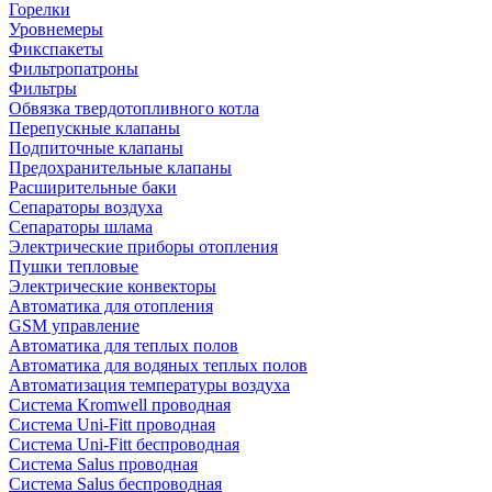
Горелки
Уровнемеры
Фикспакеты
Фильтропатроны
Фильтры
Обвязка твердотопливного котла
Перепускные клапаны
Подпиточные клапаны
Предохранительные клапаны
Расширительные баки
Сепараторы воздуха
Сепараторы шлама
Электрические приборы отопления
Пушки тепловые
Электрические конвекторы
Автоматика для отопления
GSM управление
Автоматика для теплых полов
Автоматика для водяных теплых полов
Автоматизация температуры воздуха
Система Kromwell проводная
Система Uni-Fitt проводная
Система Uni-Fitt беспроводная
Система Salus проводная
Система Salus беспроводная