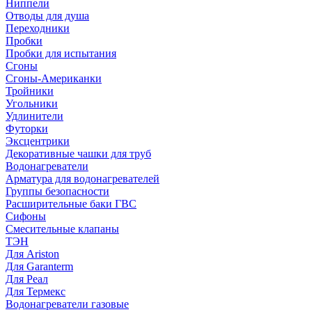
Ниппели
Отводы для душа
Переходники
Пробки
Пробки для испытания
Сгоны
Сгоны-Американки
Тройники
Угольники
Удлинители
Футорки
Эксцентрики
Декоративные чашки для труб
Водонагреватели
Арматура для водонагревателей
Группы безопасности
Расширительные баки ГВС
Сифоны
Смесительные клапаны
ТЭН
Для Ariston
Для Garanterm
Для Реал
Для Термекс
Водонагреватели газовые