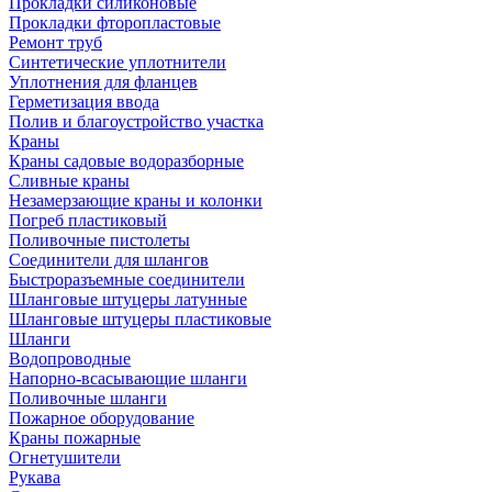
Прокладки силиконовые
Прокладки фторопластовые
Ремонт труб
Синтетические уплотнители
Уплотнения для фланцев
Герметизация ввода
Полив и благоустройство участка
Краны
Краны садовые водоразборные
Сливные краны
Незамерзающие краны и колонки
Погреб пластиковый
Поливочные пистолеты
Соединители для шлангов
Быстроразъемные соединители
Шланговые штуцеры латунные
Шланговые штуцеры пластиковые
Шланги
Водопроводные
Напорно-всасывающие шланги
Поливочные шланги
Пожарное оборудование
Краны пожарные
Огнетушители
Рукава