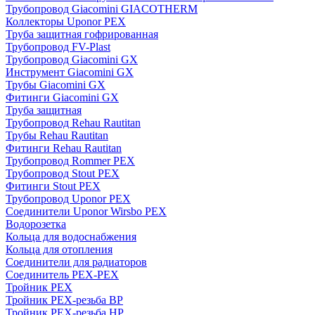
Трубопровод Giacomini GIACOTHERM
Коллекторы Uponor PEX
Труба защитная гофрированная
Трубопровод FV-Plast
Трубопровод Giacomini GX
Инструмент Giacomini GX
Трубы Giacomini GX
Фитинги Giacomini GX
Труба защитная
Трубопровод Rehau Rautitan
Трубы Rehau Rautitan
Фитинги Rehau Rautitan
Трубопровод Rommer PEX
Трубопровод Stout PEX
Фитинги Stout PEX
Трубопровод Uponor PEX
Соединители Uponor Wirsbo PEX
Водорозетка
Кольца для водоснабжения
Кольца для отопления
Соединители для радиаторов
Соединитель PEX-PEX
Тройник PEX
Тройник PEX-резьба ВР
Тройник PEX-резьба НР