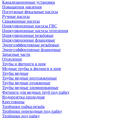
Канализационные установки
Повышения давления
Погружные фекальные насосы
Ручные насосы
Скважинные насосы
Циркуляционные насосы ГВС
Циркуляционные насосы отопления
Циркуляционные резьбовые
Циркуляционные фланцевые
Энергоэффективные резьбовые
Энергоэффективные фланцевые
Запасные части
Отопление
Трубы и фитинги к ним
Медные трубы и фитинги к ним
Трубы медные
Трубы медные неотожженные
Трубы медные отожженые
Трубы медные хромированные
Фитинги для медных труб под пайку
Водорозетка проходная
Крестовины
Тройники пайка-резьба
Тройники переходные под пайку
Тройники под пайку