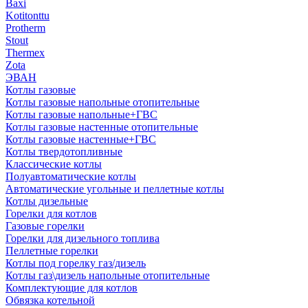
Baxi
Kotitonttu
Protherm
Stout
Thermex
Zota
ЭВАН
Котлы газовые
Котлы газовые напольные отопительные
Котлы газовые напольные+ГВС
Котлы газовые настенные отопительные
Котлы газовые настенные+ГВС
Котлы твердотопливные
Классические котлы
Полуавтоматические котлы
Автоматические угольные и пеллетные котлы
Котлы дизельные
Горелки для котлов
Газовые горелки
Горелки для дизельного топлива
Пеллетные горелки
Котлы под горелку газ/дизель
Котлы газ\дизель напольные отопительные
Комплектующие для котлов
Обвязка котельной