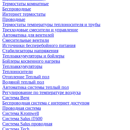
Термостаты комнатные
Беспроводные
Интернет термостаты
Проводные
Термостаты температуры теплоносителя и трубы
Трехходовые смесители и управление
Автоматика для вентилей
Смесительные вентили
Источники бесперебойного питания
Стабилизаторы напряжения
Теплоаккумуляторы и бойлеры
Бойлеры косвенного нагрева
Теплоаккумуляторы
Теплоносители
Отопление Теплый пол
Водяной теплый пол
Автоматика системы теплый пол
Регулирование по температуре воздуха
Система Berg
Беспроводная система с интернет доступом
Проводная система
Система Kromwell
Система Salus iT600
Система Salus проводная
Система Tech