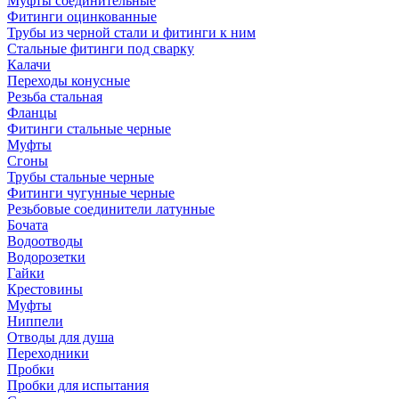
Муфты соединительные
Фитинги оцинкованные
Трубы из черной стали и фитинги к ним
Стальные фитинги под сварку
Калачи
Переходы конусные
Резьба стальная
Фланцы
Фитинги стальные черные
Муфты
Сгоны
Трубы стальные черные
Фитинги чугунные черные
Резьбовые соединители латунные
Бочата
Водоотводы
Водорозетки
Гайки
Крестовины
Муфты
Ниппели
Отводы для душа
Переходники
Пробки
Пробки для испытания