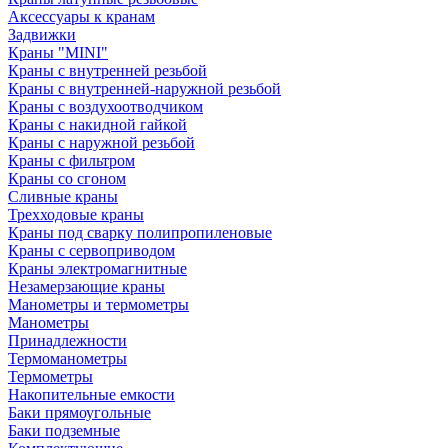
Аксессуары к кранам
Задвижки
Краны "MINI"
Краны с внутренней резьбой
Краны с внутренней-наружной резьбой
Краны с воздухоотводчиком
Краны с накидной гайкой
Краны с наружной резьбой
Краны с фильтром
Краны со сгоном
Сливные краны
Трехходовые краны
Краны под сварку полипропиленовые
Краны с сервоприводом
Краны электромагнитные
Незамерзающие краны
Манометры и термометры
Манометры
Принадлежности
Термоманометры
Термометры
Накопительные емкости
Баки прямоугольные
Баки подземные