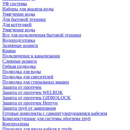
УФ системы
Наборы для анализа воды
Умягчение воды
Для бытовой техники
Для коттеджей
Умягчение воды
Все для подключения бытовой техники
Водоподготовка
Заливные шланги
Краны
Подключение к канализации
Сливные шланги
Гибкая подводка
Подводка для воды
Подводка для смесителей
Подводка для стиральных машин
Защита от протечек
Защита от протечек WELROK
Защита от протечек GIDROLOCK
Защита от протечек Нептун
Защита труб от замерзания
Готовые комплекты с саморегулирующимся кабелем
Комплектующие для системы обогрева труб
Контроллеры
Проходки для ввода кабеля в трубу