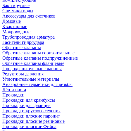
Комплектующие
Баки круглые
Счетчики воды
Аксессуары для счетчиков
Домовые
Квартирные
Мокроходные
Трубопроводная арматура
Гасители гидроудара
Обратные клапаны
Обратные клапаны горизонтальные
Обратные клапаны подпружиненные
Обратные клапаны фланцевые
Предохранительные клапаны
Редукторы давления
Уплотнительные материалы
Анаэробные герметики для резьбы
Лён и паста
Прокладки
Прокладки для кранбуксы
Прокладки для фланцев
Прокладки круглого сечения
Прокладки плоские паронит
Прокладки плоские резиновые
Прокладки плоские Фибра