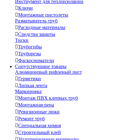
Инструмент для теплоизоляции

Ключи

Монтажные пистолеты
Разматыватель труб

Расходные материалы

Средства защиты
Тиски

Трубогибы

Труборезы

Фаскосниматели
Сопутствующие товары
Алюминиевый рифленый лист

Герметики

Липкая лента
Маркировка

Монтаж ПВХ клеевых труб

Монтажная пена

Ревизионные люки

Ремонт труб

Специальная химия

Строительный клей

Уплотнительные материалы