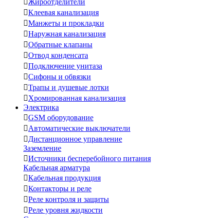

Жироотделители

Клеевая канализация

Манжеты и прокладки

Наружная канализация

Обратные клапаны

Отвод конденсата

Подключение унитаза

Сифоны и обвязки

Трапы и душевые лотки

Хромированная канализация
Электрика

GSM оборудование

Автоматические выключатели

Дистанционное управление
Заземление

Источники бесперебойного питания
Кабельная арматура

Кабельная продукция

Контакторы и реле

Реле контроля и защиты

Реле уровня жидкости