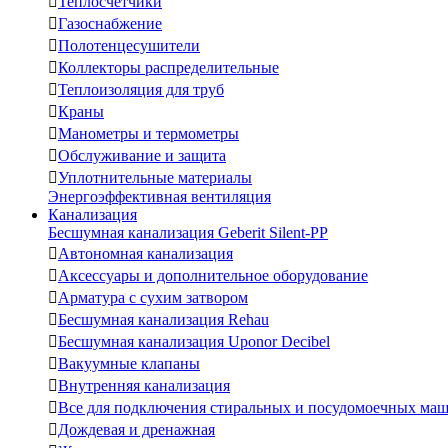

Теплосчетчики

Газоснабжение

Полотенцесушители

Коллекторы распределительные

Теплоизоляция для труб

Краны

Манометры и термометры

Обслуживание и защита

Уплотнительные материалы
Энергоэффективная вентиляция
Канализация
Бесшумная канализация Geberit Silent-PP

Автономная канализация

Аксессуары и дополнительное оборудование

Арматура с сухим затвором

Бесшумная канализация Rehau

Бесшумная канализация Uponor Decibel

Вакуумные клапаны

Внутренняя канализация

Все для подключения стиральных и посудомоечных ма

Дождевая и дренажная