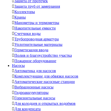

Защита от протечек

Защита труб от замерзания

Коллекторы

Краны

Манометры и термометры

Накопительные емкости

Счетчики воды

Трубопроводная арматура

Уплотнительные материалы

Герметизация ввода

Полив и благоустройство участка

Пожарное оборудование
Насосы

Автоматика для насосов

Комплектующие для обвязки насосов

Автоматические насосные станции

Вибрационные насосы

Гидроаккумуляторы

Горизонтальные насосы

Для колодцев и открытых водоёмов

Для конденсата