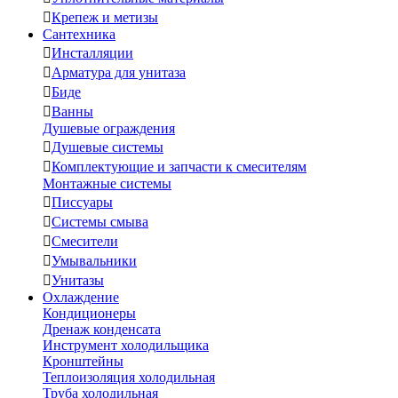

Крепеж и метизы
Сантехника

Инсталляции

Арматура для унитаза

Биде

Ванны
Душевые ограждения

Душевые системы

Комплектующие и запчасти к смесителям
Монтажные системы

Писсуары

Системы смыва

Смесители

Умывальники

Унитазы
Охлаждение
Кондиционеры
Дренаж конденсата
Инструмент холодильщика
Кронштейны
Теплоизоляция холодильная
Труба холодильная