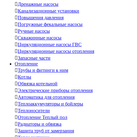

Дренажные насосы

Канализационные установки

Повышения давления

Погружные фекальные насосы

Ручные насосы

Скважинные насосы

Циркуляционные насосы ГВС

Циркуляционные насосы отопления

Запасные части
Отопление

Трубы и фитинги к ним

Котлы

Обвязка котельной

Электрические приборы отопления

Автоматика для отопления

Теплоаккумуляторы и бойлеры

Теплоносители

Отопление Теплый пол

Радиаторы и обвязка

Защита труб от замерзания