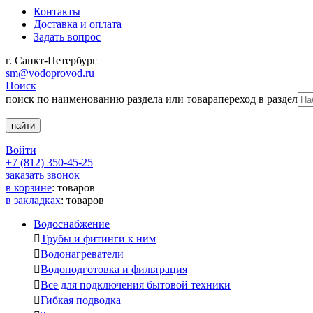
Контакты
Доставка и оплата
Задать вопрос
г. Санкт-Петербург
sm@vodoprovod.ru
Поиск
поиск по наименованию раздела или товара
переход в раздел
Войти
+7 (812) 350-45-25
заказать звонок
в корзине
:
товаров
в закладках
:
товаров
Водоснабжение

Трубы и фитинги к ним

Водонагреватели

Водоподготовка и фильтрация

Все для подключения бытовой техники

Гибкая подводка