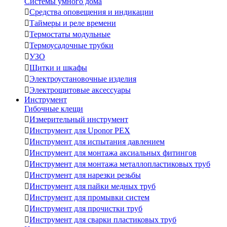
Системы умного дома

Средства оповещения и индикации

Таймеры и реле времени

Термостаты модульные

Термоусадочные трубки

УЗО

Щитки и шкафы

Электроустановочные изделия

Электрощитовые аксессуары
Инструмент
Гибочные клещи

Измерительный инструмент

Инструмент для Uponor PEX

Инструмент для испытания давлением

Инструмент для монтажа аксиальных фитингов

Инструмент для монтажа металлопластиковых труб

Инструмент для нарезки резьбы

Инструмент для пайки медных труб

Инструмент для промывки систем

Инструмент для прочистки труб

Инструмент для сварки пластиковых труб