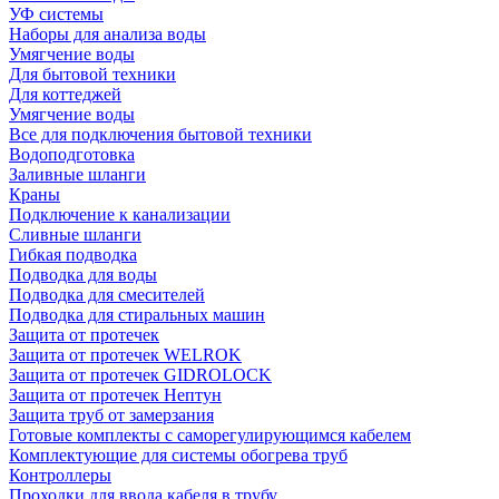
УФ системы
Наборы для анализа воды
Умягчение воды
Для бытовой техники
Для коттеджей
Умягчение воды
Все для подключения бытовой техники
Водоподготовка
Заливные шланги
Краны
Подключение к канализации
Сливные шланги
Гибкая подводка
Подводка для воды
Подводка для смесителей
Подводка для стиральных машин
Защита от протечек
Защита от протечек WELROK
Защита от протечек GIDROLOCK
Защита от протечек Нептун
Защита труб от замерзания
Готовые комплекты с саморегулирующимся кабелем
Комплектующие для системы обогрева труб
Контроллеры
Проходки для ввода кабеля в трубу