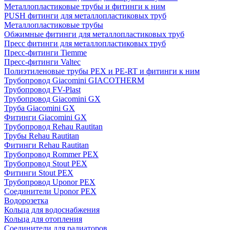
Металлопластиковые трубы и фитинги к ним
PUSH фитинги для металлопластиковых труб
Металлопластиковые трубы
Обжимные фитинги для металлопластиковых труб
Пресс фитинги для металлопластиковых труб
Пресс-фитинги Tiemme
Пресс-фитинги Valtec
Полиэтиленовые трубы PEX и PE-RT и фитинги к ним
Трубопровод Giacomini GIACOTHERM
Трубопровод FV-Plast
Трубопровод Giacomini GX
Труба Giacomini GX
Фитинги Giacomini GX
Трубопровод Rehau Rautitan
Трубы Rehau Rautitan
Фитинги Rehau Rautitan
Трубопровод Rommer PEX
Трубопровод Stout PEX
Фитинги Stout PEX
Трубопровод Uponor PEX
Соединители Uponor PEX
Водорозетка
Кольца для водоснабжения
Кольца для отопления
Соединители для радиаторов