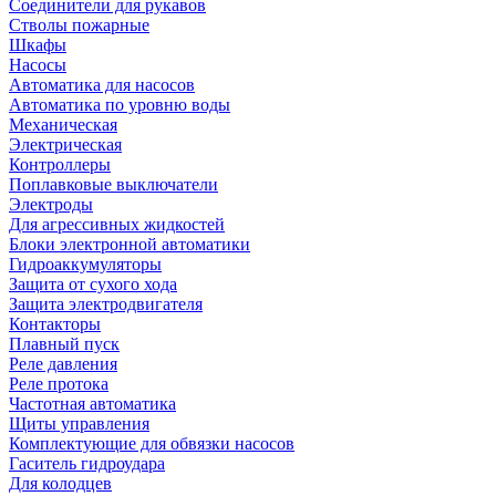
Соединители для рукавов
Стволы пожарные
Шкафы
Насосы
Автоматика для насосов
Автоматика по уровню воды
Механическая
Электрическая
Контроллеры
Поплавковые выключатели
Электроды
Для агрессивных жидкостей
Блоки электронной автоматики
Гидроаккумуляторы
Защита от сухого хода
Защита электродвигателя
Контакторы
Плавный пуск
Реле давления
Реле протока
Частотная автоматика
Щиты управления
Комплектующие для обвязки насосов
Гаситель гидроудара
Для колодцев