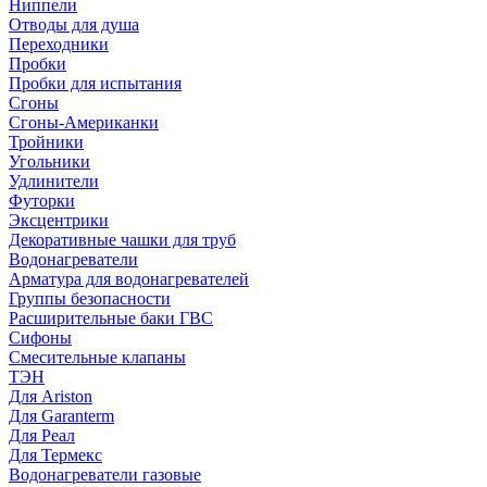
Ниппели
Отводы для душа
Переходники
Пробки
Пробки для испытания
Сгоны
Сгоны-Американки
Тройники
Угольники
Удлинители
Футорки
Эксцентрики
Декоративные чашки для труб
Водонагреватели
Арматура для водонагревателей
Группы безопасности
Расширительные баки ГВС
Сифоны
Смесительные клапаны
ТЭН
Для Ariston
Для Garanterm
Для Реал
Для Термекс
Водонагреватели газовые