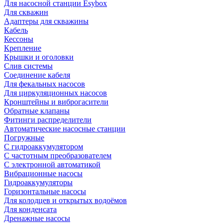
Для насосной станции Esybox
Для скважин
Адаптеры для скважины
Кабель
Кессоны
Крепление
Крышки и оголовки
Слив системы
Соединение кабеля
Для фекальных насосов
Для циркуляционных насосов
Кронштейны и виброгасители
Обратные клапаны
Фитинги распределители
Автоматические насосные станции
Погружные
С гидроаккумулятором
С частотным преобразователем
С электронной автоматикой
Вибрационные насосы
Гидроаккумуляторы
Горизонтальные насосы
Для колодцев и открытых водоёмов
Для конденсата
Дренажные насосы