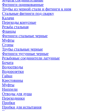
Муфты соединительные
Фитинги оцинкованные
Трубы из черной стали и фитинги к ним
Стальные фитинги под сварку
Калачи
Переходы конусные
Резьба стальная
Фланцы
Фитинги стальные черные
Муфты
Сгоны
Трубы стальные черные
Фитинги чугунные черные
Резьбовые соединители латунные
Бочата
Водоотводы
Водорозетки
Гайки
Крестовины
Муфты
Ниппели
Отводы для душа
Переходники
Пробки
Пробки для испытания