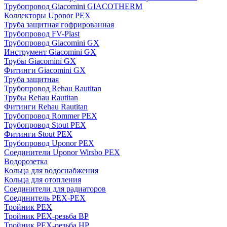
Трубопровод Giacomini GIACOTHERM
Коллекторы Uponor PEX
Труба защитная гофрированная
Трубопровод FV-Plast
Трубопровод Giacomini GX
Инструмент Giacomini GX
Трубы Giacomini GX
Фитинги Giacomini GX
Труба защитная
Трубопровод Rehau Rautitan
Трубы Rehau Rautitan
Фитинги Rehau Rautitan
Трубопровод Rommer PEX
Трубопровод Stout PEX
Фитинги Stout PEX
Трубопровод Uponor PEX
Соединители Uponor Wirsbo PEX
Водорозетка
Кольца для водоснабжения
Кольца для отопления
Соединители для радиаторов
Соединитель PEX-PEX
Тройник PEX
Тройник PEX-резьба ВР
Тройник PEX-резьба НР