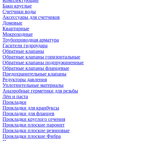
Комплектующие
Баки круглые
Счетчики воды
Аксессуары для счетчиков
Домовые
Квартирные
Мокроходные
Трубопроводная арматура
Гасители гидроудара
Обратные клапаны
Обратные клапаны горизонтальные
Обратные клапаны подпружиненные
Обратные клапаны фланцевые
Предохранительные клапаны
Редукторы давления
Уплотнительные материалы
Анаэробные герметики для резьбы
Лён и паста
Прокладки
Прокладки для кранбуксы
Прокладки для фланцев
Прокладки круглого сечения
Прокладки плоские паронит
Прокладки плоские резиновые
Прокладки плоские Фибра