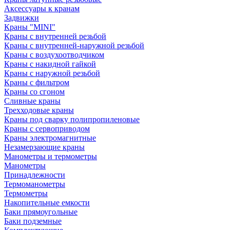
Аксессуары к кранам
Задвижки
Краны "MINI"
Краны с внутренней резьбой
Краны с внутренней-наружной резьбой
Краны с воздухоотводчиком
Краны с накидной гайкой
Краны с наружной резьбой
Краны с фильтром
Краны со сгоном
Сливные краны
Трехходовые краны
Краны под сварку полипропиленовые
Краны с сервоприводом
Краны электромагнитные
Незамерзающие краны
Манометры и термометры
Манометры
Принадлежности
Термоманометры
Термометры
Накопительные емкости
Баки прямоугольные
Баки подземные