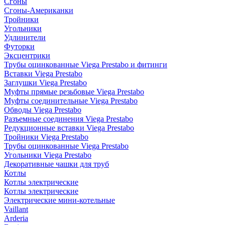
Сгоны
Сгоны-Американки
Тройники
Угольники
Удлинители
Футорки
Эксцентрики
Трубы оцинкованные Viega Prestabo и фитинги
Вставки Viega Prestabo
Заглушки Viega Prestabo
Муфты прямые резьбовые Viega Prestabo
Муфты соединительные Viega Prestabo
Обводы Viega Prestabo
Разъемные соединения Viega Prestabo
Редукционные вставки Viega Prestabo
Тройники Viega Prestabo
Трубы оцинкованные Viega Prestabo
Угольники Viega Prestabo
Декоративные чашки для труб
Котлы
Котлы электрические
Котлы электрические
Электрические мини-котельные
Vaillant
Arderia