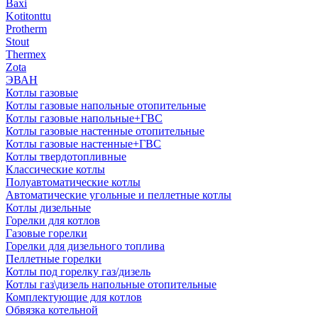
Baxi
Kotitonttu
Protherm
Stout
Thermex
Zota
ЭВАН
Котлы газовые
Котлы газовые напольные отопительные
Котлы газовые напольные+ГВС
Котлы газовые настенные отопительные
Котлы газовые настенные+ГВС
Котлы твердотопливные
Классические котлы
Полуавтоматические котлы
Автоматические угольные и пеллетные котлы
Котлы дизельные
Горелки для котлов
Газовые горелки
Горелки для дизельного топлива
Пеллетные горелки
Котлы под горелку газ/дизель
Котлы газ\дизель напольные отопительные
Комплектующие для котлов
Обвязка котельной