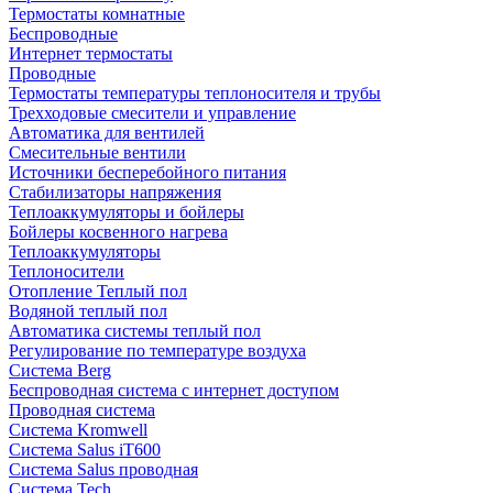
Термостаты комнатные
Беспроводные
Интернет термостаты
Проводные
Термостаты температуры теплоносителя и трубы
Трехходовые смесители и управление
Автоматика для вентилей
Смесительные вентили
Источники бесперебойного питания
Стабилизаторы напряжения
Теплоаккумуляторы и бойлеры
Бойлеры косвенного нагрева
Теплоаккумуляторы
Теплоносители
Отопление Теплый пол
Водяной теплый пол
Автоматика системы теплый пол
Регулирование по температуре воздуха
Система Berg
Беспроводная система с интернет доступом
Проводная система
Система Kromwell
Система Salus iT600
Система Salus проводная
Система Tech