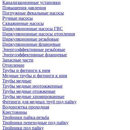
Канализационные установки
Повышения давления
Погружные фекальные насосы
Ручные насосы
Скважинные насосы
Циркуляционные насосы ГВС
Циркуляционные насосы отопления
Циркуляционные резьбовые
Циркуляционные фланцевые
Энергоэффективные резьбовые
Энергоэффективные фланцевые
Запасные части
Отопление
Трубы и фитинги к ним
Медные трубы и фитинги к ним
Трубы медные
Трубы медные неотожженные
Трубы медные отожженые
Трубы медные хромированные
Фитинги для медных труб под пайку
Водорозетка проходная
Крестовины
Тройники пайка-резьба
Тройники переходные под пайку
Тройники под пайку