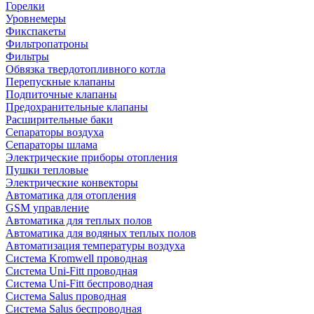
Горелки
Уровнемеры
Фикспакеты
Фильтропатроны
Фильтры
Обвязка твердотопливного котла
Перепускные клапаны
Подпиточные клапаны
Предохранительные клапаны
Расширительные баки
Сепараторы воздуха
Сепараторы шлама
Электрические приборы отопления
Пушки тепловые
Электрические конвекторы
Автоматика для отопления
GSM управление
Автоматика для теплых полов
Автоматика для водяных теплых полов
Автоматизация температуры воздуха
Система Kromwell проводная
Система Uni-Fitt проводная
Система Uni-Fitt беспроводная
Система Salus проводная
Система Salus беспроводная