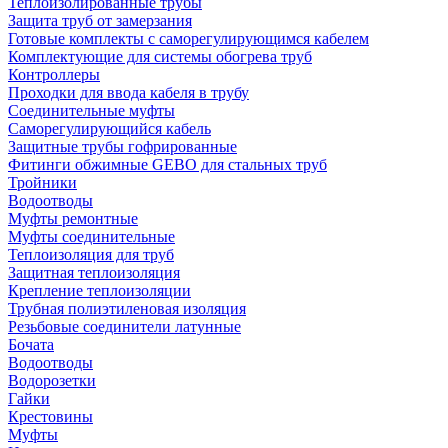
Теплоизолированные трубы
Защита труб от замерзания
Готовые комплекты с саморегулирующимся кабелем
Комплектующие для системы обогрева труб
Контроллеры
Проходки для ввода кабеля в трубу
Соединительные муфты
Саморегулирующийся кабель
Защитные трубы гофрированные
Фитинги обжимные GEBO для стальных труб
Тройники
Водоотводы
Муфты ремонтные
Муфты соединительные
Теплоизоляция для труб
Защитная теплоизоляция
Крепление теплоизоляции
Трубная полиэтиленовая изоляция
Резьбовые соединители латунные
Бочата
Водоотводы
Водорозетки
Гайки
Крестовины
Муфты