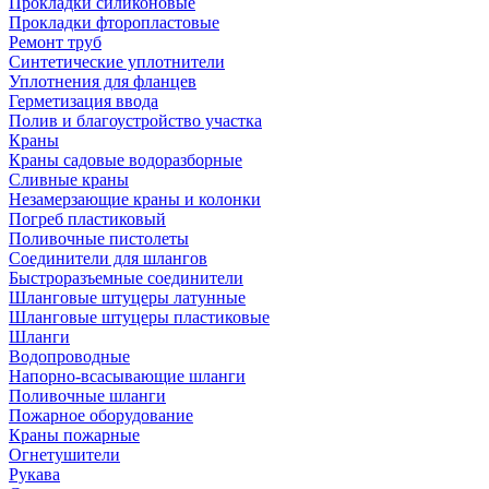
Прокладки силиконовые
Прокладки фторопластовые
Ремонт труб
Синтетические уплотнители
Уплотнения для фланцев
Герметизация ввода
Полив и благоустройство участка
Краны
Краны садовые водоразборные
Сливные краны
Незамерзающие краны и колонки
Погреб пластиковый
Поливочные пистолеты
Соединители для шлангов
Быстроразъемные соединители
Шланговые штуцеры латунные
Шланговые штуцеры пластиковые
Шланги
Водопроводные
Напорно-всасывающие шланги
Поливочные шланги
Пожарное оборудование
Краны пожарные
Огнетушители
Рукава