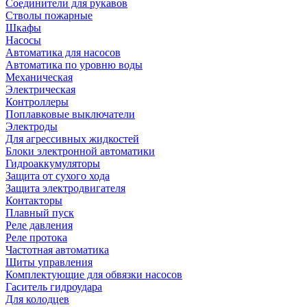
Соединители для рукавов
Стволы пожарные
Шкафы
Насосы
Автоматика для насосов
Автоматика по уровню воды
Механическая
Электрическая
Контроллеры
Поплавковые выключатели
Электроды
Для агрессивных жидкостей
Блоки электронной автоматики
Гидроаккумуляторы
Защита от сухого хода
Защита электродвигателя
Контакторы
Плавный пуск
Реле давления
Реле протока
Частотная автоматика
Щиты управления
Комплектующие для обвязки насосов
Гаситель гидроудара
Для колодцев