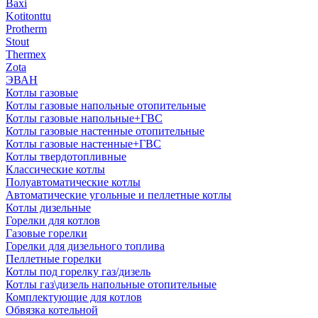
Baxi
Kotitonttu
Protherm
Stout
Thermex
Zota
ЭВАН
Котлы газовые
Котлы газовые напольные отопительные
Котлы газовые напольные+ГВС
Котлы газовые настенные отопительные
Котлы газовые настенные+ГВС
Котлы твердотопливные
Классические котлы
Полуавтоматические котлы
Автоматические угольные и пеллетные котлы
Котлы дизельные
Горелки для котлов
Газовые горелки
Горелки для дизельного топлива
Пеллетные горелки
Котлы под горелку газ/дизель
Котлы газ\дизель напольные отопительные
Комплектующие для котлов
Обвязка котельной