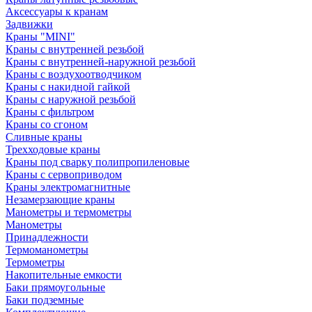
Аксессуары к кранам
Задвижки
Краны "MINI"
Краны с внутренней резьбой
Краны с внутренней-наружной резьбой
Краны с воздухоотводчиком
Краны с накидной гайкой
Краны с наружной резьбой
Краны с фильтром
Краны со сгоном
Сливные краны
Трехходовые краны
Краны под сварку полипропиленовые
Краны с сервоприводом
Краны электромагнитные
Незамерзающие краны
Манометры и термометры
Манометры
Принадлежности
Термоманометры
Термометры
Накопительные емкости
Баки прямоугольные
Баки подземные