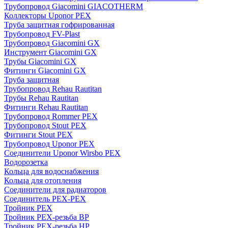
Трубопровод Giacomini GIACOTHERM
Коллекторы Uponor PEX
Труба защитная гофрированная
Трубопровод FV-Plast
Трубопровод Giacomini GX
Инструмент Giacomini GX
Трубы Giacomini GX
Фитинги Giacomini GX
Труба защитная
Трубопровод Rehau Rautitan
Трубы Rehau Rautitan
Фитинги Rehau Rautitan
Трубопровод Rommer PEX
Трубопровод Stout PEX
Фитинги Stout PEX
Трубопровод Uponor PEX
Соединители Uponor Wirsbo PEX
Водорозетка
Кольца для водоснабжения
Кольца для отопления
Соединители для радиаторов
Соединитель PEX-PEX
Тройник PEX
Тройник PEX-резьба ВР
Тройник PEX-резьба НР