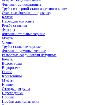
Муфты соединительные
Фитинги оцинкованные
Трубы из черной стали и фитинги к ним
Стальные фитинги под сварку
Калачи
Переходы конусные
Резьба стальная
Фланцы
Фитинги стальные черные
Муфты
Сгоны
Трубы стальные черные
Фитинги чугунные черные
Резьбовые соединители латунные
Бочата
Водоотводы
Водорозетки
Гайки
Крестовины
Муфты
Ниппели
Отводы для душа
Переходники
Пробки
Пробки для испытания