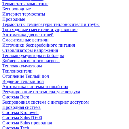
Термостаты комнатные
Беспроводные
Интернет термостаты
Проводные
Термостаты температуры теплоносителя и трубы
Трехходовые смесители и управление
Автоматика для вентилей
Смесительные вентили
Источники бесперебойного питания
Стабилизаторы напряжения
Теплоаккумуляторы и бойлеры
Бойлеры косвенного нагрева
Теплоаккумуляторы
Теплоносители
Отопление Теплый пол
Водяной теплый пол
Автоматика системы теплый пол
Регулирование по температуре воздуха
Система Berg
Беспроводная система с интернет доступом
Проводная система
Система Kromwell
Система Salus iT600
Система Salus проводная
Система Tech