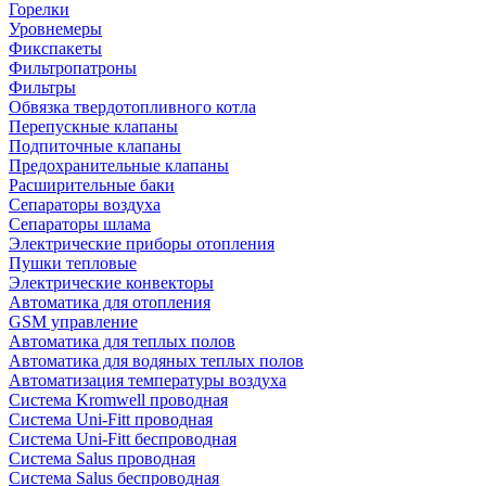
Горелки
Уровнемеры
Фикспакеты
Фильтропатроны
Фильтры
Обвязка твердотопливного котла
Перепускные клапаны
Подпиточные клапаны
Предохранительные клапаны
Расширительные баки
Сепараторы воздуха
Сепараторы шлама
Электрические приборы отопления
Пушки тепловые
Электрические конвекторы
Автоматика для отопления
GSM управление
Автоматика для теплых полов
Автоматика для водяных теплых полов
Автоматизация температуры воздуха
Система Kromwell проводная
Система Uni-Fitt проводная
Система Uni-Fitt беспроводная
Система Salus проводная
Система Salus беспроводная