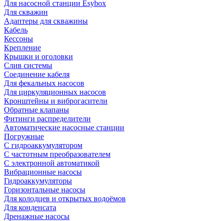
Для насосной станции Esybox
Для скважин
Адаптеры для скважины
Кабель
Кессоны
Крепление
Крышки и оголовки
Слив системы
Соединение кабеля
Для фекальных насосов
Для циркуляционных насосов
Кронштейны и виброгасители
Обратные клапаны
Фитинги распределители
Автоматические насосные станции
Погружные
С гидроаккумулятором
С частотным преобразователем
С электронной автоматикой
Вибрационные насосы
Гидроаккумуляторы
Горизонтальные насосы
Для колодцев и открытых водоёмов
Для конденсата
Дренажные насосы