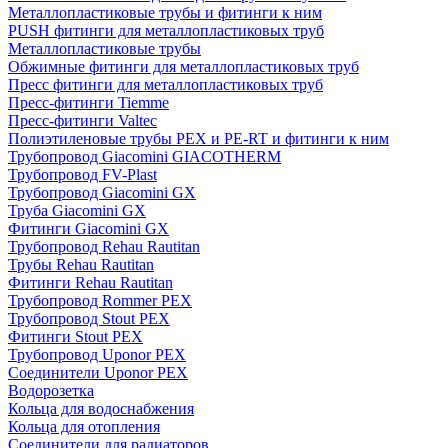
Металлопластиковые трубы и фитинги к ним
PUSH фитинги для металлопластиковых труб
Металлопластиковые трубы
Обжимные фитинги для металлопластиковых труб
Пресс фитинги для металлопластиковых труб
Пресс-фитинги Tiemme
Пресс-фитинги Valtec
Полиэтиленовые трубы PEX и PE-RT и фитинги к ним
Трубопровод Giacomini GIACOTHERM
Трубопровод FV-Plast
Трубопровод Giacomini GX
Труба Giacomini GX
Фитинги Giacomini GX
Трубопровод Rehau Rautitan
Трубы Rehau Rautitan
Фитинги Rehau Rautitan
Трубопровод Rommer PEX
Трубопровод Stout PEX
Фитинги Stout PEX
Трубопровод Uponor PEX
Соединители Uponor PEX
Водорозетка
Кольца для водоснабжения
Кольца для отопления
Соединители для радиаторов