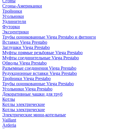
Сгоны
Сгоны-Американки
Тройники
Угольники
Удлинители
Футорки
Эксцентрики
Трубы оцинкованные Viega Prestabo и фитинги
Вставки Viega Prestabo
Заглушки Viega Prestabo
Муфты прямые резьбовые Viega Prestabo
Муфты соединительные Viega Prestabo
Обводы Viega Prestabo
Разъемные соединения Viega Prestabo
Редукционные вставки Viega Prestabo
Тройники Viega Prestabo
Трубы оцинкованные Viega Prestabo
Угольники Viega Prestabo
Декоративные чашки для труб
Котлы
Котлы электрические
Котлы электрические
Электрические мини-котельные
Vaillant
Arderia