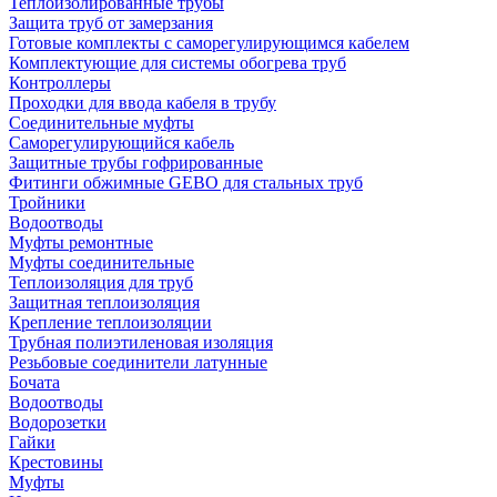
Теплоизолированные трубы
Защита труб от замерзания
Готовые комплекты с саморегулирующимся кабелем
Комплектующие для системы обогрева труб
Контроллеры
Проходки для ввода кабеля в трубу
Соединительные муфты
Саморегулирующийся кабель
Защитные трубы гофрированные
Фитинги обжимные GEBO для стальных труб
Тройники
Водоотводы
Муфты ремонтные
Муфты соединительные
Теплоизоляция для труб
Защитная теплоизоляция
Крепление теплоизоляции
Трубная полиэтиленовая изоляция
Резьбовые соединители латунные
Бочата
Водоотводы
Водорозетки
Гайки
Крестовины
Муфты