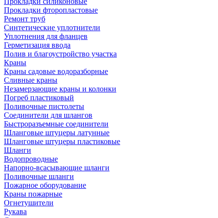
Прокладки силиконовые
Прокладки фторопластовые
Ремонт труб
Синтетические уплотнители
Уплотнения для фланцев
Герметизация ввода
Полив и благоустройство участка
Краны
Краны садовые водоразборные
Сливные краны
Незамерзающие краны и колонки
Погреб пластиковый
Поливочные пистолеты
Соединители для шлангов
Быстроразъемные соединители
Шланговые штуцеры латунные
Шланговые штуцеры пластиковые
Шланги
Водопроводные
Напорно-всасывающие шланги
Поливочные шланги
Пожарное оборудование
Краны пожарные
Огнетушители
Рукава