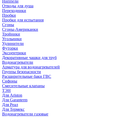
Ниппели
Отводы для душа
Переходники
Пробки
Пробки для испытания
Сгоны
Сгоны-Американки
Тройники
Угольники
Удлинители
Футорки
Эксцентрики
Декоративные чашки для труб
Водонагреватели
Арматура для водонагревателей
Группы безопасности
Расширительные баки ГВС
Сифоны
Смесительные клапаны
ТЭН
Для Ariston
Для Garanterm
Для Реал
Для Термекс
Водонагреватели газовые