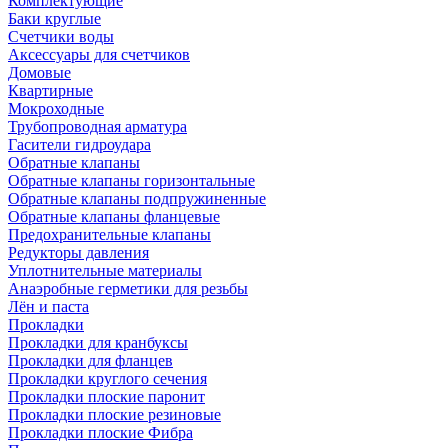
Комплектующие
Баки круглые
Счетчики воды
Аксессуары для счетчиков
Домовые
Квартирные
Мокроходные
Трубопроводная арматура
Гасители гидроудара
Обратные клапаны
Обратные клапаны горизонтальные
Обратные клапаны подпружиненные
Обратные клапаны фланцевые
Предохранительные клапаны
Редукторы давления
Уплотнительные материалы
Анаэробные герметики для резьбы
Лён и паста
Прокладки
Прокладки для кранбуксы
Прокладки для фланцев
Прокладки круглого сечения
Прокладки плоские паронит
Прокладки плоские резиновые
Прокладки плоские Фибра