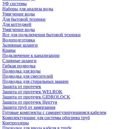
УФ системы
Наборы для анализа воды
Умягчение воды
Для бытовой техники
Для коттеджей
Умягчение воды
Все для подключения бытовой техники
Водоподготовка
Заливные шланги
Краны
Подключение к канализации
Сливные шланги
Гибкая подводка
Подводка для воды
Подводка для смесителей
Подводка для стиральных машин
Защита от протечек
Защита от протечек WELROK
Защита от протечек GIDROLOCK
Защита от протечек Нептун
Защита труб от замерзания
Готовые комплекты с саморегулирующимся кабелем
Комплектующие для системы обогрева труб
Контроллеры
Проходки для ввода кабеля в трубу