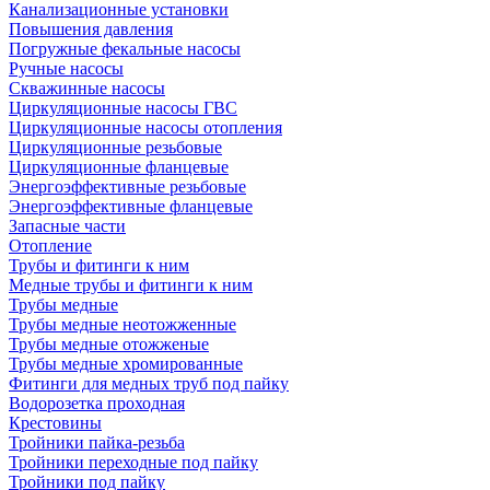
Канализационные установки
Повышения давления
Погружные фекальные насосы
Ручные насосы
Скважинные насосы
Циркуляционные насосы ГВС
Циркуляционные насосы отопления
Циркуляционные резьбовые
Циркуляционные фланцевые
Энергоэффективные резьбовые
Энергоэффективные фланцевые
Запасные части
Отопление
Трубы и фитинги к ним
Медные трубы и фитинги к ним
Трубы медные
Трубы медные неотожженные
Трубы медные отожженые
Трубы медные хромированные
Фитинги для медных труб под пайку
Водорозетка проходная
Крестовины
Тройники пайка-резьба
Тройники переходные под пайку
Тройники под пайку