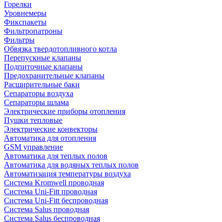
Горелки
Уровнемеры
Фикспакеты
Фильтропатроны
Фильтры
Обвязка твердотопливного котла
Перепускные клапаны
Подпиточные клапаны
Предохранительные клапаны
Расширительные баки
Сепараторы воздуха
Сепараторы шлама
Электрические приборы отопления
Пушки тепловые
Электрические конвекторы
Автоматика для отопления
GSM управление
Автоматика для теплых полов
Автоматика для водяных теплых полов
Автоматизация температуры воздуха
Система Kromwell проводная
Система Uni-Fitt проводная
Система Uni-Fitt беспроводная
Система Salus проводная
Система Salus беспроводная