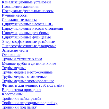
Канализационные установки
Повышения давления
Погружные фекальные насосы
Ручные насосы
Скважинные насосы
Циркуляционные насосы ГВС
Циркуляционные насосы отопления
Циркуляционные резьбовые
Циркуляционные фланцевые
Энергоэффективные резьбовые
Энергоэффективные фланцевые
Запасные части
Отопление
Трубы и фитинги к ним
Медные трубы и фитинги к ним
Трубы медные
Трубы медные неотожженные
Трубы медные отожженые
Трубы медные хромированные
Фитинги для медных труб под пайку
Водорозетка проходная
Крестовины
Тройники пайка-резьба
Тройники переходные под пайку
Тройники под пайку