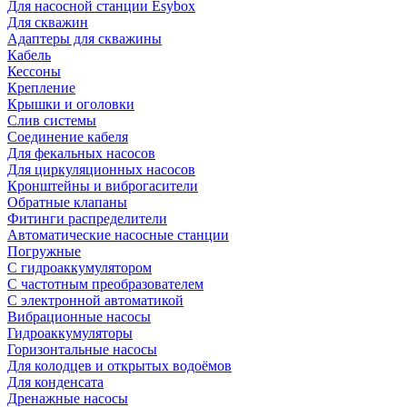
Для насосной станции Esybox
Для скважин
Адаптеры для скважины
Кабель
Кессоны
Крепление
Крышки и оголовки
Слив системы
Соединение кабеля
Для фекальных насосов
Для циркуляционных насосов
Кронштейны и виброгасители
Обратные клапаны
Фитинги распределители
Автоматические насосные станции
Погружные
С гидроаккумулятором
С частотным преобразователем
С электронной автоматикой
Вибрационные насосы
Гидроаккумуляторы
Горизонтальные насосы
Для колодцев и открытых водоёмов
Для конденсата
Дренажные насосы