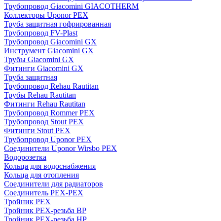
Трубопровод Giacomini GIACOTHERM
Коллекторы Uponor PEX
Труба защитная гофрированная
Трубопровод FV-Plast
Трубопровод Giacomini GX
Инструмент Giacomini GX
Трубы Giacomini GX
Фитинги Giacomini GX
Труба защитная
Трубопровод Rehau Rautitan
Трубы Rehau Rautitan
Фитинги Rehau Rautitan
Трубопровод Rommer PEX
Трубопровод Stout PEX
Фитинги Stout PEX
Трубопровод Uponor PEX
Соединители Uponor Wirsbo PEX
Водорозетка
Кольца для водоснабжения
Кольца для отопления
Соединители для радиаторов
Соединитель PEX-PEX
Тройник PEX
Тройник PEX-резьба ВР
Тройник PEX-резьба НР