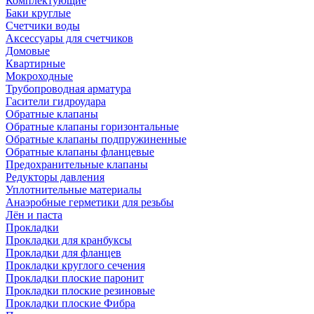
Комплектующие
Баки круглые
Счетчики воды
Аксессуары для счетчиков
Домовые
Квартирные
Мокроходные
Трубопроводная арматура
Гасители гидроудара
Обратные клапаны
Обратные клапаны горизонтальные
Обратные клапаны подпружиненные
Обратные клапаны фланцевые
Предохранительные клапаны
Редукторы давления
Уплотнительные материалы
Анаэробные герметики для резьбы
Лён и паста
Прокладки
Прокладки для кранбуксы
Прокладки для фланцев
Прокладки круглого сечения
Прокладки плоские паронит
Прокладки плоские резиновые
Прокладки плоские Фибра