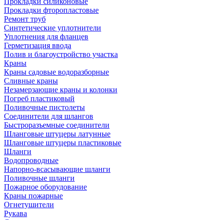
Прокладки силиконовые
Прокладки фторопластовые
Ремонт труб
Синтетические уплотнители
Уплотнения для фланцев
Герметизация ввода
Полив и благоустройство участка
Краны
Краны садовые водоразборные
Сливные краны
Незамерзающие краны и колонки
Погреб пластиковый
Поливочные пистолеты
Соединители для шлангов
Быстроразъемные соединители
Шланговые штуцеры латунные
Шланговые штуцеры пластиковые
Шланги
Водопроводные
Напорно-всасывающие шланги
Поливочные шланги
Пожарное оборудование
Краны пожарные
Огнетушители
Рукава