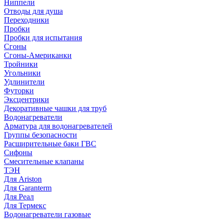
Ниппели
Отводы для душа
Переходники
Пробки
Пробки для испытания
Сгоны
Сгоны-Американки
Тройники
Угольники
Удлинители
Футорки
Эксцентрики
Декоративные чашки для труб
Водонагреватели
Арматура для водонагревателей
Группы безопасности
Расширительные баки ГВС
Сифоны
Смесительные клапаны
ТЭН
Для Ariston
Для Garanterm
Для Реал
Для Термекс
Водонагреватели газовые