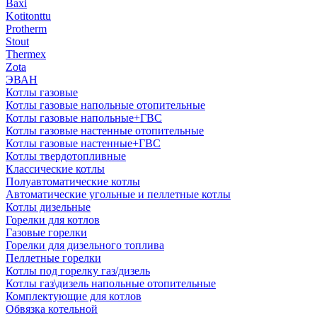
Baxi
Kotitonttu
Protherm
Stout
Thermex
Zota
ЭВАН
Котлы газовые
Котлы газовые напольные отопительные
Котлы газовые напольные+ГВС
Котлы газовые настенные отопительные
Котлы газовые настенные+ГВС
Котлы твердотопливные
Классические котлы
Полуавтоматические котлы
Автоматические угольные и пеллетные котлы
Котлы дизельные
Горелки для котлов
Газовые горелки
Горелки для дизельного топлива
Пеллетные горелки
Котлы под горелку газ/дизель
Котлы газ\дизель напольные отопительные
Комплектующие для котлов
Обвязка котельной