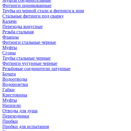
Муфты соединительные
Фитинги оцинкованные
Трубы из черной стали и фитинги к ним
Стальные фитинги под сварку
Калачи
Переходы конусные
Резьба стальная
Фланцы
Фитинги стальные черные
Муфты
Сгоны
Трубы стальные черные
Фитинги чугунные черные
Резьбовые соединители латунные
Бочата
Водоотводы
Водорозетки
Гайки
Крестовины
Муфты
Ниппели
Отводы для душа
Переходники
Пробки
Пробки для испытания