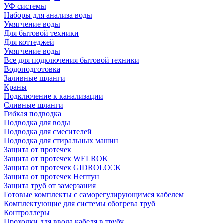
УФ системы
Наборы для анализа воды
Умягчение воды
Для бытовой техники
Для коттеджей
Умягчение воды
Все для подключения бытовой техники
Водоподготовка
Заливные шланги
Краны
Подключение к канализации
Сливные шланги
Гибкая подводка
Подводка для воды
Подводка для смесителей
Подводка для стиральных машин
Защита от протечек
Защита от протечек WELROK
Защита от протечек GIDROLOCK
Защита от протечек Нептун
Защита труб от замерзания
Готовые комплекты с саморегулирующимся кабелем
Комплектующие для системы обогрева труб
Контроллеры
Проходки для ввода кабеля в трубу