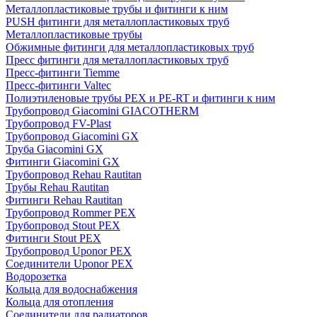
Металлопластиковые трубы и фитинги к ним
PUSH фитинги для металлопластиковых труб
Металлопластиковые трубы
Обжимные фитинги для металлопластиковых труб
Пресс фитинги для металлопластиковых труб
Пресс-фитинги Tiemme
Пресс-фитинги Valtec
Полиэтиленовые трубы PEX и PE-RT и фитинги к ним
Трубопровод Giacomini GIACOTHERM
Трубопровод FV-Plast
Трубопровод Giacomini GX
Труба Giacomini GX
Фитинги Giacomini GX
Трубопровод Rehau Rautitan
Трубы Rehau Rautitan
Фитинги Rehau Rautitan
Трубопровод Rommer PEX
Трубопровод Stout PEX
Фитинги Stout PEX
Трубопровод Uponor PEX
Соединители Uponor PEX
Водорозетка
Кольца для водоснабжения
Кольца для отопления
Соединители для радиаторов