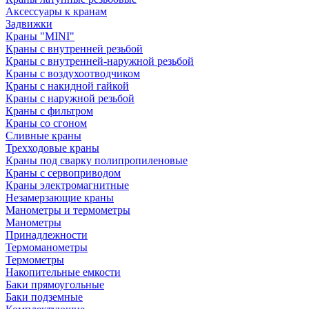
Аксессуары к кранам
Задвижки
Краны "MINI"
Краны с внутренней резьбой
Краны с внутренней-наружной резьбой
Краны с воздухоотводчиком
Краны с накидной гайкой
Краны с наружной резьбой
Краны с фильтром
Краны со сгоном
Сливные краны
Трехходовые краны
Краны под сварку полипропиленовые
Краны с сервоприводом
Краны электромагнитные
Незамерзающие краны
Манометры и термометры
Манометры
Принадлежности
Термоманометры
Термометры
Накопительные емкости
Баки прямоугольные
Баки подземные