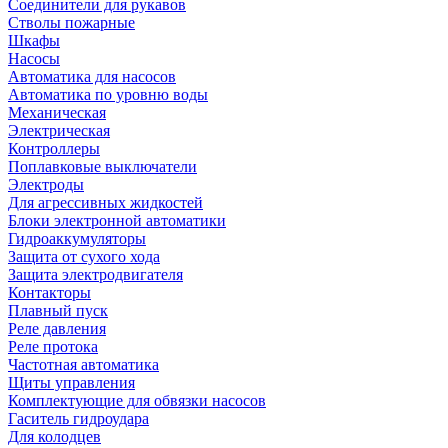
Соединители для рукавов
Стволы пожарные
Шкафы
Насосы
Автоматика для насосов
Автоматика по уровню воды
Механическая
Электрическая
Контроллеры
Поплавковые выключатели
Электроды
Для агрессивных жидкостей
Блоки электронной автоматики
Гидроаккумуляторы
Защита от сухого хода
Защита электродвигателя
Контакторы
Плавный пуск
Реле давления
Реле протока
Частотная автоматика
Щиты управления
Комплектующие для обвязки насосов
Гаситель гидроудара
Для колодцев