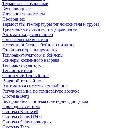
Термостаты комнатные
Беспроводные
Интернет термостаты
Проводные
Термостаты температуры теплоносителя и трубы
Трехходовые смесители и управление
Автоматика для вентилей
Смесительные вентили
Источники бесперебойного питания
Стабилизаторы напряжения
Теплоаккумуляторы и бойлеры
Бойлеры косвенного нагрева
Теплоаккумуляторы
Теплоносители
Отопление Теплый пол
Водяной теплый пол
Автоматика системы теплый пол
Регулирование по температуре воздуха
Система Berg
Беспроводная система с интернет доступом
Проводная система
Система Kromwell
Система Salus iT600
Система Salus проводная
Система Tech