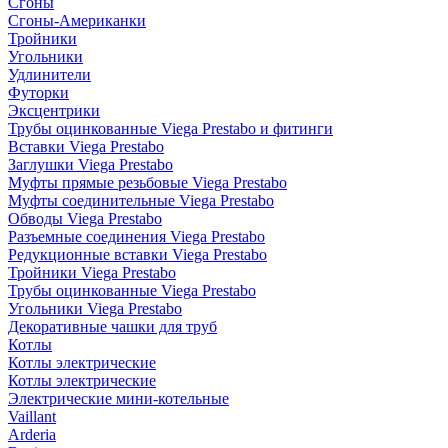
Сгоны
Сгоны-Американки
Тройники
Угольники
Удлинители
Футорки
Эксцентрики
Трубы оцинкованные Viega Prestabo и фитинги
Вставки Viega Prestabo
Заглушки Viega Prestabo
Муфты прямые резьбовые Viega Prestabo
Муфты соединительные Viega Prestabo
Обводы Viega Prestabo
Разъемные соединения Viega Prestabo
Редукционные вставки Viega Prestabo
Тройники Viega Prestabo
Трубы оцинкованные Viega Prestabo
Угольники Viega Prestabo
Декоративные чашки для труб
Котлы
Котлы электрические
Котлы электрические
Электрические мини-котельные
Vaillant
Arderia