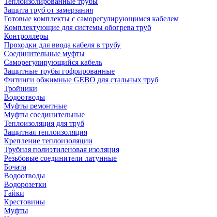
Теплоизолированные трубы
Защита труб от замерзания
Готовые комплекты с саморегулирующимся кабелем
Комплектующие для системы обогрева труб
Контроллеры
Проходки для ввода кабеля в трубу
Соединительные муфты
Саморегулирующийся кабель
Защитные трубы гофрированные
Фитинги обжимные GEBO для стальных труб
Тройники
Водоотводы
Муфты ремонтные
Муфты соединительные
Теплоизоляция для труб
Защитная теплоизоляция
Крепление теплоизоляции
Трубная полиэтиленовая изоляция
Резьбовые соединители латунные
Бочата
Водоотводы
Водорозетки
Гайки
Крестовины
Муфты