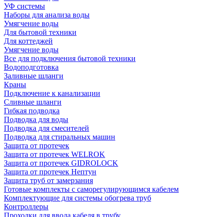
УФ системы
Наборы для анализа воды
Умягчение воды
Для бытовой техники
Для коттеджей
Умягчение воды
Все для подключения бытовой техники
Водоподготовка
Заливные шланги
Краны
Подключение к канализации
Сливные шланги
Гибкая подводка
Подводка для воды
Подводка для смесителей
Подводка для стиральных машин
Защита от протечек
Защита от протечек WELROK
Защита от протечек GIDROLOCK
Защита от протечек Нептун
Защита труб от замерзания
Готовые комплекты с саморегулирующимся кабелем
Комплектующие для системы обогрева труб
Контроллеры
Проходки для ввода кабеля в трубу