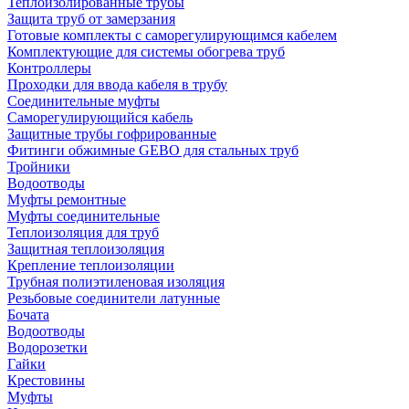
Теплоизолированные трубы
Защита труб от замерзания
Готовые комплекты с саморегулирующимся кабелем
Комплектующие для системы обогрева труб
Контроллеры
Проходки для ввода кабеля в трубу
Соединительные муфты
Саморегулирующийся кабель
Защитные трубы гофрированные
Фитинги обжимные GEBO для стальных труб
Тройники
Водоотводы
Муфты ремонтные
Муфты соединительные
Теплоизоляция для труб
Защитная теплоизоляция
Крепление теплоизоляции
Трубная полиэтиленовая изоляция
Резьбовые соединители латунные
Бочата
Водоотводы
Водорозетки
Гайки
Крестовины
Муфты