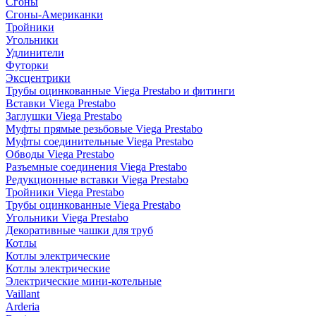
Сгоны
Сгоны-Американки
Тройники
Угольники
Удлинители
Футорки
Эксцентрики
Трубы оцинкованные Viega Prestabo и фитинги
Вставки Viega Prestabo
Заглушки Viega Prestabo
Муфты прямые резьбовые Viega Prestabo
Муфты соединительные Viega Prestabo
Обводы Viega Prestabo
Разъемные соединения Viega Prestabo
Редукционные вставки Viega Prestabo
Тройники Viega Prestabo
Трубы оцинкованные Viega Prestabo
Угольники Viega Prestabo
Декоративные чашки для труб
Котлы
Котлы электрические
Котлы электрические
Электрические мини-котельные
Vaillant
Arderia