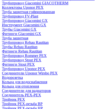
Трубопровод Giacomini GIACOTHERM
Коллекторы Uponor PEX
Труба защитная гофрированная
Трубопровод FV-Plast
Трубопровод Giacomini GX
Инструмент Giacomini GX
Трубы Giacomini GX
Фитинги Giacomini GX
Труба защитная
Трубопровод Rehau Rautitan
Трубы Rehau Rautitan
Фитинги Rehau Rautitan
Трубопровод Rommer PEX
Трубопровод Stout PEX
Фитинги Stout PEX
Трубопровод Uponor PEX
Соединители Uponor Wirsbo PEX
Водорозетка
Кольца для водоснабжения
Кольца для отопления
Соединители для радиаторов
Соединитель PEX-PEX
Тройник PEX
Тройник PEX-резьба ВР
Тройник PEX-резьба НР