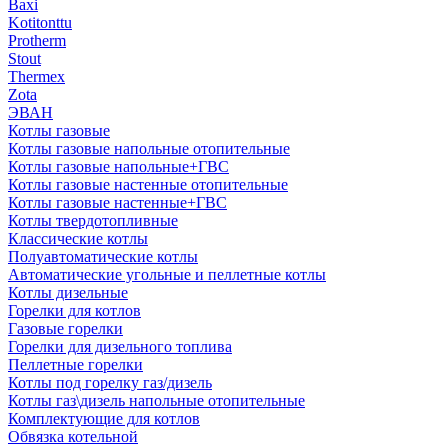
Baxi
Kotitonttu
Protherm
Stout
Thermex
Zota
ЭВАН
Котлы газовые
Котлы газовые напольные отопительные
Котлы газовые напольные+ГВС
Котлы газовые настенные отопительные
Котлы газовые настенные+ГВС
Котлы твердотопливные
Классические котлы
Полуавтоматические котлы
Автоматические угольные и пеллетные котлы
Котлы дизельные
Горелки для котлов
Газовые горелки
Горелки для дизельного топлива
Пеллетные горелки
Котлы под горелку газ/дизель
Котлы газ\дизель напольные отопительные
Комплектующие для котлов
Обвязка котельной