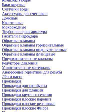
Комплектующие
Баки круглые
Счетчики воды
Аксессуары для счетчиков
Домовые
Квартирные
Мокроходные
Трубопроводная арматура
Гасители гидроудара
Обратные клапаны
Обратные клапаны горизонтальные
Обратные клапаны подпружиненные
Обратные клапаны фланцевые
Предохранительные клапаны
Редукторы давления
Уплотнительные материалы
Анаэробные герметики для резьбы
Лён и паста
Прокладки
Прокладки для кранбуксы
Прокладки для фланцев
Прокладки круглого сечения
Прокладки плоские паронит
Прокладки плоские резиновые
Прокладки плоские Фибра