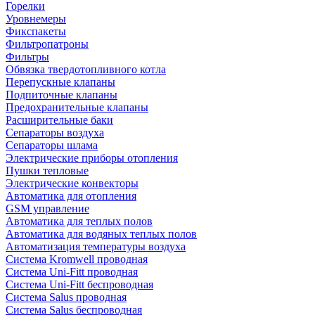
Горелки
Уровнемеры
Фикспакеты
Фильтропатроны
Фильтры
Обвязка твердотопливного котла
Перепускные клапаны
Подпиточные клапаны
Предохранительные клапаны
Расширительные баки
Сепараторы воздуха
Сепараторы шлама
Электрические приборы отопления
Пушки тепловые
Электрические конвекторы
Автоматика для отопления
GSM управление
Автоматика для теплых полов
Автоматика для водяных теплых полов
Автоматизация температуры воздуха
Система Kromwell проводная
Система Uni-Fitt проводная
Система Uni-Fitt беспроводная
Система Salus проводная
Система Salus беспроводная