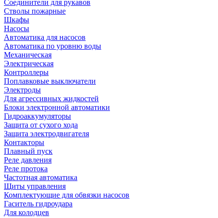
Соединители для рукавов
Стволы пожарные
Шкафы
Насосы
Автоматика для насосов
Автоматика по уровню воды
Механическая
Электрическая
Контроллеры
Поплавковые выключатели
Электроды
Для агрессивных жидкостей
Блоки электронной автоматики
Гидроаккумуляторы
Защита от сухого хода
Защита электродвигателя
Контакторы
Плавный пуск
Реле давления
Реле протока
Частотная автоматика
Щиты управления
Комплектующие для обвязки насосов
Гаситель гидроудара
Для колодцев