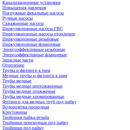
Канализационные установки
Повышения давления
Погружные фекальные насосы
Ручные насосы
Скважинные насосы
Циркуляционные насосы ГВС
Циркуляционные насосы отопления
Циркуляционные резьбовые
Циркуляционные фланцевые
Энергоэффективные резьбовые
Энергоэффективные фланцевые
Запасные части
Отопление
Трубы и фитинги к ним
Медные трубы и фитинги к ним
Трубы медные
Трубы медные неотожженные
Трубы медные отожженые
Трубы медные хромированные
Фитинги для медных труб под пайку
Водорозетка проходная
Крестовины
Тройники пайка-резьба
Тройники переходные под пайку
Тройники под пайку