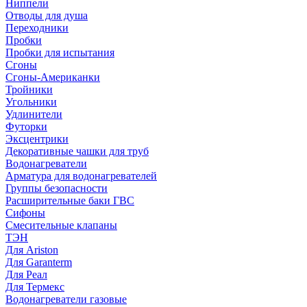
Ниппели
Отводы для душа
Переходники
Пробки
Пробки для испытания
Сгоны
Сгоны-Американки
Тройники
Угольники
Удлинители
Футорки
Эксцентрики
Декоративные чашки для труб
Водонагреватели
Арматура для водонагревателей
Группы безопасности
Расширительные баки ГВС
Сифоны
Смесительные клапаны
ТЭН
Для Ariston
Для Garanterm
Для Реал
Для Термекс
Водонагреватели газовые