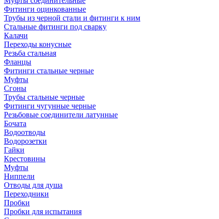
Муфты соединительные
Фитинги оцинкованные
Трубы из черной стали и фитинги к ним
Стальные фитинги под сварку
Калачи
Переходы конусные
Резьба стальная
Фланцы
Фитинги стальные черные
Муфты
Сгоны
Трубы стальные черные
Фитинги чугунные черные
Резьбовые соединители латунные
Бочата
Водоотводы
Водорозетки
Гайки
Крестовины
Муфты
Ниппели
Отводы для душа
Переходники
Пробки
Пробки для испытания