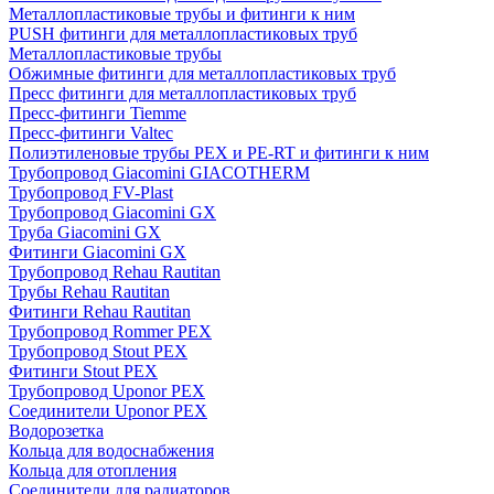
Металлопластиковые трубы и фитинги к ним
PUSH фитинги для металлопластиковых труб
Металлопластиковые трубы
Обжимные фитинги для металлопластиковых труб
Пресс фитинги для металлопластиковых труб
Пресс-фитинги Tiemme
Пресс-фитинги Valtec
Полиэтиленовые трубы PEX и PE-RT и фитинги к ним
Трубопровод Giacomini GIACOTHERM
Трубопровод FV-Plast
Трубопровод Giacomini GX
Труба Giacomini GX
Фитинги Giacomini GX
Трубопровод Rehau Rautitan
Трубы Rehau Rautitan
Фитинги Rehau Rautitan
Трубопровод Rommer PEX
Трубопровод Stout PEX
Фитинги Stout PEX
Трубопровод Uponor PEX
Соединители Uponor PEX
Водорозетка
Кольца для водоснабжения
Кольца для отопления
Соединители для радиаторов