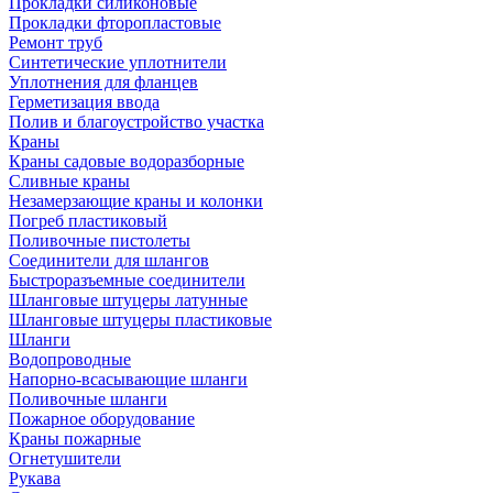
Прокладки силиконовые
Прокладки фторопластовые
Ремонт труб
Синтетические уплотнители
Уплотнения для фланцев
Герметизация ввода
Полив и благоустройство участка
Краны
Краны садовые водоразборные
Сливные краны
Незамерзающие краны и колонки
Погреб пластиковый
Поливочные пистолеты
Соединители для шлангов
Быстроразъемные соединители
Шланговые штуцеры латунные
Шланговые штуцеры пластиковые
Шланги
Водопроводные
Напорно-всасывающие шланги
Поливочные шланги
Пожарное оборудование
Краны пожарные
Огнетушители
Рукава