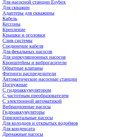
Для насосной станции Esybox
Для скважин
Адаптеры для скважины
Кабель
Кессоны
Крепление
Крышки и оголовки
Слив системы
Соединение кабеля
Для фекальных насосов
Для циркуляционных насосов
Кронштейны и виброгасители
Обратные клапаны
Фитинги распределители
Автоматические насосные станции
Погружные
С гидроаккумулятором
С частотным преобразователем
С электронной автоматикой
Вибрационные насосы
Гидроаккумуляторы
Горизонтальные насосы
Для колодцев и открытых водоёмов
Для конденсата
Дренажные насосы