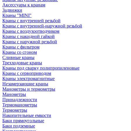
Аксессуары к кранам
Задвижки
Краны "MINI"
Краны с внутренней резьбой
Краны с внутренней-наружной резьбой
Краны с воздухоотводчиком
Краны с накидной гайкой
Краны с наружной резьбой
Краны с фильтром
Краны со сгоном
Сливные краны
Трехходовые краны
Краны под сварку полипропиленовые
Краны с сервоприводом
Краны электромагнитные
Незамерзающие краны
Манометры и термометры
Манометры
Принадлежности
Термоманометры
Термометры
Накопительные емкости
Баки прямоугольные
Баки подземные