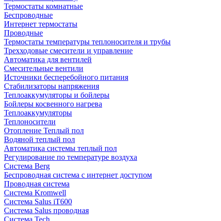
Термостаты комнатные
Беспроводные
Интернет термостаты
Проводные
Термостаты температуры теплоносителя и трубы
Трехходовые смесители и управление
Автоматика для вентилей
Смесительные вентили
Источники бесперебойного питания
Стабилизаторы напряжения
Теплоаккумуляторы и бойлеры
Бойлеры косвенного нагрева
Теплоаккумуляторы
Теплоносители
Отопление Теплый пол
Водяной теплый пол
Автоматика системы теплый пол
Регулирование по температуре воздуха
Система Berg
Беспроводная система с интернет доступом
Проводная система
Система Kromwell
Система Salus iT600
Система Salus проводная
Система Tech