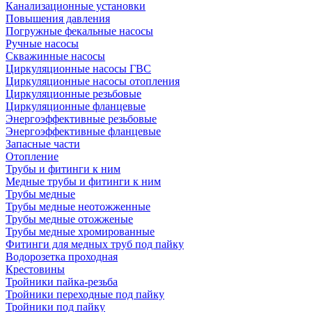
Канализационные установки
Повышения давления
Погружные фекальные насосы
Ручные насосы
Скважинные насосы
Циркуляционные насосы ГВС
Циркуляционные насосы отопления
Циркуляционные резьбовые
Циркуляционные фланцевые
Энергоэффективные резьбовые
Энергоэффективные фланцевые
Запасные части
Отопление
Трубы и фитинги к ним
Медные трубы и фитинги к ним
Трубы медные
Трубы медные неотожженные
Трубы медные отожженые
Трубы медные хромированные
Фитинги для медных труб под пайку
Водорозетка проходная
Крестовины
Тройники пайка-резьба
Тройники переходные под пайку
Тройники под пайку