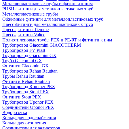
Металлопластиковые трубы и фитинги к ним
PUSH фитинги для металлопластиковых труб
Металлопластиковые трубы
Обжимные фитинги для металлопластиковых труб
Пресс фитинги для металлопластиковых труб
Пресс-фитинги Tiemme
Пресс-фитинги Valtec
Полиэтиленовые трубы PEX и PE-RT и фитинги к ним
Трубопровод Giacomini GIACOTHERM
Трубопровод FV-Plast
Трубопровод Giacomini GX
Труба Giacomini GX
Фитинги Giacomini GX
Трубопровод Rehau Rautitan
Трубы Rehau Rautitan
Фитинги Rehau Rautitan
Трубопровод Rommer PEX
Трубопровод Stout PEX
Фитинги Stout PEX
Трубопровод Uponor PEX
Соединители Uponor PEX
Водорозетка
Кольца для водоснабжения
Кольца для отопления
Соединители для радиаторов