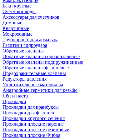
Комплектующие
Баки круглые
Счетчики воды
Аксессуары для счетчиков
Домовые
Квартирные
Мокроходные
Трубопроводная арматура
Гасители гидроудара
Обратные клапаны
Обратные клапаны горизонтальные
Обратные клапаны подпружиненные
Обратные клапаны фланцевые
Предохранительные клапаны
Редукторы давления
Уплотнительные материалы
Анаэробные герметики для резьбы
Лён и паста
Прокладки
Прокладки для кранбуксы
Прокладки для фланцев
Прокладки круглого сечения
Прокладки плоские паронит
Прокладки плоские резиновые
Прокладки плоские Фибра