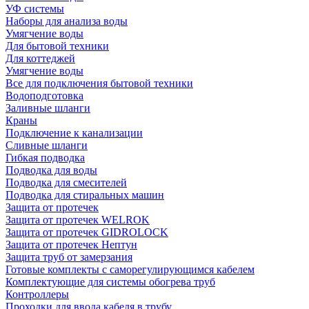
УФ системы
Наборы для анализа воды
Умягчение воды
Для бытовой техники
Для коттеджей
Умягчение воды
Все для подключения бытовой техники
Водоподготовка
Заливные шланги
Краны
Подключение к канализации
Сливные шланги
Гибкая подводка
Подводка для воды
Подводка для смесителей
Подводка для стиральных машин
Защита от протечек
Защита от протечек WELROK
Защита от протечек GIDROLOCK
Защита от протечек Нептун
Защита труб от замерзания
Готовые комплекты с саморегулирующимся кабелем
Комплектующие для системы обогрева труб
Контроллеры
Проходки для ввода кабеля в трубу