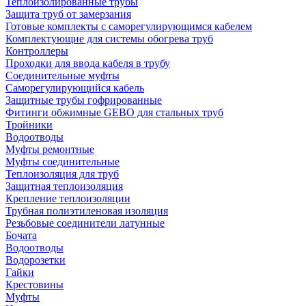
Теплоизолированные трубы
Защита труб от замерзания
Готовые комплекты с саморегулирующимся кабелем
Комплектующие для системы обогрева труб
Контроллеры
Проходки для ввода кабеля в трубу
Соединительные муфты
Саморегулирующийся кабель
Защитные трубы гофрированные
Фитинги обжимные GEBO для стальных труб
Тройники
Водоотводы
Муфты ремонтные
Муфты соединительные
Теплоизоляция для труб
Защитная теплоизоляция
Крепление теплоизоляции
Трубная полиэтиленовая изоляция
Резьбовые соединители латунные
Бочата
Водоотводы
Водорозетки
Гайки
Крестовины
Муфты