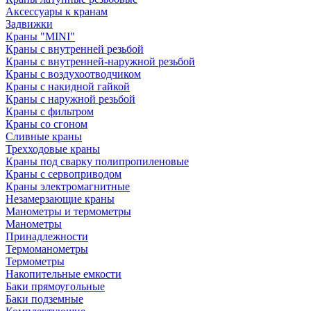
Аксессуары к кранам
Задвижки
Краны "MINI"
Краны с внутренней резьбой
Краны с внутренней-наружной резьбой
Краны с воздухоотводчиком
Краны с накидной гайкой
Краны с наружной резьбой
Краны с фильтром
Краны со сгоном
Сливные краны
Трехходовые краны
Краны под сварку полипропиленовые
Краны с сервоприводом
Краны электромагнитные
Незамерзающие краны
Манометры и термометры
Манометры
Принадлежности
Термоманометры
Термометры
Накопительные емкости
Баки прямоугольные
Баки подземные