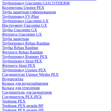
Трубопровод Giacomini GIACOTHERM
Коллекторы Uponor PEX
Труба защитная гофрированная
Трубопровод FV-Plast
Трубопровод Giacomini GX
Инструмент Giacomini GX
Трубы Giacomini GX
Фитинги Giacomini GX
Труба защитная
Трубопровод Rehau Rautitan
Трубы Rehau Rautitan
Фитинги Rehau Rautitan
Трубопровод Rommer PEX
Трубопровод Stout PEX
Фитинги Stout PEX
Трубопровод Uponor PEX
Соединители Uponor Wirsbo PEX
Водорозетка
Кольца для водоснабжения
Кольца для отопления
Соединители для радиаторов
Соединитель PEX-PEX
Тройник PEX
Тройник PEX-резьба ВР
Тройник PEX-резьба НР