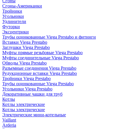
Сгоны
Сгоны-Американки
Тройники
Угольники
Удлинители
Футорки
Эксцентрики
Трубы оцинкованные Viega Prestabo и фитинги
Вставки Viega Prestabo
Заглушки Viega Prestabo
Муфты прямые резьбовые Viega Prestabo
Муфты соединительные Viega Prestabo
Обводы Viega Prestabo
Разъемные соединения Viega Prestabo
Редукционные вставки Viega Prestabo
Тройники Viega Prestabo
Трубы оцинкованные Viega Prestabo
Угольники Viega Prestabo
Декоративные чашки для труб
Котлы
Котлы электрические
Котлы электрические
Электрические мини-котельные
Vaillant
Arderia