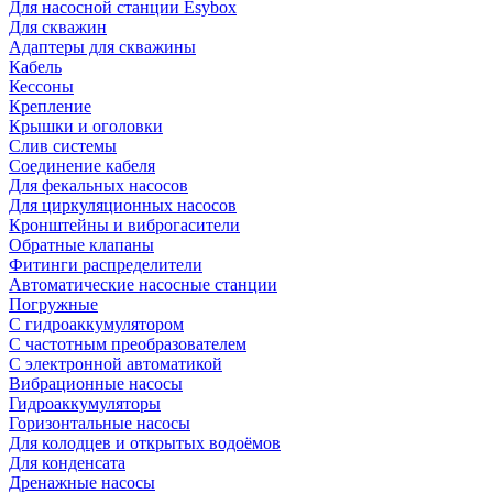
Для насосной станции Esybox
Для скважин
Адаптеры для скважины
Кабель
Кессоны
Крепление
Крышки и оголовки
Слив системы
Соединение кабеля
Для фекальных насосов
Для циркуляционных насосов
Кронштейны и виброгасители
Обратные клапаны
Фитинги распределители
Автоматические насосные станции
Погружные
С гидроаккумулятором
С частотным преобразователем
С электронной автоматикой
Вибрационные насосы
Гидроаккумуляторы
Горизонтальные насосы
Для колодцев и открытых водоёмов
Для конденсата
Дренажные насосы