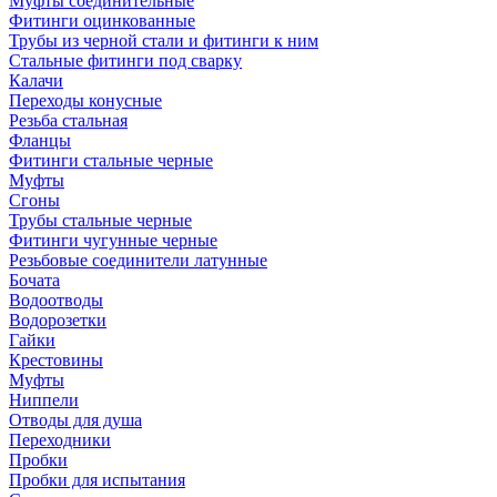
Муфты соединительные
Фитинги оцинкованные
Трубы из черной стали и фитинги к ним
Стальные фитинги под сварку
Калачи
Переходы конусные
Резьба стальная
Фланцы
Фитинги стальные черные
Муфты
Сгоны
Трубы стальные черные
Фитинги чугунные черные
Резьбовые соединители латунные
Бочата
Водоотводы
Водорозетки
Гайки
Крестовины
Муфты
Ниппели
Отводы для душа
Переходники
Пробки
Пробки для испытания