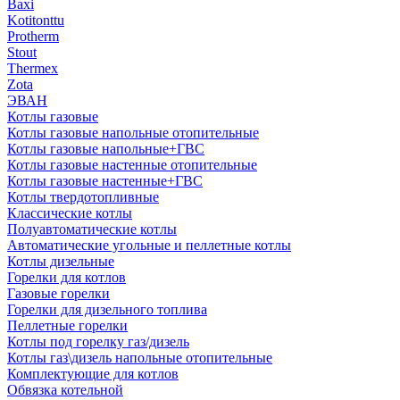
Baxi
Kotitonttu
Protherm
Stout
Thermex
Zota
ЭВАН
Котлы газовые
Котлы газовые напольные отопительные
Котлы газовые напольные+ГВС
Котлы газовые настенные отопительные
Котлы газовые настенные+ГВС
Котлы твердотопливные
Классические котлы
Полуавтоматические котлы
Автоматические угольные и пеллетные котлы
Котлы дизельные
Горелки для котлов
Газовые горелки
Горелки для дизельного топлива
Пеллетные горелки
Котлы под горелку газ/дизель
Котлы газ\дизель напольные отопительные
Комплектующие для котлов
Обвязка котельной