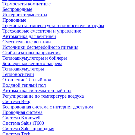
Термостаты комнатные
Беспроводные
Интернет термостаты
Проводные
Термостаты температуры теплоносителя и трубы
Трехходовые смесители и управление
Автоматика для вентилей
Смесительные вентили
Источники бесперебойного питания
Стабилизаторы напряжения
Теплоаккумуляторы и бойлеры
Бойлеры косвенного нагрева
Теплоаккумуляторы
Теплоносители
Отопление Теплый пол
Водяной теплый пол
Автоматика системы теплый пол
Регулирование по температуре воздуха
Система Berg
Беспроводная система с интернет доступом
Проводная система
Система Kromwell
Система Salus iT600
Система Salus проводная
Система Tech