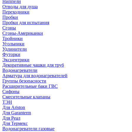
Ниппели
Отводы для душа
Переходники
Пробки
Пробки для испытания
Сгоны
Сгоны-Американки
Тройники
Угольники
Удлинители
Футорки
Эксцентрики
Декоративные чашки для труб
Водонагреватели
Арматура для водонагревателей
Группы безопасности
Расширительные баки ГВС
Сифоны
Смесительные клапаны
ТЭН
Для Ariston
Для Garanterm
Для Реал
Для Термекс
Водонагреватели газовые