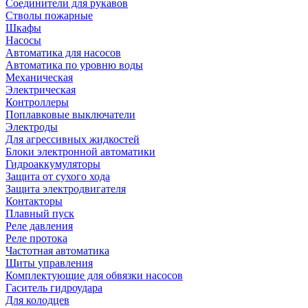
Соединители для рукавов
Стволы пожарные
Шкафы
Насосы
Автоматика для насосов
Автоматика по уровню воды
Механическая
Электрическая
Контроллеры
Поплавковые выключатели
Электроды
Для агрессивных жидкостей
Блоки электронной автоматики
Гидроаккумуляторы
Защита от сухого хода
Защита электродвигателя
Контакторы
Плавный пуск
Реле давления
Реле протока
Частотная автоматика
Щиты управления
Комплектующие для обвязки насосов
Гаситель гидроудара
Для колодцев