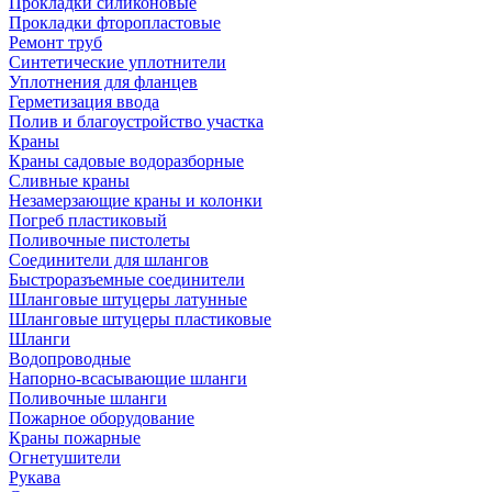
Прокладки силиконовые
Прокладки фторопластовые
Ремонт труб
Синтетические уплотнители
Уплотнения для фланцев
Герметизация ввода
Полив и благоустройство участка
Краны
Краны садовые водоразборные
Сливные краны
Незамерзающие краны и колонки
Погреб пластиковый
Поливочные пистолеты
Соединители для шлангов
Быстроразъемные соединители
Шланговые штуцеры латунные
Шланговые штуцеры пластиковые
Шланги
Водопроводные
Напорно-всасывающие шланги
Поливочные шланги
Пожарное оборудование
Краны пожарные
Огнетушители
Рукава