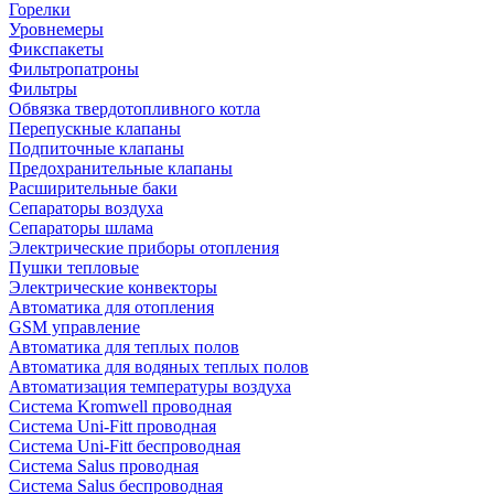
Горелки
Уровнемеры
Фикспакеты
Фильтропатроны
Фильтры
Обвязка твердотопливного котла
Перепускные клапаны
Подпиточные клапаны
Предохранительные клапаны
Расширительные баки
Сепараторы воздуха
Сепараторы шлама
Электрические приборы отопления
Пушки тепловые
Электрические конвекторы
Автоматика для отопления
GSM управление
Автоматика для теплых полов
Автоматика для водяных теплых полов
Автоматизация температуры воздуха
Система Kromwell проводная
Система Uni-Fitt проводная
Система Uni-Fitt беспроводная
Система Salus проводная
Система Salus беспроводная