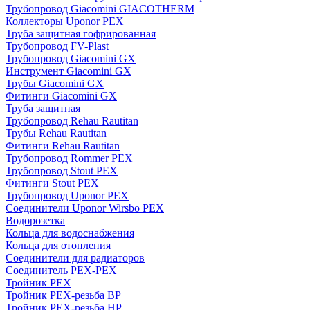
Трубопровод Giacomini GIACOTHERM
Коллекторы Uponor PEX
Труба защитная гофрированная
Трубопровод FV-Plast
Трубопровод Giacomini GX
Инструмент Giacomini GX
Трубы Giacomini GX
Фитинги Giacomini GX
Труба защитная
Трубопровод Rehau Rautitan
Трубы Rehau Rautitan
Фитинги Rehau Rautitan
Трубопровод Rommer PEX
Трубопровод Stout PEX
Фитинги Stout PEX
Трубопровод Uponor PEX
Соединители Uponor Wirsbo PEX
Водорозетка
Кольца для водоснабжения
Кольца для отопления
Соединители для радиаторов
Соединитель PEX-PEX
Тройник PEX
Тройник PEX-резьба ВР
Тройник PEX-резьба НР