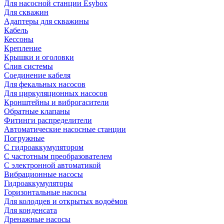
Для насосной станции Esybox
Для скважин
Адаптеры для скважины
Кабель
Кессоны
Крепление
Крышки и оголовки
Слив системы
Соединение кабеля
Для фекальных насосов
Для циркуляционных насосов
Кронштейны и виброгасители
Обратные клапаны
Фитинги распределители
Автоматические насосные станции
Погружные
С гидроаккумулятором
С частотным преобразователем
С электронной автоматикой
Вибрационные насосы
Гидроаккумуляторы
Горизонтальные насосы
Для колодцев и открытых водоёмов
Для конденсата
Дренажные насосы