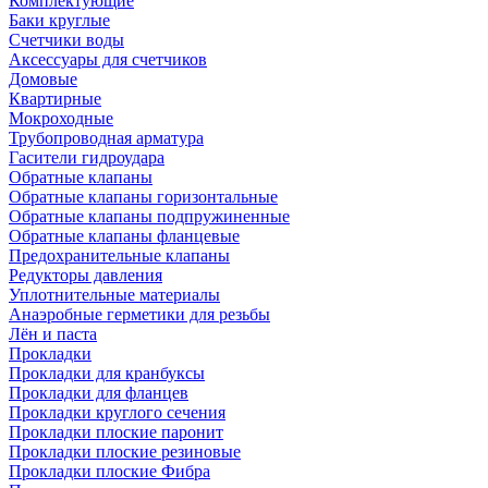
Комплектующие
Баки круглые
Счетчики воды
Аксессуары для счетчиков
Домовые
Квартирные
Мокроходные
Трубопроводная арматура
Гасители гидроудара
Обратные клапаны
Обратные клапаны горизонтальные
Обратные клапаны подпружиненные
Обратные клапаны фланцевые
Предохранительные клапаны
Редукторы давления
Уплотнительные материалы
Анаэробные герметики для резьбы
Лён и паста
Прокладки
Прокладки для кранбуксы
Прокладки для фланцев
Прокладки круглого сечения
Прокладки плоские паронит
Прокладки плоские резиновые
Прокладки плоские Фибра