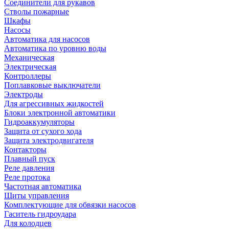
Соединители для рукавов
Стволы пожарные
Шкафы
Насосы
Автоматика для насосов
Автоматика по уровню воды
Механическая
Электрическая
Контроллеры
Поплавковые выключатели
Электроды
Для агрессивных жидкостей
Блоки электронной автоматики
Гидроаккумуляторы
Защита от сухого хода
Защита электродвигателя
Контакторы
Плавный пуск
Реле давления
Реле протока
Частотная автоматика
Щиты управления
Комплектующие для обвязки насосов
Гаситель гидроудара
Для колодцев