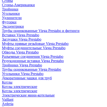
Сгоны
Сгоны-Американки
Тройники
Угольники
Удлинители
Футорки
Эксцентрики
Трубы оцинкованные Viega Prestabo и фитинги
Вставки Viega Prestabo
Заглушки Viega Prestabo
Муфты прямые резьбовые Viega Prestabo
Муфты соединительные Viega Prestabo
Обводы Viega Prestabo
Разъемные соединения Viega Prestabo
Редукционные вставки Viega Prestabo
Тройники Viega Prestabo
Трубы оцинкованные Viega Prestabo
Угольники Viega Prestabo
Декоративные чашки для труб
Котлы
Котлы электрические
Котлы электрические
Электрические мини-котельные
Vaillant
Arderia