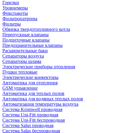
Горелки
Уровнемеры
Фикспакеты
Фильтропатроны
Фильтры
Обвязка твердотопливного котла
Перепускные клапаны
Подпиточные клапаны
Предохранительные клапаны
Расширительные баки
Сепараторы воздуха
Сепараторы шлама
Электрические приборы отопления
Пушки тепловые
Электрические конвекторы
Автоматика для отопления
GSM управление
Автоматика для теплых полов
Автоматика для водяных теплых полов
Автоматизация температуры воздуха
Система Kromwell проводная
Система Uni-Fitt проводная
Система Uni-Fitt беспроводная
Система Salus проводная
Система Salus беспроводная