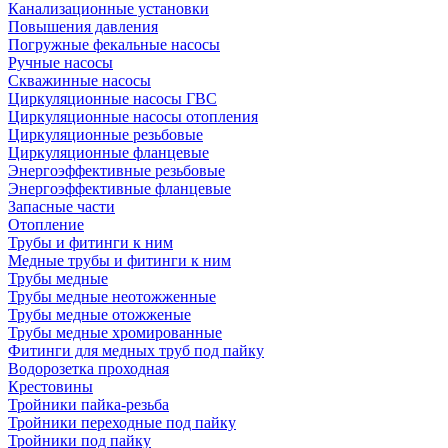
Канализационные установки
Повышения давления
Погружные фекальные насосы
Ручные насосы
Скважинные насосы
Циркуляционные насосы ГВС
Циркуляционные насосы отопления
Циркуляционные резьбовые
Циркуляционные фланцевые
Энергоэффективные резьбовые
Энергоэффективные фланцевые
Запасные части
Отопление
Трубы и фитинги к ним
Медные трубы и фитинги к ним
Трубы медные
Трубы медные неотожженные
Трубы медные отожженые
Трубы медные хромированные
Фитинги для медных труб под пайку
Водорозетка проходная
Крестовины
Тройники пайка-резьба
Тройники переходные под пайку
Тройники под пайку