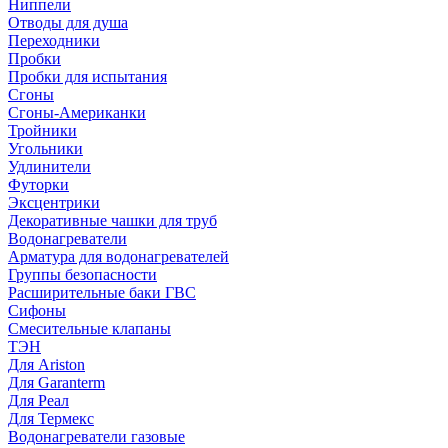
Ниппели
Отводы для душа
Переходники
Пробки
Пробки для испытания
Сгоны
Сгоны-Американки
Тройники
Угольники
Удлинители
Футорки
Эксцентрики
Декоративные чашки для труб
Водонагреватели
Арматура для водонагревателей
Группы безопасности
Расширительные баки ГВС
Сифоны
Смесительные клапаны
ТЭН
Для Ariston
Для Garanterm
Для Реал
Для Термекс
Водонагреватели газовые