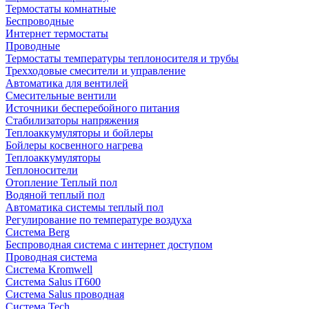
Термостаты комнатные
Беспроводные
Интернет термостаты
Проводные
Термостаты температуры теплоносителя и трубы
Трехходовые смесители и управление
Автоматика для вентилей
Смесительные вентили
Источники бесперебойного питания
Стабилизаторы напряжения
Теплоаккумуляторы и бойлеры
Бойлеры косвенного нагрева
Теплоаккумуляторы
Теплоносители
Отопление Теплый пол
Водяной теплый пол
Автоматика системы теплый пол
Регулирование по температуре воздуха
Система Berg
Беспроводная система с интернет доступом
Проводная система
Система Kromwell
Система Salus iT600
Система Salus проводная
Система Tech