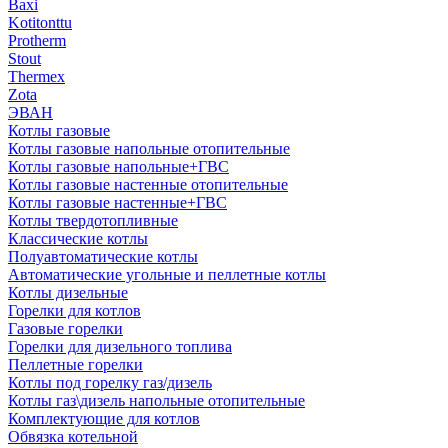
Baxi
Kotitonttu
Protherm
Stout
Thermex
Zota
ЭВАН
Котлы газовые
Котлы газовые напольные отопительные
Котлы газовые напольные+ГВС
Котлы газовые настенные отопительные
Котлы газовые настенные+ГВС
Котлы твердотопливные
Классические котлы
Полуавтоматические котлы
Автоматические угольные и пеллетные котлы
Котлы дизельные
Горелки для котлов
Газовые горелки
Горелки для дизельного топлива
Пеллетные горелки
Котлы под горелку газ/дизель
Котлы газ\дизель напольные отопительные
Комплектующие для котлов
Обвязка котельной