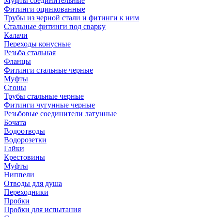
Муфты соединительные
Фитинги оцинкованные
Трубы из черной стали и фитинги к ним
Стальные фитинги под сварку
Калачи
Переходы конусные
Резьба стальная
Фланцы
Фитинги стальные черные
Муфты
Сгоны
Трубы стальные черные
Фитинги чугунные черные
Резьбовые соединители латунные
Бочата
Водоотводы
Водорозетки
Гайки
Крестовины
Муфты
Ниппели
Отводы для душа
Переходники
Пробки
Пробки для испытания