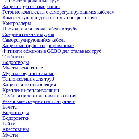
Теплоизолированные трубы
Защита труб от замерзания
Готовые комплекты с саморегулирующимся кабелем
Комплектующие для системы обогрева труб
Контроллеры
Проходки для ввода кабеля в трубу
Соединительные муфты
Саморегулирующийся кабель
Защитные трубы гофрированные
Фитинги обжимные GEBO для стальных труб
Тройники
Водоотводы
Муфты ремонтные
Муфты соединительные
Теплоизоляция для труб
Защитная теплоизоляция
Крепление теплоизоляции
Трубная полиэтиленовая изоляция
Резьбовые соединители латунные
Бочата
Водоотводы
Водорозетки
Гайки
Крестовины
Муфты