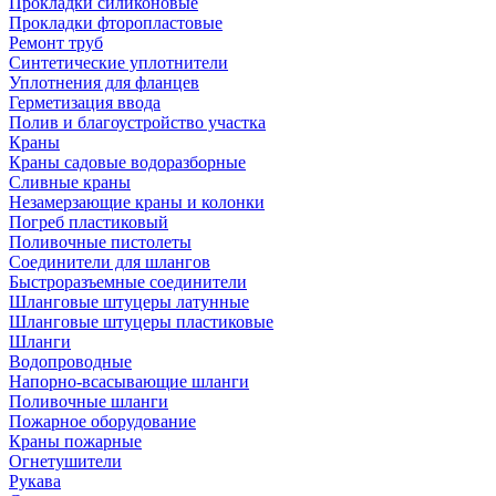
Прокладки силиконовые
Прокладки фторопластовые
Ремонт труб
Синтетические уплотнители
Уплотнения для фланцев
Герметизация ввода
Полив и благоустройство участка
Краны
Краны садовые водоразборные
Сливные краны
Незамерзающие краны и колонки
Погреб пластиковый
Поливочные пистолеты
Соединители для шлангов
Быстроразъемные соединители
Шланговые штуцеры латунные
Шланговые штуцеры пластиковые
Шланги
Водопроводные
Напорно-всасывающие шланги
Поливочные шланги
Пожарное оборудование
Краны пожарные
Огнетушители
Рукава