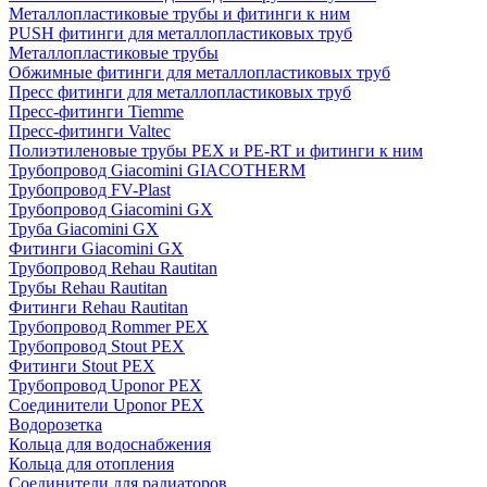
Металлопластиковые трубы и фитинги к ним
PUSH фитинги для металлопластиковых труб
Металлопластиковые трубы
Обжимные фитинги для металлопластиковых труб
Пресс фитинги для металлопластиковых труб
Пресс-фитинги Tiemme
Пресс-фитинги Valtec
Полиэтиленовые трубы PEX и PE-RT и фитинги к ним
Трубопровод Giacomini GIACOTHERM
Трубопровод FV-Plast
Трубопровод Giacomini GX
Труба Giacomini GX
Фитинги Giacomini GX
Трубопровод Rehau Rautitan
Трубы Rehau Rautitan
Фитинги Rehau Rautitan
Трубопровод Rommer PEX
Трубопровод Stout PEX
Фитинги Stout PEX
Трубопровод Uponor PEX
Соединители Uponor PEX
Водорозетка
Кольца для водоснабжения
Кольца для отопления
Соединители для радиаторов