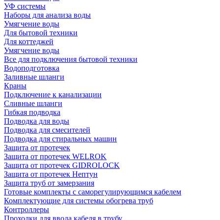
УФ системы
Наборы для анализа воды
Умягчение воды
Для бытовой техники
Для коттеджей
Умягчение воды
Все для подключения бытовой техники
Водоподготовка
Заливные шланги
Краны
Подключение к канализации
Сливные шланги
Гибкая подводка
Подводка для воды
Подводка для смесителей
Подводка для стиральных машин
Защита от протечек
Защита от протечек WELROK
Защита от протечек GIDROLOCK
Защита от протечек Нептун
Защита труб от замерзания
Готовые комплекты с саморегулирующимся кабелем
Комплектующие для системы обогрева труб
Контроллеры
Проходки для ввода кабеля в трубу