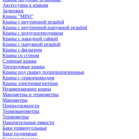
Аксессуары к кранам
Задвижки
Краны "MINI"
Краны с внутренней резьбой
Краны с внутренней-наружной резьбой
Краны с воздухоотводчиком
Краны с накидной гайкой
Краны с наружной резьбой
Краны с фильтром
Краны со сгоном
Сливные краны
Трехходовые краны
Краны под сварку полипропиленовые
Краны с сервоприводом
Краны электромагнитные
Незамерзающие краны
Манометры и термометры
Манометры
Принадлежности
Термоманометры
Термометры
Накопительные емкости
Баки прямоугольные
Баки подземные