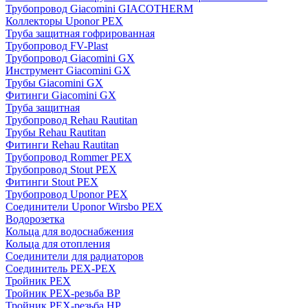
Трубопровод Giacomini GIACOTHERM
Коллекторы Uponor PEX
Труба защитная гофрированная
Трубопровод FV-Plast
Трубопровод Giacomini GX
Инструмент Giacomini GX
Трубы Giacomini GX
Фитинги Giacomini GX
Труба защитная
Трубопровод Rehau Rautitan
Трубы Rehau Rautitan
Фитинги Rehau Rautitan
Трубопровод Rommer PEX
Трубопровод Stout PEX
Фитинги Stout PEX
Трубопровод Uponor PEX
Соединители Uponor Wirsbo PEX
Водорозетка
Кольца для водоснабжения
Кольца для отопления
Соединители для радиаторов
Соединитель PEX-PEX
Тройник PEX
Тройник PEX-резьба ВР
Тройник PEX-резьба НР