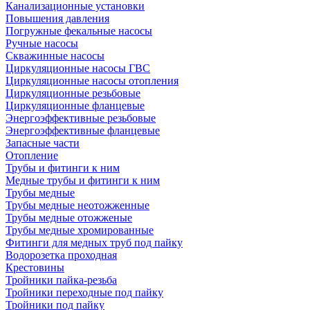
Канализационные установки
Повышения давления
Погружные фекальные насосы
Ручные насосы
Скважинные насосы
Циркуляционные насосы ГВС
Циркуляционные насосы отопления
Циркуляционные резьбовые
Циркуляционные фланцевые
Энергоэффективные резьбовые
Энергоэффективные фланцевые
Запасные части
Отопление
Трубы и фитинги к ним
Медные трубы и фитинги к ним
Трубы медные
Трубы медные неотожженные
Трубы медные отожженые
Трубы медные хромированные
Фитинги для медных труб под пайку
Водорозетка проходная
Крестовины
Тройники пайка-резьба
Тройники переходные под пайку
Тройники под пайку