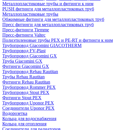
Металлопластиковые трубы и фитинги к ним
PUSH фитинги для металлопластиковых труб
Металлопластиковые трубы
Обжимные фитинги для металлопластиковых труб
Пресс фитинги для металлопластиковых труб
Пресс-фитинги Tiemme
Пресс-фитинги Valtec
Полиэтиленовые трубы PEX и PE-RT и фитинги к ним
Трубопровод Giacomini GIACOTHERM
Трубопровод FV-Plast
Трубопровод Giacomini GX
Труба Giacomini GX
Фитинги Giacomini GX
Трубопровод Rehau Rautitan
Трубы Rehau Rautitan
Фитинги Rehau Rautitan
Трубопровод Rommer PEX
Трубопровод Stout PEX
Фитинги Stout PEX
Трубопровод Uponor PEX
Соединители Uponor PEX
Водорозетка
Кольца для водоснабжения
Кольца для отопления
Соединители для радиаторов