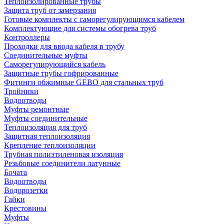
Теплоизолированные трубы
Защита труб от замерзания
Готовые комплекты с саморегулирующимся кабелем
Комплектующие для системы обогрева труб
Контроллеры
Проходки для ввода кабеля в трубу
Соединительные муфты
Саморегулирующийся кабель
Защитные трубы гофрированные
Фитинги обжимные GEBO для стальных труб
Тройники
Водоотводы
Муфты ремонтные
Муфты соединительные
Теплоизоляция для труб
Защитная теплоизоляция
Крепление теплоизоляции
Трубная полиэтиленовая изоляция
Резьбовые соединители латунные
Бочата
Водоотводы
Водорозетки
Гайки
Крестовины
Муфты