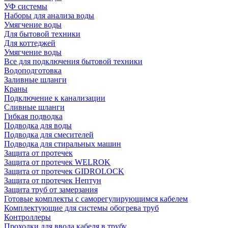
УФ системы
Наборы для анализа воды
Умягчение воды
Для бытовой техники
Для коттеджей
Умягчение воды
Все для подключения бытовой техники
Водоподготовка
Заливные шланги
Краны
Подключение к канализации
Сливные шланги
Гибкая подводка
Подводка для воды
Подводка для смесителей
Подводка для стиральных машин
Защита от протечек
Защита от протечек WELROK
Защита от протечек GIDROLOCK
Защита от протечек Нептун
Защита труб от замерзания
Готовые комплекты с саморегулирующимся кабелем
Комплектующие для системы обогрева труб
Контроллеры
Проходки для ввода кабеля в трубу