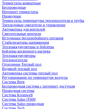
Термостаты комнатные
Беспроводные
Интернет термостаты
Проводные
Термостаты температуры теплоносителя и трубы
Трехходовые смесители и управление
Автоматика для вентилей
Смесительные вентили
Источники бесперебойного питания
Стабилизаторы напряжения
Теплоаккумуляторы и бойлеры
Бойлеры косвенного нагрева
Теплоаккумуляторы
Теплоносители
Отопление Теплый пол
Водяной теплый пол
Автоматика системы теплый пол
Регулирование по температуре воздуха
Система Berg
Беспроводная система с интернет доступом
Проводная система
Система Kromwell
Система Salus iT600
Система Salus проводная
Система Tech