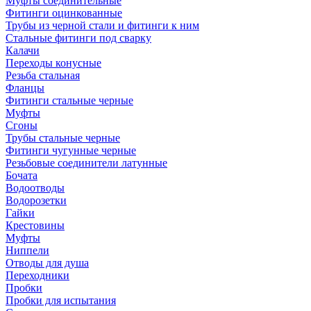
Муфты соединительные
Фитинги оцинкованные
Трубы из черной стали и фитинги к ним
Стальные фитинги под сварку
Калачи
Переходы конусные
Резьба стальная
Фланцы
Фитинги стальные черные
Муфты
Сгоны
Трубы стальные черные
Фитинги чугунные черные
Резьбовые соединители латунные
Бочата
Водоотводы
Водорозетки
Гайки
Крестовины
Муфты
Ниппели
Отводы для душа
Переходники
Пробки
Пробки для испытания