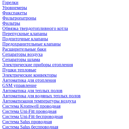
Горелки
Уровнемеры
Фикспакеты
Фильтропатроны
Фильтры
Обвязка твердотопливного котла
Перепускные клапаны
Подпиточные клапаны
Предохранительные клапаны
Расширительные баки
Сепараторы воздуха
Сепараторы шлама
Электрические приборы отопления
Пушки тепловые
Электрические конвекторы
Автоматика для отопления
GSM управление
Автоматика для теплых полов
Автоматика для водяных теплых полов
Автоматизация температуры воздуха
Система Kromwell проводная
Система Uni-Fitt проводная
Система Uni-Fitt беспроводная
Система Salus проводная
Система Salus беспроводная