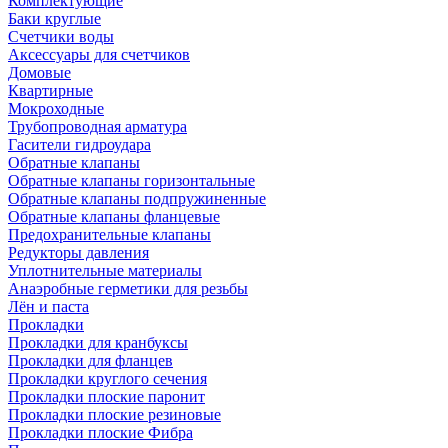
Комплектующие
Баки круглые
Счетчики воды
Аксессуары для счетчиков
Домовые
Квартирные
Мокроходные
Трубопроводная арматура
Гасители гидроудара
Обратные клапаны
Обратные клапаны горизонтальные
Обратные клапаны подпружиненные
Обратные клапаны фланцевые
Предохранительные клапаны
Редукторы давления
Уплотнительные материалы
Анаэробные герметики для резьбы
Лён и паста
Прокладки
Прокладки для кранбуксы
Прокладки для фланцев
Прокладки круглого сечения
Прокладки плоские паронит
Прокладки плоские резиновые
Прокладки плоские Фибра