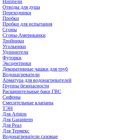
Ниппели
Отводы для душа
Переходники
Пробки
Пробки для испытания
Сгоны
Сгоны-Американки
Тройники
Угольники
Удлинители
Футорки
Эксцентрики
Декоративные чашки для труб
Водонагреватели
Арматура для водонагревателей
Группы безопасности
Расширительные баки ГВС
Сифоны
Смесительные клапаны
ТЭН
Для Ariston
Для Garanterm
Для Реал
Для Термекс
Водонагреватели газовые