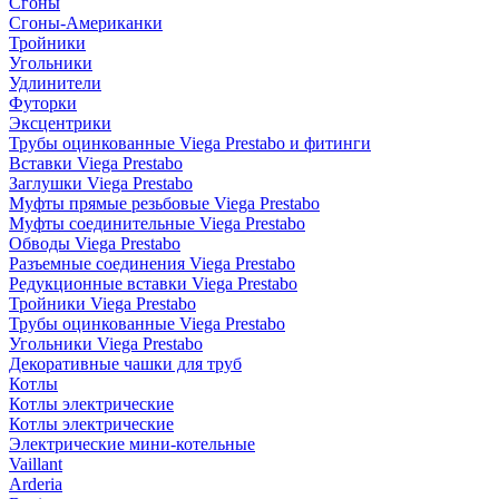
Сгоны
Сгоны-Американки
Тройники
Угольники
Удлинители
Футорки
Эксцентрики
Трубы оцинкованные Viega Prestabo и фитинги
Вставки Viega Prestabo
Заглушки Viega Prestabo
Муфты прямые резьбовые Viega Prestabo
Муфты соединительные Viega Prestabo
Обводы Viega Prestabo
Разъемные соединения Viega Prestabo
Редукционные вставки Viega Prestabo
Тройники Viega Prestabo
Трубы оцинкованные Viega Prestabo
Угольники Viega Prestabo
Декоративные чашки для труб
Котлы
Котлы электрические
Котлы электрические
Электрические мини-котельные
Vaillant
Arderia