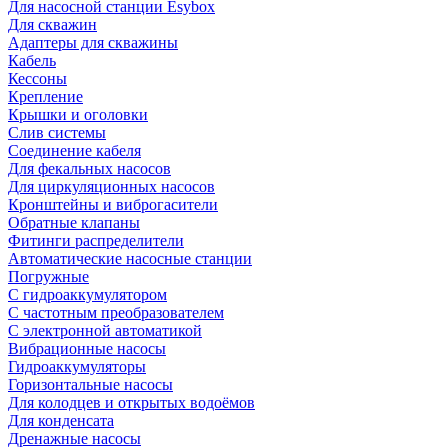
Для насосной станции Esybox
Для скважин
Адаптеры для скважины
Кабель
Кессоны
Крепление
Крышки и оголовки
Слив системы
Соединение кабеля
Для фекальных насосов
Для циркуляционных насосов
Кронштейны и виброгасители
Обратные клапаны
Фитинги распределители
Автоматические насосные станции
Погружные
С гидроаккумулятором
С частотным преобразователем
С электронной автоматикой
Вибрационные насосы
Гидроаккумуляторы
Горизонтальные насосы
Для колодцев и открытых водоёмов
Для конденсата
Дренажные насосы