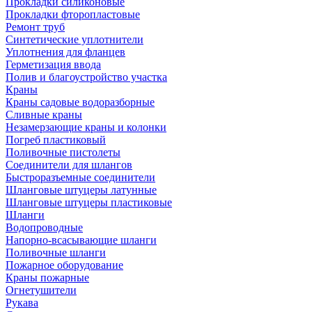
Прокладки силиконовые
Прокладки фторопластовые
Ремонт труб
Синтетические уплотнители
Уплотнения для фланцев
Герметизация ввода
Полив и благоустройство участка
Краны
Краны садовые водоразборные
Сливные краны
Незамерзающие краны и колонки
Погреб пластиковый
Поливочные пистолеты
Соединители для шлангов
Быстроразъемные соединители
Шланговые штуцеры латунные
Шланговые штуцеры пластиковые
Шланги
Водопроводные
Напорно-всасывающие шланги
Поливочные шланги
Пожарное оборудование
Краны пожарные
Огнетушители
Рукава