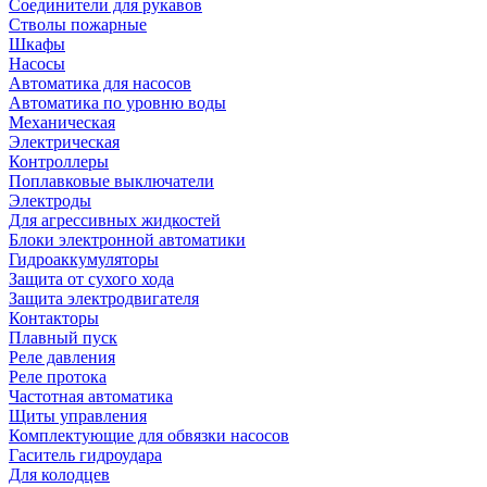
Соединители для рукавов
Стволы пожарные
Шкафы
Насосы
Автоматика для насосов
Автоматика по уровню воды
Механическая
Электрическая
Контроллеры
Поплавковые выключатели
Электроды
Для агрессивных жидкостей
Блоки электронной автоматики
Гидроаккумуляторы
Защита от сухого хода
Защита электродвигателя
Контакторы
Плавный пуск
Реле давления
Реле протока
Частотная автоматика
Щиты управления
Комплектующие для обвязки насосов
Гаситель гидроудара
Для колодцев