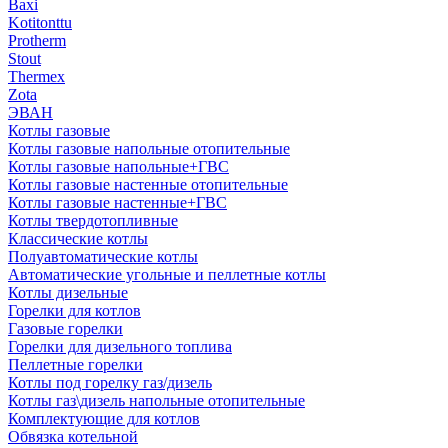
Baxi
Kotitonttu
Protherm
Stout
Thermex
Zota
ЭВАН
Котлы газовые
Котлы газовые напольные отопительные
Котлы газовые напольные+ГВС
Котлы газовые настенные отопительные
Котлы газовые настенные+ГВС
Котлы твердотопливные
Классические котлы
Полуавтоматические котлы
Автоматические угольные и пеллетные котлы
Котлы дизельные
Горелки для котлов
Газовые горелки
Горелки для дизельного топлива
Пеллетные горелки
Котлы под горелку газ/дизель
Котлы газ\дизель напольные отопительные
Комплектующие для котлов
Обвязка котельной