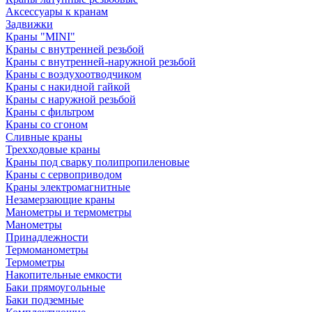
Аксессуары к кранам
Задвижки
Краны "MINI"
Краны с внутренней резьбой
Краны с внутренней-наружной резьбой
Краны с воздухоотводчиком
Краны с накидной гайкой
Краны с наружной резьбой
Краны с фильтром
Краны со сгоном
Сливные краны
Трехходовые краны
Краны под сварку полипропиленовые
Краны с сервоприводом
Краны электромагнитные
Незамерзающие краны
Манометры и термометры
Манометры
Принадлежности
Термоманометры
Термометры
Накопительные емкости
Баки прямоугольные
Баки подземные