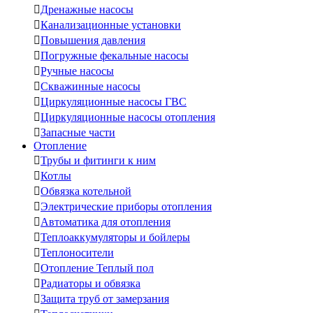

Дренажные насосы

Канализационные установки

Повышения давления

Погружные фекальные насосы

Ручные насосы

Скважинные насосы

Циркуляционные насосы ГВС

Циркуляционные насосы отопления

Запасные части
Отопление

Трубы и фитинги к ним

Котлы

Обвязка котельной

Электрические приборы отопления

Автоматика для отопления

Теплоаккумуляторы и бойлеры

Теплоносители

Отопление Теплый пол

Радиаторы и обвязка

Защита труб от замерзания