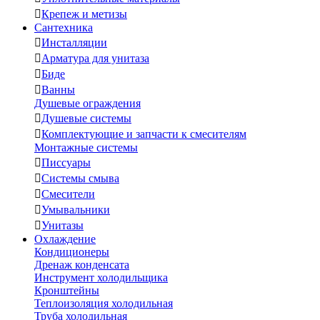

Крепеж и метизы
Сантехника

Инсталляции

Арматура для унитаза

Биде

Ванны
Душевые ограждения

Душевые системы

Комплектующие и запчасти к смесителям
Монтажные системы

Писсуары

Системы смыва

Смесители

Умывальники

Унитазы
Охлаждение
Кондиционеры
Дренаж конденсата
Инструмент холодильщика
Кронштейны
Теплоизоляция холодильная
Труба холодильная