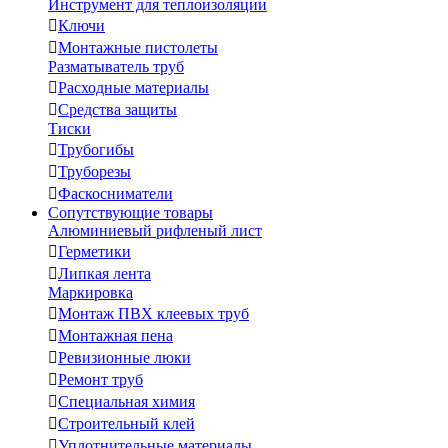
Инструмент для теплоизоляции

Ключи

Монтажные пистолеты
Разматыватель труб

Расходные материалы

Средства защиты
Тиски

Трубогибы

Труборезы

Фаскосниматели
Сопутствующие товары
Алюминиевый рифленый лист

Герметики

Липкая лента
Маркировка

Монтаж ПВХ клеевых труб

Монтажная пена

Ревизионные люки

Ремонт труб

Специальная химия

Строительный клей

Уплотнительные материалы