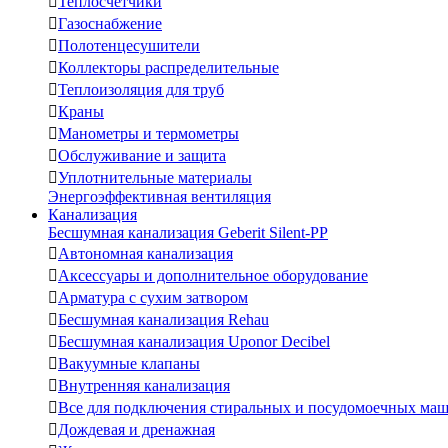

Теплосчетчики

Газоснабжение

Полотенцесушители

Коллекторы распределительные

Теплоизоляция для труб

Краны

Манометры и термометры

Обслуживание и защита

Уплотнительные материалы
Энергоэффективная вентиляция
Канализация
Бесшумная канализация Geberit Silent-PP

Автономная канализация

Аксессуары и дополнительное оборудование

Арматура с сухим затвором

Бесшумная канализация Rehau

Бесшумная канализация Uponor Decibel

Вакуумные клапаны

Внутренняя канализация

Все для подключения стиральных и посудомоечных ма

Дождевая и дренажная