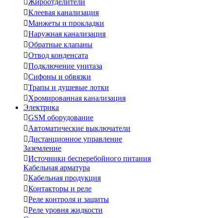

Жироотделители

Клеевая канализация

Манжеты и прокладки

Наружная канализация

Обратные клапаны

Отвод конденсата

Подключение унитаза

Сифоны и обвязки

Трапы и душевые лотки

Хромированная канализация
Электрика

GSM оборудование

Автоматические выключатели

Дистанционное управление
Заземление

Источники бесперебойного питания
Кабельная арматура

Кабельная продукция

Контакторы и реле

Реле контроля и защиты

Реле уровня жидкости