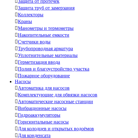

Защита от протечек

Защита труб от замерзания

Коллекторы

Краны

Манометры и термометры

Накопительные емкости

Счетчики воды

Трубопроводная арматура

Уплотнительные материалы

Герметизация ввода

Полив и благоустройство участка

Пожарное оборудование
Насосы

Автоматика для насосов

Комплектующие для обвязки насосов

Автоматические насосные станции

Вибрационные насосы

Гидроаккумуляторы

Горизонтальные насосы

Для колодцев и открытых водоёмов

Для конденсата