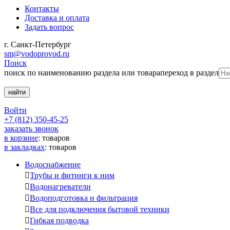
Контакты
Доставка и оплата
Задать вопрос
г. Санкт-Петербург
sm@vodoprovod.ru
Поиск
поиск по наименованию раздела или товара
переход в раздел
Войти
+7 (812) 350-45-25
заказать звонок
в корзине
:
товаров
в закладках
:
товаров
Водоснабжение

Трубы и фитинги к ним

Водонагреватели

Водоподготовка и фильтрация

Все для подключения бытовой техники

Гибкая подводка