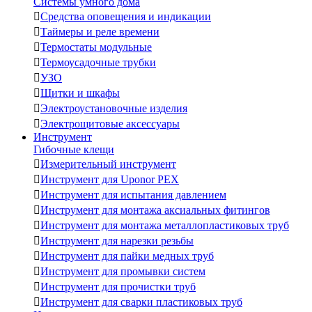
Системы умного дома

Средства оповещения и индикации

Таймеры и реле времени

Термостаты модульные

Термоусадочные трубки

УЗО

Щитки и шкафы

Электроустановочные изделия

Электрощитовые аксессуары
Инструмент
Гибочные клещи

Измерительный инструмент

Инструмент для Uponor PEX

Инструмент для испытания давлением

Инструмент для монтажа аксиальных фитингов

Инструмент для монтажа металлопластиковых труб

Инструмент для нарезки резьбы

Инструмент для пайки медных труб

Инструмент для промывки систем

Инструмент для прочистки труб

Инструмент для сварки пластиковых труб