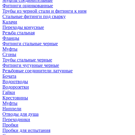
Муфты соединительные
Фитинги оцинкованные
Трубы из черной стали и фитинги к ним
Стальные фитинги под сварку
Калачи
Переходы конусные
Резьба стальная
Фланцы
Фитинги стальные черные
Муфты
Сгоны
Трубы стальные черные
Фитинги чугунные черные
Резьбовые соединители латунные
Бочата
Водоотводы
Водорозетки
Гайки
Крестовины
Муфты
Ниппели
Отводы для душа
Переходники
Пробки
Пробки для испытания