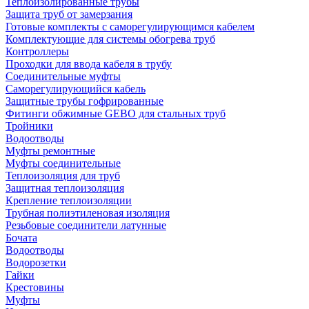
Теплоизолированные трубы
Защита труб от замерзания
Готовые комплекты с саморегулирующимся кабелем
Комплектующие для системы обогрева труб
Контроллеры
Проходки для ввода кабеля в трубу
Соединительные муфты
Саморегулирующийся кабель
Защитные трубы гофрированные
Фитинги обжимные GEBO для стальных труб
Тройники
Водоотводы
Муфты ремонтные
Муфты соединительные
Теплоизоляция для труб
Защитная теплоизоляция
Крепление теплоизоляции
Трубная полиэтиленовая изоляция
Резьбовые соединители латунные
Бочата
Водоотводы
Водорозетки
Гайки
Крестовины
Муфты