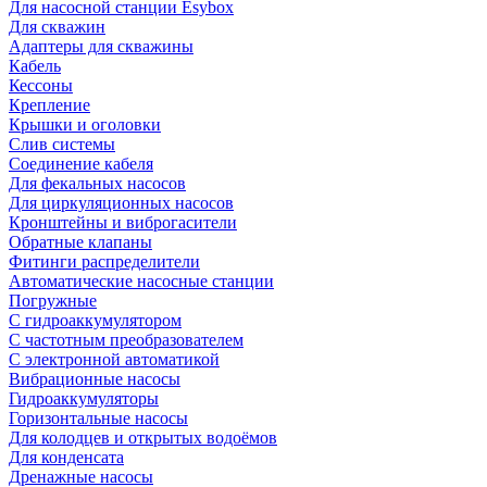
Для насосной станции Esybox
Для скважин
Адаптеры для скважины
Кабель
Кессоны
Крепление
Крышки и оголовки
Слив системы
Соединение кабеля
Для фекальных насосов
Для циркуляционных насосов
Кронштейны и виброгасители
Обратные клапаны
Фитинги распределители
Автоматические насосные станции
Погружные
С гидроаккумулятором
С частотным преобразователем
С электронной автоматикой
Вибрационные насосы
Гидроаккумуляторы
Горизонтальные насосы
Для колодцев и открытых водоёмов
Для конденсата
Дренажные насосы