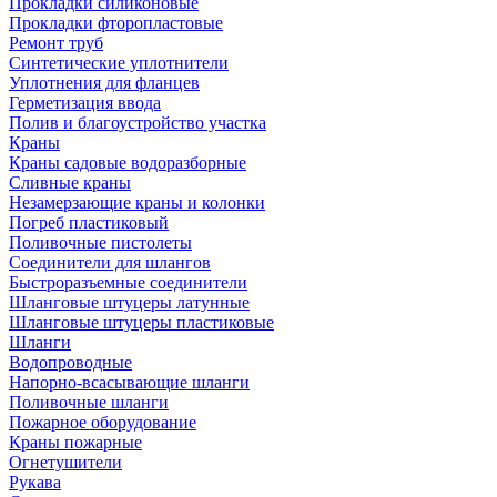
Прокладки силиконовые
Прокладки фторопластовые
Ремонт труб
Синтетические уплотнители
Уплотнения для фланцев
Герметизация ввода
Полив и благоустройство участка
Краны
Краны садовые водоразборные
Сливные краны
Незамерзающие краны и колонки
Погреб пластиковый
Поливочные пистолеты
Соединители для шлангов
Быстроразъемные соединители
Шланговые штуцеры латунные
Шланговые штуцеры пластиковые
Шланги
Водопроводные
Напорно-всасывающие шланги
Поливочные шланги
Пожарное оборудование
Краны пожарные
Огнетушители
Рукава