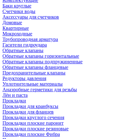
Комплектующие
Баки круглые
Счетчики воды
Аксессуары для счетчиков
Домовые
Квартирные
Мокроходные
Трубопроводная арматура
Гасители гидроудара
Обратные клапаны
Обратные клапаны горизонтальные
Обратные клапаны подпружиненные
Обратные клапаны фланцевые
Предохранительные клапаны
Редукторы давления
Уплотнительные материалы
Анаэробные герметики для резьбы
Лён и паста
Прокладки
Прокладки для кранбуксы
Прокладки для фланцев
Прокладки круглого сечения
Прокладки плоские паронит
Прокладки плоские резиновые
Прокладки плоские Фибра