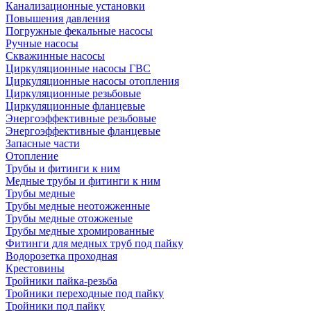
Канализационные установки
Повышения давления
Погружные фекальные насосы
Ручные насосы
Скважинные насосы
Циркуляционные насосы ГВС
Циркуляционные насосы отопления
Циркуляционные резьбовые
Циркуляционные фланцевые
Энергоэффективные резьбовые
Энергоэффективные фланцевые
Запасные части
Отопление
Трубы и фитинги к ним
Медные трубы и фитинги к ним
Трубы медные
Трубы медные неотожженные
Трубы медные отожженые
Трубы медные хромированные
Фитинги для медных труб под пайку
Водорозетка проходная
Крестовины
Тройники пайка-резьба
Тройники переходные под пайку
Тройники под пайку