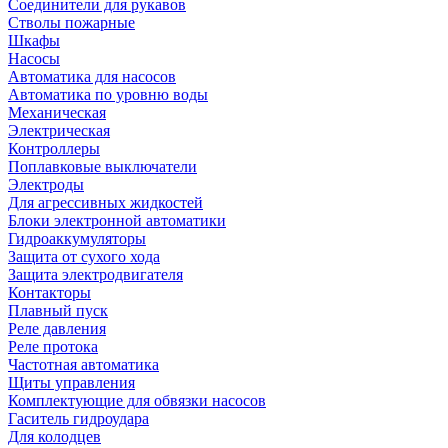
Соединители для рукавов
Стволы пожарные
Шкафы
Насосы
Автоматика для насосов
Автоматика по уровню воды
Механическая
Электрическая
Контроллеры
Поплавковые выключатели
Электроды
Для агрессивных жидкостей
Блоки электронной автоматики
Гидроаккумуляторы
Защита от сухого хода
Защита электродвигателя
Контакторы
Плавный пуск
Реле давления
Реле протока
Частотная автоматика
Щиты управления
Комплектующие для обвязки насосов
Гаситель гидроудара
Для колодцев