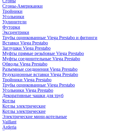
Сгоны
Сгоны-Американки
Тройники
Угольники
Удлинители
Футорки
Эксцентрики
Трубы оцинкованные Viega Prestabo и фитинги
Вставки Viega Prestabo
Заглушки Viega Prestabo
Муфты прямые резьбовые Viega Prestabo
Муфты соединительные Viega Prestabo
Обводы Viega Prestabo
Разъемные соединения Viega Prestabo
Редукционные вставки Viega Prestabo
Тройники Viega Prestabo
Трубы оцинкованные Viega Prestabo
Угольники Viega Prestabo
Декоративные чашки для труб
Котлы
Котлы электрические
Котлы электрические
Электрические мини-котельные
Vaillant
Arderia