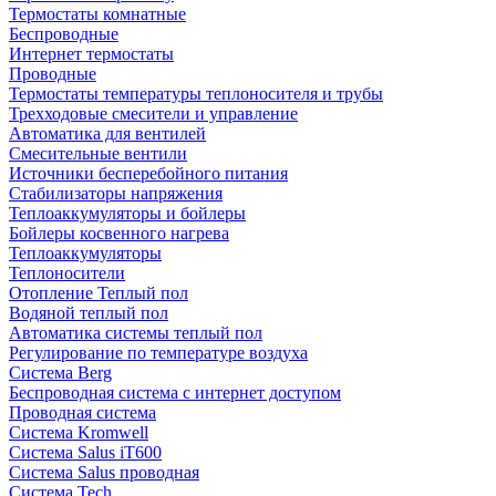
Термостаты комнатные
Беспроводные
Интернет термостаты
Проводные
Термостаты температуры теплоносителя и трубы
Трехходовые смесители и управление
Автоматика для вентилей
Смесительные вентили
Источники бесперебойного питания
Стабилизаторы напряжения
Теплоаккумуляторы и бойлеры
Бойлеры косвенного нагрева
Теплоаккумуляторы
Теплоносители
Отопление Теплый пол
Водяной теплый пол
Автоматика системы теплый пол
Регулирование по температуре воздуха
Система Berg
Беспроводная система с интернет доступом
Проводная система
Система Kromwell
Система Salus iT600
Система Salus проводная
Система Tech