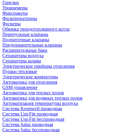
Горелки
Уровнемеры
Фикспакеты
Фильтропатроны
Фильтры
Обвязка твердотопливного котла
Перепускные клапаны
Подпиточные клапаны
Предохранительные клапаны
Расширительные баки
Сепараторы воздуха
Сепараторы шлама
Электрические приборы отопления
Пушки тепловые
Электрические конвекторы
Автоматика для отопления
GSM управление
Автоматика для теплых полов
Автоматика для водяных теплых полов
Автоматизация температуры воздуха
Система Kromwell проводная
Система Uni-Fitt проводная
Система Uni-Fitt беспроводная
Система Salus проводная
Система Salus беспроводная