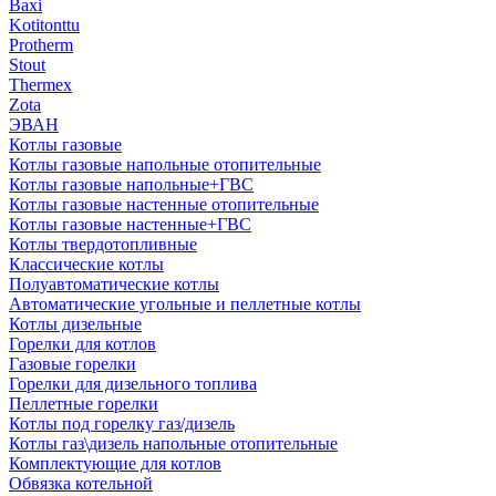
Baxi
Kotitonttu
Protherm
Stout
Thermex
Zota
ЭВАН
Котлы газовые
Котлы газовые напольные отопительные
Котлы газовые напольные+ГВС
Котлы газовые настенные отопительные
Котлы газовые настенные+ГВС
Котлы твердотопливные
Классические котлы
Полуавтоматические котлы
Автоматические угольные и пеллетные котлы
Котлы дизельные
Горелки для котлов
Газовые горелки
Горелки для дизельного топлива
Пеллетные горелки
Котлы под горелку газ/дизель
Котлы газ\дизель напольные отопительные
Комплектующие для котлов
Обвязка котельной