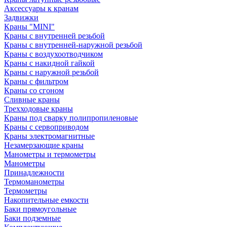
Аксессуары к кранам
Задвижки
Краны "MINI"
Краны с внутренней резьбой
Краны с внутренней-наружной резьбой
Краны с воздухоотводчиком
Краны с накидной гайкой
Краны с наружной резьбой
Краны с фильтром
Краны со сгоном
Сливные краны
Трехходовые краны
Краны под сварку полипропиленовые
Краны с сервоприводом
Краны электромагнитные
Незамерзающие краны
Манометры и термометры
Манометры
Принадлежности
Термоманометры
Термометры
Накопительные емкости
Баки прямоугольные
Баки подземные