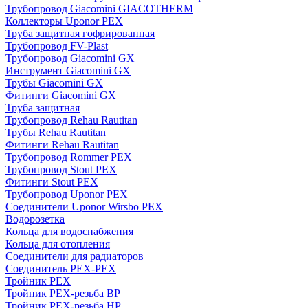
Трубопровод Giacomini GIACOTHERM
Коллекторы Uponor PEX
Труба защитная гофрированная
Трубопровод FV-Plast
Трубопровод Giacomini GX
Инструмент Giacomini GX
Трубы Giacomini GX
Фитинги Giacomini GX
Труба защитная
Трубопровод Rehau Rautitan
Трубы Rehau Rautitan
Фитинги Rehau Rautitan
Трубопровод Rommer PEX
Трубопровод Stout PEX
Фитинги Stout PEX
Трубопровод Uponor PEX
Соединители Uponor Wirsbo PEX
Водорозетка
Кольца для водоснабжения
Кольца для отопления
Соединители для радиаторов
Соединитель PEX-PEX
Тройник PEX
Тройник PEX-резьба ВР
Тройник PEX-резьба НР