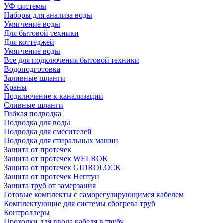
УФ системы
Наборы для анализа воды
Умягчение воды
Для бытовой техники
Для коттеджей
Умягчение воды
Все для подключения бытовой техники
Водоподготовка
Заливные шланги
Краны
Подключение к канализации
Сливные шланги
Гибкая подводка
Подводка для воды
Подводка для смесителей
Подводка для стиральных машин
Защита от протечек
Защита от протечек WELROK
Защита от протечек GIDROLOCK
Защита от протечек Нептун
Защита труб от замерзания
Готовые комплекты с саморегулирующимся кабелем
Комплектующие для системы обогрева труб
Контроллеры
Проходки для ввода кабеля в трубу