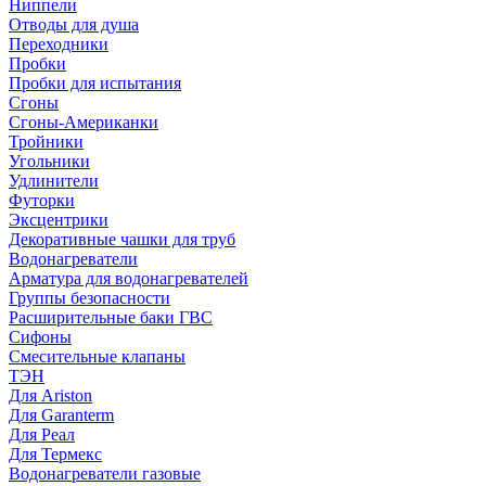
Ниппели
Отводы для душа
Переходники
Пробки
Пробки для испытания
Сгоны
Сгоны-Американки
Тройники
Угольники
Удлинители
Футорки
Эксцентрики
Декоративные чашки для труб
Водонагреватели
Арматура для водонагревателей
Группы безопасности
Расширительные баки ГВС
Сифоны
Смесительные клапаны
ТЭН
Для Ariston
Для Garanterm
Для Реал
Для Термекс
Водонагреватели газовые