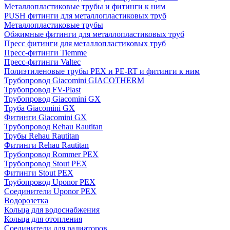
Металлопластиковые трубы и фитинги к ним
PUSH фитинги для металлопластиковых труб
Металлопластиковые трубы
Обжимные фитинги для металлопластиковых труб
Пресс фитинги для металлопластиковых труб
Пресс-фитинги Tiemme
Пресс-фитинги Valtec
Полиэтиленовые трубы PEX и PE-RT и фитинги к ним
Трубопровод Giacomini GIACOTHERM
Трубопровод FV-Plast
Трубопровод Giacomini GX
Труба Giacomini GX
Фитинги Giacomini GX
Трубопровод Rehau Rautitan
Трубы Rehau Rautitan
Фитинги Rehau Rautitan
Трубопровод Rommer PEX
Трубопровод Stout PEX
Фитинги Stout PEX
Трубопровод Uponor PEX
Соединители Uponor PEX
Водорозетка
Кольца для водоснабжения
Кольца для отопления
Соединители для радиаторов