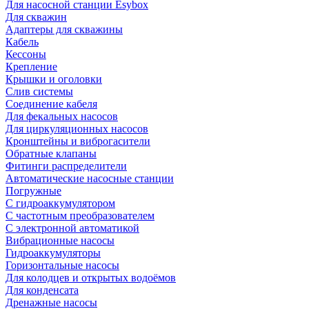
Для насосной станции Esybox
Для скважин
Адаптеры для скважины
Кабель
Кессоны
Крепление
Крышки и оголовки
Слив системы
Соединение кабеля
Для фекальных насосов
Для циркуляционных насосов
Кронштейны и виброгасители
Обратные клапаны
Фитинги распределители
Автоматические насосные станции
Погружные
С гидроаккумулятором
С частотным преобразователем
С электронной автоматикой
Вибрационные насосы
Гидроаккумуляторы
Горизонтальные насосы
Для колодцев и открытых водоёмов
Для конденсата
Дренажные насосы