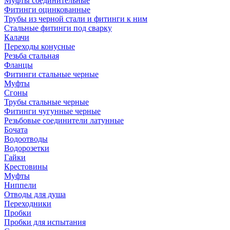
Муфты соединительные
Фитинги оцинкованные
Трубы из черной стали и фитинги к ним
Стальные фитинги под сварку
Калачи
Переходы конусные
Резьба стальная
Фланцы
Фитинги стальные черные
Муфты
Сгоны
Трубы стальные черные
Фитинги чугунные черные
Резьбовые соединители латунные
Бочата
Водоотводы
Водорозетки
Гайки
Крестовины
Муфты
Ниппели
Отводы для душа
Переходники
Пробки
Пробки для испытания