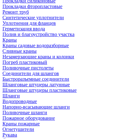
Прокладки силиконовые
Прокладки фторопластовые
Ремонт труб
Синтетические уплотнители
Уплотнения для фланцев
Герметизация ввода
Полив и благоустройство участка
Краны
Краны садовые водоразборные
Сливные краны
Незамерзающие краны и колонки
Погреб пластиковый
Поливочные пистолеты
Соединители для шлангов
Быстроразъемные соединители
Шланговые штуцеры латунные
Шланговые штуцеры пластиковые
Шланги
Водопроводные
Напорно-всасывающие шланги
Поливочные шланги
Пожарное оборудование
Краны пожарные
Огнетушители
Рукава