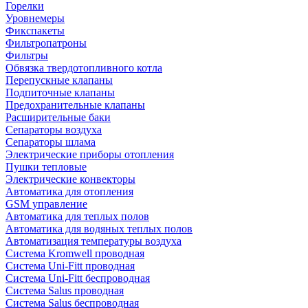
Горелки
Уровнемеры
Фикспакеты
Фильтропатроны
Фильтры
Обвязка твердотопливного котла
Перепускные клапаны
Подпиточные клапаны
Предохранительные клапаны
Расширительные баки
Сепараторы воздуха
Сепараторы шлама
Электрические приборы отопления
Пушки тепловые
Электрические конвекторы
Автоматика для отопления
GSM управление
Автоматика для теплых полов
Автоматика для водяных теплых полов
Автоматизация температуры воздуха
Система Kromwell проводная
Система Uni-Fitt проводная
Система Uni-Fitt беспроводная
Система Salus проводная
Система Salus беспроводная