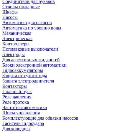
Соединители для рукавов
Стволы пожарные
Шкафы
Насосы
Автоматика для насосов
Автоматика по уровню воды
Механическая
Электрическая
Контроллеры
Поплавковые выключатели
Электроды
Для агрессивных жидкостей
Блоки электронной автоматики
Гидроаккумуляторы
Защита от сухого хода
Защита электродвигателя
Контакторы
Плавный пуск
Реле давления
Реле протока
Частотная автоматика
Щиты управления
Комплектующие для обвязки насосов
Гаситель гидроудара
Для колодцев