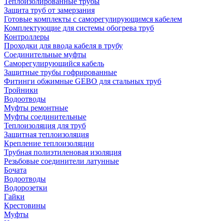
Теплоизолированные трубы
Защита труб от замерзания
Готовые комплекты с саморегулирующимся кабелем
Комплектующие для системы обогрева труб
Контроллеры
Проходки для ввода кабеля в трубу
Соединительные муфты
Саморегулирующийся кабель
Защитные трубы гофрированные
Фитинги обжимные GEBO для стальных труб
Тройники
Водоотводы
Муфты ремонтные
Муфты соединительные
Теплоизоляция для труб
Защитная теплоизоляция
Крепление теплоизоляции
Трубная полиэтиленовая изоляция
Резьбовые соединители латунные
Бочата
Водоотводы
Водорозетки
Гайки
Крестовины
Муфты