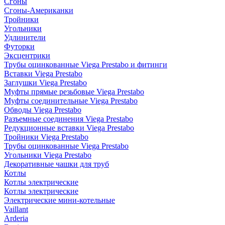
Сгоны
Сгоны-Американки
Тройники
Угольники
Удлинители
Футорки
Эксцентрики
Трубы оцинкованные Viega Prestabo и фитинги
Вставки Viega Prestabo
Заглушки Viega Prestabo
Муфты прямые резьбовые Viega Prestabo
Муфты соединительные Viega Prestabo
Обводы Viega Prestabo
Разъемные соединения Viega Prestabo
Редукционные вставки Viega Prestabo
Тройники Viega Prestabo
Трубы оцинкованные Viega Prestabo
Угольники Viega Prestabo
Декоративные чашки для труб
Котлы
Котлы электрические
Котлы электрические
Электрические мини-котельные
Vaillant
Arderia