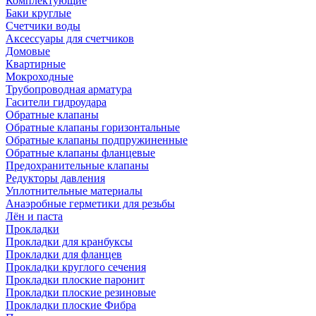
Комплектующие
Баки круглые
Счетчики воды
Аксессуары для счетчиков
Домовые
Квартирные
Мокроходные
Трубопроводная арматура
Гасители гидроудара
Обратные клапаны
Обратные клапаны горизонтальные
Обратные клапаны подпружиненные
Обратные клапаны фланцевые
Предохранительные клапаны
Редукторы давления
Уплотнительные материалы
Анаэробные герметики для резьбы
Лён и паста
Прокладки
Прокладки для кранбуксы
Прокладки для фланцев
Прокладки круглого сечения
Прокладки плоские паронит
Прокладки плоские резиновые
Прокладки плоские Фибра