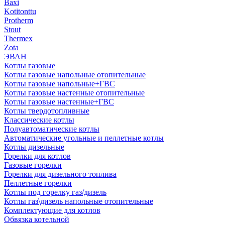
Baxi
Kotitonttu
Protherm
Stout
Thermex
Zota
ЭВАН
Котлы газовые
Котлы газовые напольные отопительные
Котлы газовые напольные+ГВС
Котлы газовые настенные отопительные
Котлы газовые настенные+ГВС
Котлы твердотопливные
Классические котлы
Полуавтоматические котлы
Автоматические угольные и пеллетные котлы
Котлы дизельные
Горелки для котлов
Газовые горелки
Горелки для дизельного топлива
Пеллетные горелки
Котлы под горелку газ/дизель
Котлы газ\дизель напольные отопительные
Комплектующие для котлов
Обвязка котельной