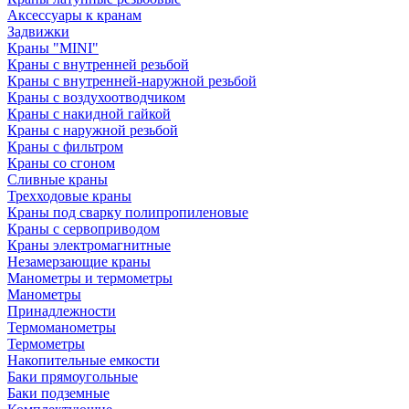
Аксессуары к кранам
Задвижки
Краны "MINI"
Краны с внутренней резьбой
Краны с внутренней-наружной резьбой
Краны с воздухоотводчиком
Краны с накидной гайкой
Краны с наружной резьбой
Краны с фильтром
Краны со сгоном
Сливные краны
Трехходовые краны
Краны под сварку полипропиленовые
Краны с сервоприводом
Краны электромагнитные
Незамерзающие краны
Манометры и термометры
Манометры
Принадлежности
Термоманометры
Термометры
Накопительные емкости
Баки прямоугольные
Баки подземные