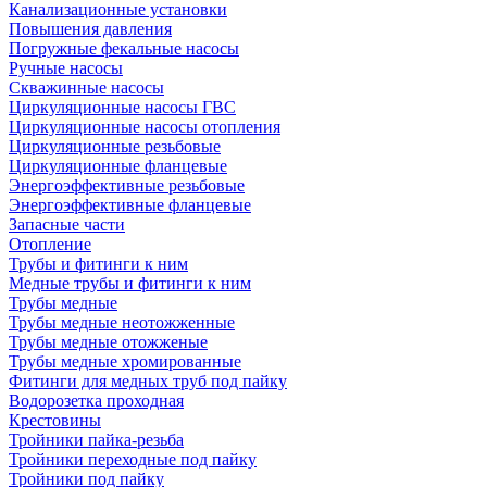
Канализационные установки
Повышения давления
Погружные фекальные насосы
Ручные насосы
Скважинные насосы
Циркуляционные насосы ГВС
Циркуляционные насосы отопления
Циркуляционные резьбовые
Циркуляционные фланцевые
Энергоэффективные резьбовые
Энергоэффективные фланцевые
Запасные части
Отопление
Трубы и фитинги к ним
Медные трубы и фитинги к ним
Трубы медные
Трубы медные неотожженные
Трубы медные отожженые
Трубы медные хромированные
Фитинги для медных труб под пайку
Водорозетка проходная
Крестовины
Тройники пайка-резьба
Тройники переходные под пайку
Тройники под пайку