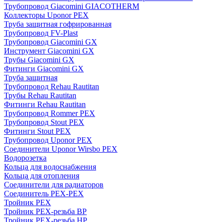
Трубопровод Giacomini GIACOTHERM
Коллекторы Uponor PEX
Труба защитная гофрированная
Трубопровод FV-Plast
Трубопровод Giacomini GX
Инструмент Giacomini GX
Трубы Giacomini GX
Фитинги Giacomini GX
Труба защитная
Трубопровод Rehau Rautitan
Трубы Rehau Rautitan
Фитинги Rehau Rautitan
Трубопровод Rommer PEX
Трубопровод Stout PEX
Фитинги Stout PEX
Трубопровод Uponor PEX
Соединители Uponor Wirsbo PEX
Водорозетка
Кольца для водоснабжения
Кольца для отопления
Соединители для радиаторов
Соединитель PEX-PEX
Тройник PEX
Тройник PEX-резьба ВР
Тройник PEX-резьба НР