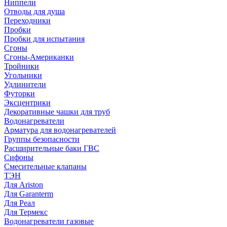
Ниппели
Отводы для душа
Переходники
Пробки
Пробки для испытания
Сгоны
Сгоны-Американки
Тройники
Угольники
Удлинители
Футорки
Эксцентрики
Декоративные чашки для труб
Водонагреватели
Арматура для водонагревателей
Группы безопасности
Расширительные баки ГВС
Сифоны
Смесительные клапаны
ТЭН
Для Ariston
Для Garanterm
Для Реал
Для Термекс
Водонагреватели газовые