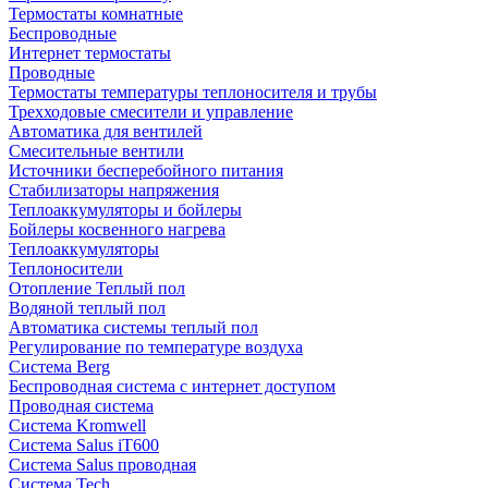
Термостаты комнатные
Беспроводные
Интернет термостаты
Проводные
Термостаты температуры теплоносителя и трубы
Трехходовые смесители и управление
Автоматика для вентилей
Смесительные вентили
Источники бесперебойного питания
Стабилизаторы напряжения
Теплоаккумуляторы и бойлеры
Бойлеры косвенного нагрева
Теплоаккумуляторы
Теплоносители
Отопление Теплый пол
Водяной теплый пол
Автоматика системы теплый пол
Регулирование по температуре воздуха
Система Berg
Беспроводная система с интернет доступом
Проводная система
Система Kromwell
Система Salus iT600
Система Salus проводная
Система Tech