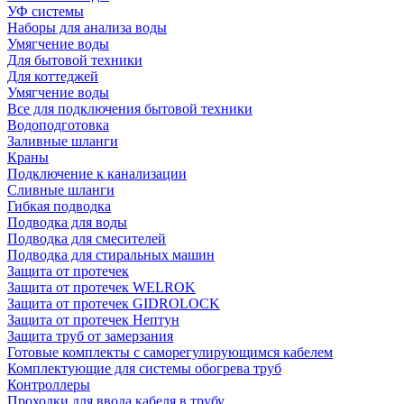
УФ системы
Наборы для анализа воды
Умягчение воды
Для бытовой техники
Для коттеджей
Умягчение воды
Все для подключения бытовой техники
Водоподготовка
Заливные шланги
Краны
Подключение к канализации
Сливные шланги
Гибкая подводка
Подводка для воды
Подводка для смесителей
Подводка для стиральных машин
Защита от протечек
Защита от протечек WELROK
Защита от протечек GIDROLOCK
Защита от протечек Нептун
Защита труб от замерзания
Готовые комплекты с саморегулирующимся кабелем
Комплектующие для системы обогрева труб
Контроллеры
Проходки для ввода кабеля в трубу