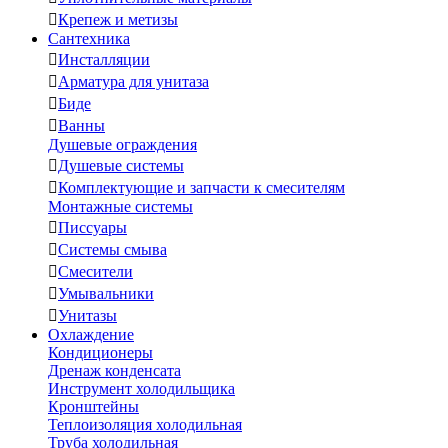

Крепеж и метизы
Сантехника

Инсталляции

Арматура для унитаза

Биде

Ванны
Душевые ограждения

Душевые системы

Комплектующие и запчасти к смесителям
Монтажные системы

Писсуары

Системы смыва

Смесители

Умывальники

Унитазы
Охлаждение
Кондиционеры
Дренаж конденсата
Инструмент холодильщика
Кронштейны
Теплоизоляция холодильная
Труба холодильная