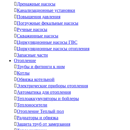

Дренажные насосы

Канализационные установки

Повышения давления

Погружные фекальные насосы

Ручные насосы

Скважинные насосы

Циркуляционные насосы ГВС

Циркуляционные насосы отопления

Запасные части
Отопление

Трубы и фитинги к ним

Котлы

Обвязка котельной

Электрические приборы отопления

Автоматика для отопления

Теплоаккумуляторы и бойлеры

Теплоносители

Отопление Теплый пол

Радиаторы и обвязка

Защита труб от замерзания