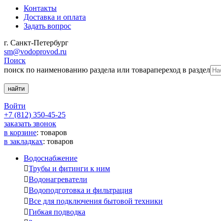
Контакты
Доставка и оплата
Задать вопрос
г. Санкт-Петербург
sm@vodoprovod.ru
Поиск
поиск по наименованию раздела или товара
переход в раздел
Войти
+7 (812) 350-45-25
заказать звонок
в корзине
:
товаров
в закладках
:
товаров
Водоснабжение

Трубы и фитинги к ним

Водонагреватели

Водоподготовка и фильтрация

Все для подключения бытовой техники

Гибкая подводка