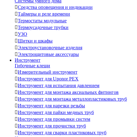
Системы умного дома

Средства оповещения и индикации

Таймеры и реле времени

Термостаты модульные

Термоусадочные трубки

УЗО

Щитки и шкафы

Электроустановочные изделия

Электрощитовые аксессуары
Инструмент
Гибочные клещи

Измерительный инструмент

Инструмент для Uponor PEX

Инструмент для испытания давлением

Инструмент для монтажа аксиальных фитингов

Инструмент для монтажа металлопластиковых труб

Инструмент для нарезки резьбы

Инструмент для пайки медных труб

Инструмент для промывки систем

Инструмент для прочистки труб

Инструмент для сварки пластиковых труб