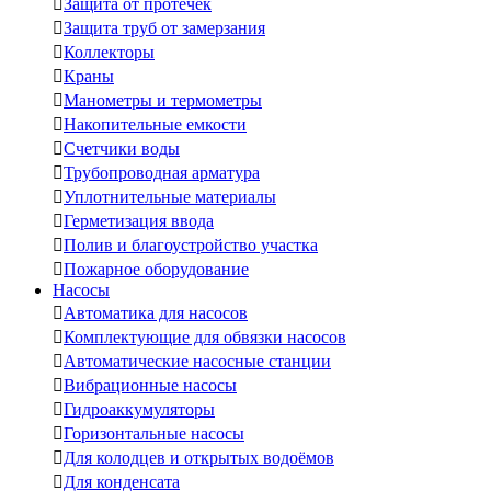

Защита от протечек

Защита труб от замерзания

Коллекторы

Краны

Манометры и термометры

Накопительные емкости

Счетчики воды

Трубопроводная арматура

Уплотнительные материалы

Герметизация ввода

Полив и благоустройство участка

Пожарное оборудование
Насосы

Автоматика для насосов

Комплектующие для обвязки насосов

Автоматические насосные станции

Вибрационные насосы

Гидроаккумуляторы

Горизонтальные насосы

Для колодцев и открытых водоёмов

Для конденсата