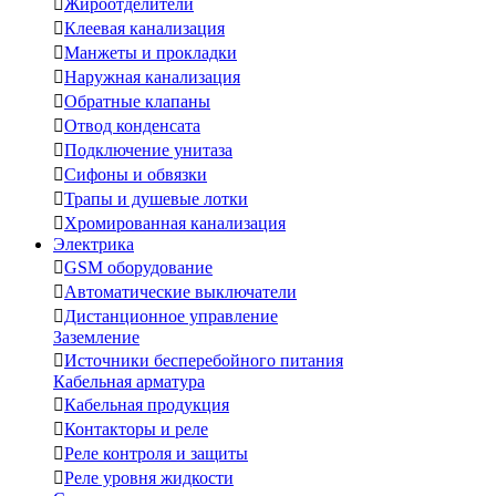

Жироотделители

Клеевая канализация

Манжеты и прокладки

Наружная канализация

Обратные клапаны

Отвод конденсата

Подключение унитаза

Сифоны и обвязки

Трапы и душевые лотки

Хромированная канализация
Электрика

GSM оборудование

Автоматические выключатели

Дистанционное управление
Заземление

Источники бесперебойного питания
Кабельная арматура

Кабельная продукция

Контакторы и реле

Реле контроля и защиты

Реле уровня жидкости