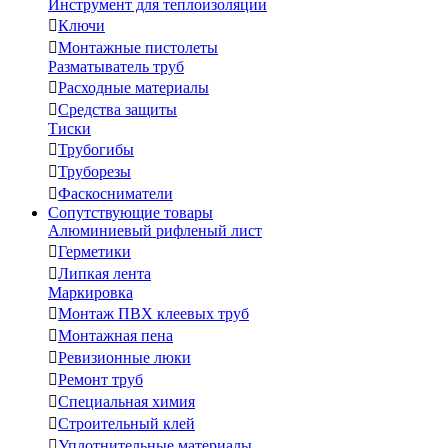
Инструмент для теплоизоляции

Ключи

Монтажные пистолеты
Разматыватель труб

Расходные материалы

Средства защиты
Тиски

Трубогибы

Труборезы

Фаскосниматели
Сопутствующие товары
Алюминиевый рифленый лист

Герметики

Липкая лента
Маркировка

Монтаж ПВХ клеевых труб

Монтажная пена

Ревизионные люки

Ремонт труб

Специальная химия

Строительный клей

Уплотнительные материалы