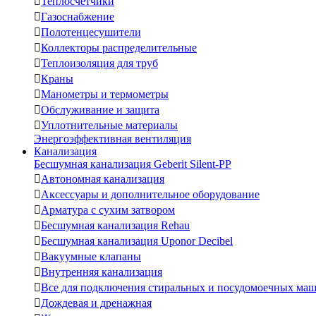

Теплосчетчики

Газоснабжение

Полотенцесушители

Коллекторы распределительные

Теплоизоляция для труб

Краны

Манометры и термометры

Обслуживание и защита

Уплотнительные материалы
Энергоэффективная вентиляция
Канализация
Бесшумная канализация Geberit Silent-PP

Автономная канализация

Аксессуары и дополнительное оборудование

Арматура с сухим затвором

Бесшумная канализация Rehau

Бесшумная канализация Uponor Decibel

Вакуумные клапаны

Внутренняя канализация

Все для подключения стиральных и посудомоечных ма

Дождевая и дренажная