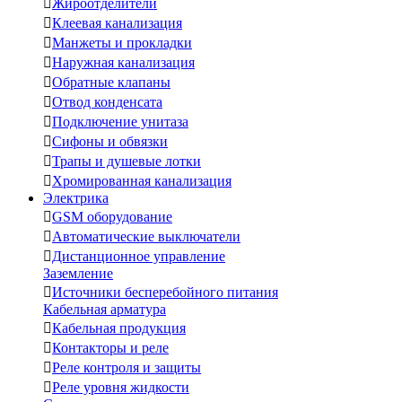

Жироотделители

Клеевая канализация

Манжеты и прокладки

Наружная канализация

Обратные клапаны

Отвод конденсата

Подключение унитаза

Сифоны и обвязки

Трапы и душевые лотки

Хромированная канализация
Электрика

GSM оборудование

Автоматические выключатели

Дистанционное управление
Заземление

Источники бесперебойного питания
Кабельная арматура

Кабельная продукция

Контакторы и реле

Реле контроля и защиты

Реле уровня жидкости