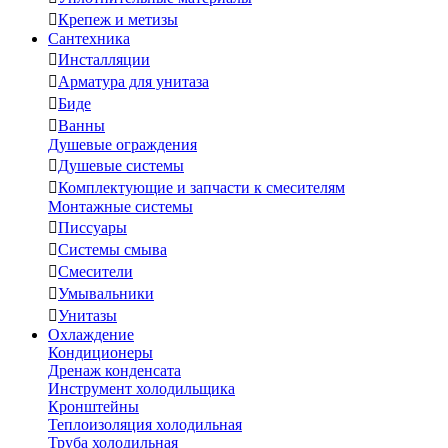

Крепеж и метизы
Сантехника

Инсталляции

Арматура для унитаза

Биде

Ванны
Душевые ограждения

Душевые системы

Комплектующие и запчасти к смесителям
Монтажные системы

Писсуары

Системы смыва

Смесители

Умывальники

Унитазы
Охлаждение
Кондиционеры
Дренаж конденсата
Инструмент холодильщика
Кронштейны
Теплоизоляция холодильная
Труба холодильная