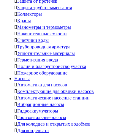

Защита от протечек

Защита труб от замерзания

Коллекторы

Краны

Манометры и термометры

Накопительные емкости

Счетчики воды

Трубопроводная арматура

Уплотнительные материалы

Герметизация ввода

Полив и благоустройство участка

Пожарное оборудование
Насосы

Автоматика для насосов

Комплектующие для обвязки насосов

Автоматические насосные станции

Вибрационные насосы

Гидроаккумуляторы

Горизонтальные насосы

Для колодцев и открытых водоёмов

Для конденсата