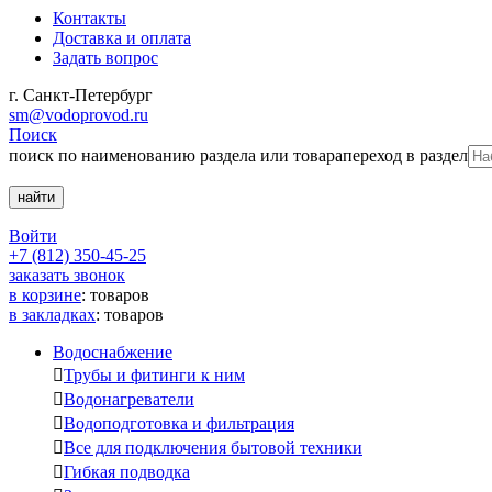
Контакты
Доставка и оплата
Задать вопрос
г. Санкт-Петербург
sm@vodoprovod.ru
Поиск
поиск по наименованию раздела или товара
переход в раздел
Войти
+7 (812) 350-45-25
заказать звонок
в корзине
:
товаров
в закладках
:
товаров
Водоснабжение

Трубы и фитинги к ним

Водонагреватели

Водоподготовка и фильтрация

Все для подключения бытовой техники

Гибкая подводка