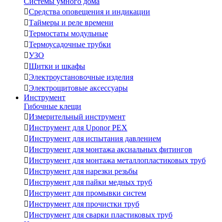
Системы умного дома

Средства оповещения и индикации

Таймеры и реле времени

Термостаты модульные

Термоусадочные трубки

УЗО

Щитки и шкафы

Электроустановочные изделия

Электрощитовые аксессуары
Инструмент
Гибочные клещи

Измерительный инструмент

Инструмент для Uponor PEX

Инструмент для испытания давлением

Инструмент для монтажа аксиальных фитингов

Инструмент для монтажа металлопластиковых труб

Инструмент для нарезки резьбы

Инструмент для пайки медных труб

Инструмент для промывки систем

Инструмент для прочистки труб

Инструмент для сварки пластиковых труб