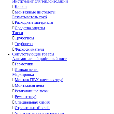
Инструмент для теплоизоляции

Ключи

Монтажные пистолеты
Разматыватель труб

Расходные материалы

Средства защиты
Тиски

Трубогибы

Труборезы

Фаскосниматели
Сопутствующие товары
Алюминиевый рифленый лист

Герметики

Липкая лента
Маркировка

Монтаж ПВХ клеевых труб

Монтажная пена

Ревизионные люки

Ремонт труб

Специальная химия

Строительный клей

Уплотнительные материалы