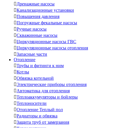

Дренажные насосы

Канализационные установки

Повышения давления

Погружные фекальные насосы

Ручные насосы

Скважинные насосы

Циркуляционные насосы ГВС

Циркуляционные насосы отопления

Запасные части
Отопление

Трубы и фитинги к ним

Котлы

Обвязка котельной

Электрические приборы отопления

Автоматика для отопления

Теплоаккумуляторы и бойлеры

Теплоносители

Отопление Теплый пол

Радиаторы и обвязка

Защита труб от замерзания