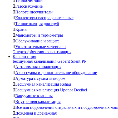

Теплосчетчики

Газоснабжение

Полотенцесушители

Коллекторы распределительные

Теплоизоляция для труб

Краны

Манометры и термометры

Обслуживание и защита

Уплотнительные материалы
Энергоэффективная вентиляция
Канализация
Бесшумная канализация Geberit Silent-PP

Автономная канализация

Аксессуары и дополнительное оборудование

Арматура с сухим затвором

Бесшумная канализация Rehau

Бесшумная канализация Uponor Decibel

Вакуумные клапаны

Внутренняя канализация

Все для подключения стиральных и посудомоечных ма

Дождевая и дренажная