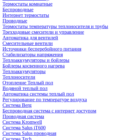
Термостаты комнатные
Беспроводные
Интернет термостаты
Проводные
Термостаты температуры теплоносителя и трубы
Трехходовые смесители и управление
Автоматика для вентилей
Смесительные вентили
Источники бесперебойного питания
Стабилизаторы напряжения
Теплоаккумуляторы и бойлеры
Бойлеры косвенного нагрева
Теплоаккумуляторы
Теплоносители
Отопление Теплый пол
Водяной теплый пол
Автоматика системы теплый пол
Регулирование по температуре воздуха
Система Berg
Беспроводная система с интернет доступом
Проводная система
Система Kromwell
Система Salus iT600
Система Salus проводная
Система Tech