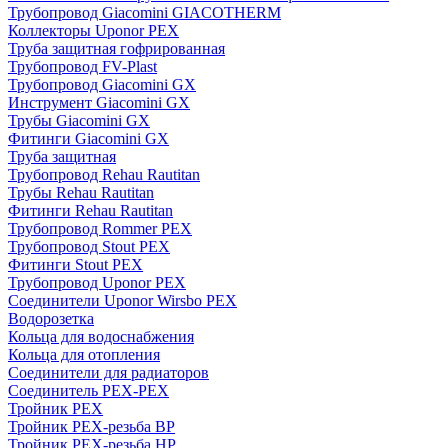
Трубопровод Giacomini GIACOTHERM
Коллекторы Uponor PEX
Труба защитная гофрированная
Трубопровод FV-Plast
Трубопровод Giacomini GX
Инструмент Giacomini GX
Трубы Giacomini GX
Фитинги Giacomini GX
Труба защитная
Трубопровод Rehau Rautitan
Трубы Rehau Rautitan
Фитинги Rehau Rautitan
Трубопровод Rommer PEX
Трубопровод Stout PEX
Фитинги Stout PEX
Трубопровод Uponor PEX
Соединители Uponor Wirsbo PEX
Водорозетка
Кольца для водоснабжения
Кольца для отопления
Соединители для радиаторов
Соединитель PEX-PEX
Тройник PEX
Тройник PEX-резьба ВР
Тройник PEX-резьба НР