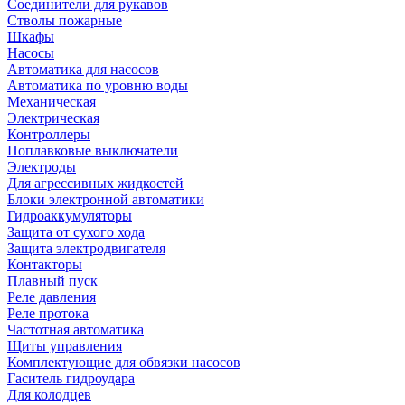
Соединители для рукавов
Стволы пожарные
Шкафы
Насосы
Автоматика для насосов
Автоматика по уровню воды
Механическая
Электрическая
Контроллеры
Поплавковые выключатели
Электроды
Для агрессивных жидкостей
Блоки электронной автоматики
Гидроаккумуляторы
Защита от сухого хода
Защита электродвигателя
Контакторы
Плавный пуск
Реле давления
Реле протока
Частотная автоматика
Щиты управления
Комплектующие для обвязки насосов
Гаситель гидроудара
Для колодцев