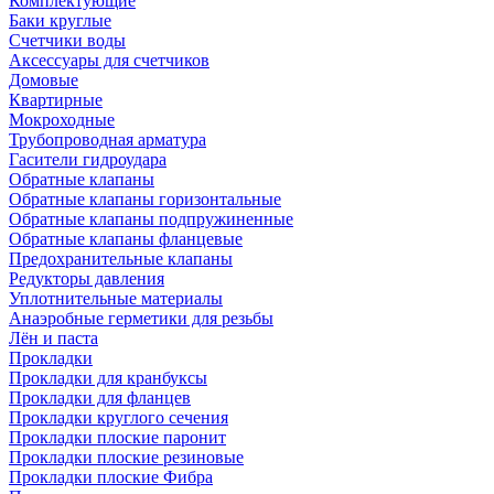
Комплектующие
Баки круглые
Счетчики воды
Аксессуары для счетчиков
Домовые
Квартирные
Мокроходные
Трубопроводная арматура
Гасители гидроудара
Обратные клапаны
Обратные клапаны горизонтальные
Обратные клапаны подпружиненные
Обратные клапаны фланцевые
Предохранительные клапаны
Редукторы давления
Уплотнительные материалы
Анаэробные герметики для резьбы
Лён и паста
Прокладки
Прокладки для кранбуксы
Прокладки для фланцев
Прокладки круглого сечения
Прокладки плоские паронит
Прокладки плоские резиновые
Прокладки плоские Фибра