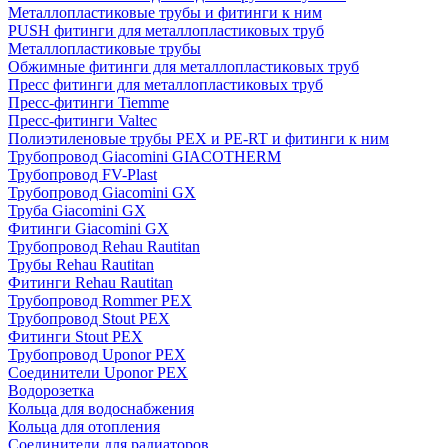
Металлопластиковые трубы и фитинги к ним
PUSH фитинги для металлопластиковых труб
Металлопластиковые трубы
Обжимные фитинги для металлопластиковых труб
Пресс фитинги для металлопластиковых труб
Пресс-фитинги Tiemme
Пресс-фитинги Valtec
Полиэтиленовые трубы PEX и PE-RT и фитинги к ним
Трубопровод Giacomini GIACOTHERM
Трубопровод FV-Plast
Трубопровод Giacomini GX
Труба Giacomini GX
Фитинги Giacomini GX
Трубопровод Rehau Rautitan
Трубы Rehau Rautitan
Фитинги Rehau Rautitan
Трубопровод Rommer PEX
Трубопровод Stout PEX
Фитинги Stout PEX
Трубопровод Uponor PEX
Соединители Uponor PEX
Водорозетка
Кольца для водоснабжения
Кольца для отопления
Соединители для радиаторов