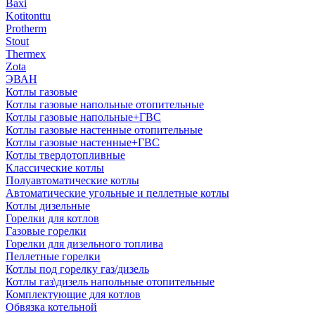
Baxi
Kotitonttu
Protherm
Stout
Thermex
Zota
ЭВАН
Котлы газовые
Котлы газовые напольные отопительные
Котлы газовые напольные+ГВС
Котлы газовые настенные отопительные
Котлы газовые настенные+ГВС
Котлы твердотопливные
Классические котлы
Полуавтоматические котлы
Автоматические угольные и пеллетные котлы
Котлы дизельные
Горелки для котлов
Газовые горелки
Горелки для дизельного топлива
Пеллетные горелки
Котлы под горелку газ/дизель
Котлы газ\дизель напольные отопительные
Комплектующие для котлов
Обвязка котельной