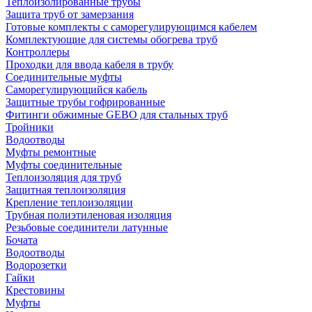
Теплоизолированные трубы
Защита труб от замерзания
Готовые комплекты с саморегулирующимся кабелем
Комплектующие для системы обогрева труб
Контроллеры
Проходки для ввода кабеля в трубу
Соединительные муфты
Саморегулирующийся кабель
Защитные трубы гофрированные
Фитинги обжимные GEBO для стальных труб
Тройники
Водоотводы
Муфты ремонтные
Муфты соединительные
Теплоизоляция для труб
Защитная теплоизоляция
Крепление теплоизоляции
Трубная полиэтиленовая изоляция
Резьбовые соединители латунные
Бочата
Водоотводы
Водорозетки
Гайки
Крестовины
Муфты