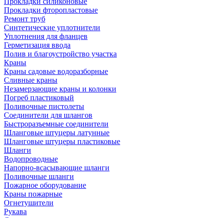
Прокладки силиконовые
Прокладки фторопластовые
Ремонт труб
Синтетические уплотнители
Уплотнения для фланцев
Герметизация ввода
Полив и благоустройство участка
Краны
Краны садовые водоразборные
Сливные краны
Незамерзающие краны и колонки
Погреб пластиковый
Поливочные пистолеты
Соединители для шлангов
Быстроразъемные соединители
Шланговые штуцеры латунные
Шланговые штуцеры пластиковые
Шланги
Водопроводные
Напорно-всасывающие шланги
Поливочные шланги
Пожарное оборудование
Краны пожарные
Огнетушители
Рукава