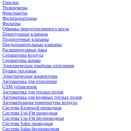
Горелки
Уровнемеры
Фикспакеты
Фильтропатроны
Фильтры
Обвязка твердотопливного котла
Перепускные клапаны
Подпиточные клапаны
Предохранительные клапаны
Расширительные баки
Сепараторы воздуха
Сепараторы шлама
Электрические приборы отопления
Пушки тепловые
Электрические конвекторы
Автоматика для отопления
GSM управление
Автоматика для теплых полов
Автоматика для водяных теплых полов
Автоматизация температуры воздуха
Система Kromwell проводная
Система Uni-Fitt проводная
Система Uni-Fitt беспроводная
Система Salus проводная
Система Salus беспроводная