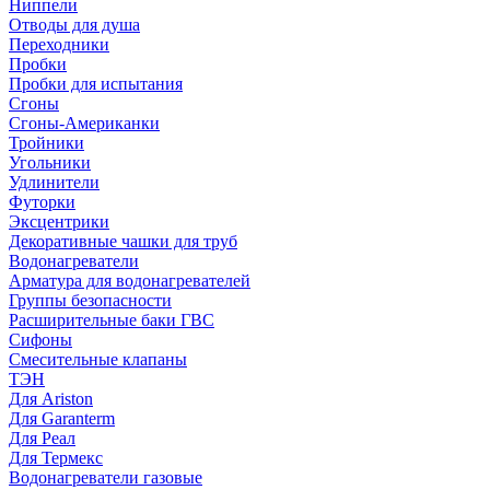
Ниппели
Отводы для душа
Переходники
Пробки
Пробки для испытания
Сгоны
Сгоны-Американки
Тройники
Угольники
Удлинители
Футорки
Эксцентрики
Декоративные чашки для труб
Водонагреватели
Арматура для водонагревателей
Группы безопасности
Расширительные баки ГВС
Сифоны
Смесительные клапаны
ТЭН
Для Ariston
Для Garanterm
Для Реал
Для Термекс
Водонагреватели газовые