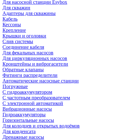
Для насосной станции Esybox
Для скважин
Адаптеры для скважины
Кабель
Кессоны
Крепление
Крышки и оголовки
Слив системы
Соединение кабеля
Для фекальных насосов
Для циркуляционных насосов
Кронштейны и виброгасители
Обратные клапаны
Фитинги распределители
Автоматические насосные станции
Погружные
С гидроаккумулятором
С частотным преобразователем
С электронной автоматикой
Вибрационные насосы
Гидроаккумуляторы
Горизонтальные насосы
Для колодцев и открытых водоёмов
Для конденсата
Дренажные насосы