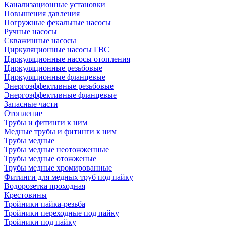
Канализационные установки
Повышения давления
Погружные фекальные насосы
Ручные насосы
Скважинные насосы
Циркуляционные насосы ГВС
Циркуляционные насосы отопления
Циркуляционные резьбовые
Циркуляционные фланцевые
Энергоэффективные резьбовые
Энергоэффективные фланцевые
Запасные части
Отопление
Трубы и фитинги к ним
Медные трубы и фитинги к ним
Трубы медные
Трубы медные неотожженные
Трубы медные отожженые
Трубы медные хромированные
Фитинги для медных труб под пайку
Водорозетка проходная
Крестовины
Тройники пайка-резьба
Тройники переходные под пайку
Тройники под пайку