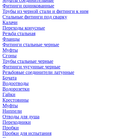
Муфты соединительные
Фитинги оцинкованные
Трубы из черной стали и фитинги к ним
Стальные фитинги под сварку
Калачи
Переходы конусные
Резьба стальная
Фланцы
Фитинги стальные черные
Муфты
Сгоны
Трубы стальные черные
Фитинги чугунные черные
Резьбовые соединители латунные
Бочата
Водоотводы
Водорозетки
Гайки
Крестовины
Муфты
Ниппели
Отводы для душа
Переходники
Пробки
Пробки для испытания