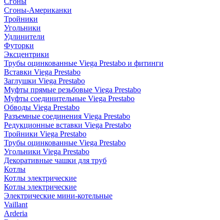
Сгоны
Сгоны-Американки
Тройники
Угольники
Удлинители
Футорки
Эксцентрики
Трубы оцинкованные Viega Prestabo и фитинги
Вставки Viega Prestabo
Заглушки Viega Prestabo
Муфты прямые резьбовые Viega Prestabo
Муфты соединительные Viega Prestabo
Обводы Viega Prestabo
Разъемные соединения Viega Prestabo
Редукционные вставки Viega Prestabo
Тройники Viega Prestabo
Трубы оцинкованные Viega Prestabo
Угольники Viega Prestabo
Декоративные чашки для труб
Котлы
Котлы электрические
Котлы электрические
Электрические мини-котельные
Vaillant
Arderia