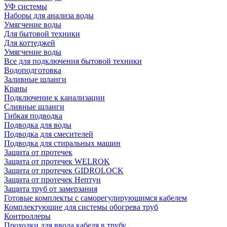
УФ системы
Наборы для анализа воды
Умягчение воды
Для бытовой техники
Для коттеджей
Умягчение воды
Все для подключения бытовой техники
Водоподготовка
Заливные шланги
Краны
Подключение к канализации
Сливные шланги
Гибкая подводка
Подводка для воды
Подводка для смесителей
Подводка для стиральных машин
Защита от протечек
Защита от протечек WELROK
Защита от протечек GIDROLOCK
Защита от протечек Нептун
Защита труб от замерзания
Готовые комплекты с саморегулирующимся кабелем
Комплектующие для системы обогрева труб
Контроллеры
Проходки для ввода кабеля в трубу