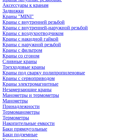
Аксессуары к кранам
Задвижки
Краны "MINI"
Краны с внутренней резьбой
Краны с внутренней-наружной резьбой
Краны с воздухоотводчиком
Краны с накидной гайкой
Краны с наружной резьбой
Краны с фильтром
Краны со сгоном
Сливные краны
Трехходовые краны
Краны под сварку полипропиленовые
Краны с сервоприводом
Краны электромагнитные
Незамерзающие краны
Манометры и термометры
Манометры
Принадлежности
Термоманометры
Термометры
Накопительные емкости
Баки прямоугольные
Баки подземные