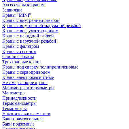
Аксессуары к кранам
Задвижки
Краны "MINI"
Краны с внутренней резьбой
Краны с внутренней-наружной резьбой
Краны с воздухоотводчиком
Краны с накидной гайкой
Краны с наружной резьбой
Краны с фильтром
Краны со сгоном
Сливные краны
Трехходовые краны
Краны под сварку полипропиленовые
Краны с сервоприводом
Краны электромагнитные
Незамерзающие краны
Манометры и термометры
Манометры
Принадлежности
Термоманометры
Термометры
Накопительные емкости
Баки прямоугольные
Баки подземные