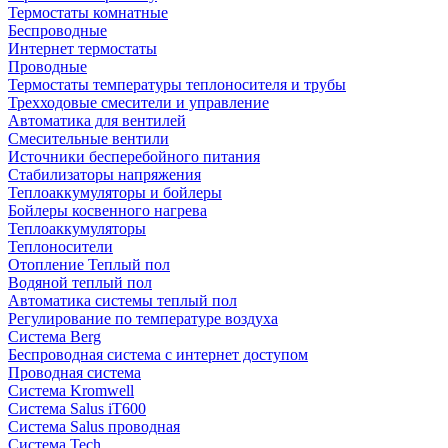
Термостаты комнатные
Беспроводные
Интернет термостаты
Проводные
Термостаты температуры теплоносителя и трубы
Трехходовые смесители и управление
Автоматика для вентилей
Смесительные вентили
Источники бесперебойного питания
Стабилизаторы напряжения
Теплоаккумуляторы и бойлеры
Бойлеры косвенного нагрева
Теплоаккумуляторы
Теплоносители
Отопление Теплый пол
Водяной теплый пол
Автоматика системы теплый пол
Регулирование по температуре воздуха
Система Berg
Беспроводная система с интернет доступом
Проводная система
Система Kromwell
Система Salus iT600
Система Salus проводная
Система Tech