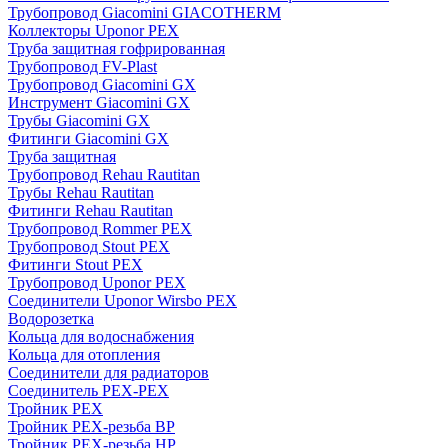
Трубопровод Giacomini GIACOTHERM
Коллекторы Uponor PEX
Труба защитная гофрированная
Трубопровод FV-Plast
Трубопровод Giacomini GX
Инструмент Giacomini GX
Трубы Giacomini GX
Фитинги Giacomini GX
Труба защитная
Трубопровод Rehau Rautitan
Трубы Rehau Rautitan
Фитинги Rehau Rautitan
Трубопровод Rommer PEX
Трубопровод Stout PEX
Фитинги Stout PEX
Трубопровод Uponor PEX
Соединители Uponor Wirsbo PEX
Водорозетка
Кольца для водоснабжения
Кольца для отопления
Соединители для радиаторов
Соединитель PEX-PEX
Тройник PEX
Тройник PEX-резьба ВР
Тройник PEX-резьба НР