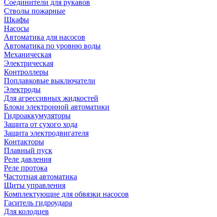
Соединители для рукавов
Стволы пожарные
Шкафы
Насосы
Автоматика для насосов
Автоматика по уровню воды
Механическая
Электрическая
Контроллеры
Поплавковые выключатели
Электроды
Для агрессивных жидкостей
Блоки электронной автоматики
Гидроаккумуляторы
Защита от сухого хода
Защита электродвигателя
Контакторы
Плавный пуск
Реле давления
Реле протока
Частотная автоматика
Щиты управления
Комплектующие для обвязки насосов
Гаситель гидроудара
Для колодцев