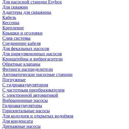
Для насосной станции Esybox
Для скважин
Адаптеры для скважины
Кабель
Кессоны
Крепление
Крышки и оголовки
Слив системы
Соединение кабеля
Для фекальных насосов
Для циркуляционных насосов
Кронштейны и виброгасители
Обратные клапаны
Фитинги распределители
Автоматические насосные станции
Погружные
С гидроаккумулятором
С частотным преобразователем
С электронной автоматикой
Вибрационные насосы
Гидроаккумуляторы
Горизонтальные насосы
Для колодцев и открытых водоёмов
Для конденсата
Дренажные насосы