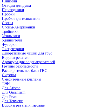
Ниппели
Отводы для душа
Переходники
Пробки
Пробки для испытания
Сгоны
Сгоны-Американки
Тройники
Угольники
Удлинители
Футорки
Эксцентрики
Декоративные чашки для труб
Водонагреватели
Арматура для водонагревателей
Группы безопасности
Расширительные баки ГВС
Сифоны
Смесительные клапаны
ТЭН
Для Ariston
Для Garanterm
Для Реал
Для Термекс
Водонагреватели газовые