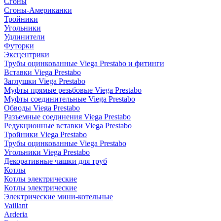
Сгоны
Сгоны-Американки
Тройники
Угольники
Удлинители
Футорки
Эксцентрики
Трубы оцинкованные Viega Prestabo и фитинги
Вставки Viega Prestabo
Заглушки Viega Prestabo
Муфты прямые резьбовые Viega Prestabo
Муфты соединительные Viega Prestabo
Обводы Viega Prestabo
Разъемные соединения Viega Prestabo
Редукционные вставки Viega Prestabo
Тройники Viega Prestabo
Трубы оцинкованные Viega Prestabo
Угольники Viega Prestabo
Декоративные чашки для труб
Котлы
Котлы электрические
Котлы электрические
Электрические мини-котельные
Vaillant
Arderia