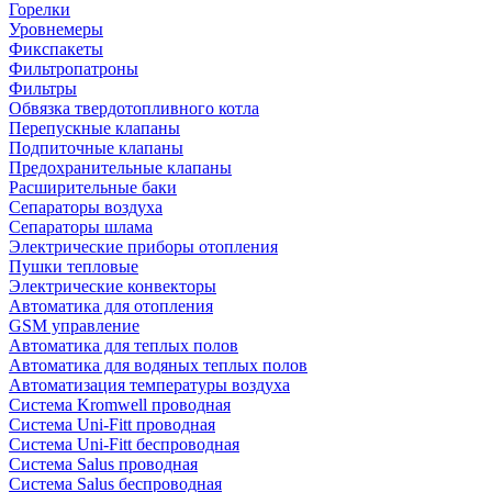
Горелки
Уровнемеры
Фикспакеты
Фильтропатроны
Фильтры
Обвязка твердотопливного котла
Перепускные клапаны
Подпиточные клапаны
Предохранительные клапаны
Расширительные баки
Сепараторы воздуха
Сепараторы шлама
Электрические приборы отопления
Пушки тепловые
Электрические конвекторы
Автоматика для отопления
GSM управление
Автоматика для теплых полов
Автоматика для водяных теплых полов
Автоматизация температуры воздуха
Система Kromwell проводная
Система Uni-Fitt проводная
Система Uni-Fitt беспроводная
Система Salus проводная
Система Salus беспроводная