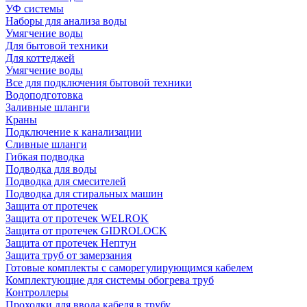
УФ системы
Наборы для анализа воды
Умягчение воды
Для бытовой техники
Для коттеджей
Умягчение воды
Все для подключения бытовой техники
Водоподготовка
Заливные шланги
Краны
Подключение к канализации
Сливные шланги
Гибкая подводка
Подводка для воды
Подводка для смесителей
Подводка для стиральных машин
Защита от протечек
Защита от протечек WELROK
Защита от протечек GIDROLOCK
Защита от протечек Нептун
Защита труб от замерзания
Готовые комплекты с саморегулирующимся кабелем
Комплектующие для системы обогрева труб
Контроллеры
Проходки для ввода кабеля в трубу