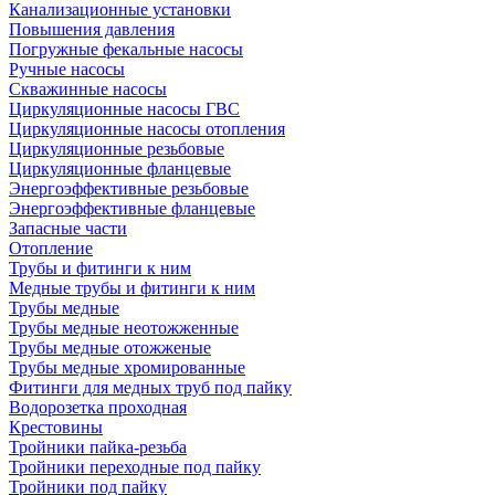
Канализационные установки
Повышения давления
Погружные фекальные насосы
Ручные насосы
Скважинные насосы
Циркуляционные насосы ГВС
Циркуляционные насосы отопления
Циркуляционные резьбовые
Циркуляционные фланцевые
Энергоэффективные резьбовые
Энергоэффективные фланцевые
Запасные части
Отопление
Трубы и фитинги к ним
Медные трубы и фитинги к ним
Трубы медные
Трубы медные неотожженные
Трубы медные отожженые
Трубы медные хромированные
Фитинги для медных труб под пайку
Водорозетка проходная
Крестовины
Тройники пайка-резьба
Тройники переходные под пайку
Тройники под пайку