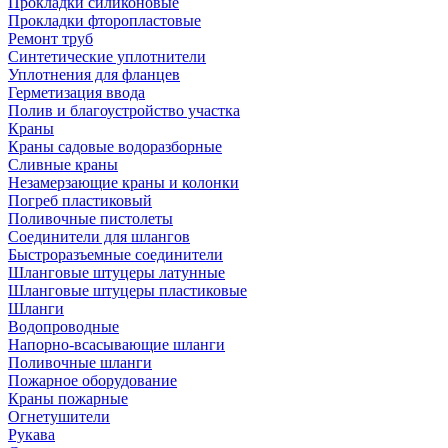
Прокладки силиконовые
Прокладки фторопластовые
Ремонт труб
Синтетические уплотнители
Уплотнения для фланцев
Герметизация ввода
Полив и благоустройство участка
Краны
Краны садовые водоразборные
Сливные краны
Незамерзающие краны и колонки
Погреб пластиковый
Поливочные пистолеты
Соединители для шлангов
Быстроразъемные соединители
Шланговые штуцеры латунные
Шланговые штуцеры пластиковые
Шланги
Водопроводные
Напорно-всасывающие шланги
Поливочные шланги
Пожарное оборудование
Краны пожарные
Огнетушители
Рукава