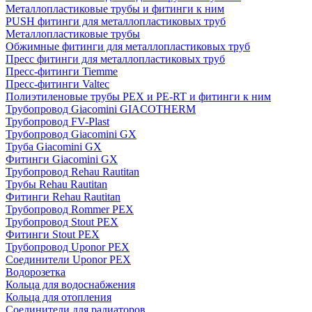
Металлопластиковые трубы и фитинги к ним
PUSH фитинги для металлопластиковых труб
Металлопластиковые трубы
Обжимные фитинги для металлопластиковых труб
Пресс фитинги для металлопластиковых труб
Пресс-фитинги Tiemme
Пресс-фитинги Valtec
Полиэтиленовые трубы PEX и PE-RT и фитинги к ним
Трубопровод Giacomini GIACOTHERM
Трубопровод FV-Plast
Трубопровод Giacomini GX
Труба Giacomini GX
Фитинги Giacomini GX
Трубопровод Rehau Rautitan
Трубы Rehau Rautitan
Фитинги Rehau Rautitan
Трубопровод Rommer PEX
Трубопровод Stout PEX
Фитинги Stout PEX
Трубопровод Uponor PEX
Соединители Uponor PEX
Водорозетка
Кольца для водоснабжения
Кольца для отопления
Соединители для радиаторов