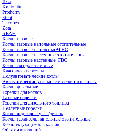
Baxi
Kotitonttu
Protherm
Stout
Thermex
Zota
ЭВАН
Котлы газовые
Котлы газовые напольные отопительные
Котлы газовые напольные+ГВС
Котлы газовые настенные отопительные
Котлы газовые настенные+ГВС
Котлы твердотопливные
Классические котлы
Полуавтоматические котлы
Автоматические угольные и пеллетные котлы
Котлы дизельные
Горелки для котлов
Газовые горелки
Горелки для дизельного топлива
Пеллетные горелки
Котлы под горелку газ/дизель
Котлы газ\дизель напольные отопительные
Комплектующие для котлов
Обвязка котельной