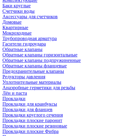
Комплектующие
Баки круглые
Счетчики воды
Аксессуары для счетчиков
Домовые
Квартирные
Мокроходные
Трубопроводная арматура
Гасители гидроудара
Обратные клапаны
Обратные клапаны горизонтальные
Обратные клапаны подпружиненные
Обратные клапаны фланцевые
Предохранительные клапаны
Редукторы давления
Уплотнительные материалы
Анаэробные герметики для резьбы
Лён и паста
Прокладки
Прокладки для кранбуксы
Прокладки для фланцев
Прокладки круглого сечения
Прокладки плоские паронит
Прокладки плоские резиновые
Прокладки плоские Фибра