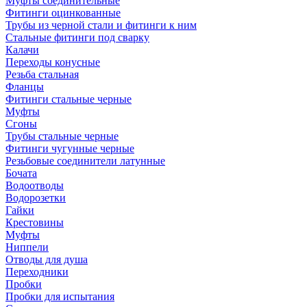
Муфты соединительные
Фитинги оцинкованные
Трубы из черной стали и фитинги к ним
Стальные фитинги под сварку
Калачи
Переходы конусные
Резьба стальная
Фланцы
Фитинги стальные черные
Муфты
Сгоны
Трубы стальные черные
Фитинги чугунные черные
Резьбовые соединители латунные
Бочата
Водоотводы
Водорозетки
Гайки
Крестовины
Муфты
Ниппели
Отводы для душа
Переходники
Пробки
Пробки для испытания