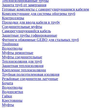
Теплоизолированные трубы
Защита труб от замерзания
Готовые комплекты с саморегулирующимся кабелем
Комплектующие для системы обогрева труб
Контроллеры
Проходки для ввода кабеля в трубу
Соединительные муфты
Саморегулирующийся кабель
Защитные трубы гофрированные
Фитинги обжимные GEBO для стальных труб
Тройники
Водоотводы
Муфты ремонтные
Муфты соединительные
Теплоизоляция для труб
Защитная теплоизоляция
Крепление теплоизоляции
Трубная полиэтиленовая изоляция
Резьбовые соединители латунные
Бочата
Водоотводы
Водорозетки
Гайки
Крестовины
Муфты