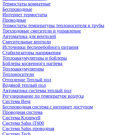
Термостаты комнатные
Беспроводные
Интернет термостаты
Проводные
Термостаты температуры теплоносителя и трубы
Трехходовые смесители и управление
Автоматика для вентилей
Смесительные вентили
Источники бесперебойного питания
Стабилизаторы напряжения
Теплоаккумуляторы и бойлеры
Бойлеры косвенного нагрева
Теплоаккумуляторы
Теплоносители
Отопление Теплый пол
Водяной теплый пол
Автоматика системы теплый пол
Регулирование по температуре воздуха
Система Berg
Беспроводная система с интернет доступом
Проводная система
Система Kromwell
Система Salus iT600
Система Salus проводная
Система Tech