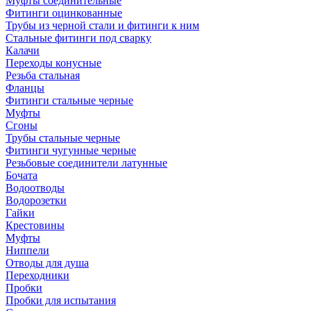
Муфты соединительные
Фитинги оцинкованные
Трубы из черной стали и фитинги к ним
Стальные фитинги под сварку
Калачи
Переходы конусные
Резьба стальная
Фланцы
Фитинги стальные черные
Муфты
Сгоны
Трубы стальные черные
Фитинги чугунные черные
Резьбовые соединители латунные
Бочата
Водоотводы
Водорозетки
Гайки
Крестовины
Муфты
Ниппели
Отводы для душа
Переходники
Пробки
Пробки для испытания