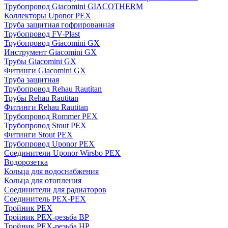
Трубопровод Giacomini GIACOTHERM
Коллекторы Uponor PEX
Труба защитная гофрированная
Трубопровод FV-Plast
Трубопровод Giacomini GX
Инструмент Giacomini GX
Трубы Giacomini GX
Фитинги Giacomini GX
Труба защитная
Трубопровод Rehau Rautitan
Трубы Rehau Rautitan
Фитинги Rehau Rautitan
Трубопровод Rommer PEX
Трубопровод Stout PEX
Фитинги Stout PEX
Трубопровод Uponor PEX
Соединители Uponor Wirsbo PEX
Водорозетка
Кольца для водоснабжения
Кольца для отопления
Соединители для радиаторов
Соединитель PEX-PEX
Тройник PEX
Тройник PEX-резьба ВР
Тройник PEX-резьба НР