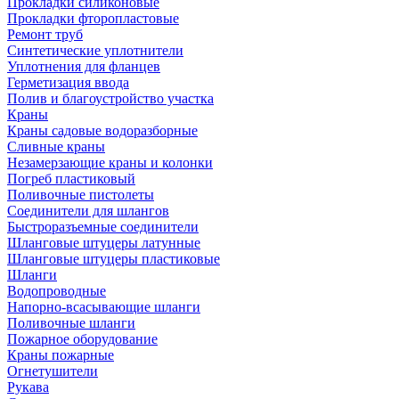
Прокладки силиконовые
Прокладки фторопластовые
Ремонт труб
Синтетические уплотнители
Уплотнения для фланцев
Герметизация ввода
Полив и благоустройство участка
Краны
Краны садовые водоразборные
Сливные краны
Незамерзающие краны и колонки
Погреб пластиковый
Поливочные пистолеты
Соединители для шлангов
Быстроразъемные соединители
Шланговые штуцеры латунные
Шланговые штуцеры пластиковые
Шланги
Водопроводные
Напорно-всасывающие шланги
Поливочные шланги
Пожарное оборудование
Краны пожарные
Огнетушители
Рукава