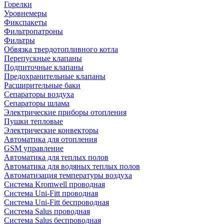
Горелки
Уровнемеры
Фикспакеты
Фильтропатроны
Фильтры
Обвязка твердотопливного котла
Перепускные клапаны
Подпиточные клапаны
Предохранительные клапаны
Расширительные баки
Сепараторы воздуха
Сепараторы шлама
Электрические приборы отопления
Пушки тепловые
Электрические конвекторы
Автоматика для отопления
GSM управление
Автоматика для теплых полов
Автоматика для водяных теплых полов
Автоматизация температуры воздуха
Система Kromwell проводная
Система Uni-Fitt проводная
Система Uni-Fitt беспроводная
Система Salus проводная
Система Salus беспроводная