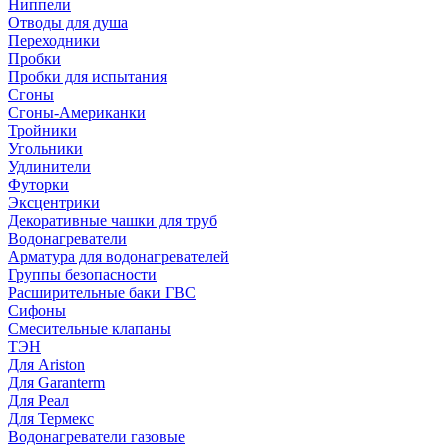
Ниппели
Отводы для душа
Переходники
Пробки
Пробки для испытания
Сгоны
Сгоны-Американки
Тройники
Угольники
Удлинители
Футорки
Эксцентрики
Декоративные чашки для труб
Водонагреватели
Арматура для водонагревателей
Группы безопасности
Расширительные баки ГВС
Сифоны
Смесительные клапаны
ТЭН
Для Ariston
Для Garanterm
Для Реал
Для Термекс
Водонагреватели газовые