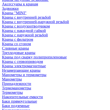
Аксессуары к кранам
Задвижки
Краны "MINI"
Краны с внутренней резьбой
Краны с внутренней-наружной резьбой
Краны с воздухоотводчиком
Краны с накидной гайкой
Краны с наружной резьбой
Краны с фильтром
Краны со сгоном
Сливные краны
Трехходовые краны
Краны под сварку полипропиленовые
Краны с сервоприводом
Краны электромагнитные
Незамерзающие краны
Манометры и термометры
Манометры
Принадлежности
Термоманометры
Термометры
Накопительные емкости
Баки прямоугольные
Баки подземные