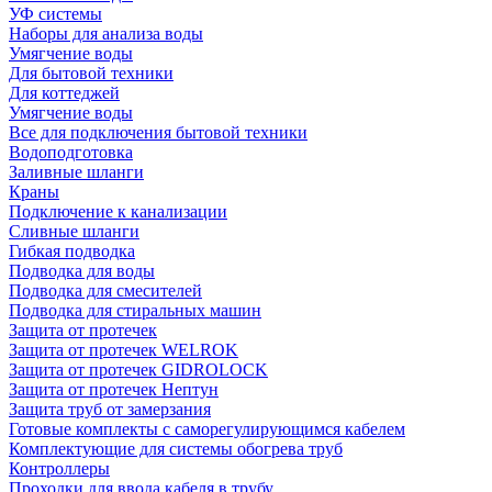
УФ системы
Наборы для анализа воды
Умягчение воды
Для бытовой техники
Для коттеджей
Умягчение воды
Все для подключения бытовой техники
Водоподготовка
Заливные шланги
Краны
Подключение к канализации
Сливные шланги
Гибкая подводка
Подводка для воды
Подводка для смесителей
Подводка для стиральных машин
Защита от протечек
Защита от протечек WELROK
Защита от протечек GIDROLOCK
Защита от протечек Нептун
Защита труб от замерзания
Готовые комплекты с саморегулирующимся кабелем
Комплектующие для системы обогрева труб
Контроллеры
Проходки для ввода кабеля в трубу