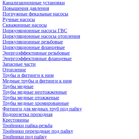
Канализационные установки
Повышения давления
Погружные фекальные насосы
Ручные насосы
Скважинные насосы
Циркуляционные насосы ГВС
Циркуляционные насосы отопления
Циркуляционные резьбовые
Циркуляционные фланцевые
Энергоэффективные резьбовые
Энергоэффективные фланцевые
Запасные части
Отопление
Трубы и фитинги к ним
Медные трубы и фитинги к ним
Трубы медные
Трубы медные неотожженные
Трубы медные отожженые
Трубы медные хромированные
Фитинги для медных труб под пайку
Водорозетка проходная
Крестовины
Тройники пайка-резьба
Тройники переходные под пайку
Тройники под пайку