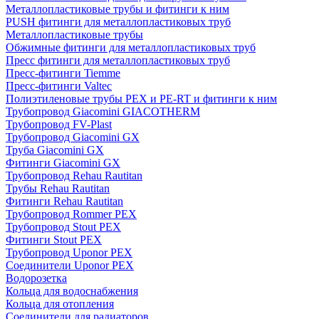
Металлопластиковые трубы и фитинги к ним
PUSH фитинги для металлопластиковых труб
Металлопластиковые трубы
Обжимные фитинги для металлопластиковых труб
Пресс фитинги для металлопластиковых труб
Пресс-фитинги Tiemme
Пресс-фитинги Valtec
Полиэтиленовые трубы PEX и PE-RT и фитинги к ним
Трубопровод Giacomini GIACOTHERM
Трубопровод FV-Plast
Трубопровод Giacomini GX
Труба Giacomini GX
Фитинги Giacomini GX
Трубопровод Rehau Rautitan
Трубы Rehau Rautitan
Фитинги Rehau Rautitan
Трубопровод Rommer PEX
Трубопровод Stout PEX
Фитинги Stout PEX
Трубопровод Uponor PEX
Соединители Uponor PEX
Водорозетка
Кольца для водоснабжения
Кольца для отопления
Соединители для радиаторов