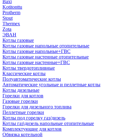
Baxi
Kotitonttu
Protherm
Stout
Thermex
Zota
ЭВАН
Котлы газовые
Котлы газовые напольные отопительные
Котлы газовые напольные+ГВС
Котлы газовые настенные отопительные
Котлы газовые настенные+ГВС
Котлы твердотопливные
Классические котлы
Полуавтоматические котлы
Автоматические угольные и пеллетные котлы
Котлы дизельные
Горелки для котлов
Газовые горелки
Горелки для дизельного топлива
Пеллетные горелки
Котлы под горелку газ/дизель
Котлы газ\дизель напольные отопительные
Комплектующие для котлов
Обвязка котельной