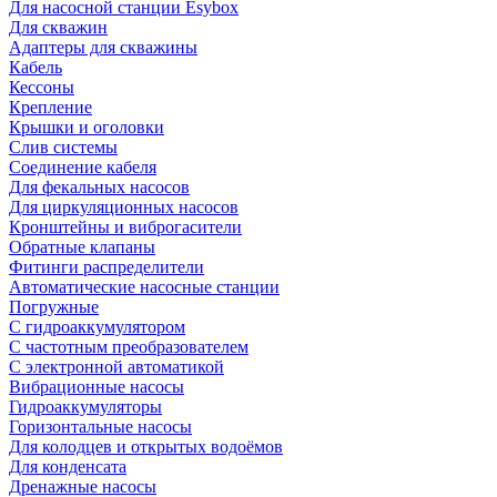
Для насосной станции Esybox
Для скважин
Адаптеры для скважины
Кабель
Кессоны
Крепление
Крышки и оголовки
Слив системы
Соединение кабеля
Для фекальных насосов
Для циркуляционных насосов
Кронштейны и виброгасители
Обратные клапаны
Фитинги распределители
Автоматические насосные станции
Погружные
С гидроаккумулятором
С частотным преобразователем
С электронной автоматикой
Вибрационные насосы
Гидроаккумуляторы
Горизонтальные насосы
Для колодцев и открытых водоёмов
Для конденсата
Дренажные насосы