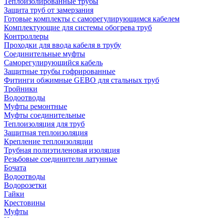
Теплоизолированные трубы
Защита труб от замерзания
Готовые комплекты с саморегулирующимся кабелем
Комплектующие для системы обогрева труб
Контроллеры
Проходки для ввода кабеля в трубу
Соединительные муфты
Саморегулирующийся кабель
Защитные трубы гофрированные
Фитинги обжимные GEBO для стальных труб
Тройники
Водоотводы
Муфты ремонтные
Муфты соединительные
Теплоизоляция для труб
Защитная теплоизоляция
Крепление теплоизоляции
Трубная полиэтиленовая изоляция
Резьбовые соединители латунные
Бочата
Водоотводы
Водорозетки
Гайки
Крестовины
Муфты