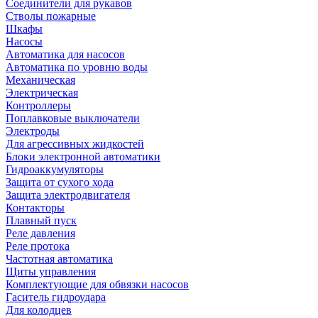
Соединители для рукавов
Стволы пожарные
Шкафы
Насосы
Автоматика для насосов
Автоматика по уровню воды
Механическая
Электрическая
Контроллеры
Поплавковые выключатели
Электроды
Для агрессивных жидкостей
Блоки электронной автоматики
Гидроаккумуляторы
Защита от сухого хода
Защита электродвигателя
Контакторы
Плавный пуск
Реле давления
Реле протока
Частотная автоматика
Щиты управления
Комплектующие для обвязки насосов
Гаситель гидроудара
Для колодцев