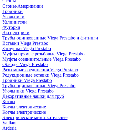
Сгоны
Сгоны-Американки
Тройники
Угольники
Удлинители
Футорки
Эксцентрики
Трубы оцинкованные Viega Prestabo и фитинги
Вставки Viega Prestabo
Заглушки Viega Prestabo
Муфты прямые резьбовые Viega Prestabo
Муфты соединительные Viega Prestabo
Обводы Viega Prestabo
Разъемные соединения Viega Prestabo
Редукционные вставки Viega Prestabo
Тройники Viega Prestabo
Трубы оцинкованные Viega Prestabo
Угольники Viega Prestabo
Декоративные чашки для труб
Котлы
Котлы электрические
Котлы электрические
Электрические мини-котельные
Vaillant
Arderia