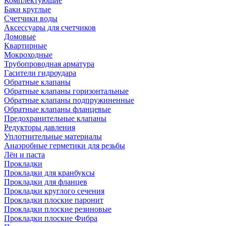
Комплектующие
Баки круглые
Счетчики воды
Аксессуары для счетчиков
Домовые
Квартирные
Мокроходные
Трубопроводная арматура
Гасители гидроудара
Обратные клапаны
Обратные клапаны горизонтальные
Обратные клапаны подпружиненные
Обратные клапаны фланцевые
Предохранительные клапаны
Редукторы давления
Уплотнительные материалы
Анаэробные герметики для резьбы
Лён и паста
Прокладки
Прокладки для кранбуксы
Прокладки для фланцев
Прокладки круглого сечения
Прокладки плоские паронит
Прокладки плоские резиновые
Прокладки плоские Фибра