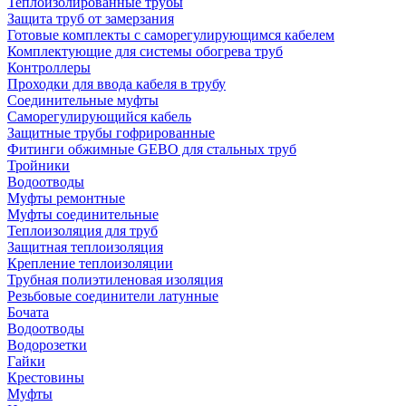
Теплоизолированные трубы
Защита труб от замерзания
Готовые комплекты с саморегулирующимся кабелем
Комплектующие для системы обогрева труб
Контроллеры
Проходки для ввода кабеля в трубу
Соединительные муфты
Саморегулирующийся кабель
Защитные трубы гофрированные
Фитинги обжимные GEBO для стальных труб
Тройники
Водоотводы
Муфты ремонтные
Муфты соединительные
Теплоизоляция для труб
Защитная теплоизоляция
Крепление теплоизоляции
Трубная полиэтиленовая изоляция
Резьбовые соединители латунные
Бочата
Водоотводы
Водорозетки
Гайки
Крестовины
Муфты