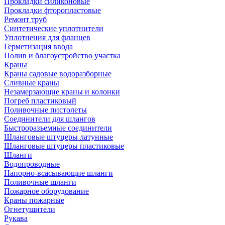
Прокладки силиконовые
Прокладки фторопластовые
Ремонт труб
Синтетические уплотнители
Уплотнения для фланцев
Герметизация ввода
Полив и благоустройство участка
Краны
Краны садовые водоразборные
Сливные краны
Незамерзающие краны и колонки
Погреб пластиковый
Поливочные пистолеты
Соединители для шлангов
Быстроразъемные соединители
Шланговые штуцеры латунные
Шланговые штуцеры пластиковые
Шланги
Водопроводные
Напорно-всасывающие шланги
Поливочные шланги
Пожарное оборудование
Краны пожарные
Огнетушители
Рукава