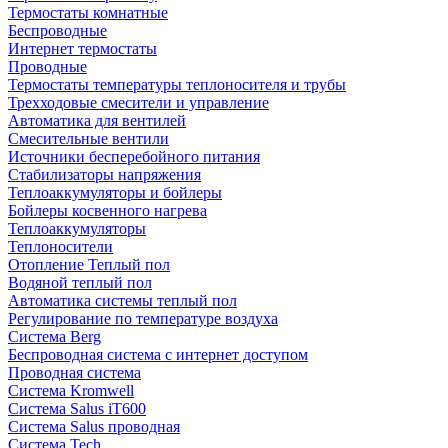
Термостаты комнатные
Беспроводные
Интернет термостаты
Проводные
Термостаты температуры теплоносителя и трубы
Трехходовые смесители и управление
Автоматика для вентилей
Смесительные вентили
Источники бесперебойного питания
Стабилизаторы напряжения
Теплоаккумуляторы и бойлеры
Бойлеры косвенного нагрева
Теплоаккумуляторы
Теплоносители
Отопление Теплый пол
Водяной теплый пол
Автоматика системы теплый пол
Регулирование по температуре воздуха
Система Berg
Беспроводная система с интернет доступом
Проводная система
Система Kromwell
Система Salus iT600
Система Salus проводная
Система Tech