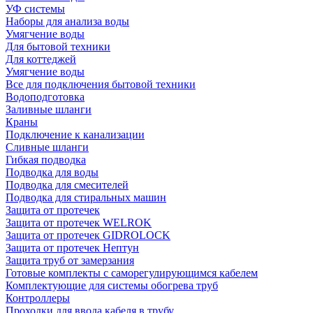
УФ системы
Наборы для анализа воды
Умягчение воды
Для бытовой техники
Для коттеджей
Умягчение воды
Все для подключения бытовой техники
Водоподготовка
Заливные шланги
Краны
Подключение к канализации
Сливные шланги
Гибкая подводка
Подводка для воды
Подводка для смесителей
Подводка для стиральных машин
Защита от протечек
Защита от протечек WELROK
Защита от протечек GIDROLOCK
Защита от протечек Нептун
Защита труб от замерзания
Готовые комплекты с саморегулирующимся кабелем
Комплектующие для системы обогрева труб
Контроллеры
Проходки для ввода кабеля в трубу