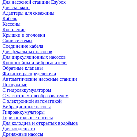
Для насосной станции Esybox
Для скважин
Адаптеры для скважины
Кабель
Кессоны
Крепление
Крышки и оголовки
Слив системы
Соединение кабеля
Для фекальных насосов
Для циркуляционных насосов
Кронштейны и виброгасители
Обратные клапаны
Фитинги распределители
Автоматические насосные станции
Погружные
С гидроаккумулятором
С частотным преобразователем
С электронной автоматикой
Вибрационные насосы
Гидроаккумуляторы
Горизонтальные насосы
Для колодцев и открытых водоёмов
Для конденсата
Дренажные насосы