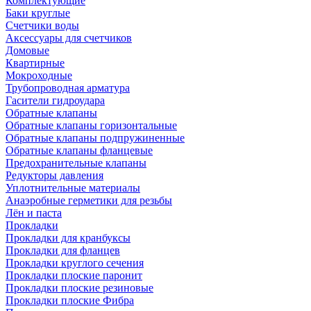
Комплектующие
Баки круглые
Счетчики воды
Аксессуары для счетчиков
Домовые
Квартирные
Мокроходные
Трубопроводная арматура
Гасители гидроудара
Обратные клапаны
Обратные клапаны горизонтальные
Обратные клапаны подпружиненные
Обратные клапаны фланцевые
Предохранительные клапаны
Редукторы давления
Уплотнительные материалы
Анаэробные герметики для резьбы
Лён и паста
Прокладки
Прокладки для кранбуксы
Прокладки для фланцев
Прокладки круглого сечения
Прокладки плоские паронит
Прокладки плоские резиновые
Прокладки плоские Фибра