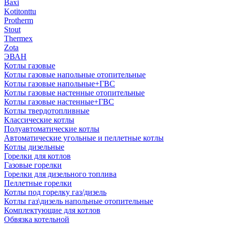
Baxi
Kotitonttu
Protherm
Stout
Thermex
Zota
ЭВАН
Котлы газовые
Котлы газовые напольные отопительные
Котлы газовые напольные+ГВС
Котлы газовые настенные отопительные
Котлы газовые настенные+ГВС
Котлы твердотопливные
Классические котлы
Полуавтоматические котлы
Автоматические угольные и пеллетные котлы
Котлы дизельные
Горелки для котлов
Газовые горелки
Горелки для дизельного топлива
Пеллетные горелки
Котлы под горелку газ/дизель
Котлы газ\дизель напольные отопительные
Комплектующие для котлов
Обвязка котельной