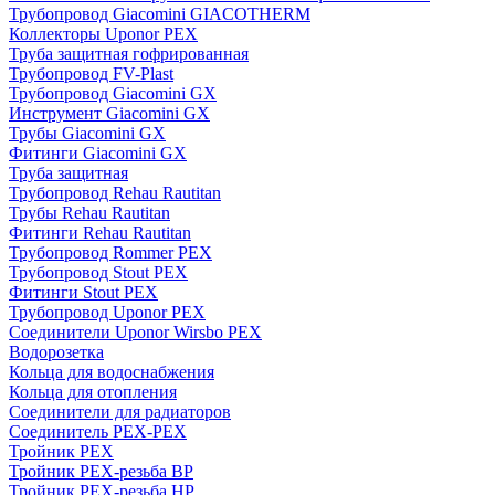
Трубопровод Giacomini GIACOTHERM
Коллекторы Uponor PEX
Труба защитная гофрированная
Трубопровод FV-Plast
Трубопровод Giacomini GX
Инструмент Giacomini GX
Трубы Giacomini GX
Фитинги Giacomini GX
Труба защитная
Трубопровод Rehau Rautitan
Трубы Rehau Rautitan
Фитинги Rehau Rautitan
Трубопровод Rommer PEX
Трубопровод Stout PEX
Фитинги Stout PEX
Трубопровод Uponor PEX
Соединители Uponor Wirsbo PEX
Водорозетка
Кольца для водоснабжения
Кольца для отопления
Соединители для радиаторов
Соединитель PEX-PEX
Тройник PEX
Тройник PEX-резьба ВР
Тройник PEX-резьба НР