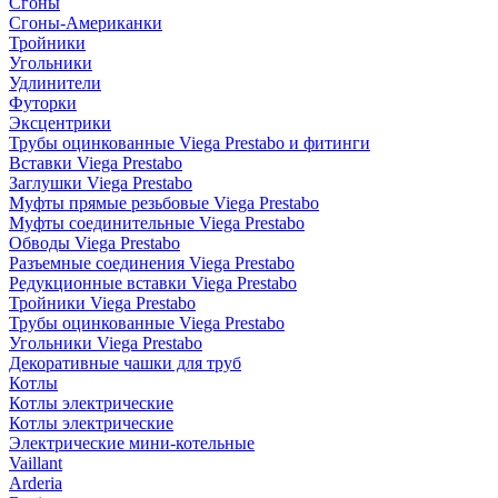
Сгоны
Сгоны-Американки
Тройники
Угольники
Удлинители
Футорки
Эксцентрики
Трубы оцинкованные Viega Prestabo и фитинги
Вставки Viega Prestabo
Заглушки Viega Prestabo
Муфты прямые резьбовые Viega Prestabo
Муфты соединительные Viega Prestabo
Обводы Viega Prestabo
Разъемные соединения Viega Prestabo
Редукционные вставки Viega Prestabo
Тройники Viega Prestabo
Трубы оцинкованные Viega Prestabo
Угольники Viega Prestabo
Декоративные чашки для труб
Котлы
Котлы электрические
Котлы электрические
Электрические мини-котельные
Vaillant
Arderia