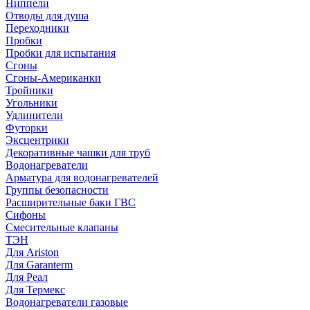
Ниппели
Отводы для душа
Переходники
Пробки
Пробки для испытания
Сгоны
Сгоны-Американки
Тройники
Угольники
Удлинители
Футорки
Эксцентрики
Декоративные чашки для труб
Водонагреватели
Арматура для водонагревателей
Группы безопасности
Расширительные баки ГВС
Сифоны
Смесительные клапаны
ТЭН
Для Ariston
Для Garanterm
Для Реал
Для Термекс
Водонагреватели газовые