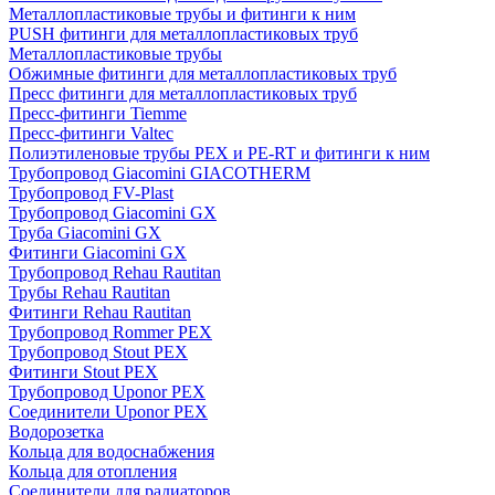
Металлопластиковые трубы и фитинги к ним
PUSH фитинги для металлопластиковых труб
Металлопластиковые трубы
Обжимные фитинги для металлопластиковых труб
Пресс фитинги для металлопластиковых труб
Пресс-фитинги Tiemme
Пресс-фитинги Valtec
Полиэтиленовые трубы PEX и PE-RT и фитинги к ним
Трубопровод Giacomini GIACOTHERM
Трубопровод FV-Plast
Трубопровод Giacomini GX
Труба Giacomini GX
Фитинги Giacomini GX
Трубопровод Rehau Rautitan
Трубы Rehau Rautitan
Фитинги Rehau Rautitan
Трубопровод Rommer PEX
Трубопровод Stout PEX
Фитинги Stout PEX
Трубопровод Uponor PEX
Соединители Uponor PEX
Водорозетка
Кольца для водоснабжения
Кольца для отопления
Соединители для радиаторов