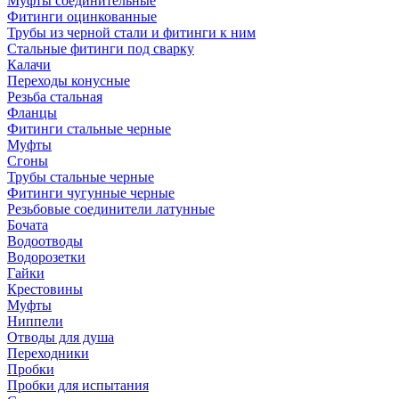
Муфты соединительные
Фитинги оцинкованные
Трубы из черной стали и фитинги к ним
Стальные фитинги под сварку
Калачи
Переходы конусные
Резьба стальная
Фланцы
Фитинги стальные черные
Муфты
Сгоны
Трубы стальные черные
Фитинги чугунные черные
Резьбовые соединители латунные
Бочата
Водоотводы
Водорозетки
Гайки
Крестовины
Муфты
Ниппели
Отводы для душа
Переходники
Пробки
Пробки для испытания