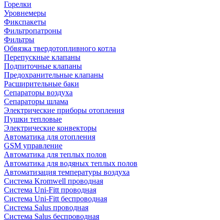
Горелки
Уровнемеры
Фикспакеты
Фильтропатроны
Фильтры
Обвязка твердотопливного котла
Перепускные клапаны
Подпиточные клапаны
Предохранительные клапаны
Расширительные баки
Сепараторы воздуха
Сепараторы шлама
Электрические приборы отопления
Пушки тепловые
Электрические конвекторы
Автоматика для отопления
GSM управление
Автоматика для теплых полов
Автоматика для водяных теплых полов
Автоматизация температуры воздуха
Система Kromwell проводная
Система Uni-Fitt проводная
Система Uni-Fitt беспроводная
Система Salus проводная
Система Salus беспроводная