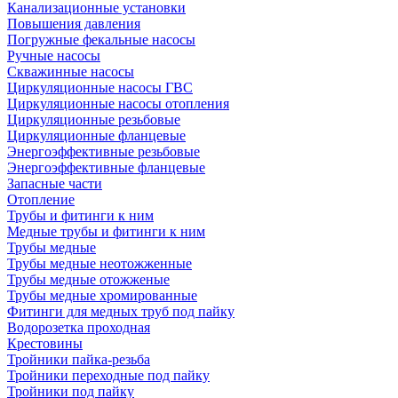
Канализационные установки
Повышения давления
Погружные фекальные насосы
Ручные насосы
Скважинные насосы
Циркуляционные насосы ГВС
Циркуляционные насосы отопления
Циркуляционные резьбовые
Циркуляционные фланцевые
Энергоэффективные резьбовые
Энергоэффективные фланцевые
Запасные части
Отопление
Трубы и фитинги к ним
Медные трубы и фитинги к ним
Трубы медные
Трубы медные неотожженные
Трубы медные отожженые
Трубы медные хромированные
Фитинги для медных труб под пайку
Водорозетка проходная
Крестовины
Тройники пайка-резьба
Тройники переходные под пайку
Тройники под пайку