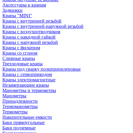
Аксессуары к кранам
Задвижки
Краны "MINI"
Краны с внутренней резьбой
Краны с внутренней-наружной резьбой
Краны с воздухоотводчиком
Краны с накидной гайкой
Краны с наружной резьбой
Краны с фильтром
Краны со сгоном
Сливные краны
Трехходовые краны
Краны под сварку полипропиленовые
Краны с сервоприводом
Краны электромагнитные
Незамерзающие краны
Манометры и термометры
Манометры
Принадлежности
Термоманометры
Термометры
Накопительные емкости
Баки прямоугольные
Баки подземные