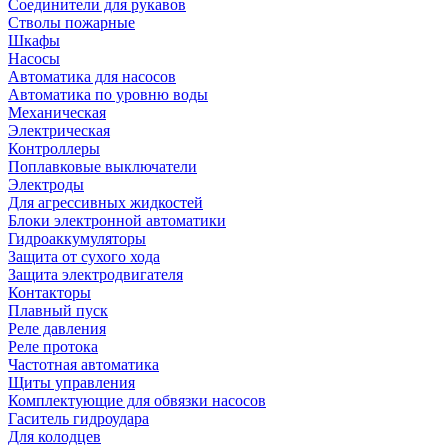
Соединители для рукавов
Стволы пожарные
Шкафы
Насосы
Автоматика для насосов
Автоматика по уровню воды
Механическая
Электрическая
Контроллеры
Поплавковые выключатели
Электроды
Для агрессивных жидкостей
Блоки электронной автоматики
Гидроаккумуляторы
Защита от сухого хода
Защита электродвигателя
Контакторы
Плавный пуск
Реле давления
Реле протока
Частотная автоматика
Щиты управления
Комплектующие для обвязки насосов
Гаситель гидроудара
Для колодцев