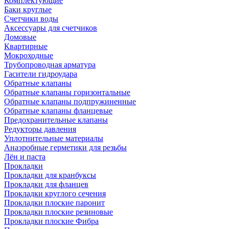
Комплектующие
Баки круглые
Счетчики воды
Аксессуары для счетчиков
Домовые
Квартирные
Мокроходные
Трубопроводная арматура
Гасители гидроудара
Обратные клапаны
Обратные клапаны горизонтальные
Обратные клапаны подпружиненные
Обратные клапаны фланцевые
Предохранительные клапаны
Редукторы давления
Уплотнительные материалы
Анаэробные герметики для резьбы
Лён и паста
Прокладки
Прокладки для кранбуксы
Прокладки для фланцев
Прокладки круглого сечения
Прокладки плоские паронит
Прокладки плоские резиновые
Прокладки плоские Фибра