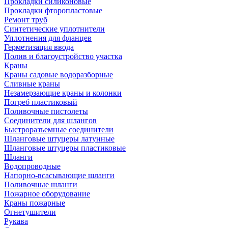
Прокладки силиконовые
Прокладки фторопластовые
Ремонт труб
Синтетические уплотнители
Уплотнения для фланцев
Герметизация ввода
Полив и благоустройство участка
Краны
Краны садовые водоразборные
Сливные краны
Незамерзающие краны и колонки
Погреб пластиковый
Поливочные пистолеты
Соединители для шлангов
Быстроразъемные соединители
Шланговые штуцеры латунные
Шланговые штуцеры пластиковые
Шланги
Водопроводные
Напорно-всасывающие шланги
Поливочные шланги
Пожарное оборудование
Краны пожарные
Огнетушители
Рукава