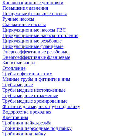
Канализационные установки
Повышения давления
Погружные фекальные насосы
Ручные насосы
Скважинные насосы
Циркуляционные насосы ГВС
Циркуляционные насосы отопления
Циркуляционные резьбовые
Циркуляционные фланцевые
Энергоэффективные резьбовые
Энергоэффективные фланцевые
Запасные части
Отопление
Трубы и фитинги к ним
Медные трубы и фитинги к ним
Трубы медные
Трубы медные неотожженные
Трубы медные отожженые
Трубы медные хромированные
Фитинги для медных труб под пайку
Водорозетка проходная
Крестовины
Тройники пайка-резьба
Тройники переходные под пайку
Тройники под пайку