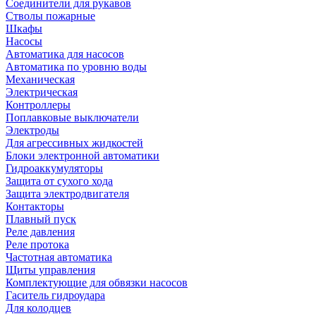
Соединители для рукавов
Стволы пожарные
Шкафы
Насосы
Автоматика для насосов
Автоматика по уровню воды
Механическая
Электрическая
Контроллеры
Поплавковые выключатели
Электроды
Для агрессивных жидкостей
Блоки электронной автоматики
Гидроаккумуляторы
Защита от сухого хода
Защита электродвигателя
Контакторы
Плавный пуск
Реле давления
Реле протока
Частотная автоматика
Щиты управления
Комплектующие для обвязки насосов
Гаситель гидроудара
Для колодцев