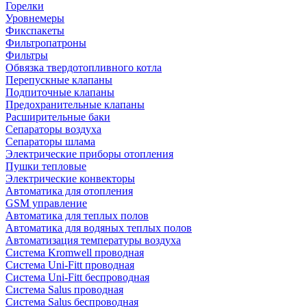
Горелки
Уровнемеры
Фикспакеты
Фильтропатроны
Фильтры
Обвязка твердотопливного котла
Перепускные клапаны
Подпиточные клапаны
Предохранительные клапаны
Расширительные баки
Сепараторы воздуха
Сепараторы шлама
Электрические приборы отопления
Пушки тепловые
Электрические конвекторы
Автоматика для отопления
GSM управление
Автоматика для теплых полов
Автоматика для водяных теплых полов
Автоматизация температуры воздуха
Система Kromwell проводная
Система Uni-Fitt проводная
Система Uni-Fitt беспроводная
Система Salus проводная
Система Salus беспроводная