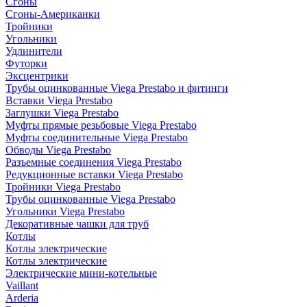
Сгоны
Сгоны-Американки
Тройники
Угольники
Удлинители
Футорки
Эксцентрики
Трубы оцинкованные Viega Prestabo и фитинги
Вставки Viega Prestabo
Заглушки Viega Prestabo
Муфты прямые резьбовые Viega Prestabo
Муфты соединительные Viega Prestabo
Обводы Viega Prestabo
Разъемные соединения Viega Prestabo
Редукционные вставки Viega Prestabo
Тройники Viega Prestabo
Трубы оцинкованные Viega Prestabo
Угольники Viega Prestabo
Декоративные чашки для труб
Котлы
Котлы электрические
Котлы электрические
Электрические мини-котельные
Vaillant
Arderia