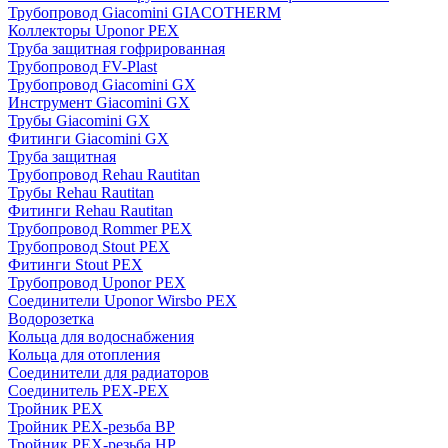
Трубопровод Giacomini GIACOTHERM
Коллекторы Uponor PEX
Труба защитная гофрированная
Трубопровод FV-Plast
Трубопровод Giacomini GX
Инструмент Giacomini GX
Трубы Giacomini GX
Фитинги Giacomini GX
Труба защитная
Трубопровод Rehau Rautitan
Трубы Rehau Rautitan
Фитинги Rehau Rautitan
Трубопровод Rommer PEX
Трубопровод Stout PEX
Фитинги Stout PEX
Трубопровод Uponor PEX
Соединители Uponor Wirsbo PEX
Водорозетка
Кольца для водоснабжения
Кольца для отопления
Соединители для радиаторов
Соединитель PEX-PEX
Тройник PEX
Тройник PEX-резьба ВР
Тройник PEX-резьба НР