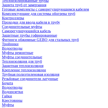
Теплоизолированные трубы
Защита труб от замерзания
Готовые комплекты с саморегулирующимся кабелем
Комплектующие для системы обогрева труб
Контроллеры
Проходки для ввода кабеля в трубу
Соединительные муфты
Саморегулирующийся кабель
Защитные трубы гофрированные
Фитинги обжимные GEBO для стальных труб
Тройники
Водоотводы
Муфты ремонтные
Муфты соединительные
Теплоизоляция для труб
Защитная теплоизоляция
Крепление теплоизоляции
Трубная полиэтиленовая изоляция
Резьбовые соединители латунные
Бочата
Водоотводы
Водорозетки
Гайки
Крестовины
Муфты