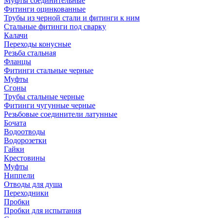
Муфты соединительные
Фитинги оцинкованные
Трубы из черной стали и фитинги к ним
Стальные фитинги под сварку
Калачи
Переходы конусные
Резьба стальная
Фланцы
Фитинги стальные черные
Муфты
Сгоны
Трубы стальные черные
Фитинги чугунные черные
Резьбовые соединители латунные
Бочата
Водоотводы
Водорозетки
Гайки
Крестовины
Муфты
Ниппели
Отводы для душа
Переходники
Пробки
Пробки для испытания