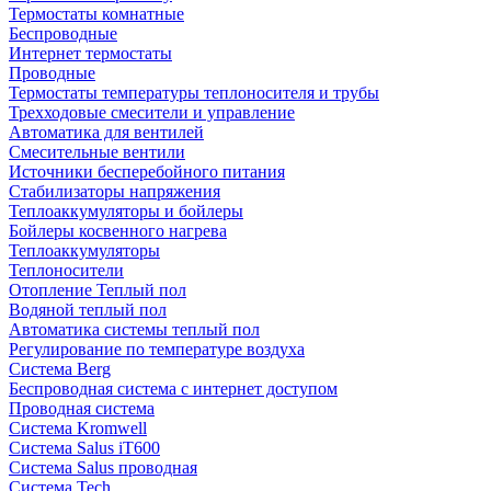
Термостаты комнатные
Беспроводные
Интернет термостаты
Проводные
Термостаты температуры теплоносителя и трубы
Трехходовые смесители и управление
Автоматика для вентилей
Смесительные вентили
Источники бесперебойного питания
Стабилизаторы напряжения
Теплоаккумуляторы и бойлеры
Бойлеры косвенного нагрева
Теплоаккумуляторы
Теплоносители
Отопление Теплый пол
Водяной теплый пол
Автоматика системы теплый пол
Регулирование по температуре воздуха
Система Berg
Беспроводная система с интернет доступом
Проводная система
Система Kromwell
Система Salus iT600
Система Salus проводная
Система Tech