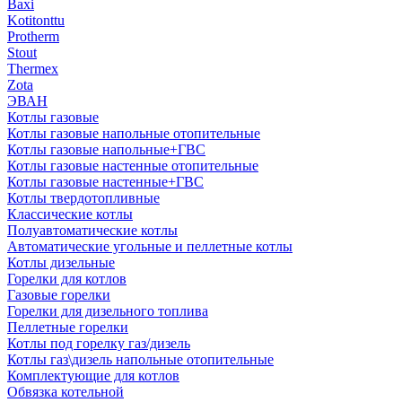
Baxi
Kotitonttu
Protherm
Stout
Thermex
Zota
ЭВАН
Котлы газовые
Котлы газовые напольные отопительные
Котлы газовые напольные+ГВС
Котлы газовые настенные отопительные
Котлы газовые настенные+ГВС
Котлы твердотопливные
Классические котлы
Полуавтоматические котлы
Автоматические угольные и пеллетные котлы
Котлы дизельные
Горелки для котлов
Газовые горелки
Горелки для дизельного топлива
Пеллетные горелки
Котлы под горелку газ/дизель
Котлы газ\дизель напольные отопительные
Комплектующие для котлов
Обвязка котельной