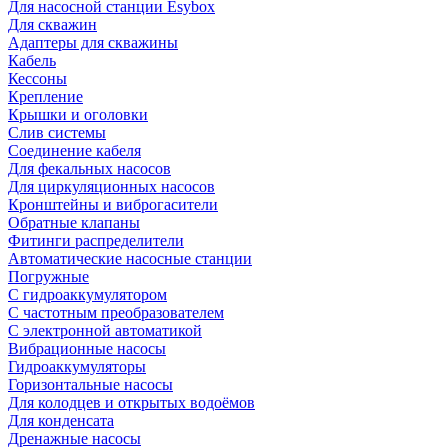
Для насосной станции Esybox
Для скважин
Адаптеры для скважины
Кабель
Кессоны
Крепление
Крышки и оголовки
Слив системы
Соединение кабеля
Для фекальных насосов
Для циркуляционных насосов
Кронштейны и виброгасители
Обратные клапаны
Фитинги распределители
Автоматические насосные станции
Погружные
С гидроаккумулятором
С частотным преобразователем
С электронной автоматикой
Вибрационные насосы
Гидроаккумуляторы
Горизонтальные насосы
Для колодцев и открытых водоёмов
Для конденсата
Дренажные насосы