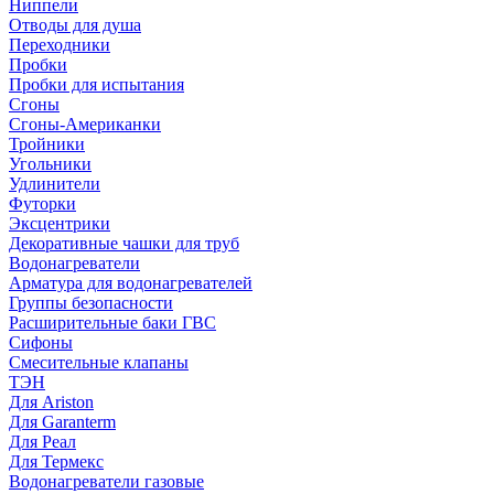
Ниппели
Отводы для душа
Переходники
Пробки
Пробки для испытания
Сгоны
Сгоны-Американки
Тройники
Угольники
Удлинители
Футорки
Эксцентрики
Декоративные чашки для труб
Водонагреватели
Арматура для водонагревателей
Группы безопасности
Расширительные баки ГВС
Сифоны
Смесительные клапаны
ТЭН
Для Ariston
Для Garanterm
Для Реал
Для Термекс
Водонагреватели газовые