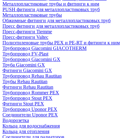
Металлопластиковые трубы и фитинги к ним
PUSH фитинги для металлопластиковых труб
Металлопластиковые трубы
Обжимные фитинги для металлопластиковых труб
Пресс фитинги для металлопластиковых труб
Пресс-фитинги Tiemme
Пресс-фитинги Valtec
Полиэтиленовые трубы PEX и PE-RT и фитинги к ним
Трубопровод Giacomini GIACOTHERM
Трубопровод FV-Plast
Трубопровод Giacomini GX
Труба Giacomini GX
Фитинги Giacomini GX
Трубопровод Rehau Rautitan
Трубы Rehau Rautitan
Фитинги Rehau Rautitan
Трубопровод Rommer PEX
Трубопровод Stout PEX
Фитинги Stout PEX
Трубопровод Uponor PEX
Соединители Uponor PEX
Водорозетка
Кольца для водоснабжения
Кольца для отопления
Соединители для радиаторов