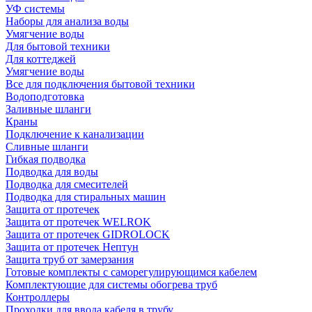
УФ системы
Наборы для анализа воды
Умягчение воды
Для бытовой техники
Для коттеджей
Умягчение воды
Все для подключения бытовой техники
Водоподготовка
Заливные шланги
Краны
Подключение к канализации
Сливные шланги
Гибкая подводка
Подводка для воды
Подводка для смесителей
Подводка для стиральных машин
Защита от протечек
Защита от протечек WELROK
Защита от протечек GIDROLOCK
Защита от протечек Нептун
Защита труб от замерзания
Готовые комплекты с саморегулирующимся кабелем
Комплектующие для системы обогрева труб
Контроллеры
Проходки для ввода кабеля в трубу