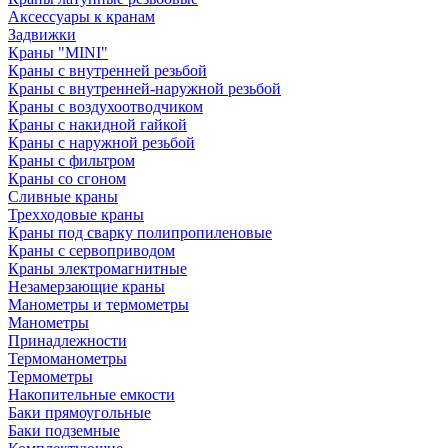
Аксессуары к кранам
Задвижки
Краны "MINI"
Краны с внутренней резьбой
Краны с внутренней-наружной резьбой
Краны с воздухоотводчиком
Краны с накидной гайкой
Краны с наружной резьбой
Краны с фильтром
Краны со сгоном
Сливные краны
Трехходовые краны
Краны под сварку полипропиленовые
Краны с сервоприводом
Краны электромагнитные
Незамерзающие краны
Манометры и термометры
Манометры
Принадлежности
Термоманометры
Термометры
Накопительные емкости
Баки прямоугольные
Баки подземные