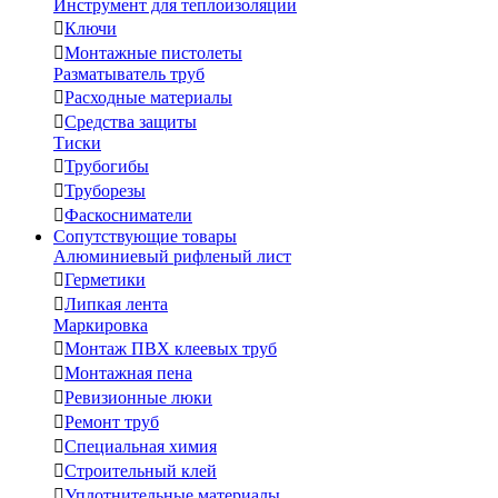
Инструмент для теплоизоляции

Ключи

Монтажные пистолеты
Разматыватель труб

Расходные материалы

Средства защиты
Тиски

Трубогибы

Труборезы

Фаскосниматели
Сопутствующие товары
Алюминиевый рифленый лист

Герметики

Липкая лента
Маркировка

Монтаж ПВХ клеевых труб

Монтажная пена

Ревизионные люки

Ремонт труб

Специальная химия

Строительный клей

Уплотнительные материалы