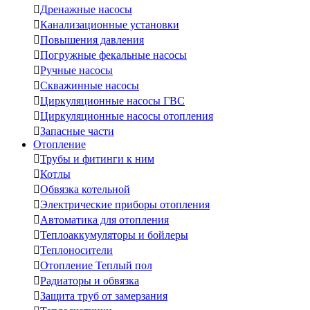

Дренажные насосы

Канализационные установки

Повышения давления

Погружные фекальные насосы

Ручные насосы

Скважинные насосы

Циркуляционные насосы ГВС

Циркуляционные насосы отопления

Запасные части
Отопление

Трубы и фитинги к ним

Котлы

Обвязка котельной

Электрические приборы отопления

Автоматика для отопления

Теплоаккумуляторы и бойлеры

Теплоносители

Отопление Теплый пол

Радиаторы и обвязка

Защита труб от замерзания