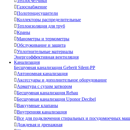

Теплосчетчики

Газоснабжение

Полотенцесушители

Коллекторы распределительные

Теплоизоляция для труб

Краны

Манометры и термометры

Обслуживание и защита

Уплотнительные материалы
Энергоэффективная вентиляция
Канализация
Бесшумная канализация Geberit Silent-PP

Автономная канализация

Аксессуары и дополнительное оборудование

Арматура с сухим затвором

Бесшумная канализация Rehau

Бесшумная канализация Uponor Decibel

Вакуумные клапаны

Внутренняя канализация

Все для подключения стиральных и посудомоечных ма

Дождевая и дренажная