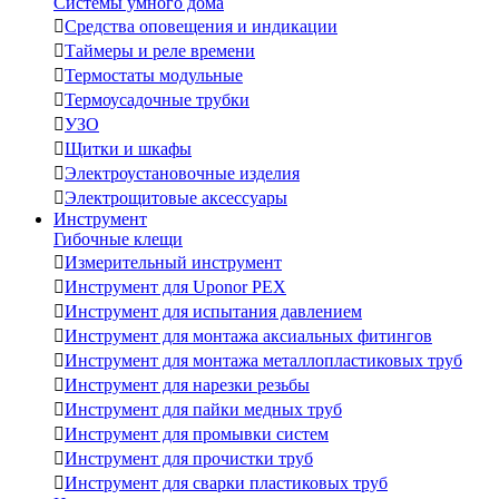
Системы умного дома

Средства оповещения и индикации

Таймеры и реле времени

Термостаты модульные

Термоусадочные трубки

УЗО

Щитки и шкафы

Электроустановочные изделия

Электрощитовые аксессуары
Инструмент
Гибочные клещи

Измерительный инструмент

Инструмент для Uponor PEX

Инструмент для испытания давлением

Инструмент для монтажа аксиальных фитингов

Инструмент для монтажа металлопластиковых труб

Инструмент для нарезки резьбы

Инструмент для пайки медных труб

Инструмент для промывки систем

Инструмент для прочистки труб

Инструмент для сварки пластиковых труб