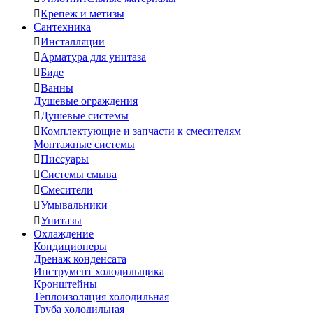

Крепеж и метизы
Сантехника

Инсталляции

Арматура для унитаза

Биде

Ванны
Душевые ограждения

Душевые системы

Комплектующие и запчасти к смесителям
Монтажные системы

Писсуары

Системы смыва

Смесители

Умывальники

Унитазы
Охлаждение
Кондиционеры
Дренаж конденсата
Инструмент холодильщика
Кронштейны
Теплоизоляция холодильная
Труба холодильная