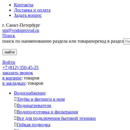
Контакты
Доставка и оплата
Задать вопрос
г. Санкт-Петербург
sm@vodoprovod.ru
Поиск
поиск по наименованию раздела или товара
переход в раздел
Войти
+7 (812) 350-45-25
заказать звонок
в корзине
:
товаров
в закладках
:
товаров
Водоснабжение

Трубы и фитинги к ним

Водонагреватели

Водоподготовка и фильтрация

Все для подключения бытовой техники

Гибкая подводка