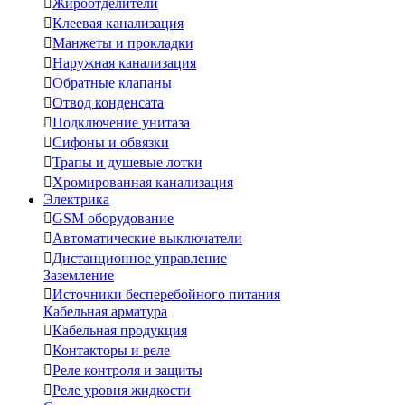

Жироотделители

Клеевая канализация

Манжеты и прокладки

Наружная канализация

Обратные клапаны

Отвод конденсата

Подключение унитаза

Сифоны и обвязки

Трапы и душевые лотки

Хромированная канализация
Электрика

GSM оборудование

Автоматические выключатели

Дистанционное управление
Заземление

Источники бесперебойного питания
Кабельная арматура

Кабельная продукция

Контакторы и реле

Реле контроля и защиты

Реле уровня жидкости