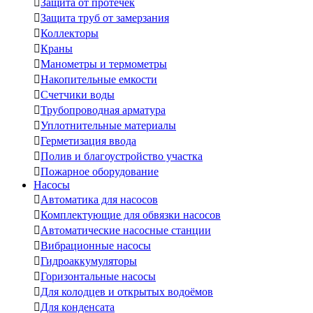

Защита от протечек

Защита труб от замерзания

Коллекторы

Краны

Манометры и термометры

Накопительные емкости

Счетчики воды

Трубопроводная арматура

Уплотнительные материалы

Герметизация ввода

Полив и благоустройство участка

Пожарное оборудование
Насосы

Автоматика для насосов

Комплектующие для обвязки насосов

Автоматические насосные станции

Вибрационные насосы

Гидроаккумуляторы

Горизонтальные насосы

Для колодцев и открытых водоёмов

Для конденсата