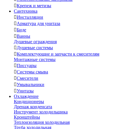

Крепеж и метизы
Сантехника

Инсталляции

Арматура для унитаза

Биде

Ванны
Душевые ограждения

Душевые системы

Комплектующие и запчасти к смесителям
Монтажные системы

Писсуары

Системы смыва

Смесители

Умывальники

Унитазы
Охлаждение
Кондиционеры
Дренаж конденсата
Инструмент холодильщика
Кронштейны
Теплоизоляция холодильная
Труба холодильная