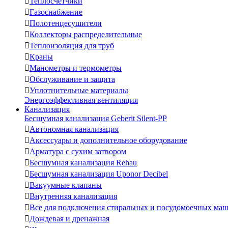

Теплосчетчики

Газоснабжение

Полотенцесушители

Коллекторы распределительные

Теплоизоляция для труб

Краны

Манометры и термометры

Обслуживание и защита

Уплотнительные материалы
Энергоэффективная вентиляция
Канализация
Бесшумная канализация Geberit Silent-PP

Автономная канализация

Аксессуары и дополнительное оборудование

Арматура с сухим затвором

Бесшумная канализация Rehau

Бесшумная канализация Uponor Decibel

Вакуумные клапаны

Внутренняя канализация

Все для подключения стиральных и посудомоечных ма

Дождевая и дренажная