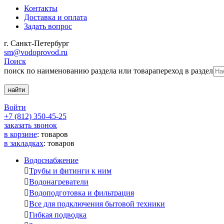
Контакты
Доставка и оплата
Задать вопрос
г. Санкт-Петербург
sm@vodoprovod.ru
Поиск
поиск по наименованию раздела или товара
переход в раздел
Войти
+7 (812) 350-45-25
заказать звонок
в корзине
:
товаров
в закладках
:
товаров
Водоснабжение

Трубы и фитинги к ним

Водонагреватели

Водоподготовка и фильтрация

Все для подключения бытовой техники

Гибкая подводка