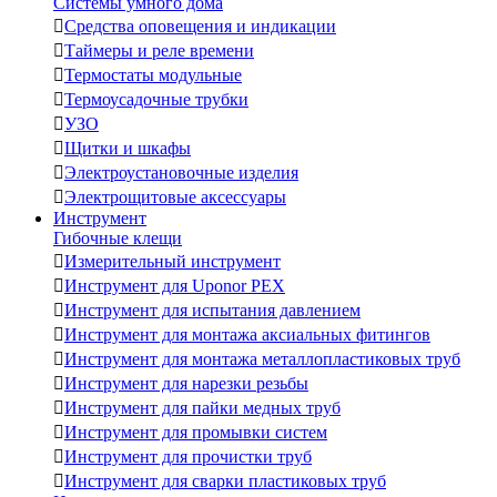
Системы умного дома

Средства оповещения и индикации

Таймеры и реле времени

Термостаты модульные

Термоусадочные трубки

УЗО

Щитки и шкафы

Электроустановочные изделия

Электрощитовые аксессуары
Инструмент
Гибочные клещи

Измерительный инструмент

Инструмент для Uponor PEX

Инструмент для испытания давлением

Инструмент для монтажа аксиальных фитингов

Инструмент для монтажа металлопластиковых труб

Инструмент для нарезки резьбы

Инструмент для пайки медных труб

Инструмент для промывки систем

Инструмент для прочистки труб

Инструмент для сварки пластиковых труб