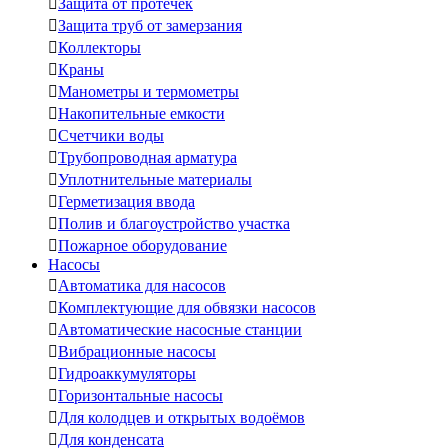

Защита от протечек

Защита труб от замерзания

Коллекторы

Краны

Манометры и термометры

Накопительные емкости

Счетчики воды

Трубопроводная арматура

Уплотнительные материалы

Герметизация ввода

Полив и благоустройство участка

Пожарное оборудование
Насосы

Автоматика для насосов

Комплектующие для обвязки насосов

Автоматические насосные станции

Вибрационные насосы

Гидроаккумуляторы

Горизонтальные насосы

Для колодцев и открытых водоёмов

Для конденсата