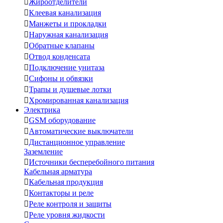

Жироотделители

Клеевая канализация

Манжеты и прокладки

Наружная канализация

Обратные клапаны

Отвод конденсата

Подключение унитаза

Сифоны и обвязки

Трапы и душевые лотки

Хромированная канализация
Электрика

GSM оборудование

Автоматические выключатели

Дистанционное управление
Заземление

Источники бесперебойного питания
Кабельная арматура

Кабельная продукция

Контакторы и реле

Реле контроля и защиты

Реле уровня жидкости