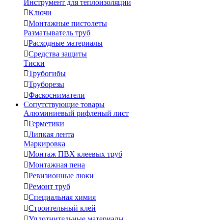
Инструмент для теплоизоляции

Ключи

Монтажные пистолеты
Разматыватель труб

Расходные материалы

Средства защиты
Тиски

Трубогибы

Труборезы

Фаскосниматели
Сопутствующие товары
Алюминиевый рифленый лист

Герметики

Липкая лента
Маркировка

Монтаж ПВХ клеевых труб

Монтажная пена

Ревизионные люки

Ремонт труб

Специальная химия

Строительный клей

Уплотнительные материалы