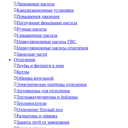

Дренажные насосы

Канализационные установки

Повышения давления

Погружные фекальные насосы

Ручные насосы

Скважинные насосы

Циркуляционные насосы ГВС

Циркуляционные насосы отопления

Запасные части
Отопление

Трубы и фитинги к ним

Котлы

Обвязка котельной

Электрические приборы отопления

Автоматика для отопления

Теплоаккумуляторы и бойлеры

Теплоносители

Отопление Теплый пол

Радиаторы и обвязка

Защита труб от замерзания