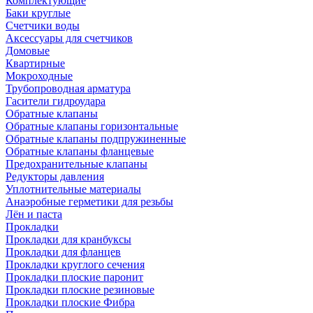
Комплектующие
Баки круглые
Счетчики воды
Аксессуары для счетчиков
Домовые
Квартирные
Мокроходные
Трубопроводная арматура
Гасители гидроудара
Обратные клапаны
Обратные клапаны горизонтальные
Обратные клапаны подпружиненные
Обратные клапаны фланцевые
Предохранительные клапаны
Редукторы давления
Уплотнительные материалы
Анаэробные герметики для резьбы
Лён и паста
Прокладки
Прокладки для кранбуксы
Прокладки для фланцев
Прокладки круглого сечения
Прокладки плоские паронит
Прокладки плоские резиновые
Прокладки плоские Фибра