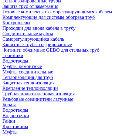
Теплоизолированные трубы
Защита труб от замерзания
Готовые комплекты с саморегулирующимся кабелем
Комплектующие для системы обогрева труб
Контроллеры
Проходки для ввода кабеля в трубу
Соединительные муфты
Саморегулирующийся кабель
Защитные трубы гофрированные
Фитинги обжимные GEBO для стальных труб
Тройники
Водоотводы
Муфты ремонтные
Муфты соединительные
Теплоизоляция для труб
Защитная теплоизоляция
Крепление теплоизоляции
Трубная полиэтиленовая изоляция
Резьбовые соединители латунные
Бочата
Водоотводы
Водорозетки
Гайки
Крестовины
Муфты