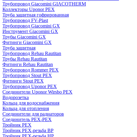
Трубопровод Giacomini GIACOTHERM
Коллекторы Uponor PEX
Труба защитная гофрированная
Трубопровод FV-Plast
Трубопровод Giacomini GX
Инструмент Giacomini GX
Трубы Giacomini GX
Фитинги Giacomini GX
Труба защитная
Трубопровод Rehau Rautitan
Трубы Rehau Rautitan
Фитинги Rehau Rautitan
Трубопровод Rommer PEX
Трубопровод Stout PEX
Фитинги Stout PEX
Трубопровод Uponor PEX
Соединители Uponor Wirsbo PEX
Водорозетка
Кольца для водоснабжения
Кольца для отопления
Соединители для радиаторов
Соединитель PEX-PEX
Тройник PEX
Тройник PEX-резьба ВР
Тройник PEX-резьба НР