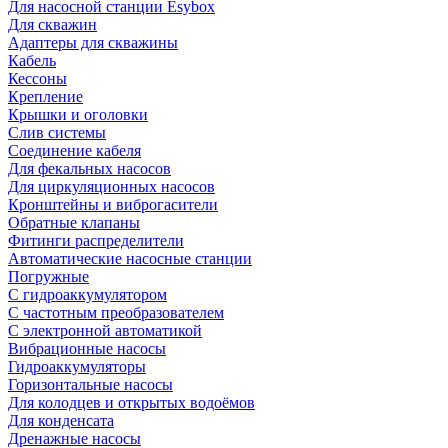
Для насосной станции Esybox
Для скважин
Адаптеры для скважины
Кабель
Кессоны
Крепление
Крышки и оголовки
Слив системы
Соединение кабеля
Для фекальных насосов
Для циркуляционных насосов
Кронштейны и виброгасители
Обратные клапаны
Фитинги распределители
Автоматические насосные станции
Погружные
С гидроаккумулятором
С частотным преобразователем
С электронной автоматикой
Вибрационные насосы
Гидроаккумуляторы
Горизонтальные насосы
Для колодцев и открытых водоёмов
Для конденсата
Дренажные насосы