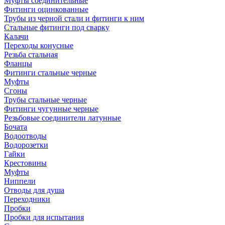
Муфты соединительные
Фитинги оцинкованные
Трубы из черной стали и фитинги к ним
Стальные фитинги под сварку
Калачи
Переходы конусные
Резьба стальная
Фланцы
Фитинги стальные черные
Муфты
Сгоны
Трубы стальные черные
Фитинги чугунные черные
Резьбовые соединители латунные
Бочата
Водоотводы
Водорозетки
Гайки
Крестовины
Муфты
Ниппели
Отводы для душа
Переходники
Пробки
Пробки для испытания