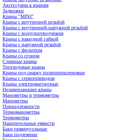
Аксессуары к кранам
Задвижки
Краны "MINI"
Краны с внутренней резьбой
Краны с внутренней-наружной резьбой
Краны с воздухоотводчиком
Краны с накидной гайкой
Краны с наружной резьбой
Краны с фильтром
Краны со сгоном
Сливные краны
Трехходовые краны
Краны под сварку полипропиленовые
Краны с сервоприводом
Краны электромагнитные
Незамерзающие краны
Манометры и термометры
Манометры
Принадлежности
Термоманометры
Термометры
Накопительные емкости
Баки прямоугольные
Баки подземные