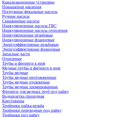
Канализационные установки
Повышения давления
Погружные фекальные насосы
Ручные насосы
Скважинные насосы
Циркуляционные насосы ГВС
Циркуляционные насосы отопления
Циркуляционные резьбовые
Циркуляционные фланцевые
Энергоэффективные резьбовые
Энергоэффективные фланцевые
Запасные части
Отопление
Трубы и фитинги к ним
Медные трубы и фитинги к ним
Трубы медные
Трубы медные неотожженные
Трубы медные отожженые
Трубы медные хромированные
Фитинги для медных труб под пайку
Водорозетка проходная
Крестовины
Тройники пайка-резьба
Тройники переходные под пайку
Тройники под пайку