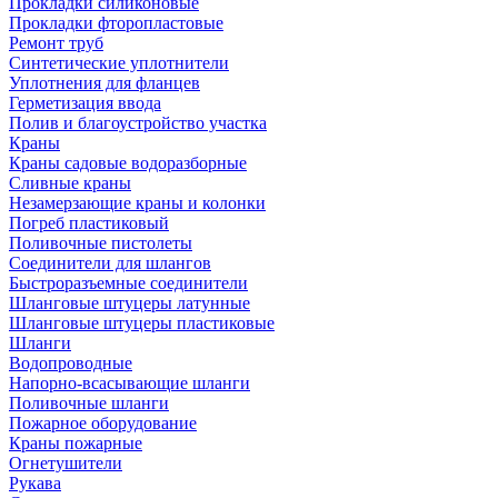
Прокладки силиконовые
Прокладки фторопластовые
Ремонт труб
Синтетические уплотнители
Уплотнения для фланцев
Герметизация ввода
Полив и благоустройство участка
Краны
Краны садовые водоразборные
Сливные краны
Незамерзающие краны и колонки
Погреб пластиковый
Поливочные пистолеты
Соединители для шлангов
Быстроразъемные соединители
Шланговые штуцеры латунные
Шланговые штуцеры пластиковые
Шланги
Водопроводные
Напорно-всасывающие шланги
Поливочные шланги
Пожарное оборудование
Краны пожарные
Огнетушители
Рукава