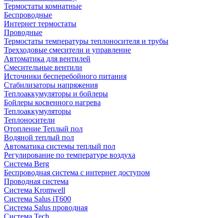
Термостаты комнатные
Беспроводные
Интернет термостаты
Проводные
Термостаты температуры теплоносителя и трубы
Трехходовые смесители и управление
Автоматика для вентилей
Смесительные вентили
Источники бесперебойного питания
Стабилизаторы напряжения
Теплоаккумуляторы и бойлеры
Бойлеры косвенного нагрева
Теплоаккумуляторы
Теплоносители
Отопление Теплый пол
Водяной теплый пол
Автоматика системы теплый пол
Регулирование по температуре воздуха
Система Berg
Беспроводная система с интернет доступом
Проводная система
Система Kromwell
Система Salus iT600
Система Salus проводная
Система Tech