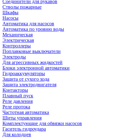
Соединители для рукавов
Стволы пожарные
Шкафы
Насосы
Автоматика для насосов
Автоматика по уровню воды
Механическая
Электрическая
Контроллеры
Поплавковые выключатели
Электроды
Для агрессивных жидкостей
Блоки электронной автоматики
Гидроаккумуляторы
Защита от сухого хода
Защита электродвигателя
Контакторы
Плавный пуск
Реле давления
Реле протока
Частотная автоматика
Щиты управления
Комплектующие для обвязки насосов
Гаситель гидроудара
Для колодцев