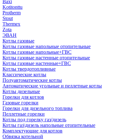
Baxi
Kotitonttu
Protherm
Stout
Thermex
Zota
ЭВАН
Котлы газовые
Котлы газовые напольные отопительные
Котлы газовые напольные+ГВС
Котлы газовые настенные отопительные
Котлы газовые настенные+ГВС
Котлы твердотопливные
Классические котлы
Полуавтоматические котлы
Автоматические угольные и пеллетные котлы
Котлы дизельные
Горелки для котлов
Газовые горелки
Горелки для дизельного топлива
Пеллетные горелки
Котлы под горелку газ/дизель
Котлы газ\дизель напольные отопительные
Комплектующие для котлов
Обвязка котельной