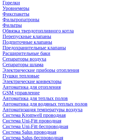
Горелки
Уровнемеры
Фикспакеты
Фильтропатроны
Фильтры
Обвязка твердотопливного котла
Перепускные клапаны
Подпиточные клапаны
Предохранительные клапаны
Расширительные баки
Сепараторы воздуха
Сепараторы шлама
Электрические приборы отопления
Пушки тепловые
Электрические конвекторы
Автоматика для отопления
GSM управление
Автоматика для теплых полов
Автоматика для водяных теплых полов
Автоматизация температуры воздуха
Система Kromwell проводная
Система Uni-Fitt проводная
Система Uni-Fitt беспроводная
Система Salus проводная
Система Salus беспроводная