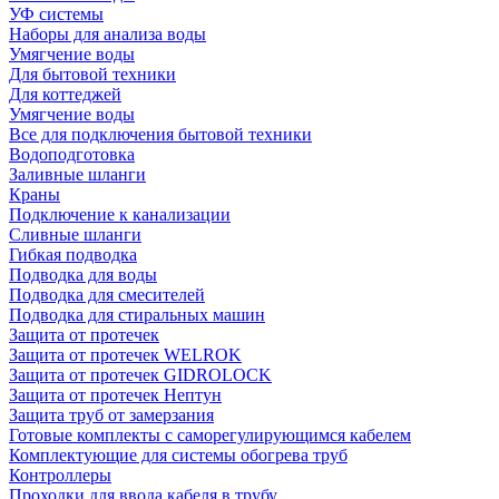
УФ системы
Наборы для анализа воды
Умягчение воды
Для бытовой техники
Для коттеджей
Умягчение воды
Все для подключения бытовой техники
Водоподготовка
Заливные шланги
Краны
Подключение к канализации
Сливные шланги
Гибкая подводка
Подводка для воды
Подводка для смесителей
Подводка для стиральных машин
Защита от протечек
Защита от протечек WELROK
Защита от протечек GIDROLOCK
Защита от протечек Нептун
Защита труб от замерзания
Готовые комплекты с саморегулирующимся кабелем
Комплектующие для системы обогрева труб
Контроллеры
Проходки для ввода кабеля в трубу