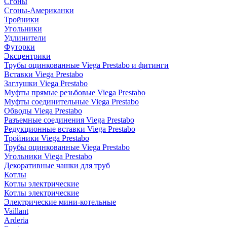
Сгоны
Сгоны-Американки
Тройники
Угольники
Удлинители
Футорки
Эксцентрики
Трубы оцинкованные Viega Prestabo и фитинги
Вставки Viega Prestabo
Заглушки Viega Prestabo
Муфты прямые резьбовые Viega Prestabo
Муфты соединительные Viega Prestabo
Обводы Viega Prestabo
Разъемные соединения Viega Prestabo
Редукционные вставки Viega Prestabo
Тройники Viega Prestabo
Трубы оцинкованные Viega Prestabo
Угольники Viega Prestabo
Декоративные чашки для труб
Котлы
Котлы электрические
Котлы электрические
Электрические мини-котельные
Vaillant
Arderia