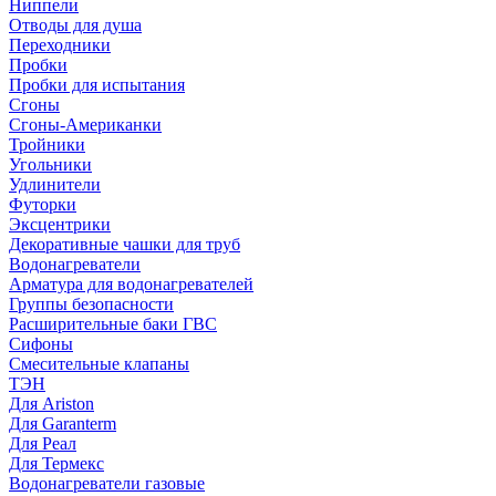
Ниппели
Отводы для душа
Переходники
Пробки
Пробки для испытания
Сгоны
Сгоны-Американки
Тройники
Угольники
Удлинители
Футорки
Эксцентрики
Декоративные чашки для труб
Водонагреватели
Арматура для водонагревателей
Группы безопасности
Расширительные баки ГВС
Сифоны
Смесительные клапаны
ТЭН
Для Ariston
Для Garanterm
Для Реал
Для Термекс
Водонагреватели газовые