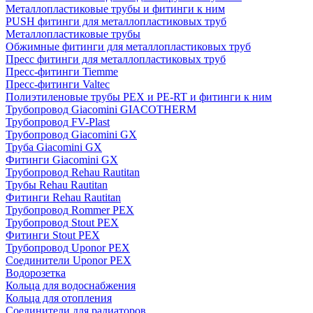
Металлопластиковые трубы и фитинги к ним
PUSH фитинги для металлопластиковых труб
Металлопластиковые трубы
Обжимные фитинги для металлопластиковых труб
Пресс фитинги для металлопластиковых труб
Пресс-фитинги Tiemme
Пресс-фитинги Valtec
Полиэтиленовые трубы PEX и PE-RT и фитинги к ним
Трубопровод Giacomini GIACOTHERM
Трубопровод FV-Plast
Трубопровод Giacomini GX
Труба Giacomini GX
Фитинги Giacomini GX
Трубопровод Rehau Rautitan
Трубы Rehau Rautitan
Фитинги Rehau Rautitan
Трубопровод Rommer PEX
Трубопровод Stout PEX
Фитинги Stout PEX
Трубопровод Uponor PEX
Соединители Uponor PEX
Водорозетка
Кольца для водоснабжения
Кольца для отопления
Соединители для радиаторов