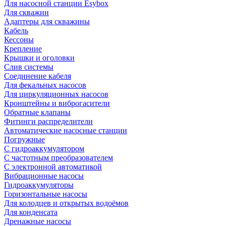
Для насосной станции Esybox
Для скважин
Адаптеры для скважины
Кабель
Кессоны
Крепление
Крышки и оголовки
Слив системы
Соединение кабеля
Для фекальных насосов
Для циркуляционных насосов
Кронштейны и виброгасители
Обратные клапаны
Фитинги распределители
Автоматические насосные станции
Погружные
С гидроаккумулятором
С частотным преобразователем
С электронной автоматикой
Вибрационные насосы
Гидроаккумуляторы
Горизонтальные насосы
Для колодцев и открытых водоёмов
Для конденсата
Дренажные насосы