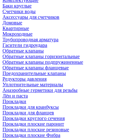
Комплектующие
Баки круглые
Счетчики воды
Аксессуары для счетчиков
Домовые
Квартирные
Мокроходные
Трубопроводная арматура
Гасители гидроудара
Обратные клапаны
Обратные клапаны горизонтальные
Обратные клапаны подпружиненные
Обратные клапаны фланцевые
Предохранительные клапаны
Редукторы давления
Уплотнительные материалы
Анаэробные герметики для резьбы
Лён и паста
Прокладки
Прокладки для кранбуксы
Прокладки для фланцев
Прокладки круглого сечения
Прокладки плоские паронит
Прокладки плоские резиновые
Прокладки плоские Фибра