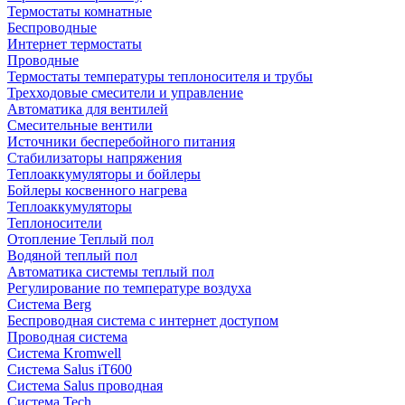
Термостаты комнатные
Беспроводные
Интернет термостаты
Проводные
Термостаты температуры теплоносителя и трубы
Трехходовые смесители и управление
Автоматика для вентилей
Смесительные вентили
Источники бесперебойного питания
Стабилизаторы напряжения
Теплоаккумуляторы и бойлеры
Бойлеры косвенного нагрева
Теплоаккумуляторы
Теплоносители
Отопление Теплый пол
Водяной теплый пол
Автоматика системы теплый пол
Регулирование по температуре воздуха
Система Berg
Беспроводная система с интернет доступом
Проводная система
Система Kromwell
Система Salus iT600
Система Salus проводная
Система Tech