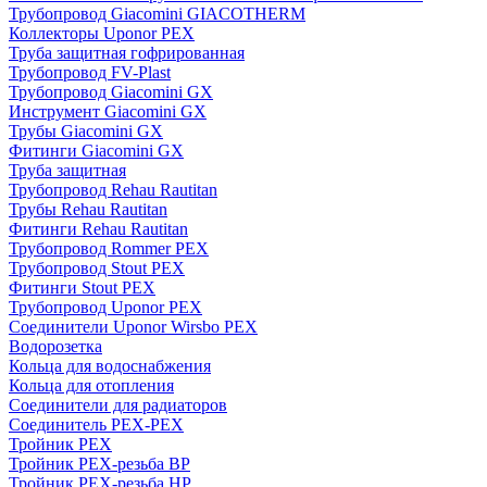
Трубопровод Giacomini GIACOTHERM
Коллекторы Uponor PEX
Труба защитная гофрированная
Трубопровод FV-Plast
Трубопровод Giacomini GX
Инструмент Giacomini GX
Трубы Giacomini GX
Фитинги Giacomini GX
Труба защитная
Трубопровод Rehau Rautitan
Трубы Rehau Rautitan
Фитинги Rehau Rautitan
Трубопровод Rommer PEX
Трубопровод Stout PEX
Фитинги Stout PEX
Трубопровод Uponor PEX
Соединители Uponor Wirsbo PEX
Водорозетка
Кольца для водоснабжения
Кольца для отопления
Соединители для радиаторов
Соединитель PEX-PEX
Тройник PEX
Тройник PEX-резьба ВР
Тройник PEX-резьба НР