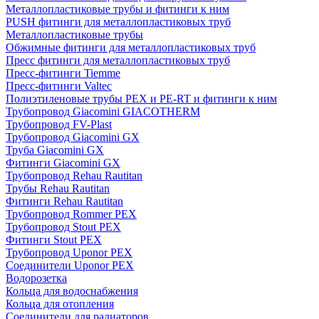
Металлопластиковые трубы и фитинги к ним
PUSH фитинги для металлопластиковых труб
Металлопластиковые трубы
Обжимные фитинги для металлопластиковых труб
Пресс фитинги для металлопластиковых труб
Пресс-фитинги Tiemme
Пресс-фитинги Valtec
Полиэтиленовые трубы PEX и PE-RT и фитинги к ним
Трубопровод Giacomini GIACOTHERM
Трубопровод FV-Plast
Трубопровод Giacomini GX
Труба Giacomini GX
Фитинги Giacomini GX
Трубопровод Rehau Rautitan
Трубы Rehau Rautitan
Фитинги Rehau Rautitan
Трубопровод Rommer PEX
Трубопровод Stout PEX
Фитинги Stout PEX
Трубопровод Uponor PEX
Соединители Uponor PEX
Водорозетка
Кольца для водоснабжения
Кольца для отопления
Соединители для радиаторов