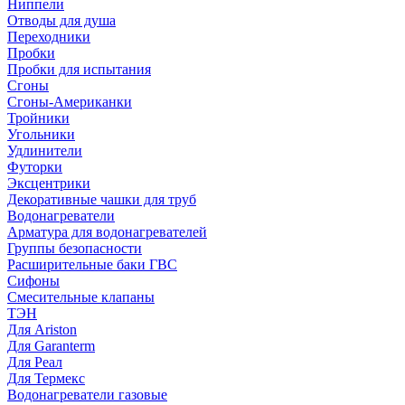
Ниппели
Отводы для душа
Переходники
Пробки
Пробки для испытания
Сгоны
Сгоны-Американки
Тройники
Угольники
Удлинители
Футорки
Эксцентрики
Декоративные чашки для труб
Водонагреватели
Арматура для водонагревателей
Группы безопасности
Расширительные баки ГВС
Сифоны
Смесительные клапаны
ТЭН
Для Ariston
Для Garanterm
Для Реал
Для Термекс
Водонагреватели газовые