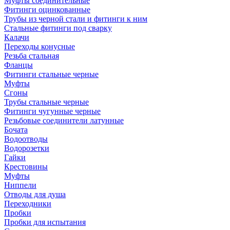
Муфты соединительные
Фитинги оцинкованные
Трубы из черной стали и фитинги к ним
Стальные фитинги под сварку
Калачи
Переходы конусные
Резьба стальная
Фланцы
Фитинги стальные черные
Муфты
Сгоны
Трубы стальные черные
Фитинги чугунные черные
Резьбовые соединители латунные
Бочата
Водоотводы
Водорозетки
Гайки
Крестовины
Муфты
Ниппели
Отводы для душа
Переходники
Пробки
Пробки для испытания