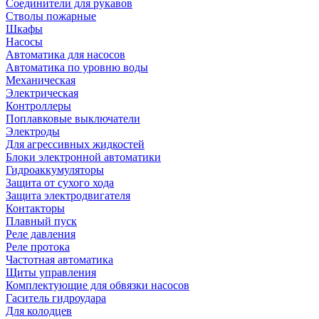
Соединители для рукавов
Стволы пожарные
Шкафы
Насосы
Автоматика для насосов
Автоматика по уровню воды
Механическая
Электрическая
Контроллеры
Поплавковые выключатели
Электроды
Для агрессивных жидкостей
Блоки электронной автоматики
Гидроаккумуляторы
Защита от сухого хода
Защита электродвигателя
Контакторы
Плавный пуск
Реле давления
Реле протока
Частотная автоматика
Щиты управления
Комплектующие для обвязки насосов
Гаситель гидроудара
Для колодцев