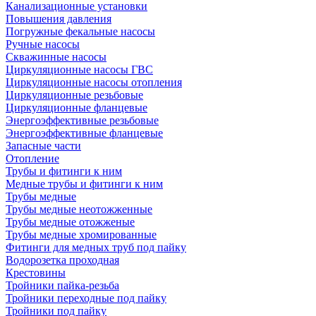
Канализационные установки
Повышения давления
Погружные фекальные насосы
Ручные насосы
Скважинные насосы
Циркуляционные насосы ГВС
Циркуляционные насосы отопления
Циркуляционные резьбовые
Циркуляционные фланцевые
Энергоэффективные резьбовые
Энергоэффективные фланцевые
Запасные части
Отопление
Трубы и фитинги к ним
Медные трубы и фитинги к ним
Трубы медные
Трубы медные неотожженные
Трубы медные отожженые
Трубы медные хромированные
Фитинги для медных труб под пайку
Водорозетка проходная
Крестовины
Тройники пайка-резьба
Тройники переходные под пайку
Тройники под пайку