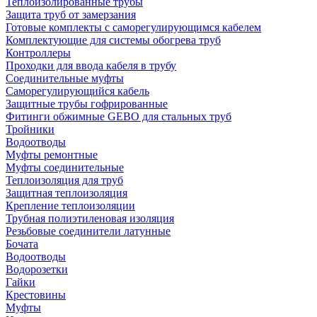
Теплоизолированные трубы
Защита труб от замерзания
Готовые комплекты с саморегулирующимся кабелем
Комплектующие для системы обогрева труб
Контроллеры
Проходки для ввода кабеля в трубу
Соединительные муфты
Саморегулирующийся кабель
Защитные трубы гофрированные
Фитинги обжимные GEBO для стальных труб
Тройники
Водоотводы
Муфты ремонтные
Муфты соединительные
Теплоизоляция для труб
Защитная теплоизоляция
Крепление теплоизоляции
Трубная полиэтиленовая изоляция
Резьбовые соединители латунные
Бочата
Водоотводы
Водорозетки
Гайки
Крестовины
Муфты