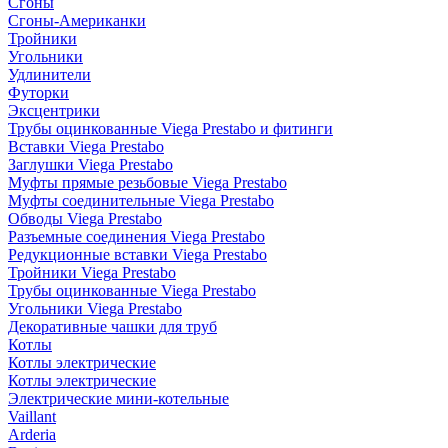
Сгоны
Сгоны-Американки
Тройники
Угольники
Удлинители
Футорки
Эксцентрики
Трубы оцинкованные Viega Prestabo и фитинги
Вставки Viega Prestabo
Заглушки Viega Prestabo
Муфты прямые резьбовые Viega Prestabo
Муфты соединительные Viega Prestabo
Обводы Viega Prestabo
Разъемные соединения Viega Prestabo
Редукционные вставки Viega Prestabo
Тройники Viega Prestabo
Трубы оцинкованные Viega Prestabo
Угольники Viega Prestabo
Декоративные чашки для труб
Котлы
Котлы электрические
Котлы электрические
Электрические мини-котельные
Vaillant
Arderia