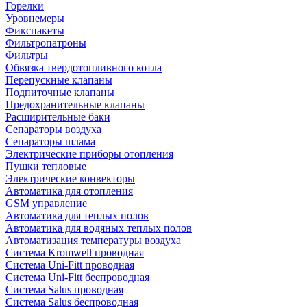
Горелки
Уровнемеры
Фикспакеты
Фильтропатроны
Фильтры
Обвязка твердотопливного котла
Перепускные клапаны
Подпиточные клапаны
Предохранительные клапаны
Расширительные баки
Сепараторы воздуха
Сепараторы шлама
Электрические приборы отопления
Пушки тепловые
Электрические конвекторы
Автоматика для отопления
GSM управление
Автоматика для теплых полов
Автоматика для водяных теплых полов
Автоматизация температуры воздуха
Система Kromwell проводная
Система Uni-Fitt проводная
Система Uni-Fitt беспроводная
Система Salus проводная
Система Salus беспроводная