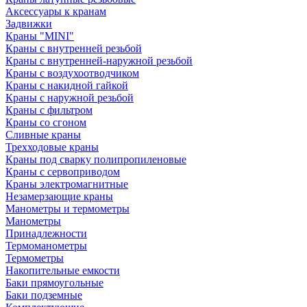
Аксессуары к кранам
Задвижки
Краны "MINI"
Краны с внутренней резьбой
Краны с внутренней-наружной резьбой
Краны с воздухоотводчиком
Краны с накидной гайкой
Краны с наружной резьбой
Краны с фильтром
Краны со сгоном
Сливные краны
Трехходовые краны
Краны под сварку полипропиленовые
Краны с сервоприводом
Краны электромагнитные
Незамерзающие краны
Манометры и термометры
Манометры
Принадлежности
Термоманометры
Термометры
Накопительные емкости
Баки прямоугольные
Баки подземные