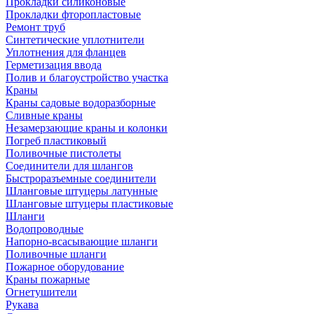
Прокладки силиконовые
Прокладки фторопластовые
Ремонт труб
Синтетические уплотнители
Уплотнения для фланцев
Герметизация ввода
Полив и благоустройство участка
Краны
Краны садовые водоразборные
Сливные краны
Незамерзающие краны и колонки
Погреб пластиковый
Поливочные пистолеты
Соединители для шлангов
Быстроразъемные соединители
Шланговые штуцеры латунные
Шланговые штуцеры пластиковые
Шланги
Водопроводные
Напорно-всасывающие шланги
Поливочные шланги
Пожарное оборудование
Краны пожарные
Огнетушители
Рукава