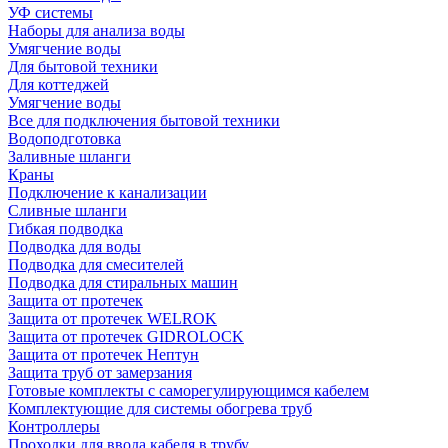
УФ системы
Наборы для анализа воды
Умягчение воды
Для бытовой техники
Для коттеджей
Умягчение воды
Все для подключения бытовой техники
Водоподготовка
Заливные шланги
Краны
Подключение к канализации
Сливные шланги
Гибкая подводка
Подводка для воды
Подводка для смесителей
Подводка для стиральных машин
Защита от протечек
Защита от протечек WELROK
Защита от протечек GIDROLOCK
Защита от протечек Нептун
Защита труб от замерзания
Готовые комплекты с саморегулирующимся кабелем
Комплектующие для системы обогрева труб
Контроллеры
Проходки для ввода кабеля в трубу