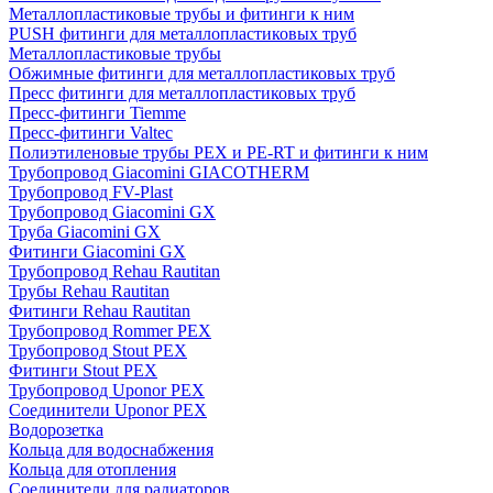
Металлопластиковые трубы и фитинги к ним
PUSH фитинги для металлопластиковых труб
Металлопластиковые трубы
Обжимные фитинги для металлопластиковых труб
Пресс фитинги для металлопластиковых труб
Пресс-фитинги Tiemme
Пресс-фитинги Valtec
Полиэтиленовые трубы PEX и PE-RT и фитинги к ним
Трубопровод Giacomini GIACOTHERM
Трубопровод FV-Plast
Трубопровод Giacomini GX
Труба Giacomini GX
Фитинги Giacomini GX
Трубопровод Rehau Rautitan
Трубы Rehau Rautitan
Фитинги Rehau Rautitan
Трубопровод Rommer PEX
Трубопровод Stout PEX
Фитинги Stout PEX
Трубопровод Uponor PEX
Соединители Uponor PEX
Водорозетка
Кольца для водоснабжения
Кольца для отопления
Соединители для радиаторов