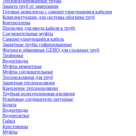
Теплоизолированные трубы
Защита труб от замерзания
Готовые комплекты с саморегулирующимся кабелем
Комплектующие для системы обогрева труб
Контроллеры
Проходки для ввода кабеля в трубу
Соединительные муфты
Саморегулирующийся кабель
Защитные трубы гофрированные
Фитинги обжимные GEBO для стальных труб
Тройники
Водоотводы
Муфты ремонтные
Муфты соединительные
Теплоизоляция для труб
Защитная теплоизоляция
Крепление теплоизоляции
Трубная полиэтиленовая изоляция
Резьбовые соединители латунные
Бочата
Водоотводы
Водорозетки
Гайки
Крестовины
Муфты