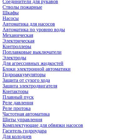
Соединители для рукавов
Стволы пожарные
Шкафы
Насосы
Автоматика для насосов
Автоматика по уровню воды
Механическая
Электрическая
Контроллеры
Поплавковые выключатели
Электроды
Для агрессивных жидкостей
Блоки электронной автоматики
Гидроаккумуляторы
Защита от сухого хода
Защита электродвигателя
Контакторы
Плавный пуск
Реле давления
Реле протока
Частотная автоматика
Щиты управления
Комплектующие для обвязки насосов
Гаситель гидроудара
Для колодцев