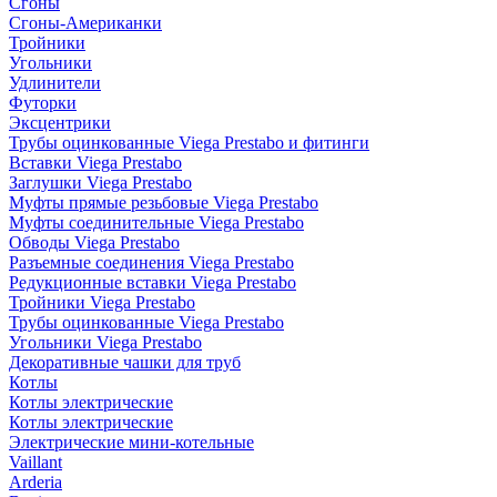
Сгоны
Сгоны-Американки
Тройники
Угольники
Удлинители
Футорки
Эксцентрики
Трубы оцинкованные Viega Prestabo и фитинги
Вставки Viega Prestabo
Заглушки Viega Prestabo
Муфты прямые резьбовые Viega Prestabo
Муфты соединительные Viega Prestabo
Обводы Viega Prestabo
Разъемные соединения Viega Prestabo
Редукционные вставки Viega Prestabo
Тройники Viega Prestabo
Трубы оцинкованные Viega Prestabo
Угольники Viega Prestabo
Декоративные чашки для труб
Котлы
Котлы электрические
Котлы электрические
Электрические мини-котельные
Vaillant
Arderia