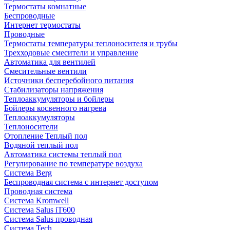
Термостаты комнатные
Беспроводные
Интернет термостаты
Проводные
Термостаты температуры теплоносителя и трубы
Трехходовые смесители и управление
Автоматика для вентилей
Смесительные вентили
Источники бесперебойного питания
Стабилизаторы напряжения
Теплоаккумуляторы и бойлеры
Бойлеры косвенного нагрева
Теплоаккумуляторы
Теплоносители
Отопление Теплый пол
Водяной теплый пол
Автоматика системы теплый пол
Регулирование по температуре воздуха
Система Berg
Беспроводная система с интернет доступом
Проводная система
Система Kromwell
Система Salus iT600
Система Salus проводная
Система Tech