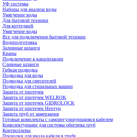
УФ системы
Наборы для анализа воды
Умягчение воды
Для бытовой техники
Для коттеджей
Умягчение воды
Все для подключения бытовой техники
Водоподготовка
Заливные шланги
Краны
Подключение к канализации
Сливные шланги
Гибкая подводка
Подводка для воды
Подводка для смесителей
Подводка для стиральных машин
Защита от протечек
Защита от протечек WELROK
Защита от протечек GIDROLOCK
Защита от протечек Нептун
Защита труб от замерзания
Готовые комплекты с саморегулирующимся кабелем
Комплектующие для системы обогрева труб
Контроллеры
Проходки для ввода кабеля в трубу