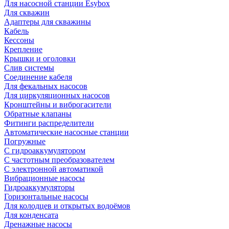
Для насосной станции Esybox
Для скважин
Адаптеры для скважины
Кабель
Кессоны
Крепление
Крышки и оголовки
Слив системы
Соединение кабеля
Для фекальных насосов
Для циркуляционных насосов
Кронштейны и виброгасители
Обратные клапаны
Фитинги распределители
Автоматические насосные станции
Погружные
С гидроаккумулятором
С частотным преобразователем
С электронной автоматикой
Вибрационные насосы
Гидроаккумуляторы
Горизонтальные насосы
Для колодцев и открытых водоёмов
Для конденсата
Дренажные насосы