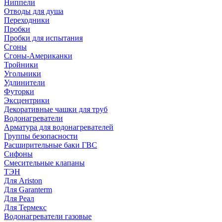
Ниппели
Отводы для душа
Переходники
Пробки
Пробки для испытания
Сгоны
Сгоны-Американки
Тройники
Угольники
Удлинители
Футорки
Эксцентрики
Декоративные чашки для труб
Водонагреватели
Арматура для водонагревателей
Группы безопасности
Расширительные баки ГВС
Сифоны
Смесительные клапаны
ТЭН
Для Ariston
Для Garanterm
Для Реал
Для Термекс
Водонагреватели газовые