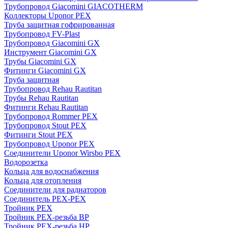
Трубопровод Giacomini GIACOTHERM
Коллекторы Uponor PEX
Труба защитная гофрированная
Трубопровод FV-Plast
Трубопровод Giacomini GX
Инструмент Giacomini GX
Трубы Giacomini GX
Фитинги Giacomini GX
Труба защитная
Трубопровод Rehau Rautitan
Трубы Rehau Rautitan
Фитинги Rehau Rautitan
Трубопровод Rommer PEX
Трубопровод Stout PEX
Фитинги Stout PEX
Трубопровод Uponor PEX
Соединители Uponor Wirsbo PEX
Водорозетка
Кольца для водоснабжения
Кольца для отопления
Соединители для радиаторов
Соединитель PEX-PEX
Тройник PEX
Тройник PEX-резьба ВР
Тройник PEX-резьба НР