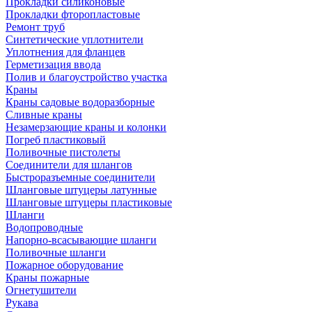
Прокладки силиконовые
Прокладки фторопластовые
Ремонт труб
Синтетические уплотнители
Уплотнения для фланцев
Герметизация ввода
Полив и благоустройство участка
Краны
Краны садовые водоразборные
Сливные краны
Незамерзающие краны и колонки
Погреб пластиковый
Поливочные пистолеты
Соединители для шлангов
Быстроразъемные соединители
Шланговые штуцеры латунные
Шланговые штуцеры пластиковые
Шланги
Водопроводные
Напорно-всасывающие шланги
Поливочные шланги
Пожарное оборудование
Краны пожарные
Огнетушители
Рукава