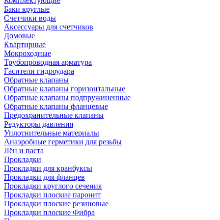
Комплектующие
Баки круглые
Счетчики воды
Аксессуары для счетчиков
Домовые
Квартирные
Мокроходные
Трубопроводная арматура
Гасители гидроудара
Обратные клапаны
Обратные клапаны горизонтальные
Обратные клапаны подпружиненные
Обратные клапаны фланцевые
Предохранительные клапаны
Редукторы давления
Уплотнительные материалы
Анаэробные герметики для резьбы
Лён и паста
Прокладки
Прокладки для кранбуксы
Прокладки для фланцев
Прокладки круглого сечения
Прокладки плоские паронит
Прокладки плоские резиновые
Прокладки плоские Фибра