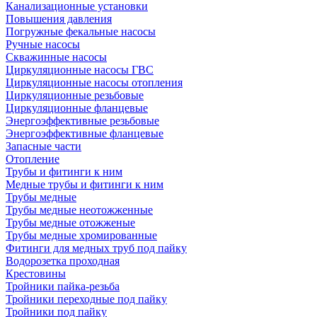
Канализационные установки
Повышения давления
Погружные фекальные насосы
Ручные насосы
Скважинные насосы
Циркуляционные насосы ГВС
Циркуляционные насосы отопления
Циркуляционные резьбовые
Циркуляционные фланцевые
Энергоэффективные резьбовые
Энергоэффективные фланцевые
Запасные части
Отопление
Трубы и фитинги к ним
Медные трубы и фитинги к ним
Трубы медные
Трубы медные неотожженные
Трубы медные отожженые
Трубы медные хромированные
Фитинги для медных труб под пайку
Водорозетка проходная
Крестовины
Тройники пайка-резьба
Тройники переходные под пайку
Тройники под пайку