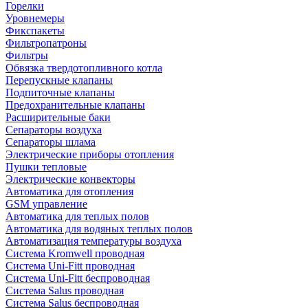
Горелки
Уровнемеры
Фикспакеты
Фильтропатроны
Фильтры
Обвязка твердотопливного котла
Перепускные клапаны
Подпиточные клапаны
Предохранительные клапаны
Расширительные баки
Сепараторы воздуха
Сепараторы шлама
Электрические приборы отопления
Пушки тепловые
Электрические конвекторы
Автоматика для отопления
GSM управление
Автоматика для теплых полов
Автоматика для водяных теплых полов
Автоматизация температуры воздуха
Система Kromwell проводная
Система Uni-Fitt проводная
Система Uni-Fitt беспроводная
Система Salus проводная
Система Salus беспроводная