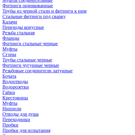
Муфты соединительные
Фитинги оцинкованные
Трубы из черной стали и фитинги к ним
Стальные фитинги под сварку
Калачи
Переходы конусные
Резьба стальная
Фланцы
Фитинги стальные черные
Муфты
Сгоны
Трубы стальные черные
Фитинги чугунные черные
Резьбовые соединители латунные
Бочата
Водоотводы
Водорозетки
Гайки
Крестовины
Муфты
Ниппели
Отводы для душа
Переходники
Пробки
Пробки для испытания