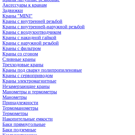
Аксессуары к кранам
Задвижки
Краны "MINI"
Краны с внутренней резьбой
Краны с внутренней-наружной резьбой
Краны с воздухоотводчиком
Краны с накидной гайкой
Краны с наружной резьбой
Краны с фильтром
Краны со сгоном
Сливные краны
Трехходовые краны
Краны под сварку полипропиленовые
Краны с сервоприводом
Краны электромагнитные
Незамерзающие краны
Манометры и термометры
Манометры
Принадлежности
Термоманометры
Термометры
Накопительные емкости
Баки прямоугольные
Баки подземные