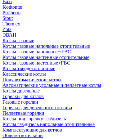
Baxi
Kotitonttu
Protherm
Stout
Thermex
Zota
ЭВАН
Котлы газовые
Котлы газовые напольные отопительные
Котлы газовые напольные+ГВС
Котлы газовые настенные отопительные
Котлы газовые настенные+ГВС
Котлы твердотопливные
Классические котлы
Полуавтоматические котлы
Автоматические угольные и пеллетные котлы
Котлы дизельные
Горелки для котлов
Газовые горелки
Горелки для дизельного топлива
Пеллетные горелки
Котлы под горелку газ/дизель
Котлы газ\дизель напольные отопительные
Комплектующие для котлов
Обвязка котельной