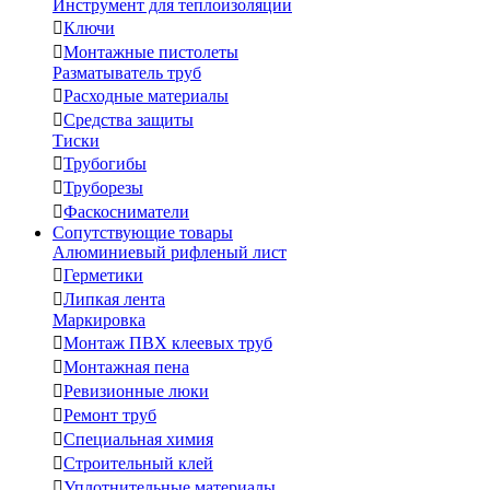
Инструмент для теплоизоляции

Ключи

Монтажные пистолеты
Разматыватель труб

Расходные материалы

Средства защиты
Тиски

Трубогибы

Труборезы

Фаскосниматели
Сопутствующие товары
Алюминиевый рифленый лист

Герметики

Липкая лента
Маркировка

Монтаж ПВХ клеевых труб

Монтажная пена

Ревизионные люки

Ремонт труб

Специальная химия

Строительный клей

Уплотнительные материалы