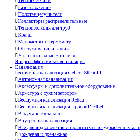

Теплосчетчики

Газоснабжение

Полотенцесушители

Коллекторы распределительные

Теплоизоляция для труб

Краны

Манометры и термометры

Обслуживание и защита

Уплотнительные материалы
Энергоэффективная вентиляция
Канализация
Бесшумная канализация Geberit Silent-PP

Автономная канализация

Аксессуары и дополнительное оборудование

Арматура с сухим затвором

Бесшумная канализация Rehau

Бесшумная канализация Uponor Decibel

Вакуумные клапаны

Внутренняя канализация

Все для подключения стиральных и посудомоечных ма

Дождевая и дренажная