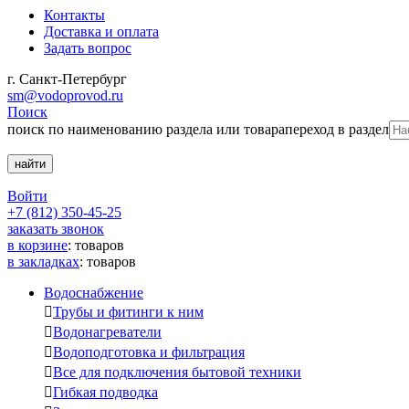
Контакты
Доставка и оплата
Задать вопрос
г. Санкт-Петербург
sm@vodoprovod.ru
Поиск
поиск по наименованию раздела или товара
переход в раздел
Войти
+7 (812) 350-45-25
заказать звонок
в корзине
:
товаров
в закладках
:
товаров
Водоснабжение

Трубы и фитинги к ним

Водонагреватели

Водоподготовка и фильтрация

Все для подключения бытовой техники

Гибкая подводка