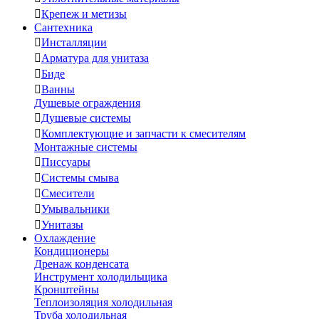

Крепеж и метизы
Сантехника

Инсталляции

Арматура для унитаза

Биде

Ванны
Душевые ограждения

Душевые системы

Комплектующие и запчасти к смесителям
Монтажные системы

Писсуары

Системы смыва

Смесители

Умывальники

Унитазы
Охлаждение
Кондиционеры
Дренаж конденсата
Инструмент холодильщика
Кронштейны
Теплоизоляция холодильная
Труба холодильная