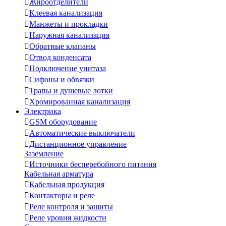

Жироотделители

Клеевая канализация

Манжеты и прокладки

Наружная канализация

Обратные клапаны

Отвод конденсата

Подключение унитаза

Сифоны и обвязки

Трапы и душевые лотки

Хромированная канализация
Электрика

GSM оборудование

Автоматические выключатели

Дистанционное управление
Заземление

Источники бесперебойного питания
Кабельная арматура

Кабельная продукция

Контакторы и реле

Реле контроля и защиты

Реле уровня жидкости