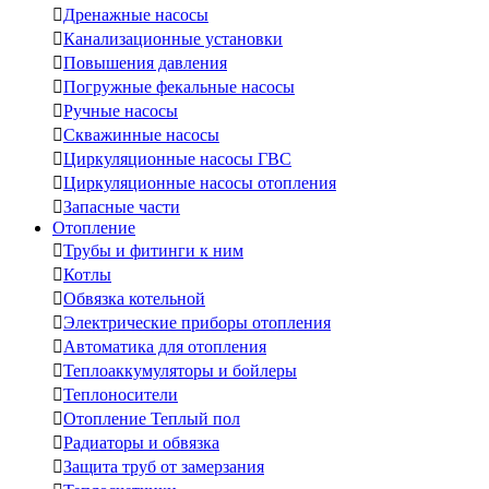

Дренажные насосы

Канализационные установки

Повышения давления

Погружные фекальные насосы

Ручные насосы

Скважинные насосы

Циркуляционные насосы ГВС

Циркуляционные насосы отопления

Запасные части
Отопление

Трубы и фитинги к ним

Котлы

Обвязка котельной

Электрические приборы отопления

Автоматика для отопления

Теплоаккумуляторы и бойлеры

Теплоносители

Отопление Теплый пол

Радиаторы и обвязка

Защита труб от замерзания