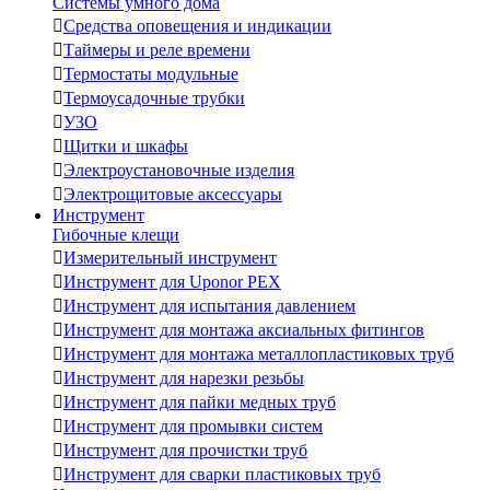
Системы умного дома

Средства оповещения и индикации

Таймеры и реле времени

Термостаты модульные

Термоусадочные трубки

УЗО

Щитки и шкафы

Электроустановочные изделия

Электрощитовые аксессуары
Инструмент
Гибочные клещи

Измерительный инструмент

Инструмент для Uponor PEX

Инструмент для испытания давлением

Инструмент для монтажа аксиальных фитингов

Инструмент для монтажа металлопластиковых труб

Инструмент для нарезки резьбы

Инструмент для пайки медных труб

Инструмент для промывки систем

Инструмент для прочистки труб

Инструмент для сварки пластиковых труб