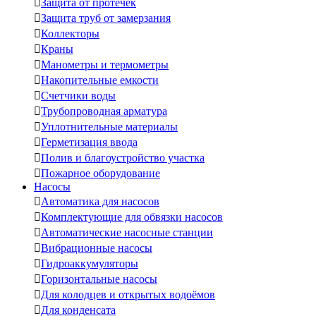

Защита от протечек

Защита труб от замерзания

Коллекторы

Краны

Манометры и термометры

Накопительные емкости

Счетчики воды

Трубопроводная арматура

Уплотнительные материалы

Герметизация ввода

Полив и благоустройство участка

Пожарное оборудование
Насосы

Автоматика для насосов

Комплектующие для обвязки насосов

Автоматические насосные станции

Вибрационные насосы

Гидроаккумуляторы

Горизонтальные насосы

Для колодцев и открытых водоёмов

Для конденсата