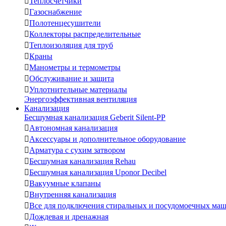

Теплосчетчики

Газоснабжение

Полотенцесушители

Коллекторы распределительные

Теплоизоляция для труб

Краны

Манометры и термометры

Обслуживание и защита

Уплотнительные материалы
Энергоэффективная вентиляция
Канализация
Бесшумная канализация Geberit Silent-PP

Автономная канализация

Аксессуары и дополнительное оборудование

Арматура с сухим затвором

Бесшумная канализация Rehau

Бесшумная канализация Uponor Decibel

Вакуумные клапаны

Внутренняя канализация

Все для подключения стиральных и посудомоечных ма

Дождевая и дренажная