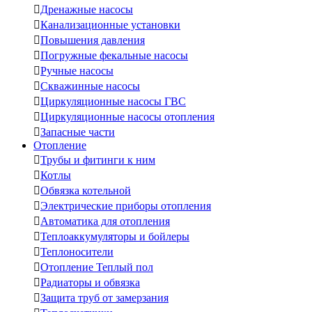

Дренажные насосы

Канализационные установки

Повышения давления

Погружные фекальные насосы

Ручные насосы

Скважинные насосы

Циркуляционные насосы ГВС

Циркуляционные насосы отопления

Запасные части
Отопление

Трубы и фитинги к ним

Котлы

Обвязка котельной

Электрические приборы отопления

Автоматика для отопления

Теплоаккумуляторы и бойлеры

Теплоносители

Отопление Теплый пол

Радиаторы и обвязка

Защита труб от замерзания