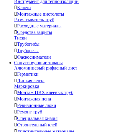
Инструмент для теплоизоляции

Ключи

Монтажные пистолеты
Разматыватель труб

Расходные материалы

Средства защиты
Тиски

Трубогибы

Труборезы

Фаскосниматели
Сопутствующие товары
Алюминиевый рифленый лист

Герметики

Липкая лента
Маркировка

Монтаж ПВХ клеевых труб

Монтажная пена

Ревизионные люки

Ремонт труб

Специальная химия

Строительный клей

Уплотнительные материалы