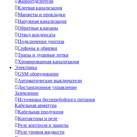

Жироотделители

Клеевая канализация

Манжеты и прокладки

Наружная канализация

Обратные клапаны

Отвод конденсата

Подключение унитаза

Сифоны и обвязки

Трапы и душевые лотки

Хромированная канализация
Электрика

GSM оборудование

Автоматические выключатели

Дистанционное управление
Заземление

Источники бесперебойного питания
Кабельная арматура

Кабельная продукция

Контакторы и реле

Реле контроля и защиты

Реле уровня жидкости