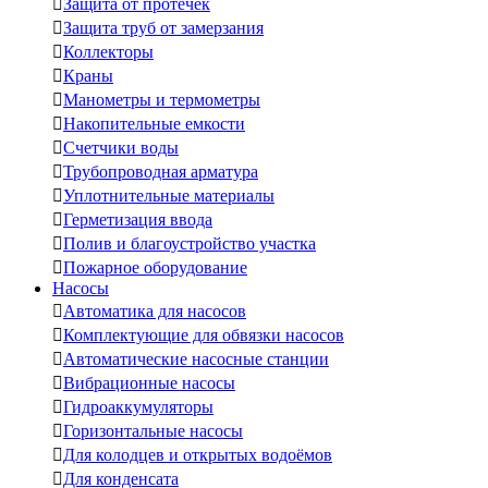

Защита от протечек

Защита труб от замерзания

Коллекторы

Краны

Манометры и термометры

Накопительные емкости

Счетчики воды

Трубопроводная арматура

Уплотнительные материалы

Герметизация ввода

Полив и благоустройство участка

Пожарное оборудование
Насосы

Автоматика для насосов

Комплектующие для обвязки насосов

Автоматические насосные станции

Вибрационные насосы

Гидроаккумуляторы

Горизонтальные насосы

Для колодцев и открытых водоёмов

Для конденсата