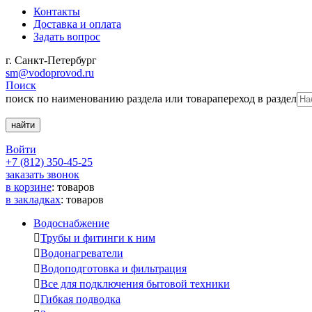
Контакты
Доставка и оплата
Задать вопрос
г. Санкт-Петербург
sm@vodoprovod.ru
Поиск
поиск по наименованию раздела или товара
переход в раздел
Войти
+7 (812) 350-45-25
заказать звонок
в корзине
:
товаров
в закладках
:
товаров
Водоснабжение

Трубы и фитинги к ним

Водонагреватели

Водоподготовка и фильтрация

Все для подключения бытовой техники

Гибкая подводка