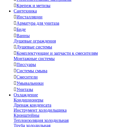

Крепеж и метизы
Сантехника

Инсталляции

Арматура для унитаза

Биде

Ванны
Душевые ограждения

Душевые системы

Комплектующие и запчасти к смесителям
Монтажные системы

Писсуары

Системы смыва

Смесители

Умывальники

Унитазы
Охлаждение
Кондиционеры
Дренаж конденсата
Инструмент холодильщика
Кронштейны
Теплоизоляция холодильная
Труба холодильная