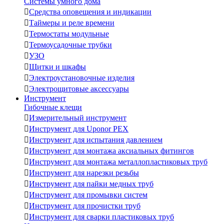
Системы умного дома

Средства оповещения и индикации

Таймеры и реле времени

Термостаты модульные

Термоусадочные трубки

УЗО

Щитки и шкафы

Электроустановочные изделия

Электрощитовые аксессуары
Инструмент
Гибочные клещи

Измерительный инструмент

Инструмент для Uponor PEX

Инструмент для испытания давлением

Инструмент для монтажа аксиальных фитингов

Инструмент для монтажа металлопластиковых труб

Инструмент для нарезки резьбы

Инструмент для пайки медных труб

Инструмент для промывки систем

Инструмент для прочистки труб

Инструмент для сварки пластиковых труб