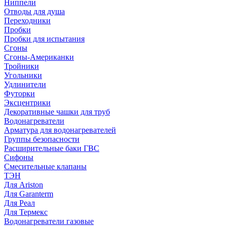
Ниппели
Отводы для душа
Переходники
Пробки
Пробки для испытания
Сгоны
Сгоны-Американки
Тройники
Угольники
Удлинители
Футорки
Эксцентрики
Декоративные чашки для труб
Водонагреватели
Арматура для водонагревателей
Группы безопасности
Расширительные баки ГВС
Сифоны
Смесительные клапаны
ТЭН
Для Ariston
Для Garanterm
Для Реал
Для Термекс
Водонагреватели газовые