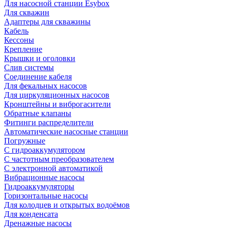
Для насосной станции Esybox
Для скважин
Адаптеры для скважины
Кабель
Кессоны
Крепление
Крышки и оголовки
Слив системы
Соединение кабеля
Для фекальных насосов
Для циркуляционных насосов
Кронштейны и виброгасители
Обратные клапаны
Фитинги распределители
Автоматические насосные станции
Погружные
С гидроаккумулятором
С частотным преобразователем
С электронной автоматикой
Вибрационные насосы
Гидроаккумуляторы
Горизонтальные насосы
Для колодцев и открытых водоёмов
Для конденсата
Дренажные насосы