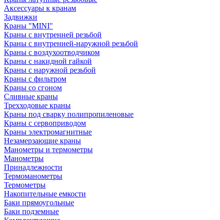
Аксессуары к кранам
Задвижки
Краны "MINI"
Краны с внутренней резьбой
Краны с внутренней-наружной резьбой
Краны с воздухоотводчиком
Краны с накидной гайкой
Краны с наружной резьбой
Краны с фильтром
Краны со сгоном
Сливные краны
Трехходовые краны
Краны под сварку полипропиленовые
Краны с сервоприводом
Краны электромагнитные
Незамерзающие краны
Манометры и термометры
Манометры
Принадлежности
Термоманометры
Термометры
Накопительные емкости
Баки прямоугольные
Баки подземные