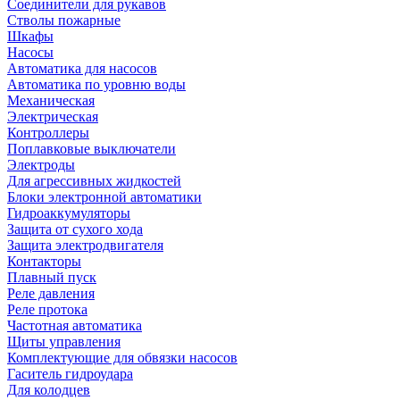
Соединители для рукавов
Стволы пожарные
Шкафы
Насосы
Автоматика для насосов
Автоматика по уровню воды
Механическая
Электрическая
Контроллеры
Поплавковые выключатели
Электроды
Для агрессивных жидкостей
Блоки электронной автоматики
Гидроаккумуляторы
Защита от сухого хода
Защита электродвигателя
Контакторы
Плавный пуск
Реле давления
Реле протока
Частотная автоматика
Щиты управления
Комплектующие для обвязки насосов
Гаситель гидроудара
Для колодцев