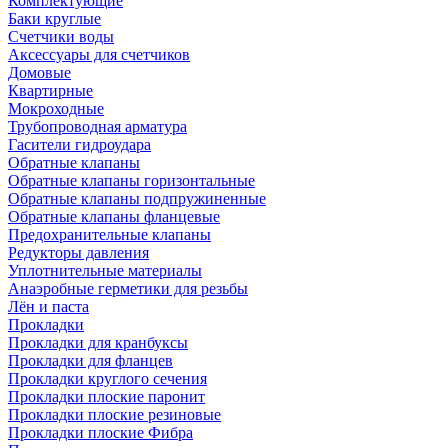
Комплектующие
Баки круглые
Счетчики воды
Аксессуары для счетчиков
Домовые
Квартирные
Мокроходные
Трубопроводная арматура
Гасители гидроудара
Обратные клапаны
Обратные клапаны горизонтальные
Обратные клапаны подпружиненные
Обратные клапаны фланцевые
Предохранительные клапаны
Редукторы давления
Уплотнительные материалы
Анаэробные герметики для резьбы
Лён и паста
Прокладки
Прокладки для кранбуксы
Прокладки для фланцев
Прокладки круглого сечения
Прокладки плоские паронит
Прокладки плоские резиновые
Прокладки плоские Фибра