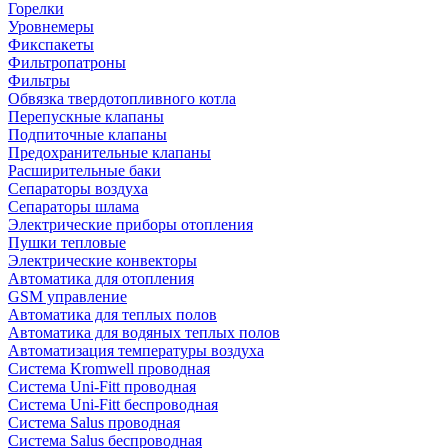
Горелки
Уровнемеры
Фикспакеты
Фильтропатроны
Фильтры
Обвязка твердотопливного котла
Перепускные клапаны
Подпиточные клапаны
Предохранительные клапаны
Расширительные баки
Сепараторы воздуха
Сепараторы шлама
Электрические приборы отопления
Пушки тепловые
Электрические конвекторы
Автоматика для отопления
GSM управление
Автоматика для теплых полов
Автоматика для водяных теплых полов
Автоматизация температуры воздуха
Система Kromwell проводная
Система Uni-Fitt проводная
Система Uni-Fitt беспроводная
Система Salus проводная
Система Salus беспроводная