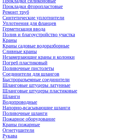
Прокладки силиконовые
Прокладки фторопластовые
Ремонт труб
Синтетические уплотнители
Уплотнения для фланцев
Герметизация ввода
Полив и благоустройство участка
Краны
Краны садовые водоразборные
Сливные краны
Незамерзающие краны и колонки
Погреб пластиковый
Поливочные пистолеты
Соединители для шлангов
Быстроразъемные соединители
Шланговые штуцеры латунные
Шланговые штуцеры пластиковые
Шланги
Водопроводные
Напорно-всасывающие шланги
Поливочные шланги
Пожарное оборудование
Краны пожарные
Огнетушители
Рукава