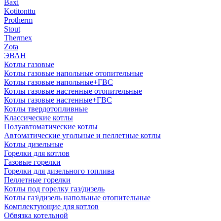
Baxi
Kotitonttu
Protherm
Stout
Thermex
Zota
ЭВАН
Котлы газовые
Котлы газовые напольные отопительные
Котлы газовые напольные+ГВС
Котлы газовые настенные отопительные
Котлы газовые настенные+ГВС
Котлы твердотопливные
Классические котлы
Полуавтоматические котлы
Автоматические угольные и пеллетные котлы
Котлы дизельные
Горелки для котлов
Газовые горелки
Горелки для дизельного топлива
Пеллетные горелки
Котлы под горелку газ/дизель
Котлы газ\дизель напольные отопительные
Комплектующие для котлов
Обвязка котельной