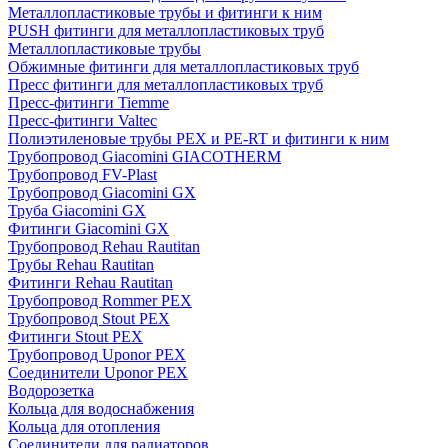
Металлопластиковые трубы и фитинги к ним
PUSH фитинги для металлопластиковых труб
Металлопластиковые трубы
Обжимные фитинги для металлопластиковых труб
Пресс фитинги для металлопластиковых труб
Пресс-фитинги Tiemme
Пресс-фитинги Valtec
Полиэтиленовые трубы PEX и PE-RT и фитинги к ним
Трубопровод Giacomini GIACOTHERM
Трубопровод FV-Plast
Трубопровод Giacomini GX
Труба Giacomini GX
Фитинги Giacomini GX
Трубопровод Rehau Rautitan
Трубы Rehau Rautitan
Фитинги Rehau Rautitan
Трубопровод Rommer PEX
Трубопровод Stout PEX
Фитинги Stout PEX
Трубопровод Uponor PEX
Соединители Uponor PEX
Водорозетка
Кольца для водоснабжения
Кольца для отопления
Соединители для радиаторов