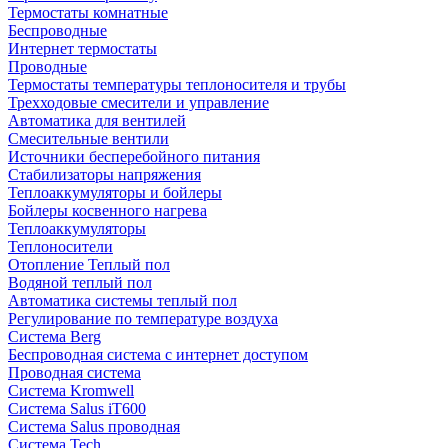
Термостаты комнатные
Беспроводные
Интернет термостаты
Проводные
Термостаты температуры теплоносителя и трубы
Трехходовые смесители и управление
Автоматика для вентилей
Смесительные вентили
Источники бесперебойного питания
Стабилизаторы напряжения
Теплоаккумуляторы и бойлеры
Бойлеры косвенного нагрева
Теплоаккумуляторы
Теплоносители
Отопление Теплый пол
Водяной теплый пол
Автоматика системы теплый пол
Регулирование по температуре воздуха
Система Berg
Беспроводная система с интернет доступом
Проводная система
Система Kromwell
Система Salus iT600
Система Salus проводная
Система Tech