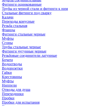
Муфты соединительные
Фитинги оцинкованные
Трубы из черной стали и фитинги к ним
Стальные фитинги под сварку
Калачи
Переходы конусные
Резьба стальная
Фланцы
Фитинги стальные черные
Муфты
Сгоны
Трубы стальные черные
Фитинги чугунные черные
Резьбовые соединители латунные
Бочата
Водоотводы
Водорозетки
Гайки
Крестовины
Муфты
Ниппели
Отводы для душа
Переходники
Пробки
Пробки для испытания