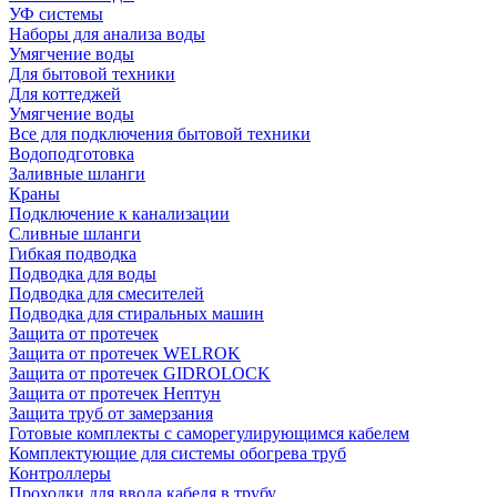
УФ системы
Наборы для анализа воды
Умягчение воды
Для бытовой техники
Для коттеджей
Умягчение воды
Все для подключения бытовой техники
Водоподготовка
Заливные шланги
Краны
Подключение к канализации
Сливные шланги
Гибкая подводка
Подводка для воды
Подводка для смесителей
Подводка для стиральных машин
Защита от протечек
Защита от протечек WELROK
Защита от протечек GIDROLOCK
Защита от протечек Нептун
Защита труб от замерзания
Готовые комплекты с саморегулирующимся кабелем
Комплектующие для системы обогрева труб
Контроллеры
Проходки для ввода кабеля в трубу