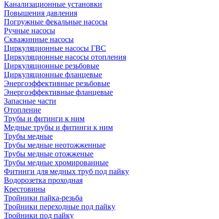
Канализационные установки
Повышения давления
Погружные фекальные насосы
Ручные насосы
Скважинные насосы
Циркуляционные насосы ГВС
Циркуляционные насосы отопления
Циркуляционные резьбовые
Циркуляционные фланцевые
Энергоэффективные резьбовые
Энергоэффективные фланцевые
Запасные части
Отопление
Трубы и фитинги к ним
Медные трубы и фитинги к ним
Трубы медные
Трубы медные неотожженные
Трубы медные отожженые
Трубы медные хромированные
Фитинги для медных труб под пайку
Водорозетка проходная
Крестовины
Тройники пайка-резьба
Тройники переходные под пайку
Тройники под пайку