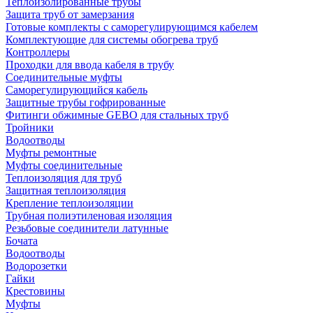
Теплоизолированные трубы
Защита труб от замерзания
Готовые комплекты с саморегулирующимся кабелем
Комплектующие для системы обогрева труб
Контроллеры
Проходки для ввода кабеля в трубу
Соединительные муфты
Саморегулирующийся кабель
Защитные трубы гофрированные
Фитинги обжимные GEBO для стальных труб
Тройники
Водоотводы
Муфты ремонтные
Муфты соединительные
Теплоизоляция для труб
Защитная теплоизоляция
Крепление теплоизоляции
Трубная полиэтиленовая изоляция
Резьбовые соединители латунные
Бочата
Водоотводы
Водорозетки
Гайки
Крестовины
Муфты