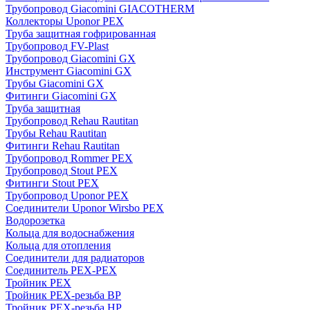
Трубопровод Giacomini GIACOTHERM
Коллекторы Uponor PEX
Труба защитная гофрированная
Трубопровод FV-Plast
Трубопровод Giacomini GX
Инструмент Giacomini GX
Трубы Giacomini GX
Фитинги Giacomini GX
Труба защитная
Трубопровод Rehau Rautitan
Трубы Rehau Rautitan
Фитинги Rehau Rautitan
Трубопровод Rommer PEX
Трубопровод Stout PEX
Фитинги Stout PEX
Трубопровод Uponor PEX
Соединители Uponor Wirsbo PEX
Водорозетка
Кольца для водоснабжения
Кольца для отопления
Соединители для радиаторов
Соединитель PEX-PEX
Тройник PEX
Тройник PEX-резьба ВР
Тройник PEX-резьба НР