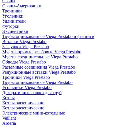
Сгоны
Сгоны-Американки
Тройники
Угольники
Удлинители
Футорки
Эксцентрики
Трубы оцинкованные Viega Prestabo и фитинги
Вставки Viega Prestabo
Заглушки Viega Prestabo
Муфты прямые резьбовые Viega Prestabo
Муфты соединительные Viega Prestabo
Обводы Viega Prestabo
Разъемные соединения Viega Prestabo
Редукционные вставки Viega Prestabo
Тройники Viega Prestabo
Трубы оцинкованные Viega Prestabo
Угольники Viega Prestabo
Декоративные чашки для труб
Котлы
Котлы электрические
Котлы электрические
Электрические мини-котельные
Vaillant
Arderia