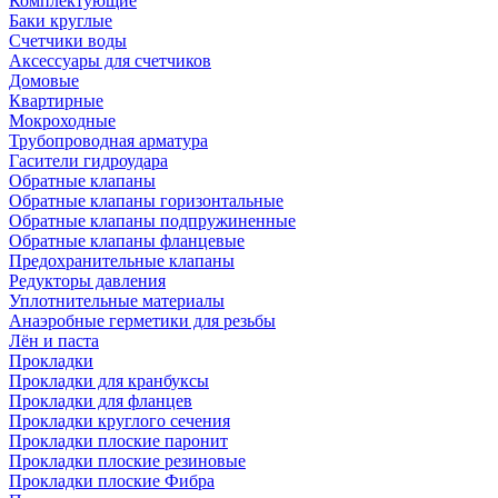
Комплектующие
Баки круглые
Счетчики воды
Аксессуары для счетчиков
Домовые
Квартирные
Мокроходные
Трубопроводная арматура
Гасители гидроудара
Обратные клапаны
Обратные клапаны горизонтальные
Обратные клапаны подпружиненные
Обратные клапаны фланцевые
Предохранительные клапаны
Редукторы давления
Уплотнительные материалы
Анаэробные герметики для резьбы
Лён и паста
Прокладки
Прокладки для кранбуксы
Прокладки для фланцев
Прокладки круглого сечения
Прокладки плоские паронит
Прокладки плоские резиновые
Прокладки плоские Фибра