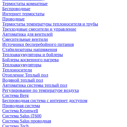
Термостаты комнатные
Беспроводные
Интернет термостаты
Проводные
Термостаты температуры теплоносителя и трубы
Трехходовые смесители и управление
Автоматика для вентилей
Смесительные вентили
Источники бесперебойного питания
Стабилизаторы напряжения
Теплоаккумуляторы и бойлеры
Бойлеры косвенного нагрева
Теплоаккумуляторы
Теплоносители
Отопление Теплый пол
Водяной теплый пол
Автоматика системы теплый пол
Регулирование по температуре воздуха
Система Berg
Беспроводная система с интернет доступом
Проводная система
Система Kromwell
Система Salus iT600
Система Salus проводная
Система Tech