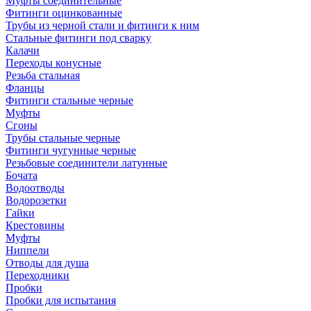
Муфты соединительные
Фитинги оцинкованные
Трубы из черной стали и фитинги к ним
Стальные фитинги под сварку
Калачи
Переходы конусные
Резьба стальная
Фланцы
Фитинги стальные черные
Муфты
Сгоны
Трубы стальные черные
Фитинги чугунные черные
Резьбовые соединители латунные
Бочата
Водоотводы
Водорозетки
Гайки
Крестовины
Муфты
Ниппели
Отводы для душа
Переходники
Пробки
Пробки для испытания