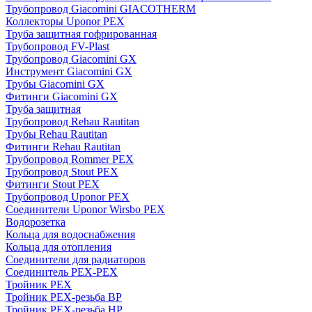
Трубопровод Giacomini GIACOTHERM
Коллекторы Uponor PEX
Труба защитная гофрированная
Трубопровод FV-Plast
Трубопровод Giacomini GX
Инструмент Giacomini GX
Трубы Giacomini GX
Фитинги Giacomini GX
Труба защитная
Трубопровод Rehau Rautitan
Трубы Rehau Rautitan
Фитинги Rehau Rautitan
Трубопровод Rommer PEX
Трубопровод Stout PEX
Фитинги Stout PEX
Трубопровод Uponor PEX
Соединители Uponor Wirsbo PEX
Водорозетка
Кольца для водоснабжения
Кольца для отопления
Соединители для радиаторов
Соединитель PEX-PEX
Тройник PEX
Тройник PEX-резьба ВР
Тройник PEX-резьба НР