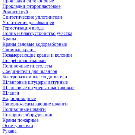
Прокладки силиконовые
Прокладки фторопластовые
Ремонт труб
Синтетические уплотнители
Уплотнения для фланцев
Герметизация ввода
Полив и благоустройство участка
Краны
Краны садовые водоразборные
Сливные краны
Незамерзающие краны и колонки
Погреб пластиковый
Поливочные пистолеты
Соединители для шлангов
Быстроразъемные соединители
Шланговые штуцеры латунные
Шланговые штуцеры пластиковые
Шланги
Водопроводные
Напорно-всасывающие шланги
Поливочные шланги
Пожарное оборудование
Краны пожарные
Огнетушители
Рукава