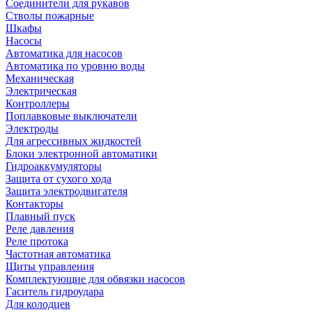
Соединители для рукавов
Стволы пожарные
Шкафы
Насосы
Автоматика для насосов
Автоматика по уровню воды
Механическая
Электрическая
Контроллеры
Поплавковые выключатели
Электроды
Для агрессивных жидкостей
Блоки электронной автоматики
Гидроаккумуляторы
Защита от сухого хода
Защита электродвигателя
Контакторы
Плавный пуск
Реле давления
Реле протока
Частотная автоматика
Щиты управления
Комплектующие для обвязки насосов
Гаситель гидроудара
Для колодцев