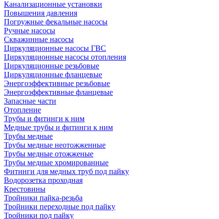
Канализационные установки
Повышения давления
Погружные фекальные насосы
Ручные насосы
Скважинные насосы
Циркуляционные насосы ГВС
Циркуляционные насосы отопления
Циркуляционные резьбовые
Циркуляционные фланцевые
Энергоэффективные резьбовые
Энергоэффективные фланцевые
Запасные части
Отопление
Трубы и фитинги к ним
Медные трубы и фитинги к ним
Трубы медные
Трубы медные неотожженные
Трубы медные отожженые
Трубы медные хромированные
Фитинги для медных труб под пайку
Водорозетка проходная
Крестовины
Тройники пайка-резьба
Тройники переходные под пайку
Тройники под пайку