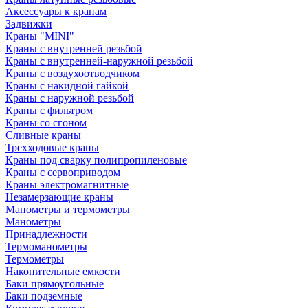
Аксессуары к кранам
Задвижки
Краны "MINI"
Краны с внутренней резьбой
Краны с внутренней-наружной резьбой
Краны с воздухоотводчиком
Краны с накидной гайкой
Краны с наружной резьбой
Краны с фильтром
Краны со сгоном
Сливные краны
Трехходовые краны
Краны под сварку полипропиленовые
Краны с сервоприводом
Краны электромагнитные
Незамерзающие краны
Манометры и термометры
Манометры
Принадлежности
Термоманометры
Термометры
Накопительные емкости
Баки прямоугольные
Баки подземные