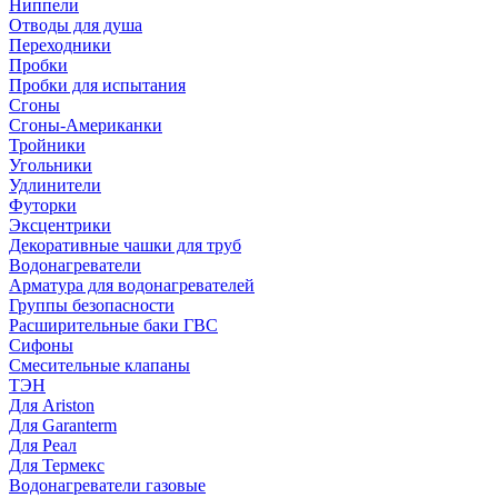
Ниппели
Отводы для душа
Переходники
Пробки
Пробки для испытания
Сгоны
Сгоны-Американки
Тройники
Угольники
Удлинители
Футорки
Эксцентрики
Декоративные чашки для труб
Водонагреватели
Арматура для водонагревателей
Группы безопасности
Расширительные баки ГВС
Сифоны
Смесительные клапаны
ТЭН
Для Ariston
Для Garanterm
Для Реал
Для Термекс
Водонагреватели газовые