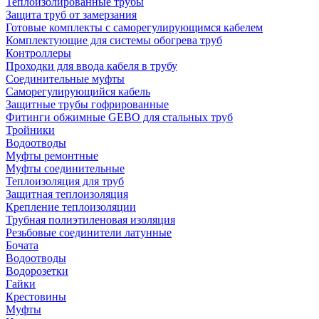
Теплоизолированные трубы
Защита труб от замерзания
Готовые комплекты с саморегулирующимся кабелем
Комплектующие для системы обогрева труб
Контроллеры
Проходки для ввода кабеля в трубу
Соединительные муфты
Саморегулирующийся кабель
Защитные трубы гофрированные
Фитинги обжимные GEBO для стальных труб
Тройники
Водоотводы
Муфты ремонтные
Муфты соединительные
Теплоизоляция для труб
Защитная теплоизоляция
Крепление теплоизоляции
Трубная полиэтиленовая изоляция
Резьбовые соединители латунные
Бочата
Водоотводы
Водорозетки
Гайки
Крестовины
Муфты