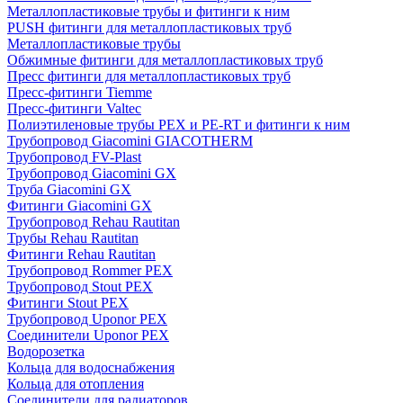
Металлопластиковые трубы и фитинги к ним
PUSH фитинги для металлопластиковых труб
Металлопластиковые трубы
Обжимные фитинги для металлопластиковых труб
Пресс фитинги для металлопластиковых труб
Пресс-фитинги Tiemme
Пресс-фитинги Valtec
Полиэтиленовые трубы PEX и PE-RT и фитинги к ним
Трубопровод Giacomini GIACOTHERM
Трубопровод FV-Plast
Трубопровод Giacomini GX
Труба Giacomini GX
Фитинги Giacomini GX
Трубопровод Rehau Rautitan
Трубы Rehau Rautitan
Фитинги Rehau Rautitan
Трубопровод Rommer PEX
Трубопровод Stout PEX
Фитинги Stout PEX
Трубопровод Uponor PEX
Соединители Uponor PEX
Водорозетка
Кольца для водоснабжения
Кольца для отопления
Соединители для радиаторов