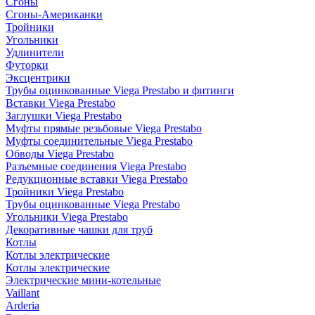
Сгоны
Сгоны-Американки
Тройники
Угольники
Удлинители
Футорки
Эксцентрики
Трубы оцинкованные Viega Prestabo и фитинги
Вставки Viega Prestabo
Заглушки Viega Prestabo
Муфты прямые резьбовые Viega Prestabo
Муфты соединительные Viega Prestabo
Обводы Viega Prestabo
Разъемные соединения Viega Prestabo
Редукционные вставки Viega Prestabo
Тройники Viega Prestabo
Трубы оцинкованные Viega Prestabo
Угольники Viega Prestabo
Декоративные чашки для труб
Котлы
Котлы электрические
Котлы электрические
Электрические мини-котельные
Vaillant
Arderia