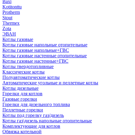
Baxi
Kotitonttu
Protherm
Stout
Thermex
Zota
ЭВАН
Котлы газовые
Котлы газовые напольные отопительные
Котлы газовые напольные+ГВС
Котлы газовые настенные отопительные
Котлы газовые настенные+ГВС
Котлы твердотопливные
Классические котлы
Полуавтоматические котлы
Автоматические угольные и пеллетные котлы
Котлы дизельные
Горелки для котлов
Газовые горелки
Горелки для дизельного топлива
Пеллетные горелки
Котлы под горелку газ/дизель
Котлы газ\дизель напольные отопительные
Комплектующие для котлов
Обвязка котельной