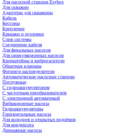
Для насосной станции Esybox
Для скважин
Адаптеры для скважины
Кабель
Кессоны
Крепление
Крышки и оголовки
Слив системы
Соединение кабеля
Для фекальных насосов
Для циркуляционных насосов
Кронштейны и виброгасители
Обратные клапаны
Фитинги распределители
Автоматические насосные станции
Погружные
С гидроаккумулятором
С частотным преобразователем
С электронной автоматикой
Вибрационные насосы
Гидроаккумуляторы
Горизонтальные насосы
Для колодцев и открытых водоёмов
Для конденсата
Дренажные насосы