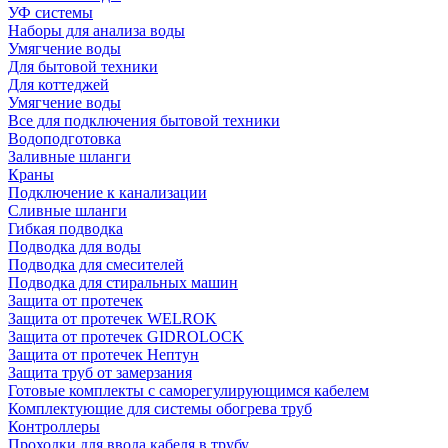
УФ системы
Наборы для анализа воды
Умягчение воды
Для бытовой техники
Для коттеджей
Умягчение воды
Все для подключения бытовой техники
Водоподготовка
Заливные шланги
Краны
Подключение к канализации
Сливные шланги
Гибкая подводка
Подводка для воды
Подводка для смесителей
Подводка для стиральных машин
Защита от протечек
Защита от протечек WELROK
Защита от протечек GIDROLOCK
Защита от протечек Нептун
Защита труб от замерзания
Готовые комплекты с саморегулирующимся кабелем
Комплектующие для системы обогрева труб
Контроллеры
Проходки для ввода кабеля в трубу