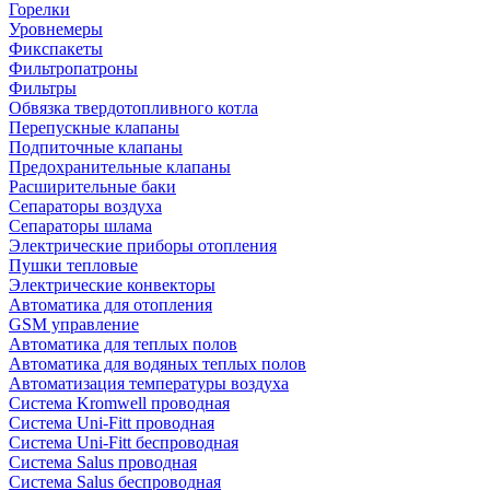
Горелки
Уровнемеры
Фикспакеты
Фильтропатроны
Фильтры
Обвязка твердотопливного котла
Перепускные клапаны
Подпиточные клапаны
Предохранительные клапаны
Расширительные баки
Сепараторы воздуха
Сепараторы шлама
Электрические приборы отопления
Пушки тепловые
Электрические конвекторы
Автоматика для отопления
GSM управление
Автоматика для теплых полов
Автоматика для водяных теплых полов
Автоматизация температуры воздуха
Система Kromwell проводная
Система Uni-Fitt проводная
Система Uni-Fitt беспроводная
Система Salus проводная
Система Salus беспроводная