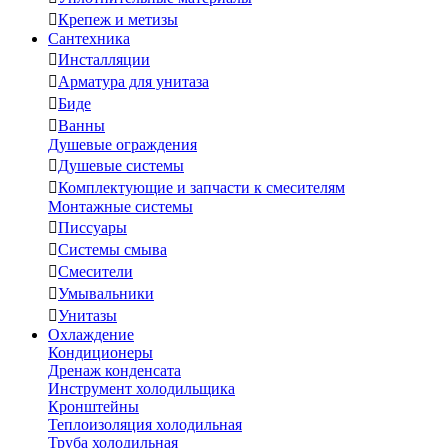

Крепеж и метизы
Сантехника

Инсталляции

Арматура для унитаза

Биде

Ванны
Душевые ограждения

Душевые системы

Комплектующие и запчасти к смесителям
Монтажные системы

Писсуары

Системы смыва

Смесители

Умывальники

Унитазы
Охлаждение
Кондиционеры
Дренаж конденсата
Инструмент холодильщика
Кронштейны
Теплоизоляция холодильная
Труба холодильная