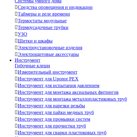
Системы умного дома

Средства оповещения и индикации

Таймеры и реле времени

Термостаты модульные

Термоусадочные трубки

УЗО

Щитки и шкафы

Электроустановочные изделия

Электрощитовые аксессуары
Инструмент
Гибочные клещи

Измерительный инструмент

Инструмент для Uponor PEX

Инструмент для испытания давлением

Инструмент для монтажа аксиальных фитингов

Инструмент для монтажа металлопластиковых труб

Инструмент для нарезки резьбы

Инструмент для пайки медных труб

Инструмент для промывки систем

Инструмент для прочистки труб

Инструмент для сварки пластиковых труб