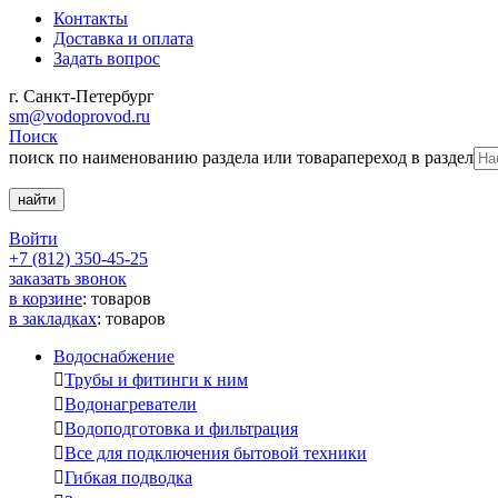
Контакты
Доставка и оплата
Задать вопрос
г. Санкт-Петербург
sm@vodoprovod.ru
Поиск
поиск по наименованию раздела или товара
переход в раздел
Войти
+7 (812) 350-45-25
заказать звонок
в корзине
:
товаров
в закладках
:
товаров
Водоснабжение

Трубы и фитинги к ним

Водонагреватели

Водоподготовка и фильтрация

Все для подключения бытовой техники

Гибкая подводка