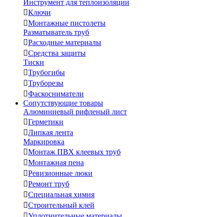
Инструмент для теплоизоляции

Ключи

Монтажные пистолеты
Разматыватель труб

Расходные материалы

Средства защиты
Тиски

Трубогибы

Труборезы

Фаскосниматели
Сопутствующие товары
Алюминиевый рифленый лист

Герметики

Липкая лента
Маркировка

Монтаж ПВХ клеевых труб

Монтажная пена

Ревизионные люки

Ремонт труб

Специальная химия

Строительный клей

Уплотнительные материалы