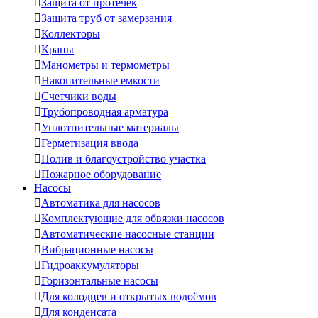

Защита от протечек

Защита труб от замерзания

Коллекторы

Краны

Манометры и термометры

Накопительные емкости

Счетчики воды

Трубопроводная арматура

Уплотнительные материалы

Герметизация ввода

Полив и благоустройство участка

Пожарное оборудование
Насосы

Автоматика для насосов

Комплектующие для обвязки насосов

Автоматические насосные станции

Вибрационные насосы

Гидроаккумуляторы

Горизонтальные насосы

Для колодцев и открытых водоёмов

Для конденсата