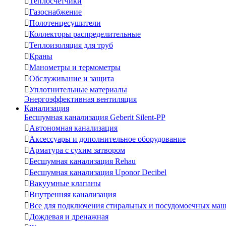

Теплосчетчики

Газоснабжение

Полотенцесушители

Коллекторы распределительные

Теплоизоляция для труб

Краны

Манометры и термометры

Обслуживание и защита

Уплотнительные материалы
Энергоэффективная вентиляция
Канализация
Бесшумная канализация Geberit Silent-PP

Автономная канализация

Аксессуары и дополнительное оборудование

Арматура с сухим затвором

Бесшумная канализация Rehau

Бесшумная канализация Uponor Decibel

Вакуумные клапаны

Внутренняя канализация

Все для подключения стиральных и посудомоечных ма

Дождевая и дренажная