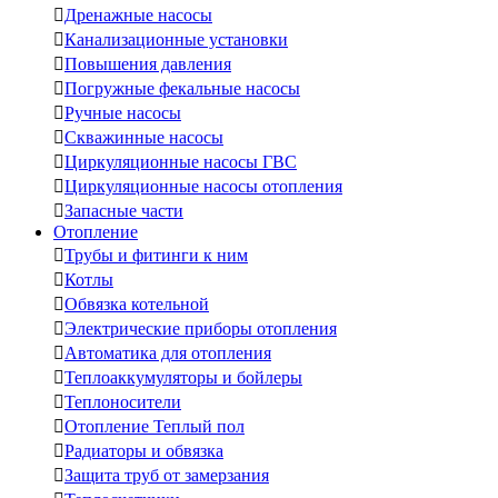

Дренажные насосы

Канализационные установки

Повышения давления

Погружные фекальные насосы

Ручные насосы

Скважинные насосы

Циркуляционные насосы ГВС

Циркуляционные насосы отопления

Запасные части
Отопление

Трубы и фитинги к ним

Котлы

Обвязка котельной

Электрические приборы отопления

Автоматика для отопления

Теплоаккумуляторы и бойлеры

Теплоносители

Отопление Теплый пол

Радиаторы и обвязка

Защита труб от замерзания